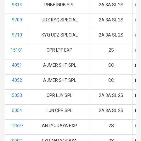
9314
PNBE INDB SPL
2A 3A SL 2S
M
9709
UDZ KYQ SPECIAL
2A 3A SL 2S
M
9710
KYQ UDZ SPECIAL
2A 3A SL 2S
M
15101
CPR LTT EXP
2S
M
4051
AJMER SHT SPL
CC
M
4052
AJMER SHT SPL
CC
M
5053
CPR LJN SPL
2A 3A SL 2S
M
5054
LJN CPR SPL
2A 3A SL 2S
M
12597
ANTYODAYA EXP
2S
M
22921
GKP ANTYODAYA
2S
M