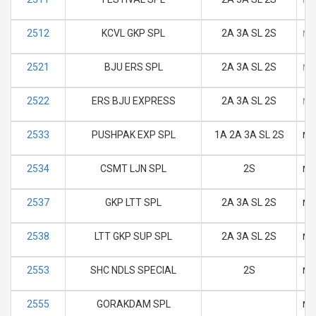
2512
KCVL GKP SPL
2A 3A SL 2S
M
2521
BJU ERS SPL
2A 3A SL 2S
M
2522
ERS BJU EXPRESS
2A 3A SL 2S
M
2533
PUSHPAK EXP SPL
1A 2A 3A SL 2S
M
2534
CSMT LJN SPL
2S
M
2537
GKP LTT SPL
2A 3A SL 2S
M
2538
LTT GKP SUP SPL
2A 3A SL 2S
M
2553
SHC NDLS SPECIAL
2S
M
2555
GORAKDAM SPL
M