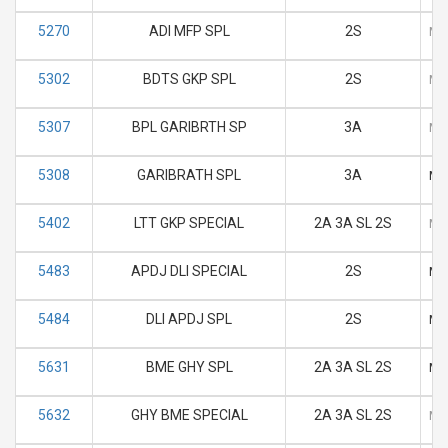
5270
ADI MFP SPL
2S
M
5302
BDTS GKP SPL
2S
M
5307
BPL GARIBRTH SP
3A
M
5308
GARIBRATH SPL
3A
M
5402
LTT GKP SPECIAL
2A 3A SL 2S
M
5483
APDJ DLI SPECIAL
2S
M
5484
DLI APDJ SPL
2S
M
5631
BME GHY SPL
2A 3A SL 2S
M
5632
GHY BME SPECIAL
2A 3A SL 2S
M