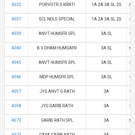
4032
PORVOTR S KRNTI
1A 2A 3A SL 2S
M
4037
SCL NDLS SPECIAL
1A 2A 3A SL 2S
M
4039
ANVT HUMSFR SPL
3A SL
M
4040
B V DHAM HUMSAFR
3A SL
M
4045
ANVT HUMSFR SPL
3A SL
M
4046
MDP HUMSFR SPL
3A SL
M
4057
JYG ANVT G RATH
3A
M
4058
JYG GARIB RATH
3A
M
4073
GARIB RATH SPL
3A
M
4074
GAYA GARIB RATH
3A
M