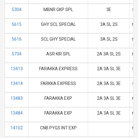
5304
MBNR GKP SPL
3E
M
5615
GHY SCL SPECIAL
3A SL 2S
M
5616
SCL GHY SPECIAL
3A SL 2S
M
5734
ASR KIR SPL
2A 3A SL 2S
M
13413
FARAKKA EXPRESS
2A 3A SL 3E
M
13414
FARKKA EXPRESS
2A 3A SL 3E
M
13483
FARAKKA EXP
2A 3A SL 3E
M
13484
FARAKKA EXP
2A 3A SL 3E
M
14102
CNB PYGS INT EXP
M