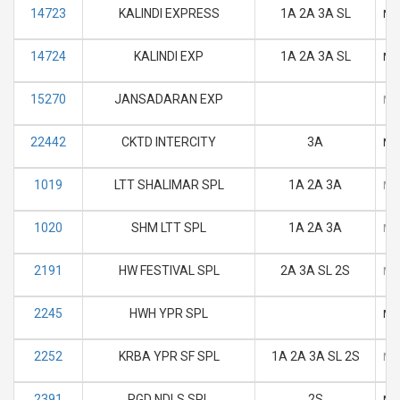
14723
KALINDI EXPRESS
1A 2A 3A SL
M
14724
KALINDI EXP
1A 2A 3A SL
M
15270
JANSADARAN EXP
M
22442
CKTD INTERCITY
3A
M
1019
LTT SHALIMAR SPL
1A 2A 3A
M
1020
SHM LTT SPL
1A 2A 3A
M
2191
HW FESTIVAL SPL
2A 3A SL 2S
M
2245
HWH YPR SPL
M
2252
KRBA YPR SF SPL
1A 2A 3A SL 2S
M
2391
RGD NDLS SPL
2S
M