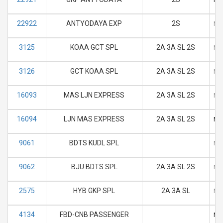
22922
ANTYODAYA EXP
2S
M
3125
KOAA GCT SPL
2A 3A SL 2S
M
3126
GCT KOAA SPL
2A 3A SL 2S
M
16093
MAS LJN EXPRESS
2A 3A SL 2S
M
16094
LJN MAS EXPRESS
2A 3A SL 2S
M
9061
BDTS KUDL SPL
M
9062
BJU BDTS SPL
2A 3A SL 2S
M
2575
HYB GKP SPL
2A 3A SL
M
4134
FBD-CNB PASSENGER
M