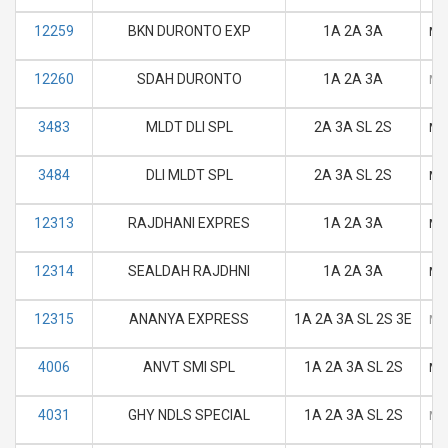
12259
BKN DURONTO EXP
1A 2A 3A
M
12260
SDAH DURONTO
1A 2A 3A
M
3483
MLDT DLI SPL
2A 3A SL 2S
M
3484
DLI MLDT SPL
2A 3A SL 2S
M
12313
RAJDHANI EXPRES
1A 2A 3A
M
12314
SEALDAH RAJDHNI
1A 2A 3A
M
12315
ANANYA EXPRESS
1A 2A 3A SL 2S 3E
M
4006
ANVT SMI SPL
1A 2A 3A SL 2S
M
4031
GHY NDLS SPECIAL
1A 2A 3A SL 2S
M