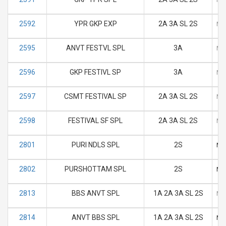
2592
YPR GKP EXP
2A 3A SL 2S
M
2595
ANVT FESTVL SPL
3A
M
2596
GKP FESTIVL SP
3A
M
2597
CSMT FESTIVAL SP
2A 3A SL 2S
M
2598
FESTIVAL SF SPL
2A 3A SL 2S
M
2801
PURI NDLS SPL
2S
M
2802
PURSHOTTAM SPL
2S
M
2813
BBS ANVT SPL
1A 2A 3A SL 2S
M
2814
ANVT BBS SPL
1A 2A 3A SL 2S
M