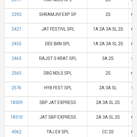
2392
SHRAMJIVI EXP SP
2S
M
2421
JAT FESTIVL SPL
1A 2A 3A SL 2S
M
2455
DEE BKN SPL
1A 2A 3A SL 2S
M
2463
RAJST S KRAT SPL
3A 2S
M
2565
DBG NDLS SPL
2S
M
2576
HYB FEST SPL
2A 3A SL
M
18309
SBP JAT EXPRESS
2A 3A SL 2S
M
18310
JAT SBP EXPRESS
2A 3A SL 2S
M
4062
TAJ EX SPL
CC 2S
M