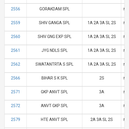
2556
GORAKDAM SPL
M
2559
SHIV GANGA SPL
1A 2A 3A SL 2S
M
2560
SHIV GNG EXP SPL
1A 2A 3A SL 2S
M
2561
JYG NDLS SPL
1A 2A 3A SL 2S
M
2562
SWATANTRTA S SPL
1A 2A 3A SL 2S
M
2566
BIHAR S K SPL
2S
M
2571
GKP ANVT SPL
3A
M
2572
ANVT GKP SPL
3A
M
2579
HTE ANVT SPL
2A 3A SL 2S
M