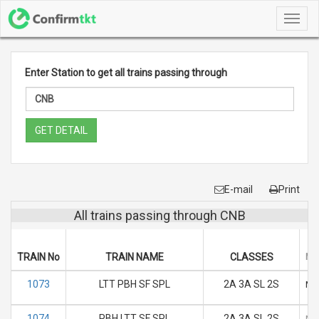
Toggl
navig
Enter Station to get all trains passing through
GET DETAIL
E-mail
Print
All trains passing through CNB
DA
TRAIN No
TRAIN NAME
CLASSES
M
1073
LTT PBH SF SPL
2A 3A SL 2S
M
1074
PBH LTT SF SPL
2A 3A SL 2S
M