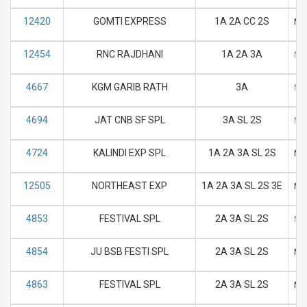
12420
GOMTI EXPRESS
1A 2A CC 2S
M
12454
RNC RAJDHANI
1A 2A 3A
M
4667
KGM GARIB RATH
3A
M
4694
JAT CNB SF SPL
3A SL 2S
M
4724
KALINDI EXP SPL
1A 2A 3A SL 2S
M
12505
NORTHEAST EXP
1A 2A 3A SL 2S 3E
M
4853
FESTIVAL SPL
2A 3A SL 2S
M
4854
JU BSB FESTI SPL
2A 3A SL 2S
M
4863
FESTIVAL SPL
2A 3A SL 2S
M