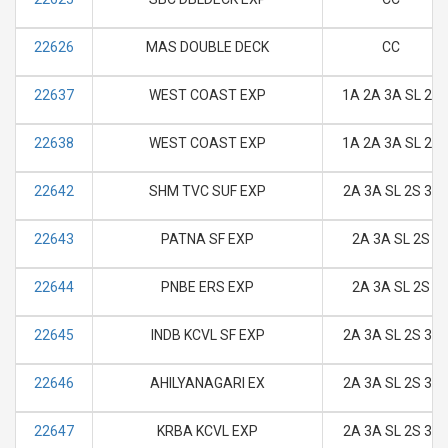
22626
MAS DOUBLE DECK
CC
22637
WEST COAST EXP
1A 2A 3A SL 2S
22638
WEST COAST EXP
1A 2A 3A SL 2S
22642
SHM TVC SUF EXP
2A 3A SL 2S 3E
22643
PATNA SF EXP
2A 3A SL 2S
22644
PNBE ERS EXP
2A 3A SL 2S
22645
INDB KCVL SF EXP
2A 3A SL 2S 3E
22646
AHILYANAGARI EX
2A 3A SL 2S 3E
22647
KRBA KCVL EXP
2A 3A SL 2S 3E