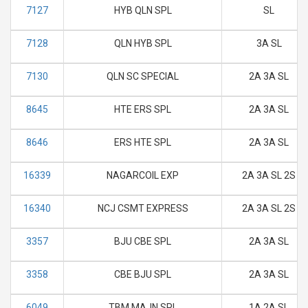
7127
HYB QLN SPL
SL
7128
QLN HYB SPL
3A SL
7130
QLN SC SPECIAL
2A 3A SL
8645
HTE ERS SPL
2A 3A SL
8646
ERS HTE SPL
2A 3A SL
16339
NAGARCOIL EXP
2A 3A SL 2S
16340
NCJ CSMT EXPRESS
2A 3A SL 2S
3357
BJU CBE SPL
2A 3A SL
3358
CBE BJU SPL
2A 3A SL
6049
TBM MAJN SPL
1A 2A SL