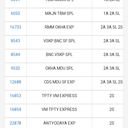
6050
MAJN TBM SPL
1A 2A SL
16733
RMM OKHA EXP
2A 3A SL 2S
8543
VSKP BNC SF SPL
2A 3A SL
8544
BNC VSKP SPL
2A 3A SL
9520
OKHA MDU SPL
2A 3A SL
12688
CDG MDU SF EXP
2A 3A SL 2S
16853
TPTY VM EXPRESS
2S
16854
VM TPTY EXPRESS
2S
22878
ANTYODAYA EXP
2S