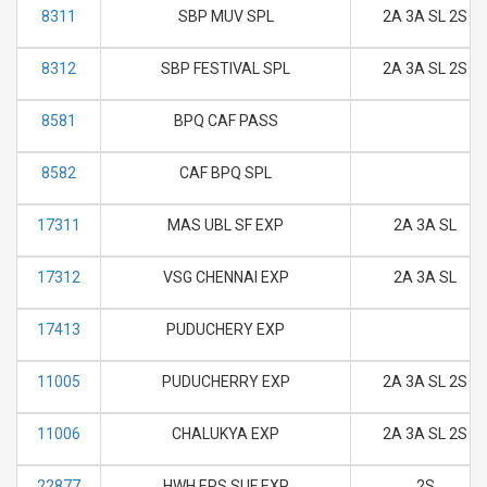
8311
SBP MUV SPL
2A 3A SL 2S
8312
SBP FESTIVAL SPL
2A 3A SL 2S
8581
BPQ CAF PASS
8582
CAF BPQ SPL
17311
MAS UBL SF EXP
2A 3A SL
17312
VSG CHENNAI EXP
2A 3A SL
17413
PUDUCHERY EXP
11005
PUDUCHERRY EXP
2A 3A SL 2S
11006
CHALUKYA EXP
2A 3A SL 2S
22877
HWH ERS SUF EXP
2S