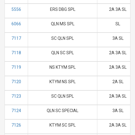
5556
ERS DBG SPL
2A 3A SL
6066
QLN MS SPL
SL
7117
SC QLN SPL
3A SL
7118
QLN SC SPL
2A 3A SL
7119
NS KTYM SPL
2A 3A SL
7120
KTYM NS SPL
2A SL
7123
SC QLN SPL
2A 3A SL
7124
QLN SC SPECIAL
3A SL
7126
KTYM SC SPL
2A 3A SL