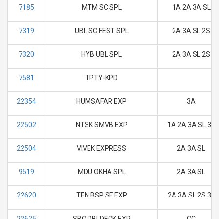
7185
MTM SC SPL
1A 2A 3A SL
7319
UBL SC FEST SPL
2A 3A SL 2S
7320
HYB UBL SPL
2A 3A SL 2S
7581
TPTY-KPD
22354
HUMSAFAR EXP
3A
22502
NTSK SMVB EXP
1A 2A 3A SL 3E
22504
VIVEK EXPRESS
2A 3A SL
9519
MDU OKHA SPL
2A 3A SL
22620
TEN BSP SF EXP
2A 3A SL 2S 3E
22625
SBC DBLDECK EXP
CC