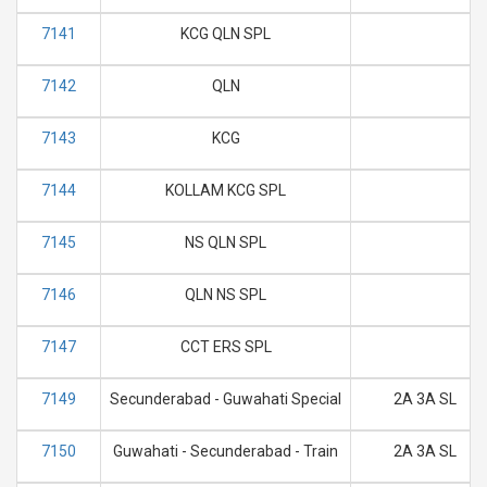
7141
KCG QLN SPL
7142
QLN
7143
KCG
7144
KOLLAM KCG SPL
7145
NS QLN SPL
7146
QLN NS SPL
7147
CCT ERS SPL
7149
Secunderabad - Guwahati Special
2A 3A SL
7150
Guwahati - Secunderabad - Train
2A 3A SL