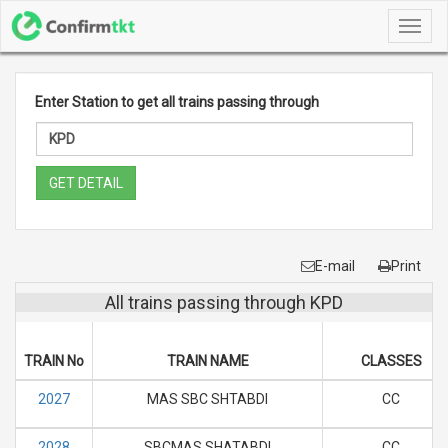
Toggl
navig
Enter Station to get all trains passing through
GET DETAIL
E-mail
Print
All trains passing through KPD
TRAIN No
TRAIN NAME
CLASSES
2027
MAS SBC SHTABDI
CC
2028
SBCMAS SHATABDI
CC