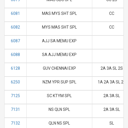
6081
MAS MYS SHT SPL
CC
6082
MYS MAS SHT SPL
CC
6087
AJJ SA MEMU EXP
6088
SA AJJ MEMU EXP
6128
GUV CHENNAI EXP
2A 3A SL 2S
6250
NZM YPR SUP SPL
1A 2A 3A SL 2S
7125
SC KTYM SPL
2A 3A SL
7131
NS QLN SPL
2A 3A SL
7132
QLN NS SPL
SL