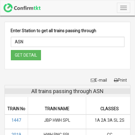
Toggl
navig
Enter Station to get all trains passing through
GET DETAIL
E-mail
Print
All trains passing through ASN
TRAIN No
TRAIN NAME
CLASSES
1447
JBP HWH SPL
1A 2A 3A SL 2S
2019
HWH RNC SPL
CC