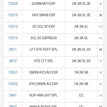
12509
GUWAHATI EXP
2A 3A SL 3E
M
T
12510
GHY SMVB EXP
2A 3A SL 3E
M
T
12513
SC SCL SF EXP
2A 3A SL
M
T
12514
SCL SC EXPRESS
2A 3A SL
M
T
2811
LTT HTE FEST SPL
2A 3A SL 2S
M
T
2812
HTE LTT SPL
2A 3A SL 2S
M
T
12551
SMVB KYQ AC EXP
1A 2A 3A
M
T
12552
KYQ SMVB AC EXP
1A 2A 3A
M
T
2841
NJP HWH SHT SPL
CC
M
T
2842
HWH NJP SHT SPL
CC
M
T