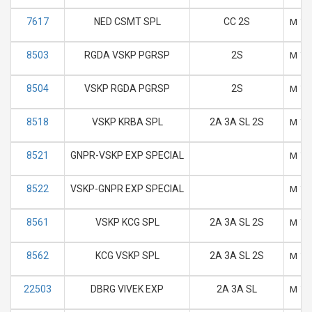
7617
NED CSMT SPL
CC 2S
M
T
8503
RGDA VSKP PGRSP
2S
M
T
8504
VSKP RGDA PGRSP
2S
M
T
8518
VSKP KRBA SPL
2A 3A SL 2S
M
T
8521
GNPR-VSKP EXP SPECIAL
M
T
8522
VSKP-GNPR EXP SPECIAL
M
T
8561
VSKP KCG SPL
2A 3A SL 2S
M
T
8562
KCG VSKP SPL
2A 3A SL 2S
M
T
22503
DBRG VIVEK EXP
2A 3A SL
M
T