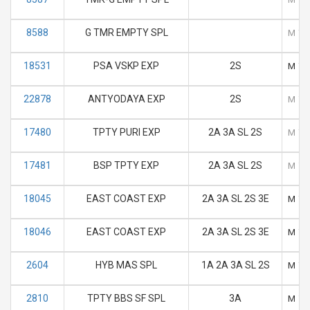
8588
G TMR EMPTY SPL
M
T
18531
PSA VSKP EXP
2S
M
T
22878
ANTYODAYA EXP
2S
M
T
17480
TPTY PURI EXP
2A 3A SL 2S
M
T
17481
BSP TPTY EXP
2A 3A SL 2S
M
T
18045
EAST COAST EXP
2A 3A SL 2S 3E
M
T
18046
EAST COAST EXP
2A 3A SL 2S 3E
M
T
2604
HYB MAS SPL
1A 2A 3A SL 2S
M
T
2810
TPTY BBS SF SPL
3A
M
T