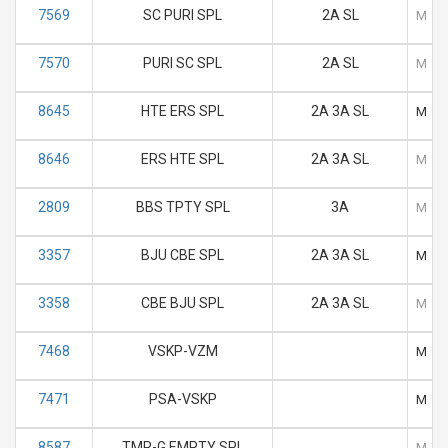
7569
SC PURI SPL
2A SL
M
T
7570
PURI SC SPL
2A SL
M
T
8645
HTE ERS SPL
2A 3A SL
M
T
8646
ERS HTE SPL
2A 3A SL
M
T
2809
BBS TPTY SPL
3A
M
T
3357
BJU CBE SPL
2A 3A SL
M
T
3358
CBE BJU SPL
2A 3A SL
M
T
7468
VSKP-VZM
M
T
7471
PSA-VSKP
M
T
8587
TMR-G EMPTY SPL
M
T