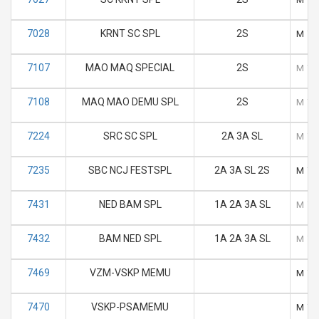
7028
KRNT SC SPL
2S
M
T
7107
MAO MAQ SPECIAL
2S
M
T
7108
MAQ MAO DEMU SPL
2S
M
T
7224
SRC SC SPL
2A 3A SL
M
T
7235
SBC NCJ FESTSPL
2A 3A SL 2S
M
T
7431
NED BAM SPL
1A 2A 3A SL
M
T
7432
BAM NED SPL
1A 2A 3A SL
M
T
7469
VZM-VSKP MEMU
M
T
7470
VSKP-PSAMEMU
M
T