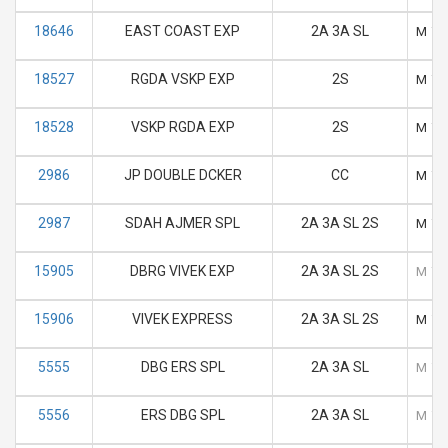
18646
EAST COAST EXP
2A 3A SL
M
T
18527
RGDA VSKP EXP
2S
M
T
18528
VSKP RGDA EXP
2S
M
T
2986
JP DOUBLE DCKER
CC
M
T
2987
SDAH AJMER SPL
2A 3A SL 2S
M
T
15905
DBRG VIVEK EXP
2A 3A SL 2S
M
T
15906
VIVEK EXPRESS
2A 3A SL 2S
M
T
5555
DBG ERS SPL
2A 3A SL
M
T
5556
ERS DBG SPL
2A 3A SL
M
T