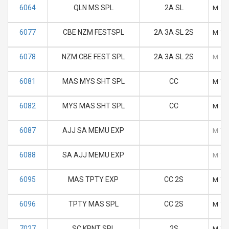
6064
QLN MS SPL
2A SL
M
T
6077
CBE NZM FESTSPL
2A 3A SL 2S
M
T
6078
NZM CBE FEST SPL
2A 3A SL 2S
M
T
6081
MAS MYS SHT SPL
CC
M
T
6082
MYS MAS SHT SPL
CC
M
T
6087
AJJ SA MEMU EXP
M
T
6088
SA AJJ MEMU EXP
M
T
6095
MAS TPTY EXP
CC 2S
M
T
6096
TPTY MAS SPL
CC 2S
M
T
7027
SC KRNT SPL
2S
M
T