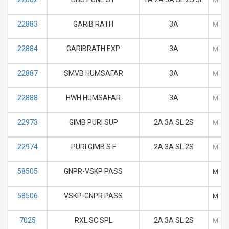
22883
GARIB RATH
3A
M
T
22884
GARIBRATH EXP
3A
M
T
22887
SMVB HUMSAFAR
3A
M
T
22888
HWH HUMSAFAR
3A
M
T
22973
GIMB PURI SUP
2A 3A SL 2S
M
T
22974
PURI GIMB S F
2A 3A SL 2S
M
T
58505
GNPR-VSKP PASS
M
T
58506
VSKP-GNPR PASS
M
T
7025
RXL SC SPL
2A 3A SL 2S
M
T