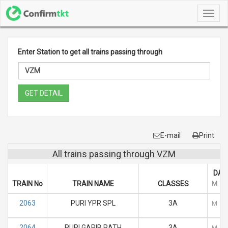
Toggl
navig
Enter Station to get all trains passing through
GET DETAIL
E-mail
Print
All trains passing through VZM
DAY
TRAIN No
TRAIN NAME
CLASSES
M
T
2063
PURI YPR SPL
3A
M
T
2064
PURI GARIB RATH
3A
M
T