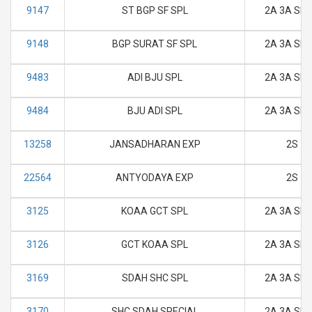
9147
ST BGP SF SPL
2A 3A SL 
9148
BGP SURAT SF SPL
2A 3A SL 
9483
ADI BJU SPL
2A 3A SL 
9484
BJU ADI SPL
2A 3A SL 
13258
JANSADHARAN EXP
2S
22564
ANTYODAYA EXP
2S
3125
KOAA GCT SPL
2A 3A SL 
3126
GCT KOAA SPL
2A 3A SL 
3169
SDAH SHC SPL
2A 3A SL 
3170
SHC SDAH SPECIAL
2A 3A SL 