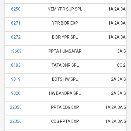
6250
NZM YPR SUP SPL
1A 2A 3A SL
6271
YPR BIDR EXP
1A 2A 3A SL
6272
BIDR YPR SPL
1A 2A 3A SL
19669
PPTA HUMSAFAR
3A SL
8183
TATA DNR SPL
CC 2S
9019
BDTS HW SPL
2A 3A SL 
9020
HW BANDRA SPL
2A 3A SL 
22355
PPTA CDG EXP
1A 2A 3A SL 
22356
CDG PPTA EXP
1A 2A 3A SL 