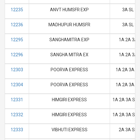
12235
ANVT HUMSFR EXP
3A SL 3E
12236
MADHUPUR HUMSFR
3A SL 3E
12295
SANGHAMITRA EXP
1A 2A 3A 
12296
SANGHA MITRA EX
1A 2A 3A 
12303
POORVA EXPRESS
1A 2A 3A SL
12304
POORVA EXPRESS
1A 2A 3A SL
12331
HIMGIRI EXPRESS
1A 2A 3A SL 
12332
HIMGIRI EXPRESS
1A 2A 3A SL 
12333
VIBHUTI EXPRESS
2A 3A SL 