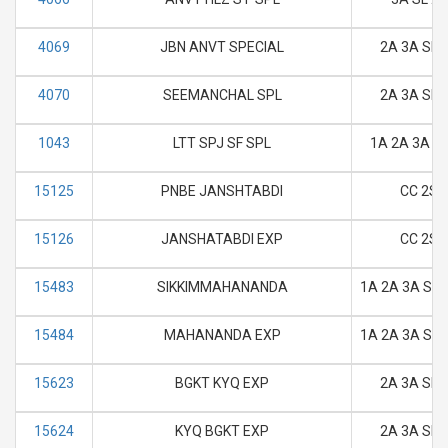
4069
JBN ANVT SPECIAL
2A 3A SL 
4070
SEEMANCHAL SPL
2A 3A SL 
1043
LTT SPJ SF SPL
1A 2A 3A SL
15125
PNBE JANSHTABDI
CC 2S
15126
JANSHATABDI EXP
CC 2S
15483
SIKKIMMAHANANDA
1A 2A 3A SL 
15484
MAHANANDA EXP
1A 2A 3A SL 
15623
BGKT KYQ EXP
2A 3A SL 
15624
KYQ BGKT EXP
2A 3A SL 