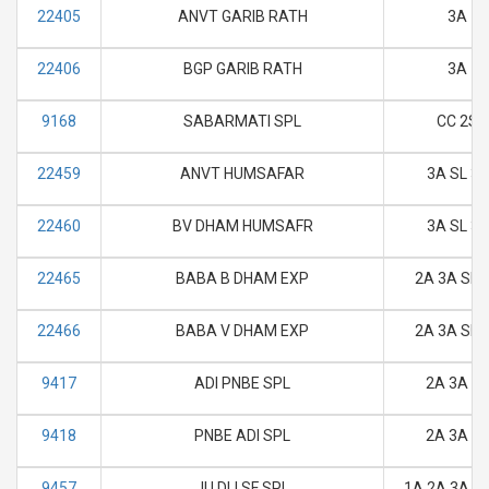
22405
ANVT GARIB RATH
3A
22406
BGP GARIB RATH
3A
9168
SABARMATI SPL
CC 2S
22459
ANVT HUMSAFAR
3A SL 3E
22460
BV DHAM HUMSAFR
3A SL 3E
22465
BABA B DHAM EXP
2A 3A SL 
22466
BABA V DHAM EXP
2A 3A SL 
9417
ADI PNBE SPL
2A 3A SL
9418
PNBE ADI SPL
2A 3A SL
9457
JU DLI SF SPL
1A 2A 3A SL