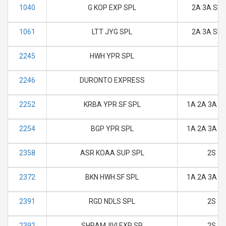
1040
G KOP EXP SPL
2A 3A SL 
1061
LTT JYG SPL
2A 3A SL 
2245
HWH YPR SPL
2246
DURONTO EXPRESS
2252
KRBA YPR SF SPL
1A 2A 3A SL
2254
BGP YPR SPL
1A 2A 3A SL
2358
ASR KOAA SUP SPL
2S
2372
BKN HWH SF SPL
1A 2A 3A SL
2391
RGD NDLS SPL
2S
2392
SHRAMJIVI EXP SP
2S