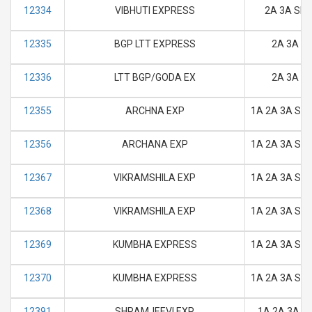
12334
VIBHUTI EXPRESS
2A 3A SL 
12335
BGP LTT EXPRESS
2A 3A SL
12336
LTT BGP/GODA EX
2A 3A SL
12355
ARCHNA EXP
1A 2A 3A SL 
12356
ARCHANA EXP
1A 2A 3A SL 
12367
VIKRAMSHILA EXP
1A 2A 3A SL 
12368
VIKRAMSHILA EXP
1A 2A 3A SL 
12369
KUMBHA EXPRESS
1A 2A 3A SL 
12370
KUMBHA EXPRESS
1A 2A 3A SL 
12391
SHRAMJEEVI EXP
1A 2A 3A SL