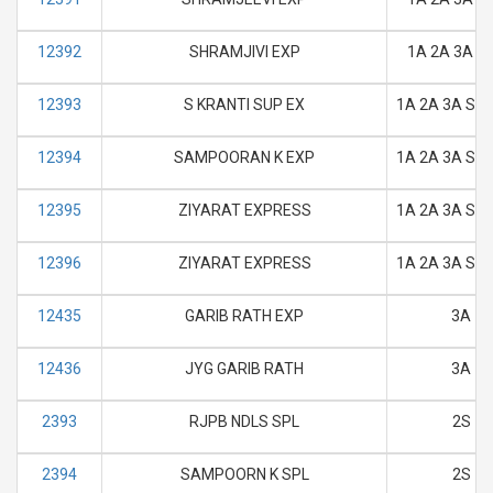
12392
SHRAMJIVI EXP
1A 2A 3A SL
12393
S KRANTI SUP EX
1A 2A 3A SL 
12394
SAMPOORAN K EXP
1A 2A 3A SL 
12395
ZIYARAT EXPRESS
1A 2A 3A SL 
12396
ZIYARAT EXPRESS
1A 2A 3A SL 
12435
GARIB RATH EXP
3A
12436
JYG GARIB RATH
3A
2393
RJPB NDLS SPL
2S
2394
SAMPOORN K SPL
2S