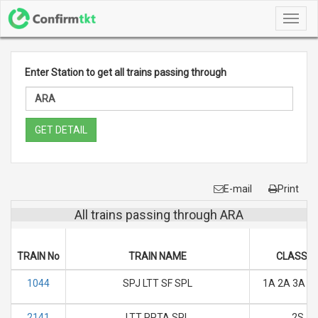
Toggl
navig
Enter Station to get all trains passing through
GET DETAIL
E-mail
Print
All trains passing through ARA
TRAIN No
TRAIN NAME
CLASSE
1044
SPJ LTT SF SPL
1A 2A 3A SL
2141
LTT PPTA SPL
2S