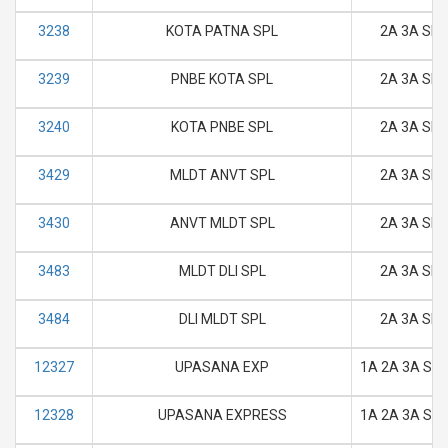
3238
KOTA PATNA SPL
2A 3A SL 
3239
PNBE KOTA SPL
2A 3A SL 
3240
KOTA PNBE SPL
2A 3A SL 
3429
MLDT ANVT SPL
2A 3A SL 
3430
ANVT MLDT SPL
2A 3A SL 
3483
MLDT DLI SPL
2A 3A SL 
3484
DLI MLDT SPL
2A 3A SL 
12327
UPASANA EXP
1A 2A 3A SL 
12328
UPASANA EXPRESS
1A 2A 3A SL 