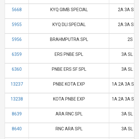
5668
KYQ GIMB SPECIAL
2A 3A SL 
5955
KYQ DLI SPECIAL
2A 3A SL 
5956
BRAHMPUTRA SPL
2S
6359
ERS PNBE SPL
3A SL 2S
6360
PNBE ERS SF SPL
3A SL 2S
13237
PNBE KOTA EXP
1A 2A 3A SL 
13238
KOTA PNBE EXP
1A 2A 3A SL 
8639
ARA RNC SPL
3A SL 2S
8640
RNC ARA SPL
3A SL 2S