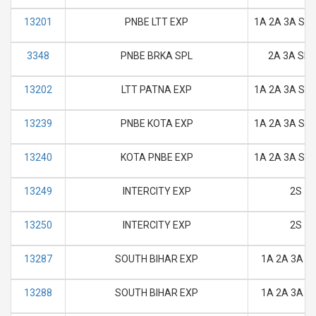
13201
PNBE LTT EXP
1A 2A 3A SL 
3348
PNBE BRKA SPL
2A 3A SL 
13202
LTT PATNA EXP
1A 2A 3A SL 
13239
PNBE KOTA EXP
1A 2A 3A SL 
13240
KOTA PNBE EXP
1A 2A 3A SL 
13249
INTERCITY EXP
2S
13250
INTERCITY EXP
2S
13287
SOUTH BIHAR EXP
1A 2A 3A SL
13288
SOUTH BIHAR EXP
1A 2A 3A SL