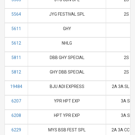
5564
JYG FESTIVAL SPL
2S
5611
GHY
5612
NHLG
5811
DBB GHY SPECIAL
2S
5812
GHY DBB SPECIAL
2S
19484
BJU ADI EXPRESS
2A 3A SL 2S
6207
YPR HPT EXP
3A SL
6208
HPT YPR EXP
3A SL
6229
MYS BSB FEST SPL
2A 3A CC SL