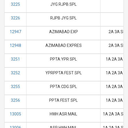
3225
JYG RJPB SPL
3226
RJPB JYG SPL
12947
AZIMABAD EXP
2A 3A SL 
12948
AZIMABAD EXPRES
2A 3A SL 
3251
PPTA YPR SPL
1A 2A 3A SL
3252
YPRPPTA FEST SPL
1A 2A 3A SL
3255
PPTA CDG SPL
1A 2A 3A SL
3256
PPTA FEST SPL
1A 2A 3A SL
13005
HWH ASR MAIL
1A 2A 3A SL 
13006
ASR HWH MAIL
1A 2A 3A SL 