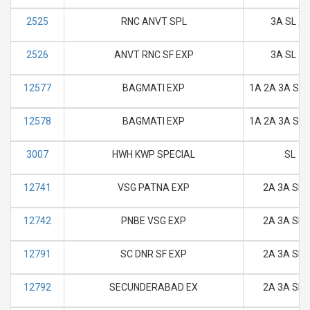
2525
RNC ANVT SPL
3A SL 2S
2526
ANVT RNC SF EXP
3A SL 2S
12577
BAGMATI EXP
1A 2A 3A SL 
12578
BAGMATI EXP
1A 2A 3A SL 
3007
HWH KWP SPECIAL
SL
12741
VSG PATNA EXP
2A 3A SL 
12742
PNBE VSG EXP
2A 3A SL 
12791
SC DNR SF EXP
2A 3A SL 
12792
SECUNDERABAD EX
2A 3A SL 