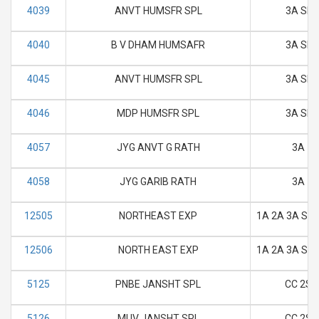
4039
ANVT HUMSFR SPL
3A SL
4040
B V DHAM HUMSAFR
3A SL
4045
ANVT HUMSFR SPL
3A SL
4046
MDP HUMSFR SPL
3A SL
4057
JYG ANVT G RATH
3A
4058
JYG GARIB RATH
3A
12505
NORTHEAST EXP
1A 2A 3A SL 
12506
NORTH EAST EXP
1A 2A 3A SL 
5125
PNBE JANSHT SPL
CC 2S
5126
MUV JANSHT SPL
CC 2S