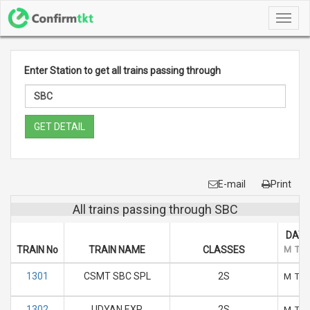
Toggl
navig
Enter Station to get all trains passing through
GET DETAIL
E-mail
Print
All trains passing through SBC
DAYS
TRAIN No
TRAIN NAME
CLASSES
M
T
1301
CSMT SBC SPL
2S
M
T
1302
UDYAN EXP
2S
M
T