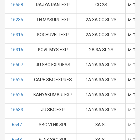
16558
RAJYA RANI EXP
CC 2S
M
T
16235
TN MYSURU EXP
2A 3A CC SL 2S
M
T
16315
KOCHUVELI EXP
2A 3A CC SL 2S
M
T
16316
KCVL MYS EXP
2A 3A SL 2S
M
T
16507
JU SBC EXPRESS
1A 2A 3A SL 2S
M
T
16525
CAPE SBC EXPRES
1A 2A 3A SL 2S
M
T
16526
KANYAKUMARI EXP
1A 2A 3A SL 2S
M
T
16533
JU SBC EXP
1A 2A 3A SL 2S
M
T
6547
SBC VLNK SPL
3A SL
M
T
6548
VLNK SBC SPL
3A SL
M
T