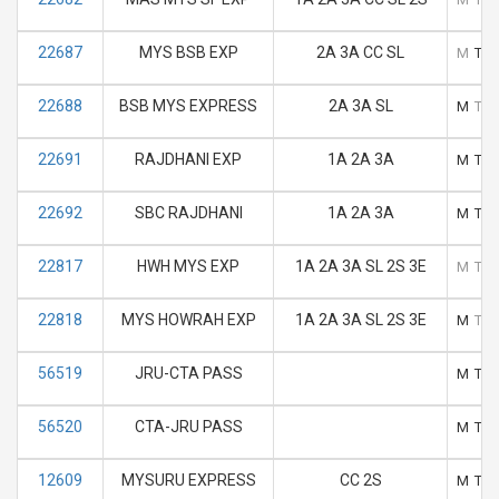
22687
MYS BSB EXP
2A 3A CC SL
M
T
22688
BSB MYS EXPRESS
2A 3A SL
M
T
22691
RAJDHANI EXP
1A 2A 3A
M
T
22692
SBC RAJDHANI
1A 2A 3A
M
T
22817
HWH MYS EXP
1A 2A 3A SL 2S 3E
M
T
22818
MYS HOWRAH EXP
1A 2A 3A SL 2S 3E
M
T
56519
JRU-CTA PASS
M
T
56520
CTA-JRU PASS
M
T
12609
MYSURU EXPRESS
CC 2S
M
T