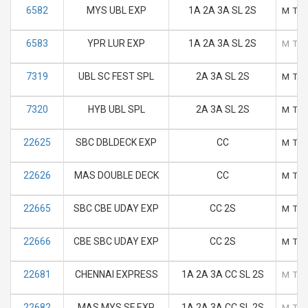
6582
MYS UBL EXP
1A 2A 3A SL 2S
M
T
6583
YPR LUR EXP
1A 2A 3A SL 2S
M
T
7319
UBL SC FEST SPL
2A 3A SL 2S
M
T
7320
HYB UBL SPL
2A 3A SL 2S
M
T
22625
SBC DBLDECK EXP
CC
M
T
22626
MAS DOUBLE DECK
CC
M
T
22665
SBC CBE UDAY EXP
CC 2S
M
T
22666
CBE SBC UDAY EXP
CC 2S
M
T
22681
CHENNAI EXPRESS
1A 2A 3A CC SL 2S
M
T
22682
MAS MYS SF EXP
1A 2A 3A CC SL 2S
M
T