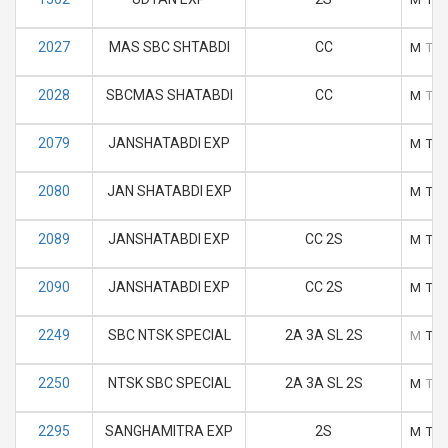
2027
MAS SBC SHTABDI
CC
M
T
2028
SBCMAS SHATABDI
CC
M
T
2079
JANSHATABDI EXP
M
T
2080
JAN SHATABDI EXP
M
T
2089
JANSHATABDI EXP
CC 2S
M
T
2090
JANSHATABDI EXP
CC 2S
M
T
2249
SBC NTSK SPECIAL
2A 3A SL 2S
M
T
2250
NTSK SBC SPECIAL
2A 3A SL 2S
M
T
2295
SANGHAMITRA EXP
2S
M
T