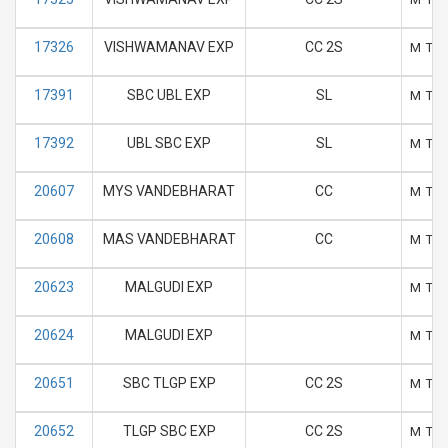
17326
VISHWAMANAV EXP
CC 2S
M
T
17391
SBC UBL EXP
SL
M
T
17392
UBL SBC EXP
SL
M
T
20607
MYS VANDEBHARAT
CC
M
T
20608
MAS VANDEBHARAT
CC
M
T
20623
MALGUDI EXP
M
T
20624
MALGUDI EXP
M
T
20651
SBC TLGP EXP
CC 2S
M
T
20652
TLGP SBC EXP
CC 2S
M
T