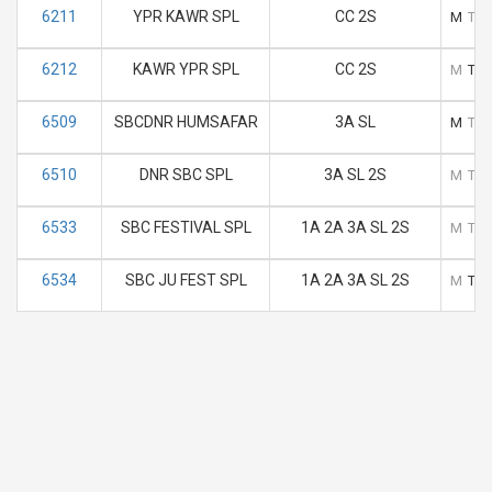
6211
YPR KAWR SPL
CC 2S
M
T
6212
KAWR YPR SPL
CC 2S
M
T
6509
SBCDNR HUMSAFAR
3A SL
M
T
6510
DNR SBC SPL
3A SL 2S
M
T
6533
SBC FESTIVAL SPL
1A 2A 3A SL 2S
M
T
6534
SBC JU FEST SPL
1A 2A 3A SL 2S
M
T