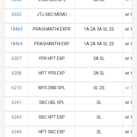
6552
JTJ-SBC MEMU
M
T
18463
PRASHANTHI EXPR
1A 2A 3A SL 2S
M
T
18464
PRASHANTHI EXP
1A 2A 3A SL 2S
M
T
6207
YPR HPT EXP
3A SL
M
T
6208
HPT YPR EXP
3A SL
M
T
6215
MYS DNR SPL
SL 2S
M
T
6241
SBC UBL SPL
SL
M
T
6243
SBC HPT EXP
SL
M
T
6244
HPT SBC EXP
SL
M
T