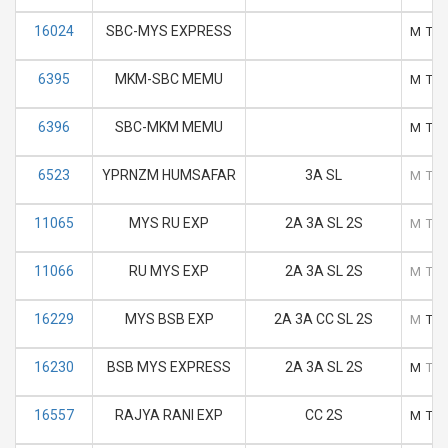
16024
SBC-MYS EXPRESS
M
T
6395
MKM-SBC MEMU
M
T
6396
SBC-MKM MEMU
M
T
6523
YPRNZM HUMSAFAR
3A SL
M
T
11065
MYS RU EXP
2A 3A SL 2S
M
T
11066
RU MYS EXP
2A 3A SL 2S
M
T
16229
MYS BSB EXP
2A 3A CC SL 2S
M
T
16230
BSB MYS EXPRESS
2A 3A SL 2S
M
T
16557
RAJYA RANI EXP
CC 2S
M
T