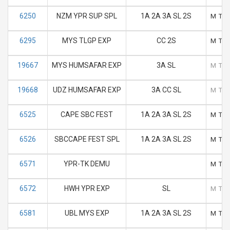
6250
NZM YPR SUP SPL
1A 2A 3A SL 2S
M
T
6295
MYS TLGP EXP
CC 2S
M
T
19667
MYS HUMSAFAR EXP
3A SL
M
T
19668
UDZ HUMSAFAR EXP
3A CC SL
M
T
6525
CAPE SBC FEST
1A 2A 3A SL 2S
M
T
6526
SBCCAPE FEST SPL
1A 2A 3A SL 2S
M
T
6571
YPR-TK DEMU
M
T
6572
HWH YPR EXP
SL
M
T
6581
UBL MYS EXP
1A 2A 3A SL 2S
M
T