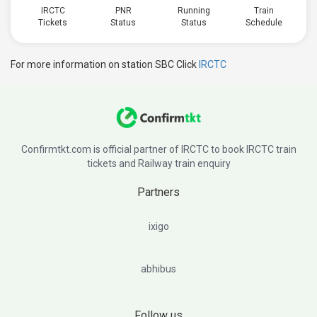
IRCTC
PNR
Running
Train
Tickets
Status
Status
Schedule
For more information on station SBC Click
IRCTC
Confirmtkt.com is official partner of IRCTC to book IRCTC train
tickets and Railway train enquiry
Partners
ixigo
abhibus
Follow us