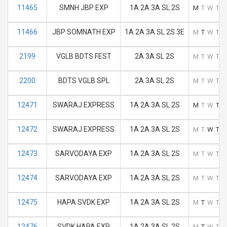
11465
SMNH JBP EXP
1A 2A 3A SL 2S
M
T
W
T
F
11466
JBP SOMNATH EXP
1A 2A 3A SL 2S 3E
M
T
W
T
F
2199
VGLB BDTS FEST
2A 3A SL 2S
M
T
W
T
F
2200
BDTS VGLB SPL
2A 3A SL 2S
M
T
W
T
F
12471
SWARAJ EXPRESS
1A 2A 3A SL 2S
M
T
W
T
F
12472
SWARAJ EXPRESS
1A 2A 3A SL 2S
M
T
W
T
F
12473
SARVODAYA EXP
1A 2A 3A SL 2S
M
T
W
T
F
12474
SARVODAYA EXP
1A 2A 3A SL 2S
M
T
W
T
F
12475
HAPA SVDK EXP
1A 2A 3A SL 2S
M
T
W
T
F
12476
SVDK HAPA EXP
1A 2A 3A SL 2S
M
T
W
T
F