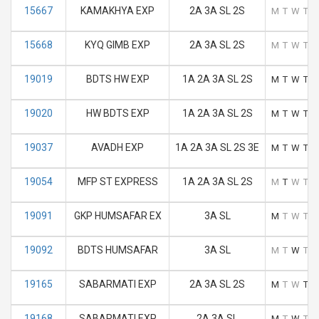
15667
KAMAKHYA EXP
2A 3A SL 2S
M
T
W
T
F
15668
KYQ GIMB EXP
2A 3A SL 2S
M
T
W
T
F
19019
BDTS HW EXP
1A 2A 3A SL 2S
M
T
W
T
F
19020
HW BDTS EXP
1A 2A 3A SL 2S
M
T
W
T
F
19037
AVADH EXP
1A 2A 3A SL 2S 3E
M
T
W
T
F
19054
MFP ST EXPRESS
1A 2A 3A SL 2S
M
T
W
T
F
19091
GKP HUMSAFAR EX
3A SL
M
T
W
T
F
19092
BDTS HUMSAFAR
3A SL
M
T
W
T
F
19165
SABARMATI EXP
2A 3A SL 2S
M
T
W
T
F
19168
SABARMATI EXP
2A 3A SL
M
T
W
T
F