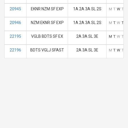
20945
EKNR NZM SF EXP
1A 2A 3A SL 2S
M
T
W
T
F
20946
NZM EKNR SF EXP
1A 2A 3A SL 2S
M
T
W
T
F
22195
VGLB BDTS SF EX
2A 3A SL 3E
M
T
W
T
F
22196
BDTS VGLJ SFAST
2A 3A SL 3E
M
T
W
T
F