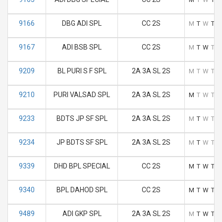
9166
DBG ADI SPL
CC 2S
M
T
W
T
F
9167
ADI BSB SPL
CC 2S
M
T
W
T
F
9209
BL PURI S F SPL
2A 3A SL 2S
M
T
W
T
F
9210
PURI VALSAD SPL
2A 3A SL 2S
M
T
W
T
F
9233
BDTS JP SF SPL
2A 3A SL 2S
M
T
W
T
F
9234
JP BDTS SF SPL
2A 3A SL 2S
M
T
W
T
F
9339
DHD BPL SPECIAL
CC 2S
M
T
W
T
F
9340
BPL DAHOD SPL
CC 2S
M
T
W
T
F
9489
ADI GKP SPL
2A 3A SL 2S
M
T
W
T
F