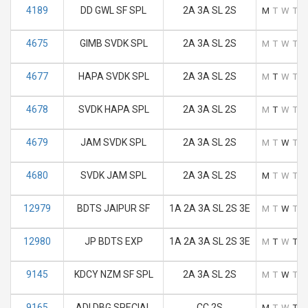
4189
DD GWL SF SPL
2A 3A SL 2S
M
T
W
T
F
4675
GIMB SVDK SPL
2A 3A SL 2S
M
T
W
T
F
4677
HAPA SVDK SPL
2A 3A SL 2S
M
T
W
T
F
4678
SVDK HAPA SPL
2A 3A SL 2S
M
T
W
T
F
4679
JAM SVDK SPL
2A 3A SL 2S
M
T
W
T
F
4680
SVDK JAM SPL
2A 3A SL 2S
M
T
W
T
F
12979
BDTS JAIPUR SF
1A 2A 3A SL 2S 3E
M
T
W
T
F
12980
JP BDTS EXP
1A 2A 3A SL 2S 3E
M
T
W
T
F
9145
KDCY NZM SF SPL
2A 3A SL 2S
M
T
W
T
F
9165
ADI DBG SPECIAL
CC 2S
M
T
W
T
F