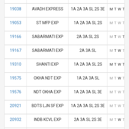
19038
AVADH EXPRESS
1A 2A 3A SL 2S 3E
M
T
W
T
F
19053
ST MFP EXP
1A 2A 3A SL 2S
M
T
W
T
F
19166
SABARMATI EXP
2A 3A SL 2S
M
T
W
T
F
19167
SABARMATI EXP
2A 3A SL
M
T
W
T
F
19310
SHANTI EXP
1A 2A 3A SL 2S
M
T
W
T
F
19575
OKHA NDT EXP
1A 2A 3A SL
M
T
W
T
F
19576
NDT OKHA EXP
1A 2A 3A SL 3E
M
T
W
T
F
20921
BDTS LJN SF EXP
1A 2A 3A SL 2S 3E
M
T
W
T
F
20932
INDB KCVL EXP
2A 3A SL 2S 3E
M
T
W
T
F