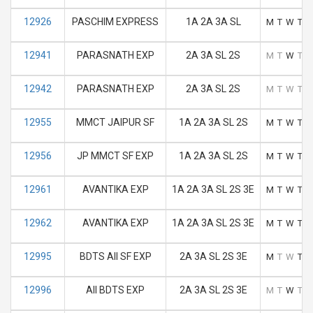
12926
PASCHIM EXPRESS
1A 2A 3A SL
M
T
W
T
F
12941
PARASNATH EXP
2A 3A SL 2S
M
T
W
T
F
12942
PARASNATH EXP
2A 3A SL 2S
M
T
W
T
F
12955
MMCT JAIPUR SF
1A 2A 3A SL 2S
M
T
W
T
F
12956
JP MMCT SF EXP
1A 2A 3A SL 2S
M
T
W
T
F
12961
AVANTIKA EXP
1A 2A 3A SL 2S 3E
M
T
W
T
F
12962
AVANTIKA EXP
1A 2A 3A SL 2S 3E
M
T
W
T
F
12995
BDTS AII SF EXP
2A 3A SL 2S 3E
M
T
W
T
F
12996
AII BDTS EXP
2A 3A SL 2S 3E
M
T
W
T
F