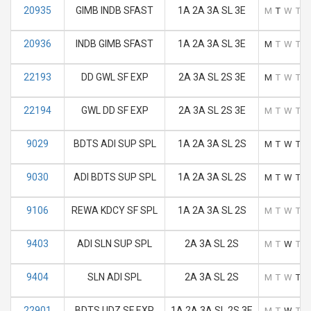
20935
GIMB INDB SFAST
1A 2A 3A SL 3E
M
T
W
T
F
20936
INDB GIMB SFAST
1A 2A 3A SL 3E
M
T
W
T
F
22193
DD GWL SF EXP
2A 3A SL 2S 3E
M
T
W
T
F
22194
GWL DD SF EXP
2A 3A SL 2S 3E
M
T
W
T
F
9029
BDTS ADI SUP SPL
1A 2A 3A SL 2S
M
T
W
T
F
9030
ADI BDTS SUP SPL
1A 2A 3A SL 2S
M
T
W
T
F
9106
REWA KDCY SF SPL
1A 2A 3A SL 2S
M
T
W
T
F
9403
ADI SLN SUP SPL
2A 3A SL 2S
M
T
W
T
F
9404
SLN ADI SPL
2A 3A SL 2S
M
T
W
T
F
22901
BDTS UDZ SF EXP
1A 2A 3A SL 2S 3E
M
T
W
T
F