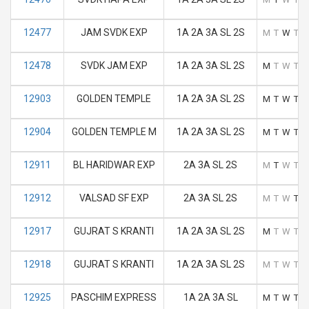
12477
JAM SVDK EXP
1A 2A 3A SL 2S
M
T
W
T
F
12478
SVDK JAM EXP
1A 2A 3A SL 2S
M
T
W
T
F
12903
GOLDEN TEMPLE
1A 2A 3A SL 2S
M
T
W
T
F
12904
GOLDEN TEMPLE M
1A 2A 3A SL 2S
M
T
W
T
F
12911
BL HARIDWAR EXP
2A 3A SL 2S
M
T
W
T
F
12912
VALSAD SF EXP
2A 3A SL 2S
M
T
W
T
F
12917
GUJRAT S KRANTI
1A 2A 3A SL 2S
M
T
W
T
F
12918
GUJRAT S KRANTI
1A 2A 3A SL 2S
M
T
W
T
F
12925
PASCHIM EXPRESS
1A 2A 3A SL
M
T
W
T
F