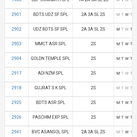
2901
BDTS UDZ SF SPL
2A 3A SL 2S
M
T
W
T
F
2902
UDZ BDTS SF SPL
2A 3A SL 2S
M
T
W
T
F
2903
MMCT ASR SPL
2S
M
T
W
T
F
2904
GOLDN TEMPLE SPL
2S
M
T
W
T
F
2917
ADI NZM SPL
2S
M
T
W
T
F
2918
GUJRAT S K SPL
2S
M
T
W
T
F
2925
BDTS ASR SPL
2S
M
T
W
T
F
2926
PASCHIM EXP SPL
2S
M
T
W
T
F
2941
BVC ASANSOL SPL
2A 3A SL 2S
M
T
W
T
F