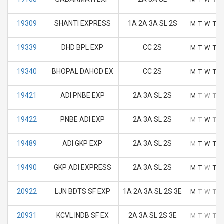
19309
SHANTI EXPRESS
1A 2A 3A SL 2S
M
T
W
T
F
19339
DHD BPL EXP
CC 2S
M
T
W
T
F
19340
BHOPAL DAHOD EX
CC 2S
M
T
W
T
F
19421
ADI PNBE EXP
2A 3A SL 2S
M
T
W
T
F
19422
PNBE ADI EXP
2A 3A SL 2S
M
T
W
T
F
19489
ADI GKP EXP
2A 3A SL 2S
M
T
W
T
F
19490
GKP ADI EXPRESS
2A 3A SL 2S
M
T
W
T
F
20922
LJN BDTS SF EXP
1A 2A 3A SL 2S 3E
M
T
W
T
F
20931
KCVL INDB SF EX
2A 3A SL 2S 3E
M
T
W
T
F