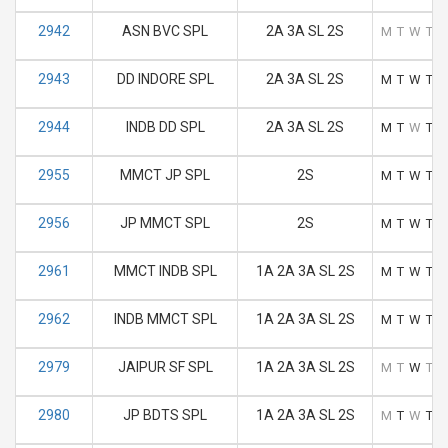
2942
ASN BVC SPL
2A 3A SL 2S
M
T
W
T
F
2943
DD INDORE SPL
2A 3A SL 2S
M
T
W
T
F
2944
INDB DD SPL
2A 3A SL 2S
M
T
W
T
F
2955
MMCT JP SPL
2S
M
T
W
T
F
2956
JP MMCT SPL
2S
M
T
W
T
F
2961
MMCT INDB SPL
1A 2A 3A SL 2S
M
T
W
T
F
2962
INDB MMCT SPL
1A 2A 3A SL 2S
M
T
W
T
F
2979
JAIPUR SF SPL
1A 2A 3A SL 2S
M
T
W
T
F
2980
JP BDTS SPL
1A 2A 3A SL 2S
M
T
W
T
F