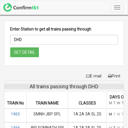
Toggl
navig
Enter Station to get all trains passing through
GET DETAIL
E-mail
Print
All trains passing through DHD
DAYS OF 
TRAIN No
TRAIN NAME
CLASSES
M
T
W
T
F
1465
SMNH JBP SPL
1A 2A 3A SL 2S
M
T
W
T
F
1466
JBP SOMNATH SPL
1A 2A 3A SL 2S
M
T
W
T
F