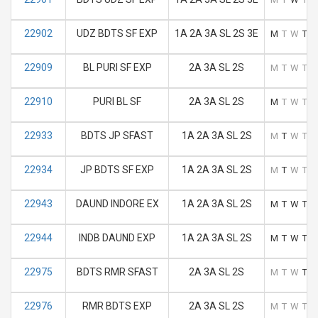
22902
UDZ BDTS SF EXP
1A 2A 3A SL 2S 3E
M
T
W
T
F
22909
BL PURI SF EXP
2A 3A SL 2S
M
T
W
T
F
22910
PURI BL SF
2A 3A SL 2S
M
T
W
T
F
22933
BDTS JP SFAST
1A 2A 3A SL 2S
M
T
W
T
F
22934
JP BDTS SF EXP
1A 2A 3A SL 2S
M
T
W
T
F
22943
DAUND INDORE EX
1A 2A 3A SL 2S
M
T
W
T
F
22944
INDB DAUND EXP
1A 2A 3A SL 2S
M
T
W
T
F
22975
BDTS RMR SFAST
2A 3A SL 2S
M
T
W
T
F
22976
RMR BDTS EXP
2A 3A SL 2S
M
T
W
T
F