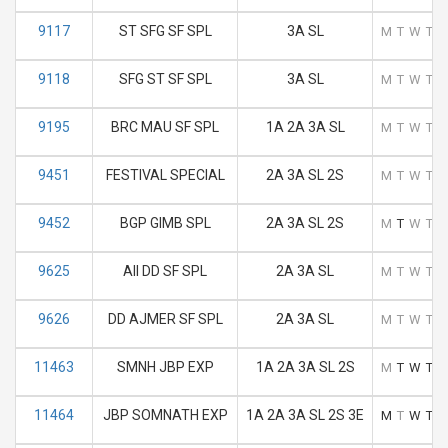
9117
ST SFG SF SPL
3A SL
M
T
W
T
F
9118
SFG ST SF SPL
3A SL
M
T
W
T
F
9195
BRC MAU SF SPL
1A 2A 3A SL
M
T
W
T
F
9451
FESTIVAL SPECIAL
2A 3A SL 2S
M
T
W
T
F
9452
BGP GIMB SPL
2A 3A SL 2S
M
T
W
T
F
9625
AII DD SF SPL
2A 3A SL
M
T
W
T
F
9626
DD AJMER SF SPL
2A 3A SL
M
T
W
T
F
11463
SMNH JBP EXP
1A 2A 3A SL 2S
M
T
W
T
F
11464
JBP SOMNATH EXP
1A 2A 3A SL 2S 3E
M
T
W
T
F