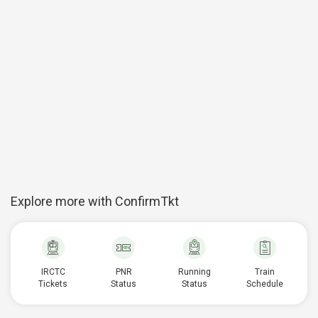
Explore more with ConfirmTkt
IRCTC
PNR
Running
Train
Tickets
Status
Status
Schedule