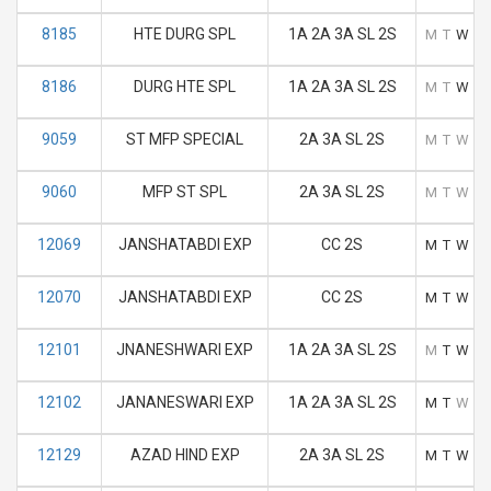
8185
HTE DURG SPL
1A 2A 3A SL 2S
M
T
W
T
8186
DURG HTE SPL
1A 2A 3A SL 2S
M
T
W
T
9059
ST MFP SPECIAL
2A 3A SL 2S
M
T
W
T
9060
MFP ST SPL
2A 3A SL 2S
M
T
W
T
12069
JANSHATABDI EXP
CC 2S
M
T
W
T
12070
JANSHATABDI EXP
CC 2S
M
T
W
T
12101
JNANESHWARI EXP
1A 2A 3A SL 2S
M
T
W
T
12102
JANANESWARI EXP
1A 2A 3A SL 2S
M
T
W
T
12129
AZAD HIND EXP
2A 3A SL 2S
M
T
W
T