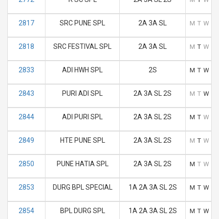
2817
SRC PUNE SPL
2A 3A SL
M
T
W
T
2818
SRC FESTIVAL SPL
2A 3A SL
M
T
W
T
2833
ADI HWH SPL
2S
M
T
W
T
2843
PURI ADI SPL
2A 3A SL 2S
M
T
W
T
2844
ADI PURI SPL
2A 3A SL 2S
M
T
W
T
2849
HTE PUNE SPL
2A 3A SL 2S
M
T
W
T
2850
PUNE HATIA SPL
2A 3A SL 2S
M
T
W
T
2853
DURG BPL SPECIAL
1A 2A 3A SL 2S
M
T
W
T
2854
BPL DURG SPL
1A 2A 3A SL 2S
M
T
W
T