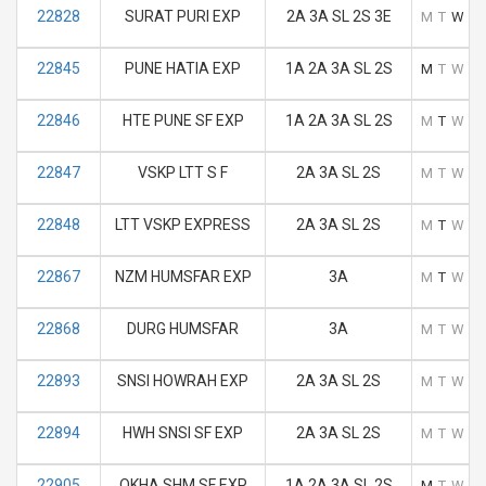
22828
SURAT PURI EXP
2A 3A SL 2S 3E
M
T
W
T
22845
PUNE HATIA EXP
1A 2A 3A SL 2S
M
T
W
T
22846
HTE PUNE SF EXP
1A 2A 3A SL 2S
M
T
W
T
22847
VSKP LTT S F
2A 3A SL 2S
M
T
W
T
22848
LTT VSKP EXPRESS
2A 3A SL 2S
M
T
W
T
22867
NZM HUMSFAR EXP
3A
M
T
W
T
22868
DURG HUMSFAR
3A
M
T
W
T
22893
SNSI HOWRAH EXP
2A 3A SL 2S
M
T
W
T
22894
HWH SNSI SF EXP
2A 3A SL 2S
M
T
W
T
22905
OKHA SHM SF EXP
1A 2A 3A SL 2S
M
T
W
T