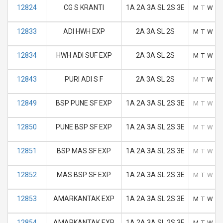
12824
CG S KRANTI
1A 2A 3A SL 2S 3E
M
T
W
T
12833
ADI HWH EXP
2A 3A SL 2S
M
T
W
T
12834
HWH ADI SUF EXP
2A 3A SL 2S
M
T
W
T
12843
PURI ADI S F
2A 3A SL 2S
M
T
W
T
12849
BSP PUNE SF EXP
1A 2A 3A SL 2S 3E
M
T
W
T
12850
PUNE BSP SF EXP
1A 2A 3A SL 2S 3E
M
T
W
T
12851
BSP MAS SF EXP
1A 2A 3A SL 2S 3E
M
T
W
T
12852
MAS BSP SF EXP
1A 2A 3A SL 2S 3E
M
T
W
T
12853
AMARKANTAK EXP
1A 2A 3A SL 2S 3E
M
T
W
T
12854
AMARKANTAK EXP
1A 2A 3A SL 2S 3E
M
T
W
T