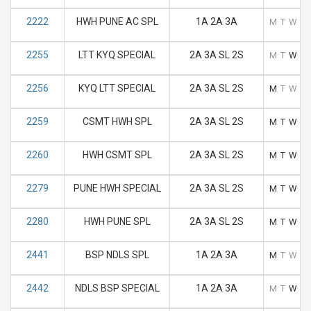
2222
HWH PUNE AC SPL
1A 2A 3A
M
T
W
T
2255
LTT KYQ SPECIAL
2A 3A SL 2S
M
T
W
T
2256
KYQ LTT SPECIAL
2A 3A SL 2S
M
T
W
T
2259
CSMT HWH SPL
2A 3A SL 2S
M
T
W
T
2260
HWH CSMT SPL
2A 3A SL 2S
M
T
W
T
2279
PUNE HWH SPECIAL
2A 3A SL 2S
M
T
W
T
2280
HWH PUNE SPL
2A 3A SL 2S
M
T
W
T
2441
BSP NDLS SPL
1A 2A 3A
M
T
W
T
2442
NDLS BSP SPECIAL
1A 2A 3A
M
T
W
T