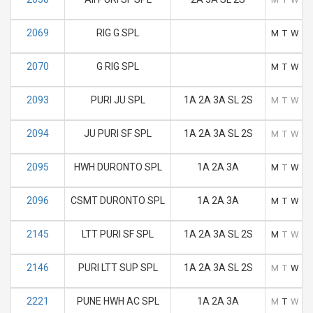
2069
RIG G SPL
M
T
W
T
2070
G RIG SPL
M
T
W
T
2093
PURI JU SPL
1A 2A 3A SL 2S
M
T
W
T
2094
JU PURI SF SPL
1A 2A 3A SL 2S
M
T
W
T
2095
HWH DURONTO SPL
1A 2A 3A
M
T
W
T
2096
CSMT DURONTO SPL
1A 2A 3A
M
T
W
T
2145
LTT PURI SF SPL
1A 2A 3A SL 2S
M
T
W
T
2146
PURI LTT SUP SPL
1A 2A 3A SL 2S
M
T
W
T
2221
PUNE HWH AC SPL
1A 2A 3A
M
T
W
T