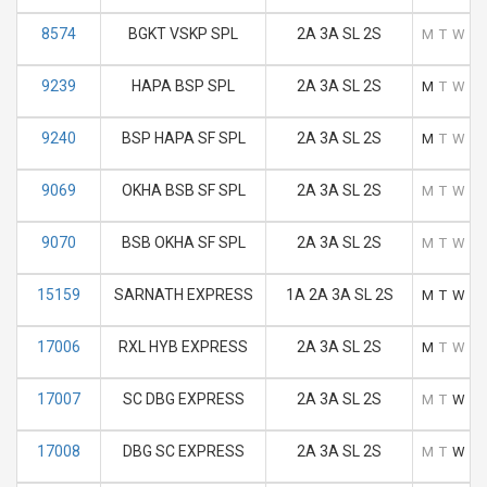
8574
BGKT VSKP SPL
2A 3A SL 2S
M
T
W
T
9239
HAPA BSP SPL
2A 3A SL 2S
M
T
W
T
9240
BSP HAPA SF SPL
2A 3A SL 2S
M
T
W
T
9069
OKHA BSB SF SPL
2A 3A SL 2S
M
T
W
T
9070
BSB OKHA SF SPL
2A 3A SL 2S
M
T
W
T
15159
SARNATH EXPRESS
1A 2A 3A SL 2S
M
T
W
T
17006
RXL HYB EXPRESS
2A 3A SL 2S
M
T
W
T
17007
SC DBG EXPRESS
2A 3A SL 2S
M
T
W
T
17008
DBG SC EXPRESS
2A 3A SL 2S
M
T
W
T