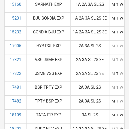
15160
SARNATH EXP
1A 2A 3A SL 2S
M
T
W
T
15231
BJU GONDIA EXP
1A 2A 3A SL 2S 3E
M
T
W
T
15232
GONDIA BJU EXP
1A 2A 3A SL 2S 3E
M
T
W
T
17005
HYB RXL EXP
2A 3A SL 2S
M
T
W
T
17321
VSG JSME EXP
2A 3A SL 2S 3E
M
T
W
T
17322
JSME VSG EXP
2A 3A SL 2S 3E
M
T
W
T
17481
BSP TPTY EXP
2A 3A SL 2S
M
T
W
T
17482
TPTY BSP EXP
2A 3A SL 2S
M
T
W
T
18109
TATA ITR EXP
3A SL 2S
M
T
W
T
18201
DURG NTV EXP
1A 2A 3A SL 2S 3E
M
T
W
T