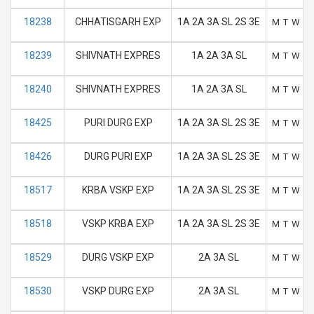
18238
CHHATISGARH EXP
1A 2A 3A SL 2S 3E
M
T
W
T
18239
SHIVNATH EXPRES
1A 2A 3A SL
M
T
W
T
18240
SHIVNATH EXPRES
1A 2A 3A SL
M
T
W
T
18425
PURI DURG EXP
1A 2A 3A SL 2S 3E
M
T
W
T
18426
DURG PURI EXP
1A 2A 3A SL 2S 3E
M
T
W
T
18517
KRBA VSKP EXP
1A 2A 3A SL 2S 3E
M
T
W
T
18518
VSKP KRBA EXP
1A 2A 3A SL 2S 3E
M
T
W
T
18529
DURG VSKP EXP
2A 3A SL
M
T
W
T
18530
VSKP DURG EXP
2A 3A SL
M
T
W
T