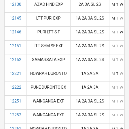
12130
AZAD HIND EXP
2A 3A SL 2S
M
T
W
T
12145
LTT PURI EXP
1A 2A 3A SL 2S
M
T
W
T
12146
PURI LTT S F
1A 2A 3A SL 2S
M
T
W
T
12151
LTT SHM SF EXP
1A 2A 3A SL 2S
M
T
W
T
12152
SAMARSATA EXP
1A 2A 3A SL 2S
M
T
W
T
12221
HOWRAH DURONTO
1A 2A 3A
M
T
W
T
12222
PUNE DURONTO EX
1A 2A 3A
M
T
W
T
12251
WAINGANGA EXP
1A 2A 3A SL 2S
M
T
W
T
12252
WAINGANGA EXP
1A 2A 3A SL 2S
M
T
W
T
12261
HOWRAH DURONTO
1A 2A 3A
M
T
W
T