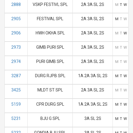
2888
VSKP FESTIVL SPL
2A 3A SL 2S
M
T
W
T
2905
FESTIVAL SPL
2A 3A SL 2S
M
T
W
T
2906
HWH OKHA SPL
2A 3A SL 2S
M
T
W
T
2973
GIMB PURI SPL
2A 3A SL 2S
M
T
W
T
2974
PURI GIMB SPL
2A 3A SL 2S
M
T
W
T
3287
DURG RJPB SPL
1A 2A 3A SL 2S
M
T
W
T
3425
MLDT ST SPL
2A 3A SL 2S
M
T
W
T
5159
CPR DURG SPL
1A 2A 3A SL 2S
M
T
W
T
5231
BJU G SPL
3A SL 2S
M
T
W
T
5232
GONDIA BJU SPL
3A SL 2S
M
T
W
T