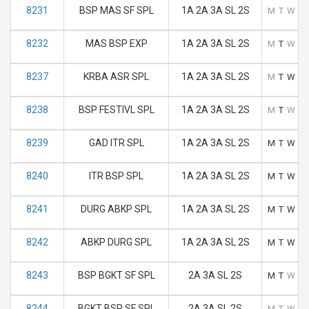
8231
BSP MAS SF SPL
1A 2A 3A SL 2S
M
T
W
T
8232
MAS BSP EXP
1A 2A 3A SL 2S
M
T
W
T
8237
KRBA ASR SPL
1A 2A 3A SL 2S
M
T
W
T
8238
BSP FESTIVL SPL
1A 2A 3A SL 2S
M
T
W
T
8239
GAD ITR SPL
1A 2A 3A SL 2S
M
T
W
T
8240
ITR BSP SPL
1A 2A 3A SL 2S
M
T
W
T
8241
DURG ABKP SPL
1A 2A 3A SL 2S
M
T
W
T
8242
ABKP DURG SPL
1A 2A 3A SL 2S
M
T
W
T
8243
BSP BGKT SF SPL
2A 3A SL 2S
M
T
W
T
8244
BGKT BSP SF SPL
2A 3A SL 2S
M
T
W
T