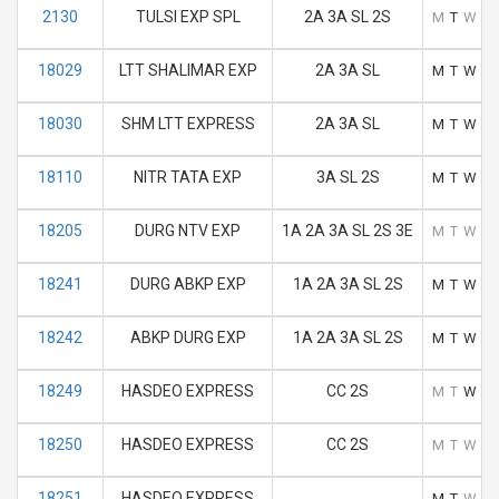
2130
TULSI EXP SPL
2A 3A SL 2S
M
T
W
T
18029
LTT SHALIMAR EXP
2A 3A SL
M
T
W
T
18030
SHM LTT EXPRESS
2A 3A SL
M
T
W
T
18110
NITR TATA EXP
3A SL 2S
M
T
W
T
18205
DURG NTV EXP
1A 2A 3A SL 2S 3E
M
T
W
T
18241
DURG ABKP EXP
1A 2A 3A SL 2S
M
T
W
T
18242
ABKP DURG EXP
1A 2A 3A SL 2S
M
T
W
T
18249
HASDEO EXPRESS
CC 2S
M
T
W
T
18250
HASDEO EXPRESS
CC 2S
M
T
W
T
18251
HASDEO EXPRESS
M
T
W
T