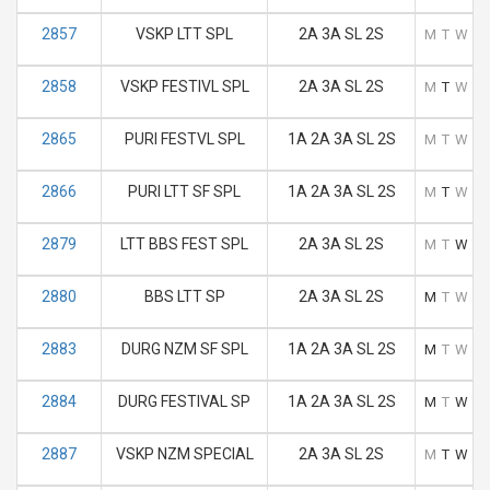
2857
VSKP LTT SPL
2A 3A SL 2S
M
T
W
T
2858
VSKP FESTIVL SPL
2A 3A SL 2S
M
T
W
T
2865
PURI FESTVL SPL
1A 2A 3A SL 2S
M
T
W
T
2866
PURI LTT SF SPL
1A 2A 3A SL 2S
M
T
W
T
2879
LTT BBS FEST SPL
2A 3A SL 2S
M
T
W
T
2880
BBS LTT SP
2A 3A SL 2S
M
T
W
T
2883
DURG NZM SF SPL
1A 2A 3A SL 2S
M
T
W
T
2884
DURG FESTIVAL SP
1A 2A 3A SL 2S
M
T
W
T
2887
VSKP NZM SPECIAL
2A 3A SL 2S
M
T
W
T