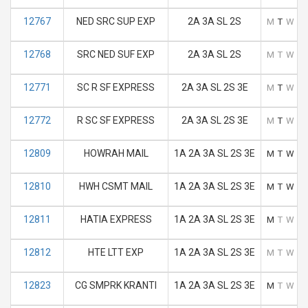
12767
NED SRC SUP EXP
2A 3A SL 2S
M
T
W
T
12768
SRC NED SUF EXP
2A 3A SL 2S
M
T
W
T
12771
SC R SF EXPRESS
2A 3A SL 2S 3E
M
T
W
T
12772
R SC SF EXPRESS
2A 3A SL 2S 3E
M
T
W
T
12809
HOWRAH MAIL
1A 2A 3A SL 2S 3E
M
T
W
T
12810
HWH CSMT MAIL
1A 2A 3A SL 2S 3E
M
T
W
T
12811
HATIA EXPRESS
1A 2A 3A SL 2S 3E
M
T
W
T
12812
HTE LTT EXP
1A 2A 3A SL 2S 3E
M
T
W
T
12823
CG SMPRK KRANTI
1A 2A 3A SL 2S 3E
M
T
W
T