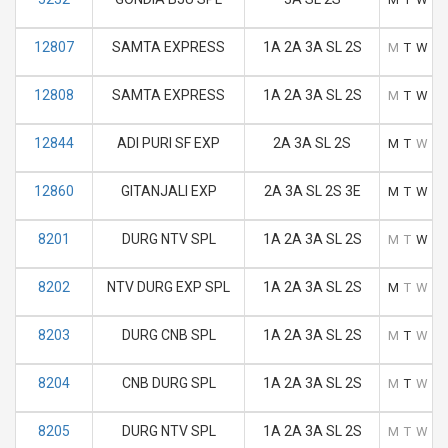
12807
SAMTA EXPRESS
1A 2A 3A SL 2S
M
T
W
T
12808
SAMTA EXPRESS
1A 2A 3A SL 2S
M
T
W
T
12844
ADI PURI SF EXP
2A 3A SL 2S
M
T
W
T
12860
GITANJALI EXP
2A 3A SL 2S 3E
M
T
W
T
8201
DURG NTV SPL
1A 2A 3A SL 2S
M
T
W
T
8202
NTV DURG EXP SPL
1A 2A 3A SL 2S
M
T
W
T
8203
DURG CNB SPL
1A 2A 3A SL 2S
M
T
W
T
8204
CNB DURG SPL
1A 2A 3A SL 2S
M
T
W
T
8205
DURG NTV SPL
1A 2A 3A SL 2S
M
T
W
T