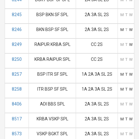
8245
BSP BKN SF SPL
2A 3A SL 2S
M
T
W
T
8246
BKN BSP SF SPL
2A 3A SL 2S
M
T
W
T
8249
RAIPUR KRBA SPL
CC 2S
M
T
W
T
8250
KRBA RAIPUR SPL
CC 2S
M
T
W
T
8257
BSP ITR SF SPL
1A 2A 3A SL 2S
M
T
W
T
8258
ITR BSP SF SPL
1A 2A 3A SL 2S
M
T
W
T
8406
ADI BBS SPL
2A 3A SL 2S
M
T
W
T
8517
KRBA VSKP SPL
2A 3A SL 2S
M
T
W
T
8573
VSKP BGKT SPL
2A 3A SL 2S
M
T
W
T