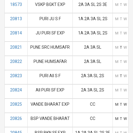
18573
VSKP BGKT EXP
2A 3A SL 2S 3E
M
T
W
T
20813
PURI JU S F
1A 2A 3A SL 2S
M
T
W
T
20814
JU PURI SF EXP
1A 2A 3A SL 2S
M
T
W
T
20821
PUNE SRC HUMSAFR
2A 3A SL
M
T
W
T
20822
PUNE HUMSAFAR
2A 3A SL
M
T
W
T
20823
PURI AII S F
2A 3A SL 2S
M
T
W
T
20824
AII PURI SF EXP
2A 3A SL 2S
M
T
W
T
20825
VANDE BHARAT EXP
CC
M
T
W
T
20826
BSP VANDE BHARAT
CC
M
T
W
T
20845
BSP BKN SF EXP
1A 2A 3A SL 2S 3E
M
T
W
T