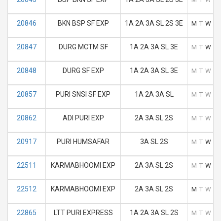
20846
BKN BSP SF EXP
1A 2A 3A SL 2S 3E
M
T
W
T
20847
DURG MCTM SF
1A 2A 3A SL 3E
M
T
W
T
20848
DURG SF EXP
1A 2A 3A SL 3E
M
T
W
T
20857
PURI SNSI SF EXP
1A 2A 3A SL
M
T
W
T
20862
ADI PURI EXP
2A 3A SL 2S
M
T
W
T
20917
PURI HUMSAFAR
3A SL 2S
M
T
W
T
22511
KARMABHOOMI EXP
2A 3A SL 2S
M
T
W
T
22512
KARMABHOOMI EXP
2A 3A SL 2S
M
T
W
T
22865
LTT PURI EXPRESS
1A 2A 3A SL 2S
M
T
W
T