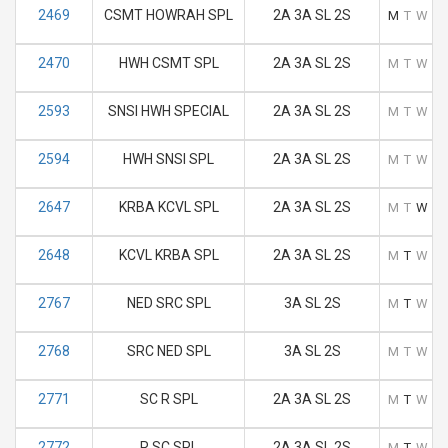
2469
CSMT HOWRAH SPL
2A 3A SL 2S
M
T
W
T
2470
HWH CSMT SPL
2A 3A SL 2S
M
T
W
T
2593
SNSI HWH SPECIAL
2A 3A SL 2S
M
T
W
T
2594
HWH SNSI SPL
2A 3A SL 2S
M
T
W
T
2647
KRBA KCVL SPL
2A 3A SL 2S
M
T
W
T
2648
KCVL KRBA SPL
2A 3A SL 2S
M
T
W
T
2767
NED SRC SPL
3A SL 2S
M
T
W
T
2768
SRC NED SPL
3A SL 2S
M
T
W
T
2771
SC R SPL
2A 3A SL 2S
M
T
W
T
2772
R SC SPL
2A 3A SL 2S
M
T
W
T