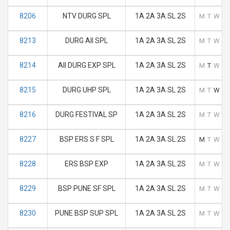
8206
NTV DURG SPL
1A 2A 3A SL 2S
M
T
W
T
8213
DURG AII SPL
1A 2A 3A SL 2S
M
T
W
T
8214
AII DURG EXP SPL
1A 2A 3A SL 2S
M
T
W
T
8215
DURG UHP SPL
1A 2A 3A SL 2S
M
T
W
T
8216
DURG FESTIVAL SP
1A 2A 3A SL 2S
M
T
W
T
8227
BSP ERS S F SPL
1A 2A 3A SL 2S
M
T
W
T
8228
ERS BSP EXP
1A 2A 3A SL 2S
M
T
W
T
8229
BSP PUNE SF SPL
1A 2A 3A SL 2S
M
T
W
T
8230
PUNE BSP SUP SPL
1A 2A 3A SL 2S
M
T
W
T