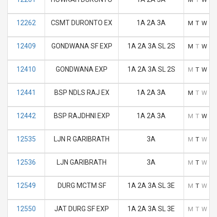
12262
CSMT DURONTO EX
1A 2A 3A
M
T
W
T
12409
GONDWANA SF EXP
1A 2A 3A SL 2S
M
T
W
T
12410
GONDWANA EXP
1A 2A 3A SL 2S
M
T
W
T
12441
BSP NDLS RAJ EX
1A 2A 3A
M
T
W
T
12442
BSP RAJDHNI EXP
1A 2A 3A
M
T
W
T
12535
LJN R GARIBRATH
3A
M
T
W
T
12536
LJN GARIBRATH
3A
M
T
W
T
12549
DURG MCTM SF
1A 2A 3A SL 3E
M
T
W
T
12550
JAT DURG SF EXP
1A 2A 3A SL 3E
M
T
W
T