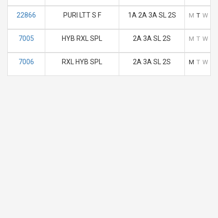
22866
PURI LTT S F
1A 2A 3A SL 2S
M
T
W
T
7005
HYB RXL SPL
2A 3A SL 2S
M
T
W
T
7006
RXL HYB SPL
2A 3A SL 2S
M
T
W
T