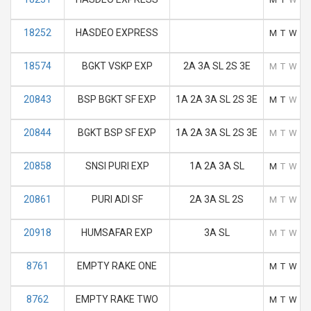
18252
HASDEO EXPRESS
M
T
W
T
18574
BGKT VSKP EXP
2A 3A SL 2S 3E
M
T
W
T
20843
BSP BGKT SF EXP
1A 2A 3A SL 2S 3E
M
T
W
T
20844
BGKT BSP SF EXP
1A 2A 3A SL 2S 3E
M
T
W
T
20858
SNSI PURI EXP
1A 2A 3A SL
M
T
W
T
20861
PURI ADI SF
2A 3A SL 2S
M
T
W
T
20918
HUMSAFAR EXP
3A SL
M
T
W
T
8761
EMPTY RAKE ONE
M
T
W
T
8762
EMPTY RAKE TWO
M
T
W
T