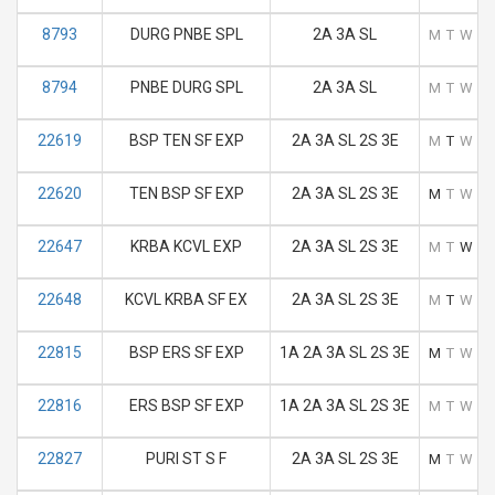
8793
DURG PNBE SPL
2A 3A SL
M
T
W
T
8794
PNBE DURG SPL
2A 3A SL
M
T
W
T
22619
BSP TEN SF EXP
2A 3A SL 2S 3E
M
T
W
T
22620
TEN BSP SF EXP
2A 3A SL 2S 3E
M
T
W
T
22647
KRBA KCVL EXP
2A 3A SL 2S 3E
M
T
W
T
22648
KCVL KRBA SF EX
2A 3A SL 2S 3E
M
T
W
T
22815
BSP ERS SF EXP
1A 2A 3A SL 2S 3E
M
T
W
T
22816
ERS BSP SF EXP
1A 2A 3A SL 2S 3E
M
T
W
T
22827
PURI ST S F
2A 3A SL 2S 3E
M
T
W
T