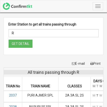
Toggl
navig
Enter Station to get all trains passing through
GET DETAIL
E-mail
Print
All trains passing through R
DAYS OF
TRAIN No
TRAIN NAME
CLASSES
M
T
W
T
2037
PURI AJMER SPL
2A 3A SL 2S
M
T
W
T
2038
AII PURI SF SPL
2A 3A SL 2S
M
T
W
T