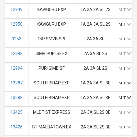
12949
KAVIGURU EXP
1A 2A 3A SL 2S
M
T
W
T
12950
KAVIGURU EXP
1A 2A 3A SL 2S
M
T
W
T
3253
DNR SMVB SPL
2A 3A SL
M
T
W
T
12993
GIMB PURI SF EX
2A 3A SL 2S
M
T
W
T
12994
PURI GIMB SF
2A 3A SL 2S
M
T
W
T
13287
SOUTH BIHAR EXP
1A 2A 3A SL 3E
M
T
W
T
13288
SOUTH BIHAR EXP
1A 2A 3A SL 3E
M
T
W
T
13425
MLDT ST EXPRESS
2A 3A SL 2S 3E
M
T
W
T
13426
ST MALDATOWN EX
2A 3A SL 2S 3E
M
T
W
T