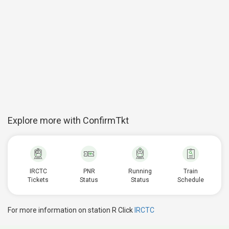
Explore more with ConfirmTkt
IRCTC
PNR
Running
Train
Tickets
Status
Status
Schedule
For more information on station R Click
IRCTC