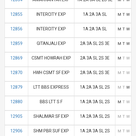
12855
INTERCITY EXP
1A 2A 3A SL
M
T
W
T
12856
INTERCITY EXP
1A 2A 3A SL
M
T
W
T
12859
GITANJALI EXP
2A 3A SL 2S 3E
M
T
W
T
12869
CSMT HOWRAH EXP
2A 3A SL 2S 3E
M
T
W
T
12870
HWH CSMT SF EXP
2A 3A SL 2S 3E
M
T
W
T
12879
LTT BBS EXPRESS
1A 2A 3A SL 2S
M
T
W
T
12880
BBS LTT S F
1A 2A 3A SL 2S
M
T
W
T
12905
SHALIMAR SF EXP
1A 2A 3A SL 2S
M
T
W
T
12906
SHM PBR SUF EXP
1A 2A 3A SL 2S
M
T
W
T