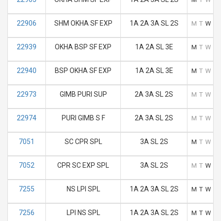
22906
SHM OKHA SF EXP
1A 2A 3A SL 2S
M
T
W
T
22939
OKHA BSP SF EXP
1A 2A SL 3E
M
T
W
T
22940
BSP OKHA SF EXP
1A 2A SL 3E
M
T
W
T
22973
GIMB PURI SUP
2A 3A SL 2S
M
T
W
T
22974
PURI GIMB S F
2A 3A SL 2S
M
T
W
T
7051
SC CPR SPL
3A SL 2S
M
T
W
T
7052
CPR SC EXP SPL
3A SL 2S
M
T
W
T
7255
NS LPI SPL
1A 2A 3A SL 2S
M
T
W
T
7256
LPI NS SPL
1A 2A 3A SL 2S
M
T
W
T