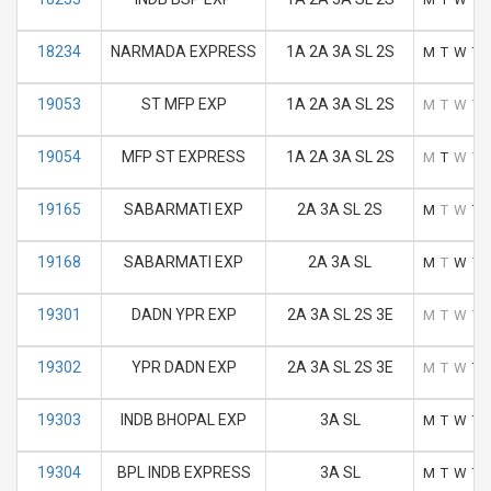
18234
NARMADA EXPRESS
1A 2A 3A SL 2S
M
T
W
T
19053
ST MFP EXP
1A 2A 3A SL 2S
M
T
W
T
19054
MFP ST EXPRESS
1A 2A 3A SL 2S
M
T
W
T
19165
SABARMATI EXP
2A 3A SL 2S
M
T
W
T
19168
SABARMATI EXP
2A 3A SL
M
T
W
T
19301
DADN YPR EXP
2A 3A SL 2S 3E
M
T
W
T
19302
YPR DADN EXP
2A 3A SL 2S 3E
M
T
W
T
19303
INDB BHOPAL EXP
3A SL
M
T
W
T
19304
BPL INDB EXPRESS
3A SL
M
T
W
T