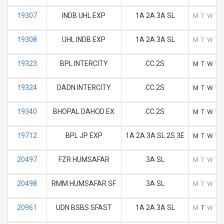
19307
INDB UHL EXP
1A 2A 3A SL
M
T
W
T
19308
UHL INDB EXP
1A 2A 3A SL
M
T
W
T
19323
BPL INTERCITY
CC 2S
M
T
W
T
19324
DADN INTERCITY
CC 2S
M
T
W
T
19340
BHOPAL DAHOD EX
CC 2S
M
T
W
T
19712
BPL JP EXP
1A 2A 3A SL 2S 3E
M
T
W
T
20497
FZR HUMSAFAR
3A SL
M
T
W
T
20498
RMM HUMSAFAR SF
3A SL
M
T
W
T
20961
UDN BSBS SFAST
1A 2A 3A SL
M
T
W
T