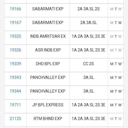
19166
SABARMATI EXP
2A 3A SL 2S
M
T
W
T
19167
SABARMATI EXP
2A 3A SL
M
T
W
T
19325
INDB AMRITSAR EX
1A 2A 3A SL 2S 3E
M
T
W
T
19326
ASR INDB EXP
1A 2A 3A SL 2S 3E
M
T
W
T
19339
DHD BPL EXP
CC 2S
M
T
W
T
19343
PANCHVALLEY EXP
3A SL
M
T
W
T
19344
PANCHVALLEY EXP
3A SL
M
T
W
T
19711
JP BPL EXPRESS
1A 2A 3A SL 2S 3E
M
T
W
T
21125
RTM BHIND EXP
1A 2A 3A SL 2S 3E
M
T
W
T