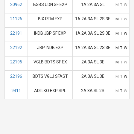
20962
BSBS UDN SF EXP
1A 2A 3A SL
M
T
W
T
21126
BIX RTM EXP
1A 2A 3A SL 2S 3E
M
T
W
T
22191
INDB JBP SF EXP
1A 2A 3A SL 2S 3E
M
T
W
T
22192
JBP INDB EXP
1A 2A 3A SL 2S 3E
M
T
W
T
22195
VGLB BDTS SF EX
2A 3A SL 3E
M
T
W
T
22196
BDTS VGLJ SFAST
2A 3A SL 3E
M
T
W
T
9411
ADI LKO EXP SPL
2A 3A SL 2S
M
T
W
T