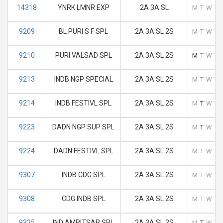
14318
YNRK LMNR EXP
2A 3A SL
M
T
W
T
9209
BL PURI S F SPL
2A 3A SL 2S
M
T
W
T
9210
PURI VALSAD SPL
2A 3A SL 2S
M
T
W
T
9213
INDB NGP SPECIAL
2A 3A SL 2S
M
T
W
T
9214
INDB FESTIVL SPL
2A 3A SL 2S
M
T
W
T
9223
DADN NGP SUP SPL
2A 3A SL 2S
M
T
W
T
9224
DADN FESTIVL SPL
2A 3A SL 2S
M
T
W
T
9307
INDB CDG SPL
2A 3A SL 2S
M
T
W
T
9308
CDG INDB SPL
2A 3A SL 2S
M
T
W
T
9325
IND AMRITSAR SPL
2A 3A SL 2S
M
T
W
T