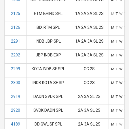
2125
RTM BHIND SPL
1A 2A 3A SL 2S
M
T
W
T
2126
BIX RTM SPL
1A 2A 3A SL 2S
M
T
W
T
2291
INDB JBP SPL
1A 2A 3A SL 2S
M
T
W
T
2292
JBP INDB EXP
1A 2A 3A SL 2S
M
T
W
T
2299
KOTA INDB SF SPL
CC 2S
M
T
W
T
2300
INDB KOTA SF SP
CC 2S
M
T
W
T
2919
DADN SVDK SPL
2A 3A SL 2S
M
T
W
T
2920
SVDK DADN SPL
2A 3A SL 2S
M
T
W
T
4189
DD GWL SF SPL
2A 3A SL 2S
M
T
W
T