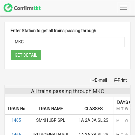
Toggl
navig
Enter Station to get all trains passing through
GET DETAIL
E-mail
Print
All trains passing through MKC
DAYS OF
TRAIN No
TRAIN NAME
CLASSES
M
T
W
T
1465
SMNH JBP SPL
1A 2A 3A SL 2S
M
T
W
T
1466
JBP SOMNATH SPL
1A 2A 3A SL 2S
M
T
W
T