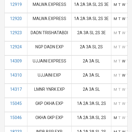
12919
MALWA EXPRESS
1A 2A 3A SL 2S 3E
M
T
W
T
12920
MALWA EXPRESS
1A 2A 3A SL 2S 3E
M
T
W
T
12923
DADN TRISHATABDI
2A 3A SL 2S 3E
M
T
W
T
12924
NGP DADN EXP
2A 3A SL 2S
M
T
W
T
14309
UJJAINI EXPRESS
2A 3A SL
M
T
W
T
14310
UJJAINI EXP
2A 3A SL
M
T
W
T
14317
LMNR YNRK EXP
2A 3A SL
M
T
W
T
15045
GKP OKHA EXP
1A 2A 3A SL 2S
M
T
W
T
15046
OKHA GKP EXP
1A 2A 3A SL 2S
M
T
W
T
18233
INDB BSP EXP
1A 2A 3A SL 2S
M
T
W
T