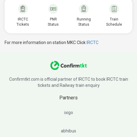
IRCTC
PNR
Running
Train
Tickets
Status
Status
Schedule
For more information on station MKC Click
IRCTC
Confirmtkt.com is official partner of IRCTC to book IRCTC train
tickets and Railway train enquiry
Partners
ixigo
abhibus