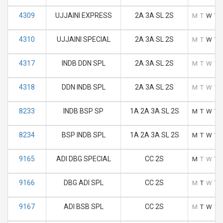
4309
UJJAINI EXPRESS
2A 3A SL 2S
M
T
W
T
4310
UJJAINI SPECIAL
2A 3A SL 2S
M
T
W
T
4317
INDB DDN SPL
2A 3A SL 2S
M
T
W
T
4318
DDN INDB SPL
2A 3A SL 2S
M
T
W
T
8233
INDB BSP SP
1A 2A 3A SL 2S
M
T
W
T
8234
BSP INDB SPL
1A 2A 3A SL 2S
M
T
W
T
9165
ADI DBG SPECIAL
CC 2S
M
T
W
T
9166
DBG ADI SPL
CC 2S
M
T
W
T
9167
ADI BSB SPL
CC 2S
M
T
W
T