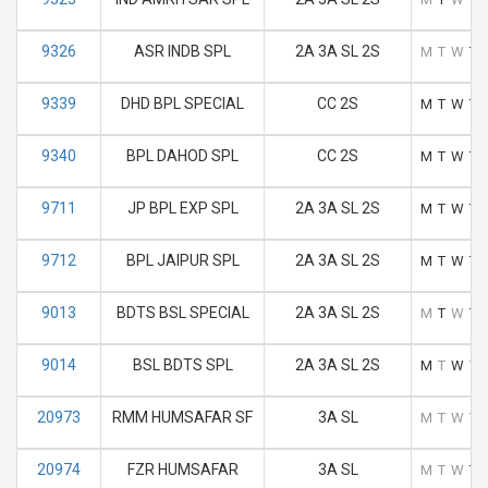
9326
ASR INDB SPL
2A 3A SL 2S
M
T
W
T
9339
DHD BPL SPECIAL
CC 2S
M
T
W
T
9340
BPL DAHOD SPL
CC 2S
M
T
W
T
9711
JP BPL EXP SPL
2A 3A SL 2S
M
T
W
T
9712
BPL JAIPUR SPL
2A 3A SL 2S
M
T
W
T
9013
BDTS BSL SPECIAL
2A 3A SL 2S
M
T
W
T
9014
BSL BDTS SPL
2A 3A SL 2S
M
T
W
T
20973
RMM HUMSAFAR SF
3A SL
M
T
W
T
20974
FZR HUMSAFAR
3A SL
M
T
W
T