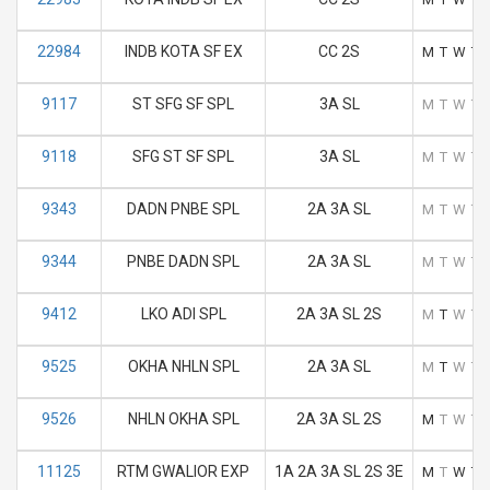
22984
INDB KOTA SF EX
CC 2S
M
T
W
T
9117
ST SFG SF SPL
3A SL
M
T
W
T
9118
SFG ST SF SPL
3A SL
M
T
W
T
9343
DADN PNBE SPL
2A 3A SL
M
T
W
T
9344
PNBE DADN SPL
2A 3A SL
M
T
W
T
9412
LKO ADI SPL
2A 3A SL 2S
M
T
W
T
9525
OKHA NHLN SPL
2A 3A SL
M
T
W
T
9526
NHLN OKHA SPL
2A 3A SL 2S
M
T
W
T
11125
RTM GWALIOR EXP
1A 2A 3A SL 2S 3E
M
T
W
T