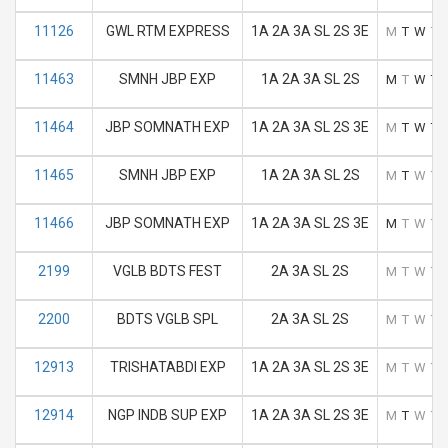
11126
GWL RTM EXPRESS
1A 2A 3A SL 2S 3E
M
T
W
T
11463
SMNH JBP EXP
1A 2A 3A SL 2S
M
T
W
T
11464
JBP SOMNATH EXP
1A 2A 3A SL 2S 3E
M
T
W
T
11465
SMNH JBP EXP
1A 2A 3A SL 2S
M
T
W
T
11466
JBP SOMNATH EXP
1A 2A 3A SL 2S 3E
M
T
W
T
2199
VGLB BDTS FEST
2A 3A SL 2S
M
T
W
T
2200
BDTS VGLB SPL
2A 3A SL 2S
M
T
W
T
12913
TRISHATABDI EXP
1A 2A 3A SL 2S 3E
M
T
W
T
12914
NGP INDB SUP EXP
1A 2A 3A SL 2S 3E
M
T
W
T