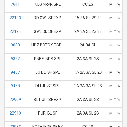
7641
KCG NRKR SPL
CC 2S
M
T
W
T
22193
DD GWL SF EXP
2A 3A SL 2S 3E
M
T
W
T
22194
GWL DD SF EXP
2A 3A SL 2S 3E
M
T
W
T
9068
UDZ BDTS SF SPL
2A 3A SL
M
T
W
T
9322
PNBE INDB SPL
2A 3A SL 2S
M
T
W
T
9457
JU DLI SF SPL
1A 2A 3A SL 2S
M
T
W
T
9458
DLI JU SF SPL
1A 2A 3A SL 2S
M
T
W
T
22909
BL PURI SF EXP
2A 3A SL 2S
M
T
W
T
22910
PURI BL SF
2A 3A SL 2S
M
T
W
T
22983
KOTA INDB SF EX
CC 2S
M
T
W
T