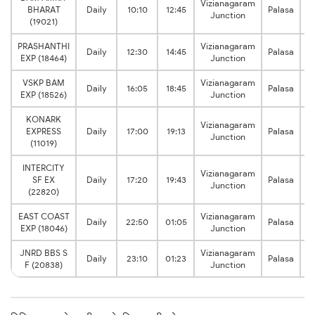
Vizianagaram
2
BHARAT
Daily
10:10
12:45
Palasa
Junction
h
(19021)
PRASHANTHI
Vizianagaram
2
Daily
12:30
14:45
Palasa
EXP (18464)
Junction
h
VSKP BAM
Vizianagaram
2
Daily
16:05
18:45
Palasa
EXP (18526)
Junction
h
KONARK
Vizianagaram
2
EXPRESS
Daily
17:00
19:13
Palasa
Junction
h
(11019)
INTERCITY
Vizianagaram
2
SF EX
Daily
17:20
19:43
Palasa
Junction
h
(22820)
EAST COAST
Vizianagaram
2
Daily
22:50
01:05
Palasa
EXP (18046)
Junction
h
JNRD BBS S
Vizianagaram
2
Daily
23:10
01:23
Palasa
F (20838)
Junction
h