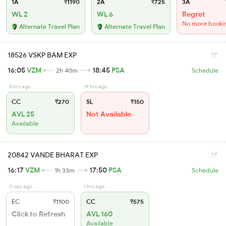
1A
₹1190
2A
₹725
3A
WL 2
WL 6
Regret
No more booki
Alternate Travel Plan
Alternate Travel Plan
18526 VSKP BAM EXP
16:05
VZM
18:45
PSA
2h 40m
Schedule
8 hrs ago
19 hrs ago
CC
₹270
SL
₹150
AVL 25
Not Available
Available
20842 VANDE BHARAT EXP
16:17
VZM
17:50
PSA
1h 33m
Schedule
0 sec ago
1 hrs ago
EC
₹1100
CC
₹575
Click to Refresh
AVL 160
Available