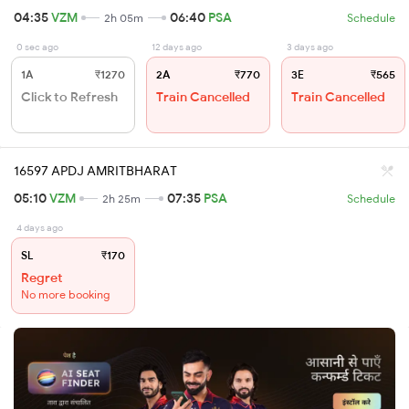
04:35
VZM
06:40
PSA
2h 05m
Schedule
0 sec ago
12 days ago
3 days ago
1A
₹1270
2A
₹770
3E
₹565
Click to Refresh
Train Cancelled
Train Cancelled
16597 APDJ AMRITBHARAT
05:10
VZM
07:35
PSA
2h 25m
Schedule
4 days ago
SL
₹170
Regret
No more booking