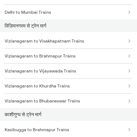
Delhi to Mumbai Trains
विज़ियनगरम से ट्रेन मार्ग
Mumbai to Pune Trains
Vizianagaram to Visakhapatnam Trains
Delhi to Jammu Trains
Vizianagaram to Brahmapur Trains
Mumbai to Delhi Trains
Vizianagaram to Vijayawada Trains
Mumbai to Goa Trains
Vizianagaram to Khurdha Trains
Chennai to Coimbatore Trains
Vizianagaram to Bhubaneswar Trains
काशीगुग्घ से ट्रेन मार्ग
Vizianagaram to Rajahmundry Trains
Kasibugga to Brahmapur Trains
Vizianagaram to Srikakulam Trains