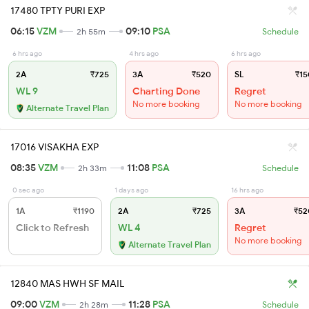
17480 TPTY PURI EXP
06:15
VZM
09:10
PSA
2h 55m
Schedule
6 hrs ago
4 hrs ago
6 hrs ago
2A
₹725
3A
₹520
SL
₹15
WL 9
Charting Done
Regret
No more booking
No more booking
Alternate Travel Plan
17016 VISAKHA EXP
08:35
VZM
11:08
PSA
2h 33m
Schedule
0 sec ago
1 days ago
16 hrs ago
1A
₹1190
2A
₹725
3A
₹52
Click to Refresh
WL 4
Regret
No more booking
Alternate Travel Plan
12840 MAS HWH SF MAIL
09:00
VZM
11:28
PSA
2h 28m
Schedule