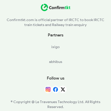
HCM - Harishchandrapuram Ph
18464 Seat Availability
TIU - Tilaru
18526 Seat Availability
Confirmtkt.com is official partner of IRCTC to book IRCTC
train tickets and Railway train enquiry
ULM - Urlam
20842 Seat Availability
Partners
CHE - Srikakulam Road
20816 Seat Availability
ixigo
DUSI - Dusi
11019 Seat Availability
abhibus
PDU - Ponduru
22820 Seat Availability
SGDM - Sigadam
22884 Seat Availability
Follow us
BTVA - Batuva Ph
22641 Seat Availability
CPP - Chipurupalli
18046 Seat Availability
© Copyright @ Le Travenues Technology Ltd. All Rights
Reserved.