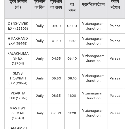
ट्रेन का नाम
प्रस्थान
प्रस्थान
गंतव्य
का
प्रारंभिक स्टेशन
(नं.)
का दिन
का समय
स्टेशन
क
समय
स
DBRG VIVEK
Vizianagaram
2
Daily
01:00
03:00
Palasa
EXP (22503)
Junction
h
HIRAKHAND
Vizianagaram
2
Daily
01:30
03:43
Palasa
EXP (18448)
Junction
h
FALAKNUMA
Vizianagaram
2
SF EX
Daily
04:35
06:40
Palasa
Junction
h
(12704)
SMVB
Vizianagaram
2
HOWRAH
Daily
05:50
08:10
Palasa
Junction
h
EXP (12864)
VISAKHA
Vizianagaram
2
Daily
08:35
11:08
Palasa
EXP (17016)
Junction
h
MAS HWH
Vizianagaram
2
SF MAIL
Daily
09:00
11:28
Palasa
Junction
h
(12840)
BAM AMRIT