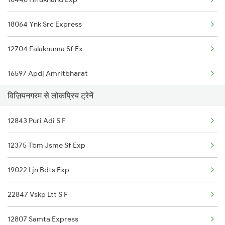
Kasibugga to Annavaram Trains
18064 Ynk Src Express
Kasibugga to Tuni Trains
12704 Falaknuma Sf Ex
Kasibugga to Vadodara Trains
16597 Apdj Amritbharat
Kasibugga to Chengannur Trains
विज़ियनगरम से लोकप्रिय ट्रेनें
15645 Chz Scl Exp
Kasibugga to Jolarpettai Trains
12843 Puri Adi S F
12864 Smvb Howrah Exp
12375 Tbm Jsme Sf Exp
17480 Tpty Puri Exp
19022 Ljn Bdts Exp
17016 Visakha Exp
22847 Vskp Ltt S F
12840 Mas Hwh Sf Mail
12807 Samta Express
19021 Bam Amrit Bharat