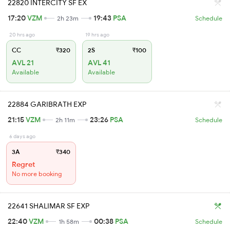
22820 INTERCITY SF EX
17:20
VZM
19:43
PSA
2h 23m
Schedule
20 hrs ago
19 hrs ago
CC
₹320
2S
₹100
AVL 21
AVL 41
Available
Available
22884 GARIBRATH EXP
21:15
VZM
23:26
PSA
2h 11m
Schedule
6 days ago
3A
₹340
Regret
No more booking
22641 SHALIMAR SF EXP
22:40
VZM
00:38
PSA
1h 58m
Schedule