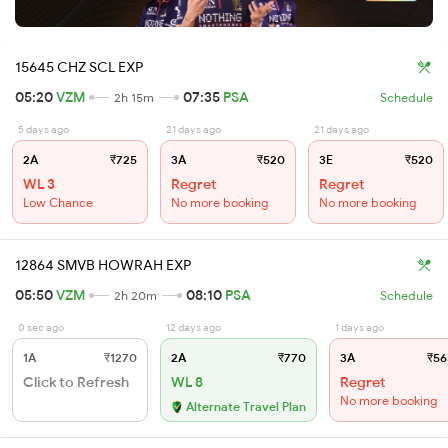
15645 CHZ SCL EXP
05:20
VZM
07:35
PSA
2h 15m
Schedule
5 days ago
21 days ago
21 days ago
2A
₹725
3A
₹520
3E
₹520
WL 3
Regret
Regret
Low Chance
No more booking
No more booking
12864 SMVB HOWRAH EXP
05:50
VZM
08:10
PSA
2h 20m
Schedule
0 sec ago
12 days ago
1 days ago
1A
₹1270
2A
₹770
3A
₹56
Click to Refresh
WL 8
Regret
No more booking
Alternate Travel Plan