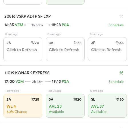
20816 VSKP ADTP SF EXP
16:35
VZM
18:28
PSA
1h 53m
Schedule
0 sec ago
0 sec ago
0 sec ago
2A
₹770
3A
₹565
3E
₹565
Click to Refresh
Click to Refresh
Click to Refresh
11019 KONARK EXPRESS
17:00
VZM
19:13
PSA
2h 13m
Schedule
1 days ago
1 days ago
13 hrs ago
2A
₹725
3A
₹520
SL
₹150
WL 4
AVL 23
AVL 37
50% Chance
Available
Available