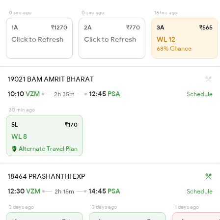
0 sec ago
0 sec ago
16 hrs ago
1A
₹1270
2A
₹770
3A
₹565
Click to Refresh
Click to Refresh
WL 12
68% Chance
19021 BAM AMRIT BHARAT
10:10
VZM
12:45
PSA
2h 35m
Schedule
30 min ago
SL
₹170
WL 8
Alternate Travel Plan
18464 PRASHANTHI EXP
12:30
VZM
14:45
PSA
2h 15m
Schedule
3 days ago
3 days ago
1 days ago