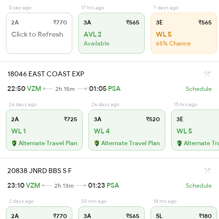
0 sec ago
17 hrs ago
7 days ago
2A
₹770
3A
₹565
3E
₹565
Click to Refresh
AVL 2
WL 5
Available
65% Chance
18046 EAST COAST EXP
22:50
VZM
01:05
PSA
2h 15m
Schedule
26 days ago
26 days ago
15 hrs ago
2A
₹725
3A
₹520
3E
WL 1
WL 4
WL 5
Alternate Travel Plan
Alternate Travel Plan
Alternate Tr
20838 JNRD BBS S F
23:10
VZM
01:23
PSA
2h 13m
Schedule
2 days ago
33 min ago
18 hrs ago
2A
₹770
3A
₹565
SL
₹180