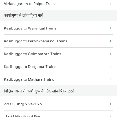
Vizianagaram to Raipur Trains
Kasibugga to Ichchapuram Trains
काशीगुग्घ से लोकप्रिय मार्ग
Vizianagaram to Raichur Trains
Kasibugga to Kolkata Trains
Kasibugga to Warangal Trains
Vizianagaram to Rayagada Trains
Kasibugga to Kharagpur Trains
Kasibugga to Paralakhemundi Trains
Vizianagaram to Rajnandgaon Trains
Kasibugga to Coimbatore Trains
Vizianagaram to Rajkot Trains
Kasibugga to Durgapur Trains
Vizianagaram to Rajahmundry Trains
Kasibugga to Mathura Trains
Vizianagaram to Ramanathapuram Trains
विज़ियनगरम से काशीगुग्घ के लिए लोकप्रिय ट्रेनें
Kasibugga to Sedam Trains
Vizianagaram to Rameswaram Trains
22503 Dbrg Vivek Exp
Kasibugga to Aluva Trains
Vizianagaram to Rangia Trains
18448 Hirakhand Exp