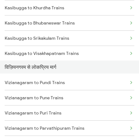
Kasibugga to Khurdha Trains
Vizianagaram to Balugaon Trains
Kasibugga to Bhubaneswar Trains
Vizianagaram to Samarlakota Trains
Kasibugga to Srikakulam Trains
Vizianagaram to Chatrapur Trains
Kasibugga to Visakhapatnam Trains
Vizianagaram to Cuttack Trains
विज़ियनगरम से लोकप्रिय मार्ग
Kasibugga to Vijayawada Trains
Vizianagaram to Rupsa Trains
Vizianagaram to Pundi Trains
Kasibugga to Rajahmundry Trains
Vizianagaram to Pune Trains
Kasibugga to Balugaon Trains
Vizianagaram to Puri Trains
Kasibugga to Samarlakota Trains
Vizianagaram to Parvathipuram Trains
Kasibugga to Sompeta Trains