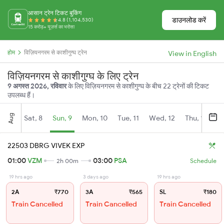
आसान ट्रेन टिकट बुकिंग
डाउनलोड करें
4.8 (1,104,530)
15 करोड़+ यूज़र्स का भरोसा
होम
विज़ियनगरम से काशीगुग्घ ट्रेन
View in English
विज़ियनगरम से काशीगुग्घ के लिए ट्रेन
9 अगस्त 2026, रविवार
के लिए विज़ियनगरम से काशीगुग्घ के बीच 22 ट्रेनों की टिकट
उपलब्ध हैं।
Aug
Sat, 8
Sun, 9
Mon, 10
Tue, 11
Wed, 12
Thu, 13
Fr
22503 DBRG VIVEK EXP
01:00
VZM
03:00
PSA
2h 00m
Schedule
19 hrs ago
3 days ago
19 hrs ago
2A
₹770
3A
₹565
SL
₹180
Train Cancelled
Train Cancelled
Train Cancelled