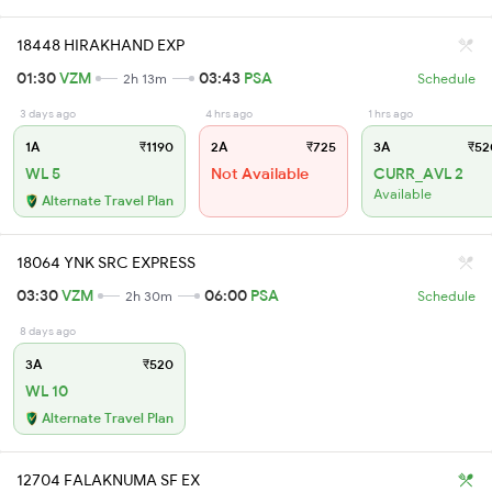
18448 HIRAKHAND EXP
01:30
VZM
03:43
PSA
2h 13m
Schedule
3 days ago
4 hrs ago
1 hrs ago
1A
₹1190
2A
₹725
3A
₹52
WL 5
Not Available
CURR_AVL 2
Available
Alternate Travel Plan
18064 YNK SRC EXPRESS
03:30
VZM
06:00
PSA
2h 30m
Schedule
8 days ago
3A
₹520
WL 10
Alternate Travel Plan
12704 FALAKNUMA SF EX