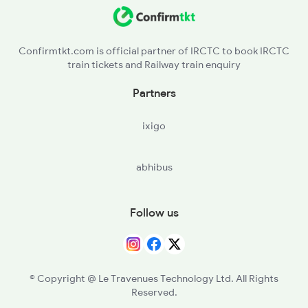
12340 Seat Availability
12322 Seat Availability
Confirmtkt.com is official partner of IRCTC to book IRCTC
train tickets and Railway train enquiry
13152 Seat Availability
Partners
12988 Seat Availability
ixigo
22388 Seat Availability
abhibus
12020 Seat Availability
11447 Seat Availability
Follow us
13030 Seat Availability
13022 Seat Availability
© Copyright @ Le Travenues Technology Ltd. All Rights
Reserved.