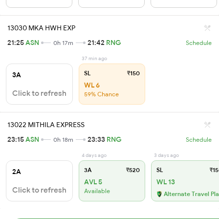
13030 MKA HWH EXP
21:25
ASN
21:42
RNG
0h 17m
Schedule
37 min ago
SL
₹150
3A
WL 6
Click to refresh
59% Chance
13022 MITHILA EXPRESS
23:15
ASN
23:33
RNG
0h 18m
Schedule
4 days ago
3 days ago
3A
₹520
SL
₹15
2A
AVL 5
WL 13
Click to refresh
Available
Alternate Travel Pl