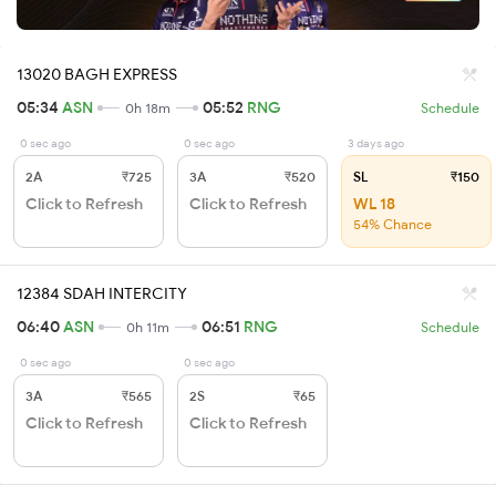
13020 BAGH EXPRESS
05:34
ASN
05:52
RNG
0h 18m
Schedule
0 sec ago
0 sec ago
3 days ago
2A
₹725
3A
₹520
SL
₹150
Click to Refresh
Click to Refresh
WL 18
54% Chance
12384 SDAH INTERCITY
06:40
ASN
06:51
RNG
0h 11m
Schedule
0 sec ago
0 sec ago
3A
₹565
2S
₹65
Click to Refresh
Click to Refresh