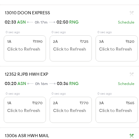
13010 DOON EXPRESS
02:33
ASN
02:50
RNG
0h 17m
Schedule
0 sec ago
0 sec ago
0 sec ago
1A
₹1190
2A
₹725
3A
₹520
Click to Refresh
Click to Refresh
Click to Refresh
12352 RJPB HWH EXP
03:20
ASN
03:36
RNG
0h 16m
Schedule
0 sec ago
0 sec ago
0 sec ago
1A
₹1270
2A
₹770
3A
₹565
Click to Refresh
Click to Refresh
Click to Refresh
13006 ASR HWH MAIL