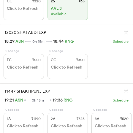
CC
₹320
2S
₹65
Click to Refresh
AVL 3
Available
12020 SHATABDI EXP
18:29
ASN
18:44
RNG
0h 15m
Schedule
0 sec ago
0 sec ago
EC
₹550
CC
₹350
Click to Refresh
Click to Refresh
11447 SHAKTIPUNJ EXP
19:21
ASN
19:36
RNG
0h 15m
Schedule
0 sec ago
0 sec ago
0 sec ago
1A
₹1190
2A
₹725
3A
₹520
Click to Refresh
Click to Refresh
Click to Refresh