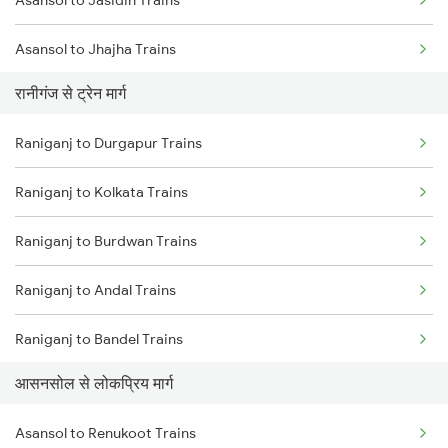
Asansol to Jasidih Trains
Chennai to Coimbatore Trains
Asansol to Jhajha Trains
रानीगंज से ट्रेन मार्ग
Asansol to Chittaranjan Trains
Raniganj to Durgapur Trains
Asansol to Kiul Trains
Raniganj to Kolkata Trains
Asansol to Mughal Sarai Trains
Raniganj to Burdwan Trains
Asansol to Dhanbad Trains
Raniganj to Andal Trains
Asansol to Jamui Trains
Raniganj to Bandel Trains
आसनसोल से लोकप्रिय मार्ग
Raniganj to Jasidih Trains
Asansol to Renukoot Trains
Raniganj to Dhanbad Trains