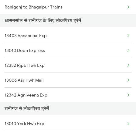
Raniganj to Bhagalpur Trains
Asansol to Sahibganj Trains
आसनसोल से रानीगंज के लिए लोकप्रिय ट्रेनें
Raniganj to Baro Trains
Asansol to Sambalpur Trains
13403 Vananchal Exp
Raniganj to Bakhtiyarpur Trains
13010 Doon Express
Raniganj to Burdwan Trains
12352 Rjpb Hwh Exp
Raniganj to Buxar Trains
13006 Asr Hwh Mail
Raniganj to Obra Trains
12342 Agniveena Exp
Raniganj to Ludhiana Trains
रानीगंज से लोकप्रिय ट्रेनें
13020 Bagh Express
Raniganj to Mughal Sarai Trains
13010 Ynrk Hwh Exp
12384 Sdah Intercity
Raniganj to Durgapur Trains