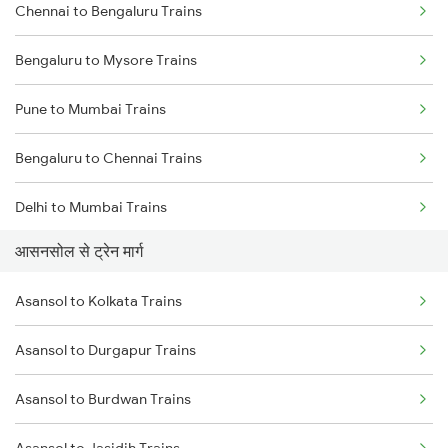
Chennai to Bengaluru Trains
Bengaluru to Mysore Trains
Pune to Mumbai Trains
Bengaluru to Chennai Trains
Delhi to Mumbai Trains
आसनसोल से ट्रेन मार्ग
Mumbai to Pune Trains
Asansol to Kolkata Trains
Delhi to Jammu Trains
Asansol to Durgapur Trains
Mumbai to Delhi Trains
Asansol to Burdwan Trains
Mumbai to Goa Trains