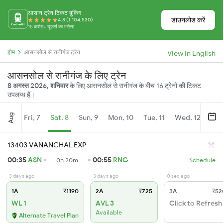
आसान ट्रेन टिकट बुकिंग
डाउनलोड करें
4.8 (1,104,530)
15 करोड़+ यूज़र्स का भरोसा
होम
आसनसोल से रानीगंज ट्रेन
View in English
आसनसोल से रानीगंज के लिए ट्रेन
8 अगस्त 2026, शनिवार
के लिए आसनसोल से रानीगंज के बीच 16 ट्रेनों की टिकट
उपलब्ध हैं।
Aug
Fri, 7
Sat, 8
Sun, 9
Mon, 10
Tue, 11
Wed, 12
Thu
13403 VANANCHAL EXP
00:35
ASN
00:55
RNG
0h 20m
Schedule
3 days ago
3 days ago
0 sec ago
1A
₹1190
2A
₹725
3A
₹52
WL 1
AVL 3
Click to Refresh
Available
Alternate Travel Plan