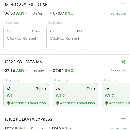
12340 COALFIELD EXP
06:53
ASN
07:09
RNG
0h 16m
Schedule
0 sec ago
0 sec ago
CC
₹320
2S
₹65
Click to Refresh
Click to Refresh
12322 KOLKATA MAIL
07:36
ASN
07:54
RNG
0h 18m
Schedule
3 days ago
3 days ago
3 days ago
1A
₹1270
2A
₹770
3A
WL 1
WL 2
WL 7
Alternate Travel Plan
Alternate Travel Plan
Alternate Tr
13152 KOLKATA EXPRESS
11:29
ASN
11:46
RNG
0h 17m
Schedule