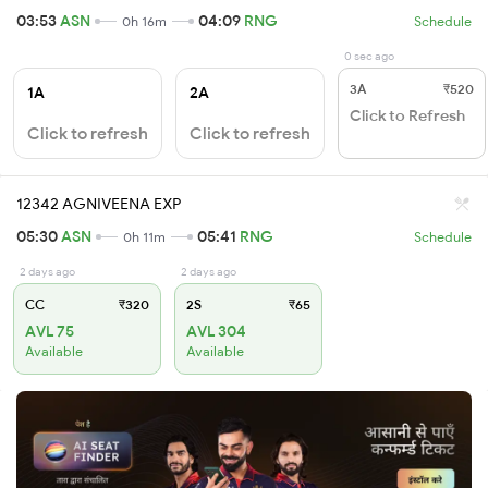
03:53
ASN
04:09
RNG
0h 16m
Schedule
0 sec ago
3A
₹520
1A
2A
Click to Refresh
Click to refresh
Click to refresh
12342 AGNIVEENA EXP
05:30
ASN
05:41
RNG
0h 11m
Schedule
2 days ago
2 days ago
CC
₹320
2S
₹65
AVL 75
AVL 304
Available
Available