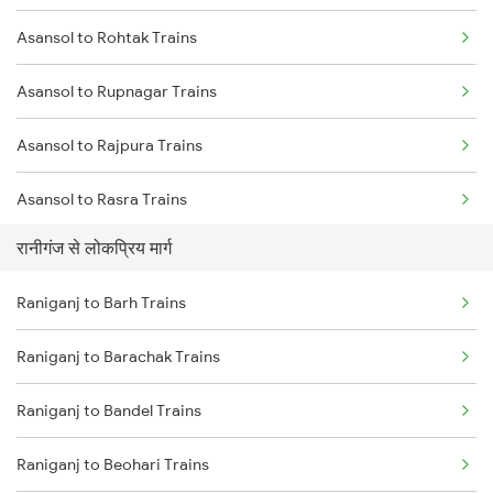
Asansol to Rohtak Trains
Raniganj to Kiul Trains
Asansol to Rupnagar Trains
Raniganj to Jamui Trains
Asansol to Rajpura Trains
Raniganj to Mughal Sarai Trains
Asansol to Rasra Trains
Raniganj to Brahiya Trains
रानीगंज से लोकप्रिय मार्ग
Asansol to Ratlam Trains
Raniganj to Lakhisarai Trains
Raniganj to Barh Trains
Asansol to Raxaul Trains
Raniganj to Mokameh Trains
Raniganj to Barachak Trains
Asansol to Salem Trains
Raniganj to Bandel Trains
Asansol to Sandila Trains
Raniganj to Beohari Trains
Asansol to Bengaluru Trains