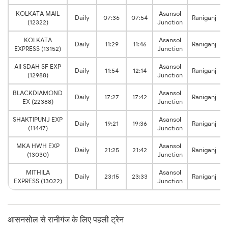
KOLKATA MAIL
Asansol
Daily
07:36
07:54
Raniganj
(12322)
Junction
KOLKATA
Asansol
Daily
11:29
11:46
Raniganj
EXPRESS (13152)
Junction
AII SDAH SF EXP
Asansol
Daily
11:54
12:14
Raniganj
(12988)
Junction
BLACKDIAMOND
Asansol
Daily
17:27
17:42
Raniganj
EX (22388)
Junction
SHAKTIPUNJ EXP
Asansol
Daily
19:21
19:36
Raniganj
(11447)
Junction
MKA HWH EXP
Asansol
Daily
21:25
21:42
Raniganj
(13030)
Junction
MITHILA
Asansol
Daily
23:15
23:33
Raniganj
EXPRESS (13022)
Junction
आसनसोल से रानीगंज के लिए पहली ट्रेन