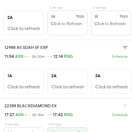
0 sec ago
0 sec ago
3A
₹520
3E
₹520
2A
Click to Refresh
Click to Refresh
Click to refresh
12988 AII SDAH SF EXP
11:54
ASN
12:14
RNG
0h 20m
Schedule
1A
2A
3A
Click to refresh
Click to refresh
Click to refresh
22388 BLACKDIAMOND EX
17:27
ASN
17:42
RNG
0h 15m
Schedule
0 sec ago
5 hrs ago