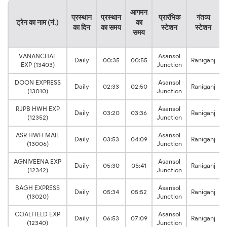
य
आगमन
प्रस्थान
प्रस्थान
प्रारंभिक
गंतव्य
ट्रेन का नाम (नं.)
का
का दिन
का समय
स्टेशन
स्टेशन
समय
VANANCHAL
Asansol
Daily
00:35
00:55
Raniganj
EXP (13403)
Junction
DOON EXPRESS
Asansol
Daily
02:33
02:50
Raniganj
(13010)
Junction
RJPB HWH EXP
Asansol
Daily
03:20
03:36
Raniganj
(12352)
Junction
ASR HWH MAIL
Asansol
Daily
03:53
04:09
Raniganj
(13006)
Junction
AGNIVEENA EXP
Asansol
Daily
05:30
05:41
Raniganj
(12342)
Junction
BAGH EXPRESS
Asansol
Daily
05:34
05:52
Raniganj
(13020)
Junction
COALFIELD EXP
Asansol
Daily
06:53
07:09
Raniganj
(12340)
Junction