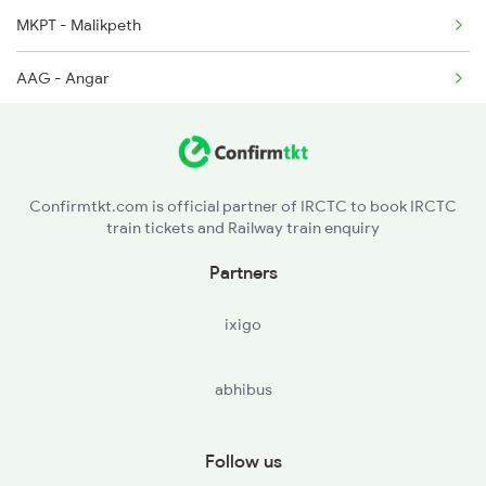
MKPT - Malikpeth
12170 Seat Availability
AAG - Angar
16382 Seat Availability
WKA - Vakav
11020 Seat Availability
MA - Madha
12026 Seat Availability
Confirmtkt.com is official partner of IRCTC to book IRCTC
train tickets and Railway train enquiry
WDS - Wadsinge
18519 Seat Availability
Partners
KWV - Kurduvadi
12702 Seat Availability
ixigo
DHS - Dhavalas
11140 Seat Availability
abhibus
KEM - Kem
16614 Seat Availability
BLNI - Bhalwani
22158 Seat Availability
Follow us