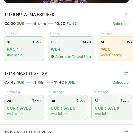
12158 HUTATMA EXPRESS
06:30
SUR
10:30
PUNE
4h 00m
Schedule
3 hrs ago
4 hrs ago
1 hrs ago
3E
₹565
CC
₹470
SL
₹22
RAC 1
WL 4
WL 8
Available
69% Chance
Alternate Travel Plan
12164 MAS LTT SF EXP
07:45
SUR
11:40
PUNE
3h 55m
Schedule
27 min ago
10 min ago
26 sec ago
2A
₹770
3A
₹565
SL
₹225
CURR_AVL 2
CURR_AVL 5
CURR_AVL 8
Available
Available
Available
16352 NCJ LTT EXPRESS