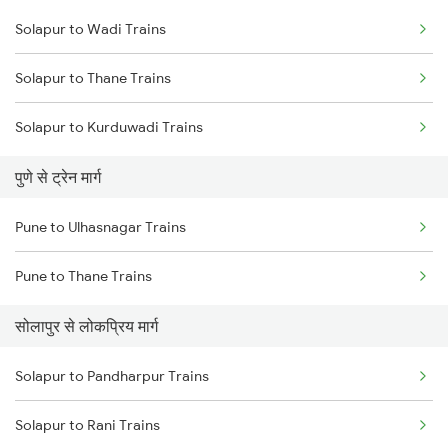
Solapur to Wadi Trains
Delhi to Jammu Trains
Solapur to Thane Trains
Mumbai to Delhi Trains
Solapur to Kurduwadi Trains
Mumbai to Goa Trains
पुणे से ट्रेन मार्ग
Chennai to Coimbatore Trains
Pune to Ulhasnagar Trains
Pune to Thane Trains
सोलापुर से लोकप्रिय मार्ग
Solapur to Pandharpur Trains
Solapur to Rani Trains