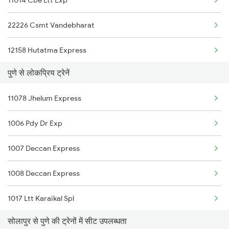
11014 Cbe Ltt Exp
11302 Udyan Exp
22226 Csmt Vandebharat
12170 Pune Intercity
12158 Hutatma Express
16382 Cape Pune Exp
पुणे से लोकप्रिय ट्रेनें
12164 Mas Ltt Sf Exp
11020 Konark Express
11078 Jhelum Express
16352 Ncj Csmt Exp
12026 Pune Shatabdi
1006 Pdy Dr Exp
11302 Udyan Exp
18519 Vskp Ltt Expres
1007 Deccan Express
12170 Pune Intercity
12702 Hussainsagar Sf
1008 Deccan Express
11140 Hpt Csmt Exp
1017 Ltt Karaikal Spl
16614 Cbe Rjt Express
सोलापुर से पुणे की ट्रेनों में सीट उपलब्धता
1018 Kik Ltt Spl
22158 Ms Csmt Sf Exp