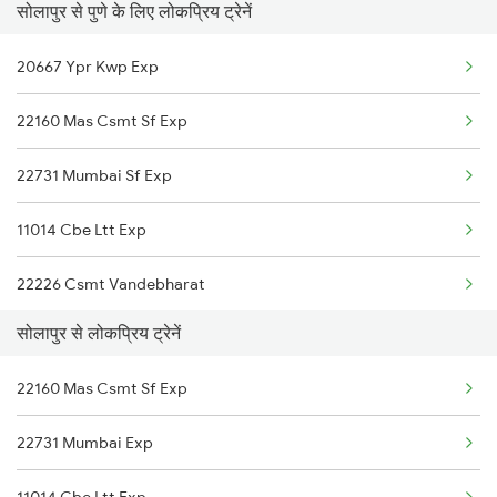
सोलापुर से पुणे के लिए लोकप्रिय ट्रेनें
Pune to Jamshedpur Trains
Solapur to Salem Trains
20667 Ypr Kwp Exp
Pune to Tadepalligudem Trains
Solapur to Sattenapalle Trains
22160 Mas Csmt Sf Exp
Pune to Tanda Trains
Solapur to Bengaluru Trains
22731 Mumbai Sf Exp
Pune to Tandur Trains
Solapur to Hyderabad Trains
11014 Cbe Ltt Exp
22226 Csmt Vandebharat
सोलापुर से लोकप्रिय ट्रेनें
12158 Hutatma Express
22160 Mas Csmt Sf Exp
12164 Mas Ltt Sf Exp
22731 Mumbai Exp
16352 Ncj Ltt Express