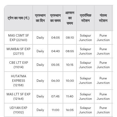
या
आगमन
प्रस्थान
प्रस्थान
प्रारंभिक
गंतव्य
ट्रेन का नाम (नं.)
का
का दिन
का समय
स्टेशन
स्टेशन
समय
स
MAS CSMT SF
Solapur
Pune
4
Daily
04:05
08:10
EXP (22160)
Junction
Junction
MUMBAI SF EXP
Solapur
Pune
4
Daily
04:40
08:55
(22731)
Junction
Junction
CBE LTT EXP
Solapur
Pune
4
Daily
05:35
10:15
(11014)
Junction
Junction
HUTATMA
Solapur
Pune
4
EXPRESS
Daily
06:30
10:30
Junction
Junction
(12158)
MAS LTT SF EXP
Solapur
Pune
3
Daily
07:45
11:40
(12164)
Junction
Junction
UDYAN EXP
Solapur
Pune
5
Daily
11:00
16:05
(11302)
Junction
Junction