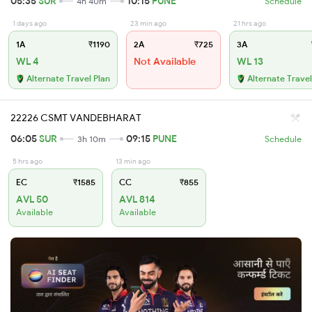
05:35
SUR
10:15
PUNE
4h 40m
Schedule
1 days ago
23 min ago
21 hrs ago
1A
₹1190
2A
₹725
3A
WL 4
Not Available
WL 13
Alternate Travel Plan
Alternate Travel
22226 CSMT VANDEBHARAT
06:05
SUR
09:15
PUNE
3h 10m
Schedule
5 hrs ago
13 min ago
EC
₹1585
CC
₹855
AVL 50
AVL 814
Available
Available