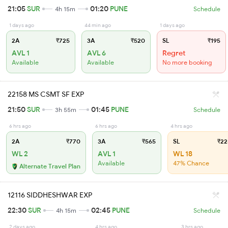
21:05
SUR
01:20
PUNE
4h 15m
Schedule
1 days ago
44 min ago
1 days ago
2A
₹725
3A
₹520
SL
₹195
AVL 1
AVL 6
Regret
Available
Available
No more booking
22158 MS CSMT SF EXP
21:50
SUR
01:45
PUNE
3h 55m
Schedule
6 hrs ago
6 hrs ago
4 hrs ago
2A
₹770
3A
₹565
SL
₹22
WL 2
AVL 1
WL 18
Available
47% Chance
Alternate Travel Plan
12116 SIDDHESHWAR EXP
22:30
SUR
02:45
PUNE
4h 15m
Schedule
2 days ago
4 hrs ago
3 hrs ago