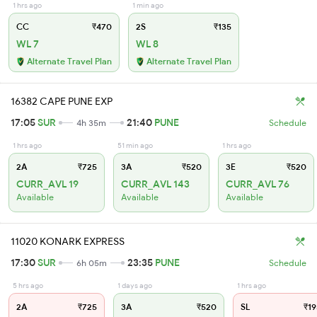
1 hrs ago
1 min ago
CC
₹470
2S
₹135
WL 7
WL 8
Alternate Travel Plan
Alternate Travel Plan
16382 CAPE PUNE EXP
17:05
SUR
21:40
PUNE
4h 35m
Schedule
1 hrs ago
51 min ago
1 hrs ago
2A
₹725
3A
₹520
3E
₹520
CURR_AVL 19
CURR_AVL 143
CURR_AVL 76
Available
Available
Available
11020 KONARK EXPRESS
17:30
SUR
23:35
PUNE
6h 05m
Schedule
5 hrs ago
1 days ago
1 hrs ago
2A
₹725
3A
₹520
SL
₹19