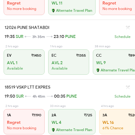
Regret
WL 11
Regret
No more booking
No more booking
Alternate Travel Plan
12026 PUNE SHATABDI
19:35
SUR
23:10
PUNE
3h 35m
Schedule
2 hrs ago
1 hrs ago
38 min ago
EV
₹1450
EC
₹1355
CC
₹89
AVL 1
AVL 2
WL 9
Available
Available
Alternate Travel Pl
18519 VSKP LTT EXPRES
19:50
SUR
00:35
PUNE
4h 45m
Schedule
2 hrs ago
33 min ago
4 hrs ago
1A
₹1190
2A
₹725
3A
₹52
Regret
WL 4
WL 16
No more booking
61% Chance
Alternate Travel Plan