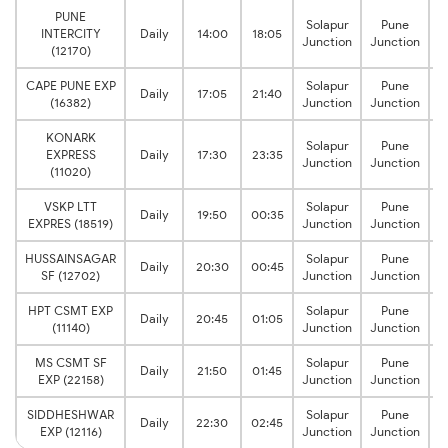
PUNE
Solapur
Pune
4
INTERCITY
Daily
14:00
18:05
Junction
Junction
(12170)
CAPE PUNE EXP
Solapur
Pune
4
Daily
17:05
21:40
(16382)
Junction
Junction
KONARK
Solapur
Pune
6
EXPRESS
Daily
17:30
23:35
Junction
Junction
(11020)
VSKP LTT
Solapur
Pune
4
Daily
19:50
00:35
EXPRES (18519)
Junction
Junction
HUSSAINSAGAR
Solapur
Pune
4
Daily
20:30
00:45
SF (12702)
Junction
Junction
HPT CSMT EXP
Solapur
Pune
4
Daily
20:45
01:05
(11140)
Junction
Junction
MS CSMT SF
Solapur
Pune
3
Daily
21:50
01:45
EXP (22158)
Junction
Junction
SIDDHESHWAR
Solapur
Pune
4
Daily
22:30
02:45
EXP (12116)
Junction
Junction