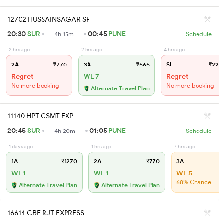
12702 HUSSAINSAGAR SF
20:30
SUR
00:45
PUNE
4h 15m
Schedule
2 hrs ago
2 hrs ago
4 hrs ago
2A
₹770
3A
₹565
SL
₹22
Regret
WL 7
Regret
No more booking
No more booking
Alternate Travel Plan
11140 HPT CSMT EXP
20:45
SUR
01:05
PUNE
4h 20m
Schedule
1 days ago
1 hrs ago
7 hrs ago
1A
₹1270
2A
₹770
3A
WL 1
WL 1
WL 5
68% Chance
Alternate Travel Plan
Alternate Travel Plan
16614 CBE RJT EXPRESS