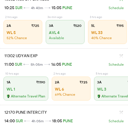
10:25
SUR
15:05
PUNE
4h 40m
Schedule
2 hrs ago
36 min ago
3 hrs ago
2A
₹725
3A
₹520
SL
₹195
WL 5
AVL 4
WL 33
52% Chance
Available
40% Chance
11302 UDYAN EXP
11:00
SUR
16:05
PUNE
5h 05m
Schedule
10 hrs ago
2 hrs ago
5 hrs ago
1A
₹1190
2A
₹725
3A
WL 1
WL 6
WL 3
69% Chance
Alternate Travel Plan
Alternate Travel
12170 PUNE INTERCITY
14:00
SUR
18:05
PUNE
4h 05m
Schedule