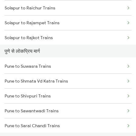
Solapur to Raichur Trains
Solapur to Rajampet Trains
Solapur to Rajkot Trains
पुणे से लोकप्रिय मार्ग
Solapur to Rajahmundry Trains
Pune to Suwasra Trains
Solapur to Ramanagaram Trains
Pune to Shmata Vd Katra Trains
Solapur to Ranibennur Trains
Pune to Shivpuri Trains
Solapur to Birur Trains
Pune to Sawantwadi Trains
Solapur to Ratlam Trains
Pune to Sarai Chandi Trains
Solapur to Renigunta Trains