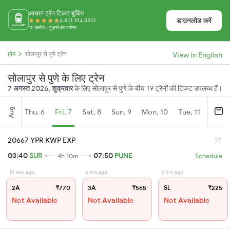
आसान ट्रेन टिकट बुकिंग
डाउनलोड करें
4.8 (1,104,530)
15 करोड़+ यूज़र्स का भरोसा
होम
सोलापुर से पुणे ट्रेन
View in English
सोलापुर से पुणे के लिए ट्रेन
7 अगस्त 2026, शुक्रवार
के लिए सोलापुर से पुणे के बीच 19 ट्रेनों की टिकट उपलब्ध हैं।
Aug
Thu, 6
Fri, 7
Sat, 8
Sun, 9
Mon, 10
Tue, 11
Wed, 
20667 YPR KWP EXP
03:40
SUR
07:50
PUNE
4h 10m
Schedule
51 sec ago
6 hrs ago
2 hrs ago
2A
₹770
3A
₹565
SL
₹225
Not Available
Not Available
Not Available