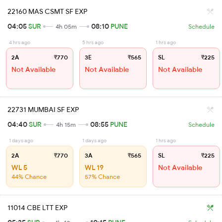
22160 MAS CSMT SF EXP
04:05
SUR
08:10
PUNE
4h 05m
Schedule
4 hrs ago
5 hrs ago
1 hrs ago
2A
₹770
3E
₹565
SL
₹225
Not Available
Not Available
Not Available
22731 MUMBAI SF EXP
04:40
SUR
08:55
PUNE
4h 15m
Schedule
1 days ago
1 days ago
1 hrs ago
2A
₹770
3A
₹565
SL
₹225
WL 5
WL 19
Not Available
44% Chance
57% Chance
11014 CBE LTT EXP