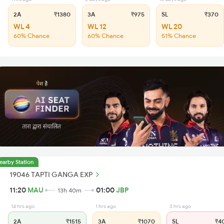
2A
₹1380
3A
₹975
SL
₹370
WL 4
WL 12
WL 20
60% Chance
60% Chance
51% Chance
earby Station
19046 TAPTI GANGA EXP
11:20
MAU
01:00
JBP
13h 40m
14 hrs ago
1 hrs ago
3 hrs ago
2A
₹1515
3A
₹1070
SL
₹4