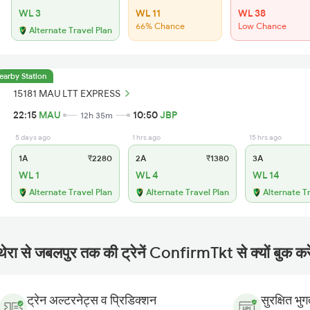
WL 3
WL 11
WL 38
66% Chance
Low Chance
Alternate Travel Plan
earby Station
15181 MAU LTT EXPRESS
22:15
MAU
10:50
JBP
12h 35m
5 days ago
1 hrs ago
15 hrs ago
1A
₹2280
2A
₹1380
3A
WL 1
WL 4
WL 14
Alternate Travel Plan
Alternate Travel Plan
Alternate T
ेथेरा से जबलपुर तक की ट्रेनें ConfirmTkt से क्यों बुक कर
ट्रेन अल्टरनेट्स व प्रिडिक्शन
सुरक्षित भु