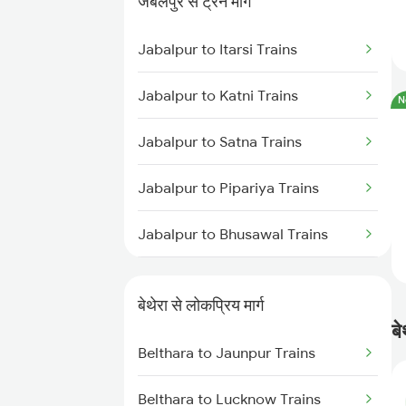
जबलपुर से ट्रेन मार्ग
Belthara to Salempur Trains
Jabalpur to Itarsi Trains
Belthara to Itarsi Trains
Jabalpur to Katni Trains
N
Belthara to Thane Trains
Jabalpur to Satna Trains
Jabalpur to Pipariya Trains
Jabalpur to Bhusawal Trains
Jabalpur to Narsinghpur Trains
बेथेरा से लोकप्रिय मार्ग
Jabalpur to Khandwa Trains
ब
Belthara to Jaunpur Trains
Belthara to Lucknow Trains