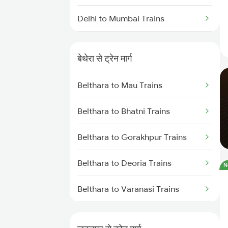
Delhi to Mumbai Trains
Mumbai to Pune Trains
बेथेरा से ट्रेन मार्ग
Delhi to Jammu Trains
Belthara to Mau Trains
Mumbai to Delhi Trains
Belthara to Bhatni Trains
Mumbai to Goa Trains
Belthara to Gorakhpur Trains
Chennai to Coimbatore Trains
Belthara to Deoria Trains
N
Belthara to Varanasi Trains
Belthara to Lar Trains