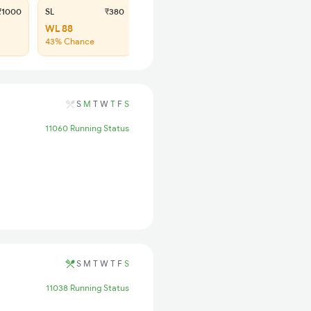
1000
SL
₹380
WL 88
43% Chance
S
M
T
W
T
F
S
11060 Running Status
S
M
T
W
T
F
S
11038 Running Status