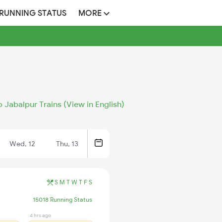
 RUNNING STATUS
MORE
o Jabalpur Trains (View in English)
Wed, 12
Thu, 13
S
M
T
W
T
F
S
15018 Running Status
4 hrs ago