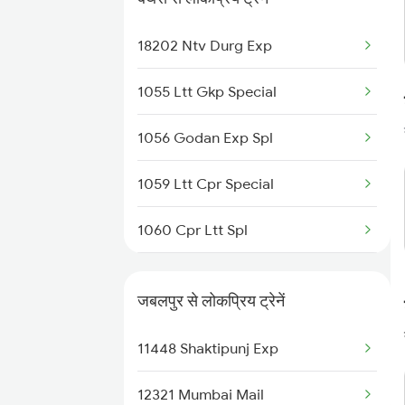
18202 Ntv Durg Exp
1055 Ltt Gkp Special
1056 Godan Exp Spl
1059 Ltt Cpr Special
1060 Cpr Ltt Spl
4006 Anvt Smi Spl
जबलपुर से लोकप्रिय ट्रेनें
5007 Bcy Ljn Spl
11448 Shaktipunj Exp
5008 Ljn Bcy Spl
12321 Mumbai Mail