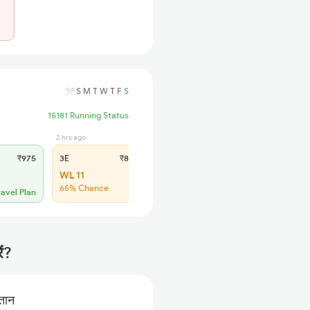
S
M
T
W
T
F
S
15181 Running Status
2 hrs ago
4 hrs ago
₹975
3E
₹895
SL
₹370
WL 11
WL 24
65% Chance
Low Chance
ravel Plan
ें?
गतान