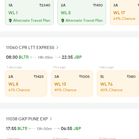
1A
₹2340
2A
₹1410
3A
₹
WL 1
WL 5
WL 17
69% Chance
Alternate Travel Plan
Alternate Travel Plan
11060 CPR LTT EXPRESS
08:30
BLTR
22:35
JBP
14h 05m
1 days ago
1 hrs ago
1 days ago
2A
₹1425
3A
₹1005
SL
₹380
WL 8
WL 13
WL 76
61% Chance
49% Chance
40% Chance
11038 GKP PUNE EXP
17:55
BLTR
06:55
JBP
13h 00m
1 hrs ago
5 days ago
13 days ago