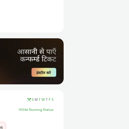
S
M
T
W
T
F
S
19046 Running Status
05