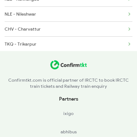
NLE - Nileshwar
1223 Ers Duranto Spl
CHV - Charvattur
1224 Ers Ltt Duronto
TKQ - Trikarpur
2075 Jan Shatabdi
PAY - Payyanur
ELM - Elimala
Confirmtkt.com is official partner of IRCTC to book IRCTC
train tickets and Railway train enquiry
PAZ - Payangadi
Partners
KPQ - Kannapuram
ixigo
PPNS - Pappinisseri
abhibus
VAPM - Valapattinam