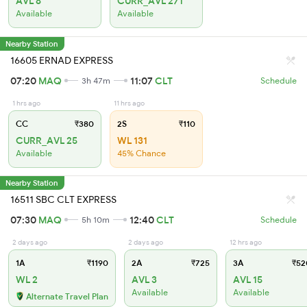
AVL 8
CURR_AVL 271
Available
Available
Nearby Station
16605 ERNAD EXPRESS
07:20
MAQ
11:07
CLT
3h 47m
Schedule
1 hrs ago
11 hrs ago
CC
₹380
2S
₹110
CURR_AVL 25
WL 131
Available
45% Chance
Nearby Station
16511 SBC CLT EXPRESS
07:30
MAQ
12:40
CLT
5h 10m
Schedule
2 days ago
2 days ago
12 hrs ago
1A
₹1190
2A
₹725
3A
₹52
WL 2
AVL 3
AVL 15
Available
Available
Alternate Travel Plan