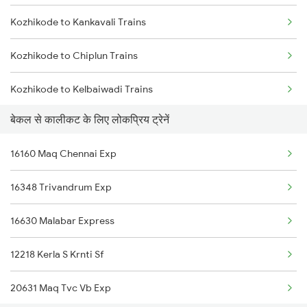
Kozhikode to Kankavali Trains
Bekal to Chengannur Trains
Kozhikode to Chiplun Trains
Kozhikode to Kelbaiwadi Trains
बेकल से कालीकट के लिए लोकप्रिय ट्रेनें
Kozhikode to Anand Trains
16160 Maq Chennai Exp
Kozhikode to Gokarna Trains
16348 Trivandrum Exp
Kozhikode to Palanpur Trains
16630 Malabar Express
Kozhikode to Pazhayangadi Trains
12218 Kerla S Krnti Sf
Kozhikode to Kumbla Trains
20631 Maq Tvc Vb Exp