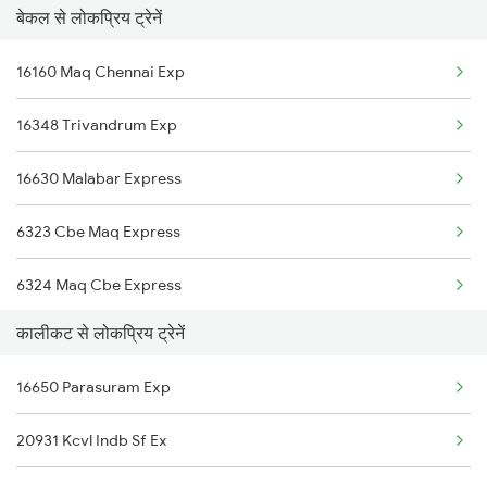
बेकल से लोकप्रिय ट्रेनें
16605 Ernad Express
16160 Maq Chennai Exp
16511 Sbc Clt Express
16348 Trivandrum Exp
22475 Hsr Cbe Ac Exp
16630 Malabar Express
22609 Intercity Sf Ex
6323 Cbe Maq Express
12602 Maq Chennai Mail
6324 Maq Cbe Express
20633 Tvc Vandebharat
कालीकट से लोकप्रिय ट्रेनें
6347 Tvc Maq Express
16856 Maq Pdy Express
16650 Parasuram Exp
6348 Maq Tvc Exp
12686 Maq Mas Sf Exp
20931 Kcvl Indb Sf Ex
6630 Maq Tvc Express