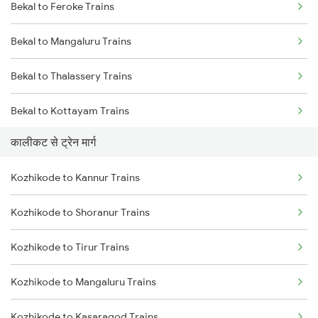
Bekal to Feroke Trains
Mumbai to Delhi Trains
Bekal to Mangaluru Trains
Mumbai to Goa Trains
Bekal to Thalassery Trains
Chennai to Coimbatore Trains
Bekal to Kottayam Trains
कालीकट से ट्रेन मार्ग
Bekal to Changanassery Trains
Kozhikode to Kannur Trains
Bekal to Chengannur Trains
Kozhikode to Shoranur Trains
Bekal to Ernakulam Trains
Kozhikode to Tirur Trains
Bekal to Coimbatore Trains
Kozhikode to Mangaluru Trains
Kozhikode to Kasaragod Trains