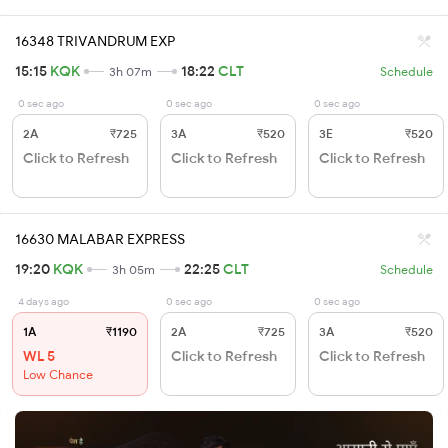
16348 TRIVANDRUM EXP
15:15
KQK
18:22
CLT
3h 07m
Schedule
0 sec ago
0 sec ago
0 sec ago
2A
₹725
3A
₹520
3E
₹520
Click to Refresh
Click to Refresh
Click to Refresh
16630 MALABAR EXPRESS
19:20
KQK
22:25
CLT
3h 05m
Schedule
4 days ago
0 sec ago
0 sec ago
1A
₹1190
2A
₹725
3A
₹520
WL 5
Click to Refresh
Click to Refresh
Low Chance