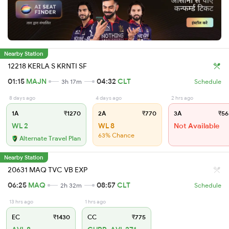
Nearby Station
12218 KERLA S KRNTI SF
01:15
MAJN
04:32
CLT
3h 17m
Schedule
8 days ago
4 days ago
2 hrs ago
1A
₹1270
2A
₹770
3A
₹56
WL 2
WL 8
Not Available
63% Chance
Alternate Travel Plan
Nearby Station
20631 MAQ TVC VB EXP
06:25
MAQ
08:57
CLT
2h 32m
Schedule
13 hrs ago
1 hrs ago
EC
₹1430
CC
₹775