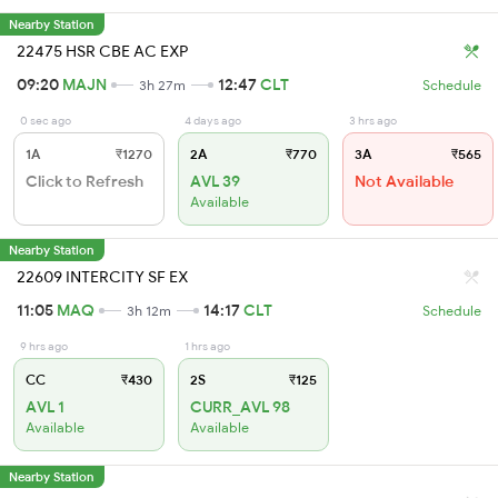
Nearby Station
22475 HSR CBE AC EXP
09:20
MAJN
12:47
CLT
3h 27m
Schedule
0 sec ago
4 days ago
3 hrs ago
1A
₹1270
2A
₹770
3A
₹565
Click to Refresh
AVL 39
Not Available
Available
Nearby Station
22609 INTERCITY SF EX
11:05
MAQ
14:17
CLT
3h 12m
Schedule
9 hrs ago
1 hrs ago
CC
₹430
2S
₹125
AVL 1
CURR_AVL 98
Available
Available
Nearby Station