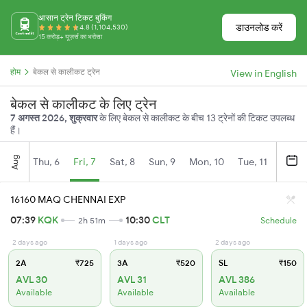
आसान ट्रेन टिकट बुकिंग
डाउनलोड करें
4.8 (1,104,530)
15 करोड़+ यूज़र्स का भरोसा
होम
बेकल से कालीकट ट्रेन
View in English
बेकल से कालीकट के लिए ट्रेन
7 अगस्त 2026, शुक्रवार
के लिए बेकल से कालीकट के बीच 13 ट्रेनों की टिकट उपलब्ध
हैं।
Aug
Thu, 6
Fri, 7
Sat, 8
Sun, 9
Mon, 10
Tue, 11
Wed, 
16160 MAQ CHENNAI EXP
07:39
KQK
10:30
CLT
2h 51m
Schedule
2 days ago
1 days ago
2 days ago
2A
₹725
3A
₹520
SL
₹150
AVL 30
AVL 31
AVL 386
Available
Available
Available