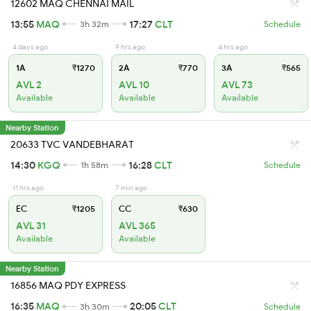
12602 MAQ CHENNAI MAIL
13:55
MAQ
17:27
CLT
3h 32m
Schedule
4 days ago
9 hrs ago
4 hrs ago
1A
₹1270
2A
₹770
3A
₹565
AVL 2
AVL 10
AVL 73
Available
Available
Available
Nearby Station
20633 TVC VANDEBHARAT
14:30
KGQ
16:28
CLT
1h 58m
Schedule
11 hrs ago
7 min ago
EC
₹1205
CC
₹630
AVL 31
AVL 365
Available
Available
Nearby Station
16856 MAQ PDY EXPRESS
16:35
MAQ
20:05
CLT
3h 30m
Schedule