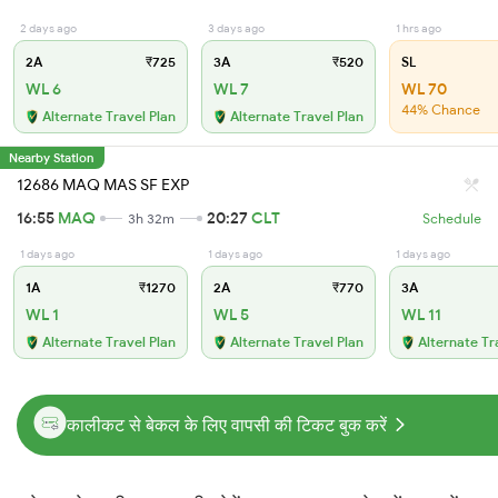
2 days ago
3 days ago
1 hrs ago
2A
₹725
3A
₹520
SL
WL 6
WL 7
WL 70
44% Chance
Alternate Travel Plan
Alternate Travel Plan
Nearby Station
12686 MAQ MAS SF EXP
16:55
MAQ
20:27
CLT
3h 32m
Schedule
1 days ago
1 days ago
1 days ago
1A
₹1270
2A
₹770
3A
WL 1
WL 5
WL 11
Alternate Travel Plan
Alternate Travel Plan
Alternate Tr
कालीकट से बेकल के लिए वापसी की टिकट बुक करें