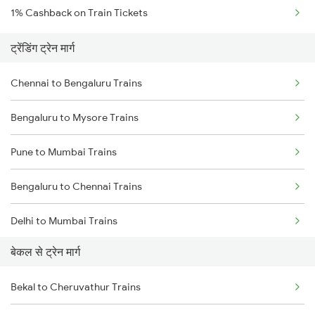
1% Cashback on Train Tickets
ट्रेंडिंग ट्रेन मार्ग
Chennai to Bengaluru Trains
Bengaluru to Mysore Trains
Pune to Mumbai Trains
Bengaluru to Chennai Trains
Delhi to Mumbai Trains
बेकल से ट्रेन मार्ग
Mumbai to Pune Trains
Bekal to Cheruvathur Trains
Delhi to Jammu Trains