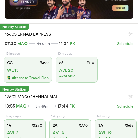
Nearby Station
16605 ERNAD EXPRESS
07:20
MAQ
11:24
FK
4h 04m
Schedule
15 hrs ago
10 hrs ago
CC
₹390
2S
₹110
WL 13
AVL 20
Available
Alternate Travel Plan
Nearby Station
12602 MAQ CHENNAI MAIL
13:55
MAQ
17:44
FK
3h 49m
Schedule
1 days ago
1 days ago
16 hrs ago
1A
₹1270
2A
₹770
3A
₹565
AVL 2
AVL 3
AVL 19