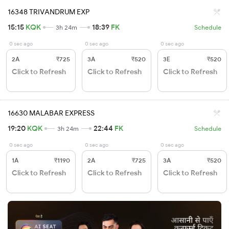
16348 TRIVANDRUM EXP
15:15
KQK
18:39
FK
3h 24m
Schedule
0 sec ago
0 sec ago
0 sec ago
2A
₹725
3A
₹520
3E
₹520
Click to Refresh
Click to Refresh
Click to Refresh
16630 MALABAR EXPRESS
19:20
KQK
22:44
FK
3h 24m
Schedule
0 sec ago
0 sec ago
0 sec ago
1A
₹1190
2A
₹725
3A
₹520
Click to Refresh
Click to Refresh
Click to Refresh