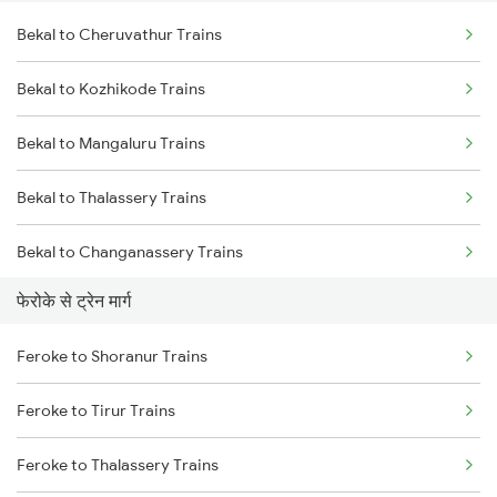
Bekal to Cheruvathur Trains
Delhi to Jammu Trains
Bekal to Kozhikode Trains
Mumbai to Delhi Trains
Bekal to Mangaluru Trains
Mumbai to Goa Trains
Bekal to Thalassery Trains
Chennai to Coimbatore Trains
Bekal to Changanassery Trains
फेरोके से ट्रेन मार्ग
Bekal to Chengannur Trains
Feroke to Shoranur Trains
Bekal to Ernakulam Trains
Feroke to Tirur Trains
Bekal to Kottayam Trains
Feroke to Thalassery Trains
Bekal to Coimbatore Trains