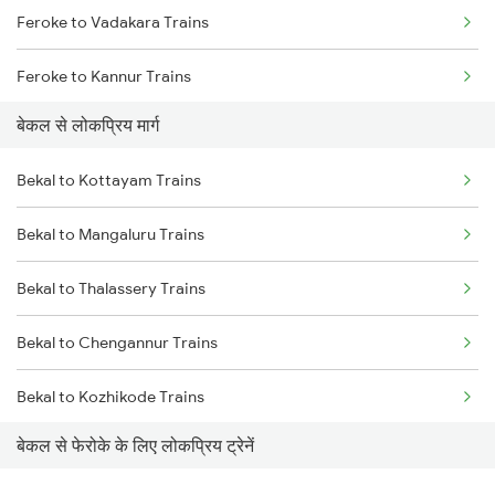
Feroke to Vadakara Trains
Feroke to Kannur Trains
बेकल से लोकप्रिय मार्ग
Feroke to Kozhikode Trains
Bekal to Kottayam Trains
Feroke to Kuttippuram Trains
Bekal to Mangaluru Trains
Feroke to Kanhangad Trains
Bekal to Thalassery Trains
Feroke to Ernakulam Trains
Bekal to Chengannur Trains
Feroke to Kasaragod Trains
Bekal to Kozhikode Trains
Feroke to Aluva Trains
बेकल से फेरोके के लिए लोकप्रिय ट्रेनें
Bekal to Coimbatore Trains
Feroke to Mangaluru Trains