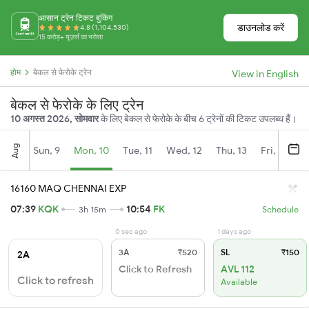
आसान ट्रेन टिकट बुकिंग
डाउनलोड करें
4.8 (1,104,530)
15 करोड़+ यूज़र्स का भरोसा
होम
बेकल से फेरोके ट्रेन
View in English
बेकल से फेरोके के लिए ट्रेन
10 अगस्त 2026, सोमवार
के लिए बेकल से फेरोके के बीच 6 ट्रेनों की टिकट उपलब्ध हैं।
Aug
Sun, 9
Mon, 10
Tue, 11
Wed, 12
Thu, 13
Fri, 14
S
16160 MAQ CHENNAI EXP
07:39
KQK
10:54
FK
3h 15m
Schedule
0 sec ago
1 days ago
3A
₹520
SL
₹150
2A
Click to Refresh
AVL 112
Click to refresh
Available