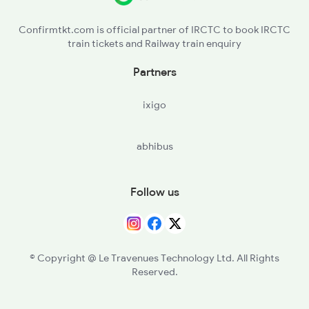
TLY - Thalasserytellicherry
Confirmtkt.com is official partner of IRCTC to book IRCTC
train tickets and Railway train enquiry
CAN - Kannurcannanore
Partners
VAPM - Valapattinam
ixigo
PPNS - Pappinisseri
abhibus
KPQ - Kannapuram
PAZ - Payangadi
Follow us
ELM - Elimala
PAY - Payyanur
© Copyright @ Le Travenues Technology Ltd. All Rights
Reserved.
TKQ - Trikarpur