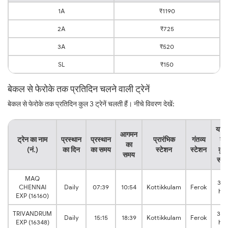
1A
₹1190
2A
₹725
3A
₹520
SL
₹150
बेकल से फेरोके तक प्रतिदिन चलने वाली ट्रेनें
बेकल से फेरोके तक प्रतिदिन कुल 3 ट्रेनें चलती हैं। नीचे विवरण देखें:
यात्र
आगमन
ट्रेन का नाम
प्रस्थान
प्रस्थान
प्रारंभिक
गंतव्य
का
का
(नं.)
का दिन
का समय
स्टेशन
स्टेशन
कुल
समय
सम
MAQ
3:1
CHENNAI
Daily
07:39
10:54
Kottikkulam
Ferok
hrs
EXP (16160)
TRIVANDRUM
3:2
Daily
15:15
18:39
Kottikkulam
Ferok
EXP (16348)
hrs