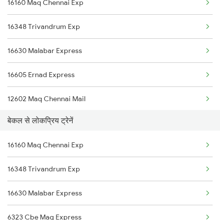
16160 Maq Chennai Exp
Bekal to Changanassery Trains
Feroke to Payyanur Trains
16348 Trivandrum Exp
Bekal to Cheruvathur Trains
16630 Malabar Express
Bekal to Ernakulam Trains
16605 Ernad Express
12602 Maq Chennai Mail
बेकल से लोकप्रिय ट्रेनें
16603 Maveli Express
16160 Maq Chennai Exp
16348 Trivandrum Exp
16630 Malabar Express
6323 Cbe Maq Express