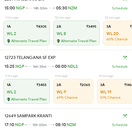
15:00
NGP
05:30
NZM
14h 30m
Schedule
11 hrs ago
52 min ago
52 min ago
1A
₹4305
2A
₹3495
3A
₹
WL 2
WL 8
WL 20
60% Chance
Alternate Travel Plan
Alternate Travel Plan
12723 TELANGANA SF EXP
15:25
NGP
08:00
NDLS
16h 35m
Schedule
9 hrs ago
2 hrs ago
13 min ago
1A
₹3455
2A
₹2065
3A
₹146
WL 2
WL 9
WL 19
69% Chance
51% Chance
Alternate Travel Plan
12649 SAMPARK KRANTI
17:10
NGP
08:10
NZM
15h 00m
Schedule