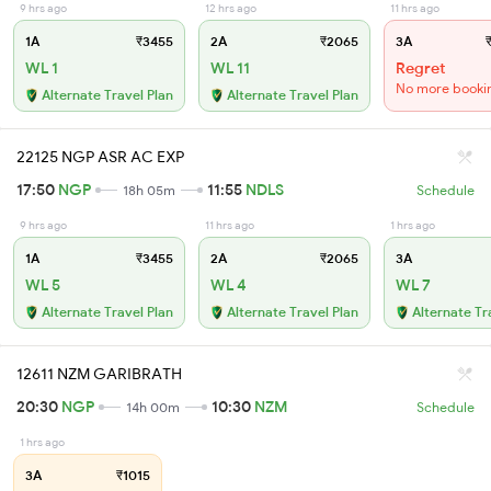
9 hrs ago
12 hrs ago
11 hrs ago
1A
₹3455
2A
₹2065
3A
₹
WL 1
WL 11
Regret
No more booki
Alternate Travel Plan
Alternate Travel Plan
22125 NGP ASR AC EXP
17:50
NGP
11:55
NDLS
18h 05m
Schedule
9 hrs ago
11 hrs ago
1 hrs ago
1A
₹3455
2A
₹2065
3A
WL 5
WL 4
WL 7
Alternate Travel Plan
Alternate Travel Plan
Alternate Tr
12611 NZM GARIBRATH
20:30
NGP
10:30
NZM
14h 00m
Schedule
1 hrs ago
3A
₹1015