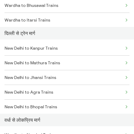
Wardha to Bhusawal Trains
Chennai to Coimbatore Trains
Wardha to Itarsi Trains
दिल्ली से ट्रेन मार्ग
Wardha to Akola Trains
New Delhi to Kanpur Trains
Wardha to Kachhbali Trains
New Delhi to Mathura Trains
Wardha to Jhansi Trains
New Delhi to Jhansi Trains
Wardha to Nagpur Trains
New Delhi to Agra Trains
Wardha to Raipur Trains
New Delhi to Bhopal Trains
Wardha to Sevagram Trains
वर्धा से लोकप्रिय मार्ग
New Delhi to Mughal Sarai Trains