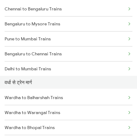
Chennai to Bengaluru Trains
Bengaluru to Mysore Trains
Pune to Mumbai Trains
Bengaluru to Chennai Trains
Delhi to Mumbai Trains
वर्धा से ट्रेन मार्ग
Mumbai to Pune Trains
Wardha to Balharshah Trains
Delhi to Jammu Trains
Wardha to Warangal Trains
Mumbai to Delhi Trains
Wardha to Bhopal Trains
Mumbai to Goa Trains