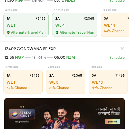
11:30
NGP
05:10
NDLS
17h 40m
Schedule
2 hrs ago
47 min ago
18 sec ago
1A
₹3455
2A
₹2065
3A
₹
WL 1
WL 4
WL 14
63% Chance
Alternate Travel Plan
Alternate Travel Plan
12409 GONDWANA SF EXP
12:55
NGP
05:00
NZM
16h 05m
Schedule
3 min ago
2 hrs ago
1 hrs ago
1A
₹3455
2A
₹2065
3A
₹1465
WL 1
WL 5
WL 13
67% Chance
61% Chance
49% Chance