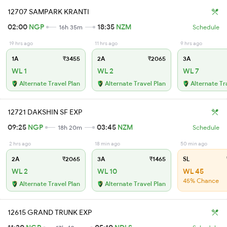
12707 SAMPARK KRANTI
02:00
NGP
18:35
NZM
16h 35m
Schedule
19 hrs ago
11 hrs ago
9 hrs ago
1A
₹3455
2A
₹2065
3A
WL 1
WL 2
WL 7
Alternate Travel Plan
Alternate Travel Plan
Alternate Tr
12721 DAKSHIN SF EXP
09:25
NGP
03:45
NZM
18h 20m
Schedule
2 hrs ago
18 min ago
50 min ago
2A
₹2065
3A
₹1465
SL
WL 2
WL 10
WL 45
45% Chance
Alternate Travel Plan
Alternate Travel Plan
12615 GRAND TRUNK EXP