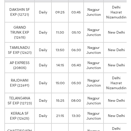
Delhi
DAKSHIN SF
Nagpur
Daily
09:25
03:45
Hazrat
EXP (12721)
Junction
Nizamuddin
GRAND
Nagpur
TRUNK EXP
Daily
11:30
05:10
New Delhi
Junction
(12615)
TAMILNADU
Nagpur
Daily
13:50
06:30
New Delhi
SF EXP (12621)
Junction
AP EXPRESS
Nagpur
Daily
14:15
05:40
New Delhi
(20805)
Junction
Delhi
RAJDHANI
Nagpur
Daily
15:00
05:30
Hazrat
EXP (22691)
Junction
Nizamuddin
TELANGANA
Nagpur
Daily
15:25
08:00
New Delhi
SF EXP (12723)
Junction
KERALA SF
Nagpur
Daily
21:15
13:30
New Delhi
EXP (12625)
Junction
Delhi
CHATTISGARH
Nagpur