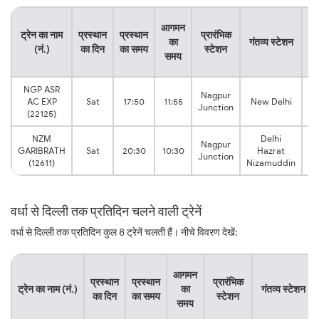
या
आगमन
ट्रेन का नाम
प्रस्थान
प्रस्थान
प्रारंभिक
का
गंतव्य स्टेशन
(नं.)
का दिन
का समय
स्टेशन
क
समय
स
NGP ASR
Nagpur
18
AC EXP
Sat
17:50
11:55
New Delhi
Junction
h
(22125)
NZM
Delhi
Nagpur
14
GARIBRATH
Sat
20:30
10:30
Hazrat
Junction
h
(12611)
Nizamuddin
वर्धा से दिल्ली तक प्रतिदिन चलने वाली ट्रेनें
वर्धा से दिल्ली तक प्रतिदिन कुल 8 ट्रेनें चलती हैं। नीचे विवरण देखें:
आगमन
प्रस्थान
प्रस्थान
प्रारंभिक
ट्रेन का नाम (नं.)
का
गंतव्य स्टेशन
का दिन
का समय
स्टेशन
समय