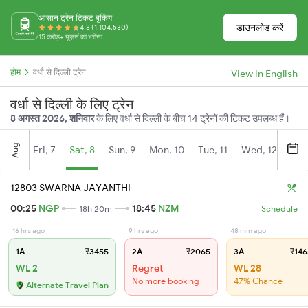
आसान ट्रेन टिकट बुकिंग
डाउनलोड करें
4.8 (1,104,530)
15 करोड़+ यूज़र्स का भरोसा
होम
वर्धा से दिल्ली ट्रेन
View in English
वर्धा से दिल्ली के लिए ट्रेन
8 अगस्त 2026, शनिवार
के लिए वर्धा से दिल्ली के बीच 14 ट्रेनों की टिकट उपलब्ध हैं।
Aug
Fri, 7
Sat, 8
Sun, 9
Mon, 10
Tue, 11
Wed, 12
Thu
12803 SWARNA JAYANTHI
00:25
NGP
18:45
NZM
18h 20m
Schedule
16 hrs ago
9 hrs ago
48 min ago
1A
₹3455
2A
₹2065
3A
₹146
WL 2
Regret
WL 28
No more booking
47% Chance
Alternate Travel Plan