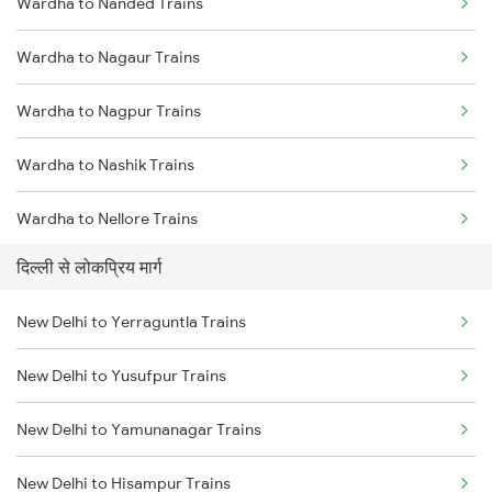
Wardha to Nanded Trains
Wardha to Nagaur Trains
Wardha to Nagpur Trains
Wardha to Nashik Trains
Wardha to Nellore Trains
दिल्ली से लोकप्रिय मार्ग
Wardha to Nandura Trains
New Delhi to Yerraguntla Trains
Wardha to Nokha Trains
New Delhi to Yusufpur Trains
Wardha to Narsinghpur Trains
New Delhi to Yamunanagar Trains
Wardha to Purna Trains
New Delhi to Hisampur Trains
Wardha to Parbhani Trains