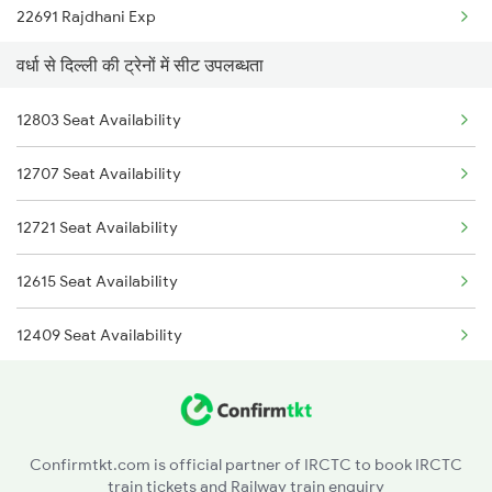
22691 Rajdhani Exp
2035 Pune Ngp Sf Spl
वर्धा से दिल्ली की ट्रेनों में सीट उपलब्धता
12723 Telangana Exp
2036 Ngp Pune Sf Spl
12803 Seat Availability
12155 Rkmp Nzm Sf Exp
2037 Puri Ajmer Spl
12707 Seat Availability
12627 Karnataka Exp
2038 Aii Puri Sf Spl
12721 Seat Availability
12649 Sampark Kranti
2041 Ngp Humsafar Spl
12615 Seat Availability
12192 Jbp Nzm Sf Exp
12409 Seat Availability
1057 Csmt Asr Special
12621 Seat Availability
1058 Asr Csmt Spl
20805 Seat Availability
1077 Pune Jat Spl
Confirmtkt.com is official partner of IRCTC to book IRCTC
train tickets and Railway train enquiry