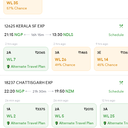
WL 35
57% Chance
12625 KERALA SF EXP
21:15
NGP
13:30
NDLS
16h 15m
Schedule
2 hrs ago
2 hrs ago
9 hrs ago
2A
₹2065
3A
₹1465
3E
₹136
WL 7
WL 26
WL 14
49% Chance
45% Chance
Alternate Travel Plan
18237 CHATTISGARH EXP
22:20
NGP
19:50
NZM
21h 30m
Schedule
26 min ago
26 min ago
12 hrs ago
1A
₹3375
2A
₹2015
3A
WL 2
WL 5
WL 25
Alternate Travel Plan
Alternate Travel Plan
Alternate Tr