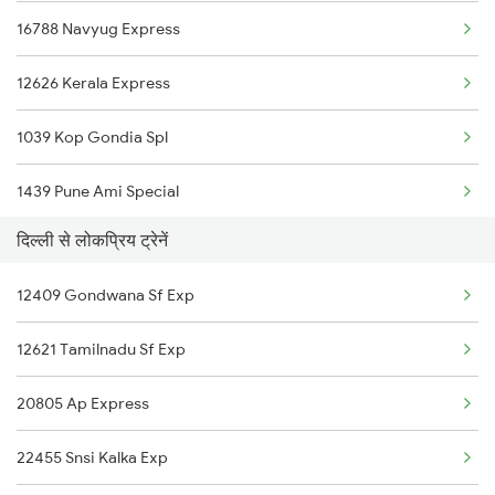
16788 Navyug Express
22691 Rajdhani Exp
12626 Kerala Express
12723 Telangana Sf Exp
1039 Kop Gondia Spl
12649 Sampark Kranti
1439 Pune Ami Special
22125 Ngp Asr Ac Exp
दिल्ली से लोकप्रिय ट्रेनें
1440 Ami Pune Special
12611 Nzm Garibrath
12409 Gondwana Sf Exp
1137 Ngp Adi Sf Spl
12625 Kerala Sf Exp
12621 Tamilnadu Sf Exp
1138 Adi Ngp Sf Spl
18237 Chattisgarh Exp
20805 Ap Express
1251 Pune Kazipet Spl
22455 Snsi Kalka Exp
1252 Kzj Pune Sf Spl