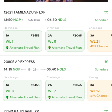
12621 TAMILNADU SF EXP
13:50
NGP
06:30
NDLS
16h 40m
Schedule
46 min ago
31 min ago
47 min ago
1A
₹3455
2A
₹2065
3A
₹
WL 1
WL 5
WL 21
49% Chance
Alternate Travel Plan
Alternate Travel Plan
20805 AP EXPRESS
14:15
NGP
05:40
NDLS
15h 25m
Schedule
46 min ago
52 min ago
1 hrs ago
1A
₹3455
2A
₹2065
3A
₹
WL 3
WL 7
WL 17
61% Chance
Alternate Travel Plan
Alternate Travel Plan
22691 RAJDHANI EXP