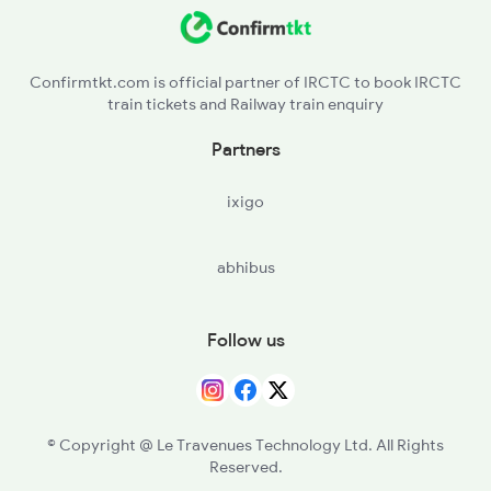
GJD - Gujhandi
12366 Seat Availability
DLW - Dilwa
13307 Seat Availability
Confirmtkt.com is official partner of IRCTC to book IRCTC
train tickets and Railway train enquiry
NGY - Nathganj
22912 Seat Availability
Partners
BSCP - Baskatwa B H
ixigo
GAP - Gurpa
abhibus
PRP - Paharpur
TKN - Tankuppa
Follow us
© Copyright @ Le Travenues Technology Ltd. All Rights
Reserved.