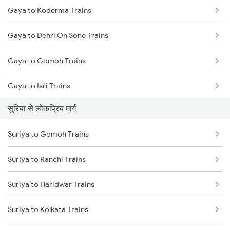
Gaya to Koderma Trains
Suriya to Burdwan Trains
Gaya to Dehri On Sone Trains
Suriya to Ranchi Trains
Gaya to Gomoh Trains
Suriya to Kolkata Trains
Gaya to Isri Trains
Suriya to Durgapur Trains
सुरिया से लोकप्रिय मार्ग
Gaya to Sasaram Trains
Suriya to Asansol Trains
Suriya to Gomoh Trains
Gaya to Dhanbad Trains
Suriya to Varanasi Trains
Suriya to Ranchi Trains
Gaya to Kolkata Trains
Suriya to Haridwar Trains
Gaya to Anugraha N Road Trains
Suriya to Kolkata Trains
Gaya to Kanpur Trains