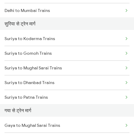
Delhi to Mumbai Trains
सुरिया से ट्रेन मार्ग
Mumbai to Pune Trains
Suriya to Koderma Trains
Delhi to Jammu Trains
Suriya to Gomoh Trains
Mumbai to Delhi Trains
Suriya to Mughal Sarai Trains
Mumbai to Goa Trains
Suriya to Dhanbad Trains
Chennai to Coimbatore Trains
Suriya to Patna Trains
गया से ट्रेन मार्ग
Suriya to Parsabad Trains
Gaya to Mughal Sarai Trains
Suriya to Muri Trains