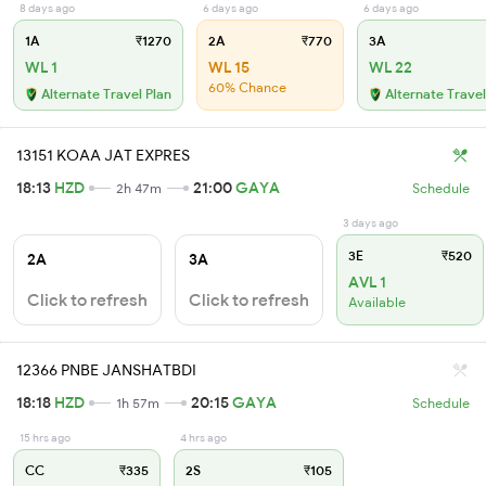
8 days ago
6 days ago
6 days ago
1A
₹1270
2A
₹770
3A
WL 1
WL 15
WL 22
60% Chance
Alternate Travel Plan
Alternate Travel
13151 KOAA JAT EXPRES
18:13
HZD
21:00
GAYA
2h 47m
Schedule
3 days ago
3E
₹520
2A
3A
AVL 1
Click to refresh
Click to refresh
Available
12366 PNBE JANSHATBDI
18:18
HZD
20:15
GAYA
1h 57m
Schedule
15 hrs ago
4 hrs ago
CC
₹335
2S
₹105