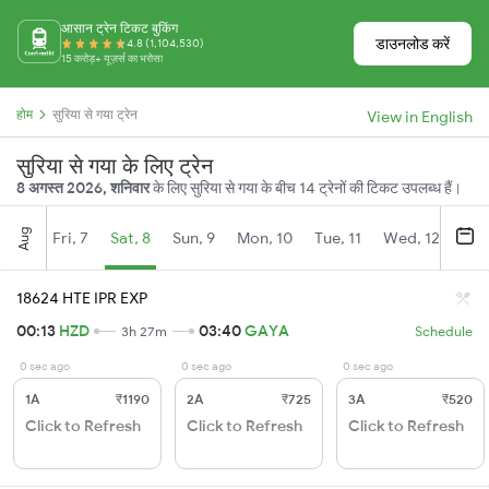
आसान ट्रेन टिकट बुकिंग
डाउनलोड करें
4.8 (1,104,530)
15 करोड़+ यूज़र्स का भरोसा
होम
सुरिया से गया ट्रेन
View in English
सुरिया से गया के लिए ट्रेन
8 अगस्त 2026, शनिवार
के लिए सुरिया से गया के बीच 14 ट्रेनों की टिकट उपलब्ध हैं।
Aug
Fri, 7
Sat, 8
Sun, 9
Mon, 10
Tue, 11
Wed, 12
Thu
18624 HTE IPR EXP
00:13
HZD
03:40
GAYA
3h 27m
Schedule
0 sec ago
0 sec ago
0 sec ago
1A
₹1190
2A
₹725
3A
₹520
Click to Refresh
Click to Refresh
Click to Refresh