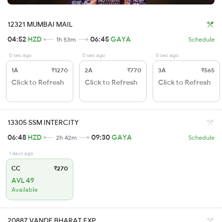
12321 MUMBAI MAIL
04:52
HZD
06:45
GAYA
1h 53m
Schedule
0 sec ago
0 sec ago
0 sec ago
1A
₹1270
2A
₹770
3A
₹565
Click to Refresh
Click to Refresh
Click to Refresh
13305 SSM INTERCITY
06:48
HZD
09:30
GAYA
2h 42m
Schedule
1 days ago
CC
₹270
AVL 49
Available
20887 VANDE BHARAT EXP