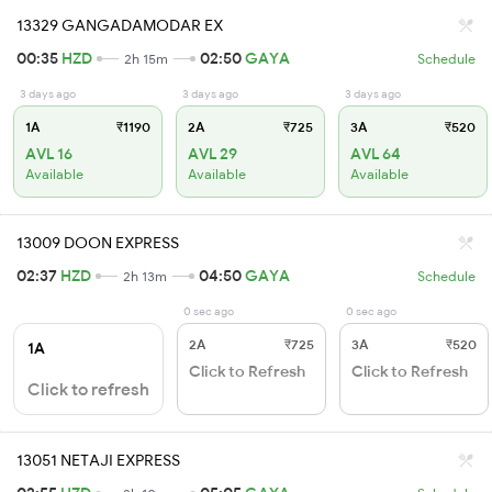
13329 GANGADAMODAR EX
00:35
HZD
02:50
GAYA
2h 15m
Schedule
3 days ago
3 days ago
3 days ago
1A
₹1190
2A
₹725
3A
₹520
AVL 16
AVL 29
AVL 64
Available
Available
Available
13009 DOON EXPRESS
02:37
HZD
04:50
GAYA
2h 13m
Schedule
0 sec ago
0 sec ago
2A
₹725
3A
₹520
1A
Click to Refresh
Click to Refresh
Click to refresh
13051 NETAJI EXPRESS