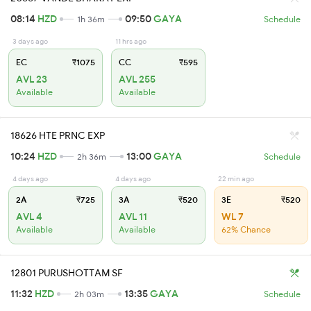
08:14
HZD
09:50
GAYA
1h 36m
Schedule
3 days ago
11 hrs ago
EC
₹1075
CC
₹595
AVL 23
AVL 255
Available
Available
18626 HTE PRNC EXP
10:24
HZD
13:00
GAYA
2h 36m
Schedule
4 days ago
4 days ago
22 min ago
2A
₹725
3A
₹520
3E
₹520
AVL 4
AVL 11
WL 7
Available
Available
62% Chance
12801 PURUSHOTTAM SF
11:32
HZD
13:35
GAYA
2h 03m
Schedule