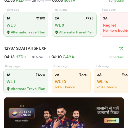
02:55
HZD
05:05
GAYA
2h 10m
Schedule
1 days ago
1 days ago
1 days ago
1A
₹1190
2A
₹725
3A
WL 3
WL 8
Regret
No more booki
Alternate Travel Plan
Alternate Travel Plan
12987 SDAH AII SF EXP
04:13
HZD
06:10
GAYA
1h 57m
Schedule
8 days ago
8 days ago
8 days ago
1A
₹1270
2A
₹770
3A
₹56
WL 1
WL 10
WL 16
63% Chance
61% Chance
Alternate Travel Plan