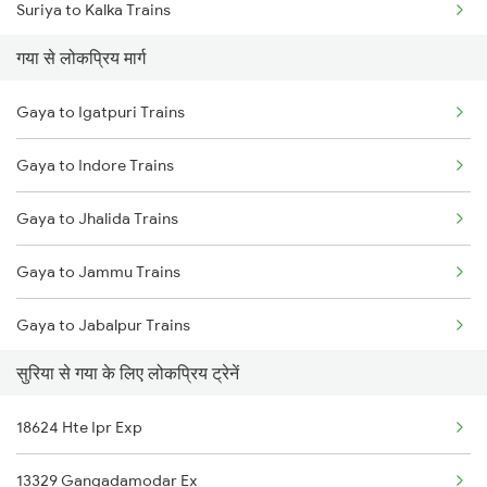
Suriya to Kalka Trains
Gaya to Bhabua Trains
गया से लोकप्रिय मार्ग
Suriya to Khandwa Trains
Gaya to Igatpuri Trains
Suriya to Koderma Trains
Gaya to Indore Trains
Suriya to Khurdha Trains
Gaya to Jhalida Trains
Gaya to Jammu Trains
Gaya to Jabalpur Trains
सुरिया से गया के लिए लोकप्रिय ट्रेनें
Gaya to Jehanabad Trains
18624 Hte Ipr Exp
Gaya to Jakhim Trains
13329 Gangadamodar Ex
Gaya to Jhansi Trains