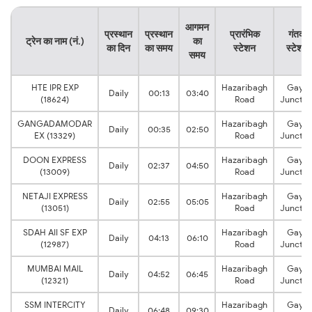
आगमन
प्रस्थान
प्रस्थान
प्रारंभिक
गंतव्य
ट्रेन का नाम (नं.)
का
का दिन
का समय
स्टेशन
स्टेशन
समय
HTE IPR EXP
Hazaribagh
Gaya
Daily
00:13
03:40
(18624)
Road
Junctio
GANGADAMODAR
Hazaribagh
Gaya
Daily
00:35
02:50
EX (13329)
Road
Junctio
DOON EXPRESS
Hazaribagh
Gaya
Daily
02:37
04:50
(13009)
Road
Junctio
NETAJI EXPRESS
Hazaribagh
Gaya
Daily
02:55
05:05
(13051)
Road
Junctio
SDAH AII SF EXP
Hazaribagh
Gaya
Daily
04:13
06:10
(12987)
Road
Junctio
MUMBAI MAIL
Hazaribagh
Gaya
Daily
04:52
06:45
(12321)
Road
Junctio
SSM INTERCITY
Hazaribagh
Gaya
Daily
06:48
09:30