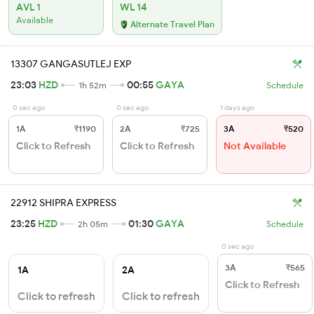
AVL 1
WL 14
Available
Alternate Travel Plan
13307 GANGASUTLEJ EXP
23:03
HZD
00:55
GAYA
1h 52m
Schedule
0 sec ago
0 sec ago
1 days ago
1A
₹1190
2A
₹725
3A
₹520
Click to Refresh
Click to Refresh
Not Available
22912 SHIPRA EXPRESS
23:25
HZD
01:30
GAYA
2h 05m
Schedule
0 sec ago
3A
₹565
1A
2A
Click to Refresh
Click to refresh
Click to refresh