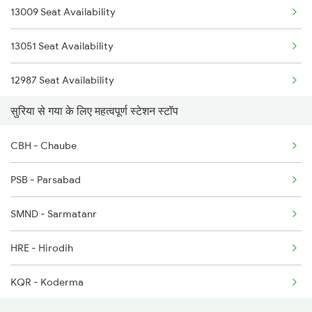
13009 Seat Availability
3330 Pnbe Dhn Festspl
13051 Seat Availability
12987 Seat Availability
सुरिया से गया के लिए महत्वपूर्ण स्टेशन स्टॉप
12321 Seat Availability
CBH - Chaube
13305 Seat Availability
PSB - Parsabad
20887 Seat Availability
SMND - Sarmatanr
18626 Seat Availability
HRE - Hirodih
12801 Seat Availability
KQR - Koderma
13151 Seat Availability