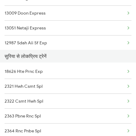
13009 Doon Express
Gaya to Jajpur K Road Trains
13051 Netaji Express
Gaya to Jalgaon Trains
12987 Sdah Aii Sf Exp
Gaya to Jamalpur Trains
सुरिया से लोकप्रिय ट्रेनें
12321 Mumbai Mail
Gaya to Jaunpur Trains
18626 Hte Prnc Exp
13305 Ssm Intercity
Gaya to Jaipur Trains
2321 Hwh Csmt Spl
20887 Vande Bharat Exp
Gaya to Jharsuguda Trains
2322 Csmt Hwh Spl
18626 Hte Prnc Exp
2363 Pbne Rnc Spl
12801 Purushottam Sf
2364 Rnc Pnbe Spl
13151 Koaa Jat Expres