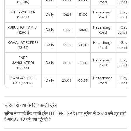
(13305)
Road
Junctio
HTE PRNC EXP
Hazaribagh
Gaya
Daily
10:24
13:00
(18626)
Road
Junctio
PURUSHOTTAM SF
Hazaribagh
Gaya
Daily
11:32
13:35
(12801)
Road
Junctio
KOAA JAT EXPRES
Hazaribagh
Gaya
Daily
18:13
21:00
(13151)
Road
Junctio
PNBE
Hazaribagh
Gaya
JANSHATBDI
Daily
18:18
20:15
Road
Junctio
(12366)
GANGASUTLEJ
Hazaribagh
Gaya
Daily
23:03
00:55
EXP (13307)
Road
Junctio
सुरिया से गया के लिए पहली ट्रेन
सुरिया से गया के लिए पहली ट्रेन HTE IPR EXP है। यह सुरिया से 00:13 बजे शुरू होती
है और 03:40 बजे गया पहुँचती है