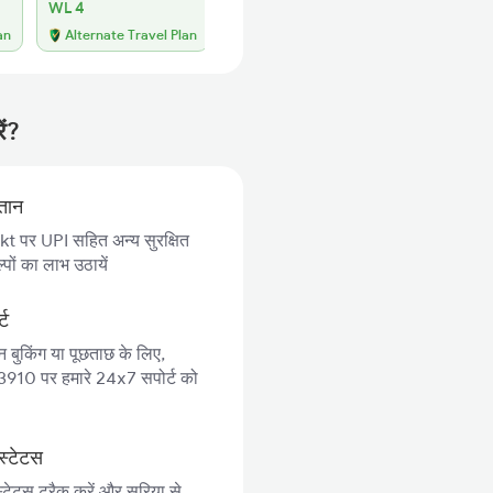
WL 4
WL 33
66% Chance
an
Alternate Travel Plan
ें?
गतान
 पर UPI सहित अन्य सुरक्षित
पों का लाभ उठायें
्ट
न बुकिंग या पूछताछ के लिए,
10 पर हमारे 24x7 सपोर्ट को
स्टेटस
्टेटस ट्रैक करें और सुरिया से