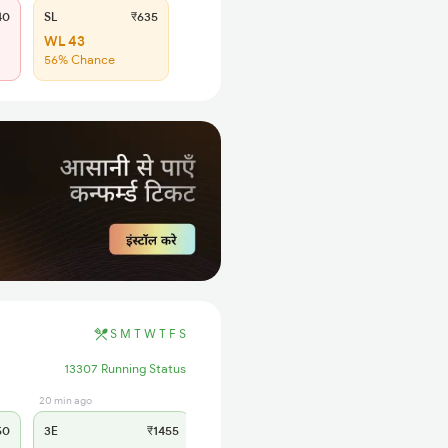
40
SL
₹635
WL 43
56% Chance
S
M
T
W
T
F
S
13307 Running Status
20 min ago
15 hrs ago
50
3E
₹1455
SL
₹600