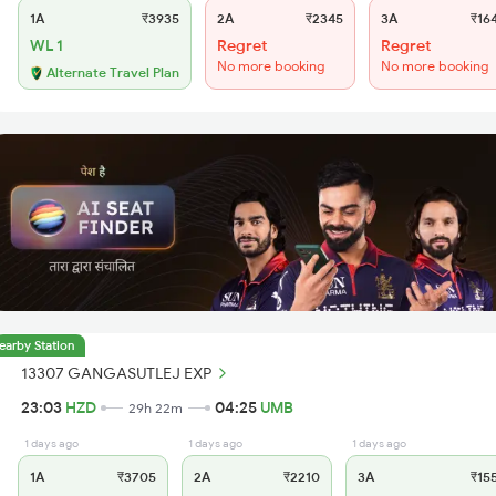
1A
₹3935
2A
₹2345
3A
₹16
WL 1
Regret
Regret
No more booking
No more booking
Alternate Travel Plan
earby Station
13307 GANGASUTLEJ EXP
23:03
HZD
04:25
UMB
29h 22m
1 days ago
1 days ago
1 days ago
1A
₹3705
2A
₹2210
3A
₹15