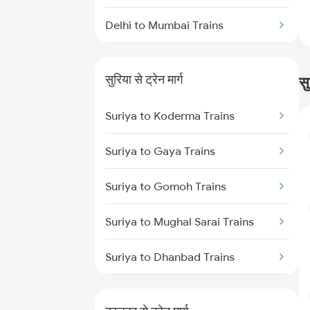
Delhi to Mumbai Trains
Mumbai to Pune Trains
सुरिया से ट्रेन मार्ग
स
Delhi to Jammu Trains
Suriya to Koderma Trains
Mumbai to Delhi Trains
Suriya to Gaya Trains
Mumbai to Goa Trains
Suriya to Gomoh Trains
Chennai to Coimbatore Trains
Suriya to Mughal Sarai Trains
Suriya to Dhanbad Trains
Suriya to Patna Trains