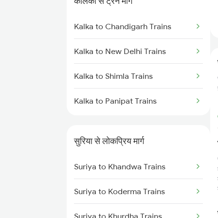
कालका से ट्रेन मार्ग
Suriya to Parsabad Trains
Kalka to Chandigarh Trains
Suriya to Durgapur Trains
Kalka to New Delhi Trains
Suriya to Muri Trains
Kalka to Shimla Trains
Suriya to Burdwan Trains
Kalka to Panipat Trains
Suriya to Kolkata Trains
Suriya to Ranchi Trains
सुरिया से लोकप्रिय मार्ग
Suriya to Asansol Trains
Suriya to Khandwa Trains
Suriya to Koderma Trains
Suriya to Khurdha Trains