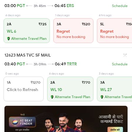
03:00
PGT
06:45
ERS
3h 45m
Schedule
4 days ago
1 days ago
4 hrs ago
2A
₹725
3A
₹520
SL
₹15
WL 6
Regret
Regret
No more booking
No more booking
Alternate Travel Plan
12623 MAS TVC SF MAIL
03:40
PGT
06:49
TRTR
3h 09m
Schedule
0 sec ago
4 days ago
3 days ago
1A
₹1270
2A
₹770
3A
Click to Refresh
WL 10
WL 27
Alternate Travel Plan
Alternate Travel