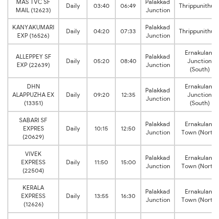
MAS TVC SF
Palakkad
Daily
03:40
06:49
Thrippunithur
MAIL (12623)
Junction
KANYAKUMARI
Palakkad
Daily
04:20
07:33
Thrippunithur
EXP (16526)
Junction
Ernakulam
ALLEPPEY SF
Palakkad
Daily
05:20
08:40
Junction
EXP (22639)
Junction
(South)
DHN
Ernakulam
Palakkad
ALAPPUZHA EX
Daily
09:20
12:35
Junction
Junction
(13351)
(South)
SABARI SF
Palakkad
Ernakulam
EXPRES
Daily
10:15
12:50
Junction
Town (North)
(20629)
VIVEK
Palakkad
Ernakulam
EXPRESS
Daily
11:50
15:00
Junction
Town (North)
(22504)
KERALA
Palakkad
Ernakulam
EXPRESS
Daily
13:55
16:30
Junction
Town (North)
(12626)