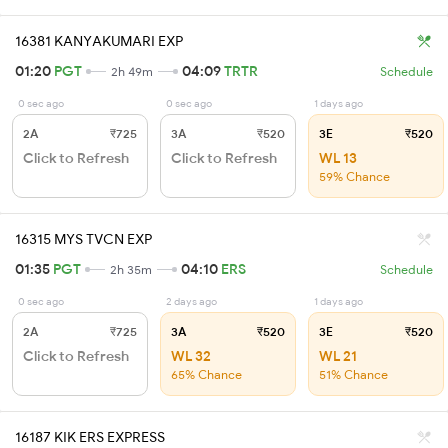
16381 KANYAKUMARI EXP
01:20
PGT
04:09
TRTR
2h 49m
Schedule
0 sec ago
0 sec ago
1 days ago
2A
₹725
3A
₹520
3E
₹520
Click to Refresh
Click to Refresh
WL 13
59% Chance
16315 MYS TVCN EXP
01:35
PGT
04:10
ERS
2h 35m
Schedule
0 sec ago
2 days ago
1 days ago
2A
₹725
3A
₹520
3E
₹520
Click to Refresh
WL 32
WL 21
65% Chance
51% Chance
16187 KIK ERS EXPRESS