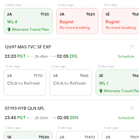
3 days ago
3 days ago
2 hrs ago
2A
₹725
3A
₹520
3E
₹52
WL 4
Regret
Regret
No more booking
No more booking
Alternate Travel Plan
12697 MAS TVC SF EXP
23:20
PGT
02:05
ERS
2h 45m
Schedule
0 sec ago
0 sec ago
12 days ago
2A
₹770
3A
₹565
3E
₹56
Click to Refresh
Click to Refresh
WL 1
Alternate Travel Pl
07193 HYB QLN SPL
23:45
PGT
02:05
ERN
2h 20m
Schedule
1 days ago
0 sec ago
0 sec ago
1A
₹1530
2A
₹1470
3A
₹107