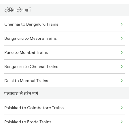
ट्रेंडिंग ट्रेन मार्ग
Chennai to Bengaluru Trains
Bengaluru to Mysore Trains
Pune to Mumbai Trains
Bengaluru to Chennai Trains
Delhi to Mumbai Trains
पलक्कड़ से ट्रेन मार्ग
Mumbai to Pune Trains
Palakkad to Coimbatore Trains
Delhi to Jammu Trains
Palakkad to Erode Trains
Mumbai to Delhi Trains