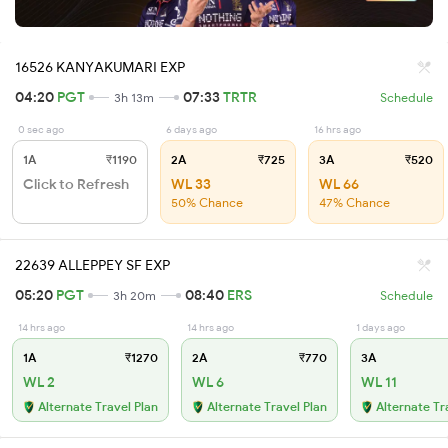
16526 KANYAKUMARI EXP
04:20
PGT
07:33
TRTR
3h 13m
Schedule
0 sec ago
6 days ago
16 hrs ago
1A
₹1190
2A
₹725
3A
₹520
Click to Refresh
WL 33
WL 66
50% Chance
47% Chance
22639 ALLEPPEY SF EXP
05:20
PGT
08:40
ERS
3h 20m
Schedule
14 hrs ago
14 hrs ago
1 days ago
1A
₹1270
2A
₹770
3A
WL 2
WL 6
WL 11
Alternate Travel Plan
Alternate Travel Plan
Alternate Tr