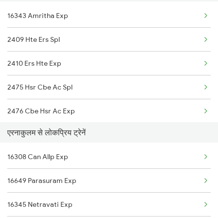
16343 Amritha Exp
22639 Alleppey Sf Exp
2409 Hte Ers Spl
12511 Raptisagar Exp
2410 Ers Hte Exp
13351 Dhn Alappuzha Ex
2475 Hsr Cbe Ac Spl
20629 Sabari Sf Expres
2476 Cbe Hsr Ac Exp
26651 Ers Vandebharat
एरनाकुलम से लोकप्रिय ट्रेनें
2507 Tvc Scl Express
22644 Pnbe Ers Exp
16308 Can Allp Exp
2508 Scl Tvc Special
22504 Vivek Express
16649 Parasuram Exp
2511 Festival Spl
15608 Scl Tvc Express
16345 Netravati Exp
2512 Kcvl Gkp Spl
12626 Kerala Express