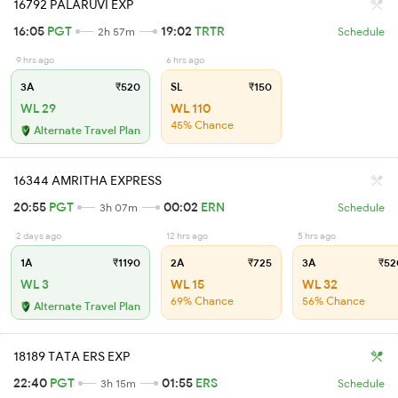
16792 PALARUVI EXP
16:05
PGT
19:02
TRTR
2h 57m
Schedule
9 hrs ago
6 hrs ago
3A
₹520
SL
₹150
WL 29
WL 110
45% Chance
Alternate Travel Plan
16344 AMRITHA EXPRESS
20:55
PGT
00:02
ERN
3h 07m
Schedule
2 days ago
12 hrs ago
5 hrs ago
1A
₹1190
2A
₹725
3A
₹52
WL 3
WL 15
WL 32
69% Chance
56% Chance
Alternate Travel Plan
18189 TATA ERS EXP
22:40
PGT
01:55
ERS
3h 15m
Schedule