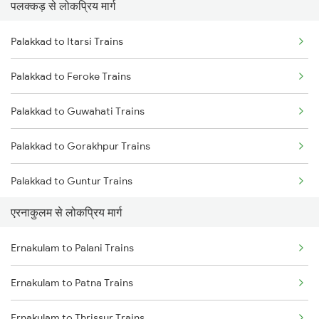
पलक्कड़ से लोकप्रिय मार्ग
Ernakulam to Chengannur Trains
Palakkad to Itarsi Trains
Ernakulam to Thiruvalla Trains
Palakkad to Feroke Trains
Ernakulam to Shoranur Trains
Palakkad to Guwahati Trains
Ernakulam to Varkala Trains
Palakkad to Gorakhpur Trains
Ernakulam to Erode Trains
Palakkad to Guntur Trains
Ernakulam to Coimbatore Trains
एरनाकुलम से लोकप्रिय मार्ग
Palakkad to Gooty Trains
Ernakulam to Palani Trains
Palakkad to Haripad Trains
Ernakulam to Patna Trains
Palakkad to Hojai Trains
Ernakulam to Thrissur Trains