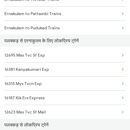
Palakkad to Hajipur Trains
Ernakulam to Pattambi Trains
Palakkad to Hosur Trains
Ernakulam to Pudukad Trains
Palakkad to Ranchi Trains
पलक्कड़ से एरनाकुलम के लिए लोकप्रिय ट्रेनें
Ernakulam to Pune Trains
Palakkad to Kolkata Trains
12695 Mas Tvc Sf Exp
Ernakulam to Piravam Road Trains
Palakkad to Kadapa Trains
16381 Kanyakumari Exp
Ernakulam to Paravur Trains
16315 Mys Tvcn Exp
Ernakulam to Koyilandy Trains
16187 Kik Ers Express
Ernakulam to Kollam Trains
12623 Mas Tvc Sf Mail
Ernakulam to Raipur Trains
पलक्कड़ से लोकप्रिय ट्रेनें
16526 Kanyakumari Exp
Ernakulam to Raichur Trains