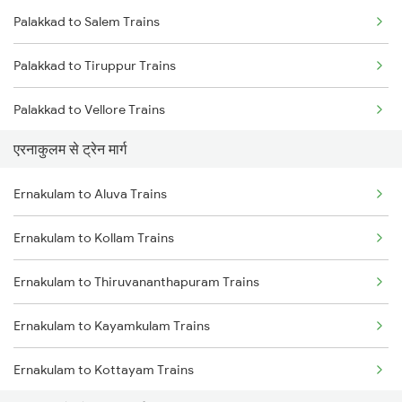
Palakkad to Salem Trains
Mumbai to Goa Trains
Palakkad to Tiruppur Trains
Chennai to Coimbatore Trains
Palakkad to Vellore Trains
एरनाकुलम से ट्रेन मार्ग
Palakkad to Jolarpettai Trains
Ernakulam to Aluva Trains
Palakkad to Aluva Trains
Ernakulam to Kollam Trains
Palakkad to Ottappalam Trains
Ernakulam to Thiruvananthapuram Trains
Palakkad to Kollam Trains
Ernakulam to Kayamkulam Trains
Palakkad to Kayamkulam Trains
Ernakulam to Kottayam Trains
Palakkad to Kottayam Trains