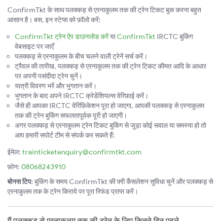
ConfirmTkt के साथ पलक्कड़ से एरनाकुलम तक की ट्रेन टिकट बुक करना बहुत
आसान है। बस, इन स्टेप्स को फ़ॉलो करें:
ConfirmTkt ट्रेन ऐप डाउनलोड करें
या
ConfirmTkt
IRCTC बुकिंग
वेबसाइट पर जाएँ
पलक्कड़ से एरनाकुलम के बीच चलने वाली ट्रेनें सर्च करें।
ट्रैवल की तारीख, पलक्कड़ से एरनाकुलम तक की ट्रेन टिकट कीमत आदि के आधार
पर अपनी पसंदीदा ट्रेन चुनें।
यात्री विवरण भरें और भुगतान करें।
भुगतान के बाद अपने IRCTC क्रेडेंशियल्स वेरिफ़ाई करें।
जैसे ही आपका IRCTC वेरिफ़िकेशन पूरा हो जाएगा, आपकी पलक्कड़ से एरनाकुलम
तक की ट्रेन बुकिंग सफलतापूर्वक पूरी हो जाएगी।
अगर पलक्कड़ से एरनाकुलम ट्रेन टिकट बुकिंग से जुड़ा कोई सवाल या समस्या हो तो
आप हमारी सपोर्ट टीम से संपर्क कर सकते हैं:
ईमेल:
trainticketenquiry@confirmtkt.com
फ़ोन:
08068243910
बोनस टिप:
बुकिंग के समय ConfirmTkt की फ़्री कैंसलेशन सुविधा चुनें और पलक्कड़ से
एरनाकुलम तक के ट्रेन किराये पर पूरा रिफंड प्राप्त करें।
मैं पलक्कड़ से एरनाकुलम तक की ट्रेन के लिए कितने दिन पहले