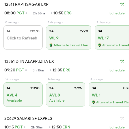
12511 RAPTISAGAR EXP
08:00
PGT
10:55
ERS
2h 55m
Schedule
0 sec ago
3 days ago
3 days ago
1A
₹1270
2A
₹770
3A
Click to Refresh
WL 9
WL 17
Alternate Travel Plan
Alternate Travel
13351 DHN ALAPPUZHA EX
09:20
PGT
12:35
ERS
3h 15m
Schedule
16 hrs ago
16 hrs ago
9 hrs ago
1A
₹1190
2A
₹725
3A
₹52
AVL 4
AVL 8
WL 1
Available
Available
Alternate Travel Pl
20629 SABARI SF EXPRES
10:15
PGT
12:50
ERN
2h 35m
Schedule