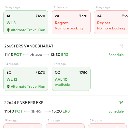
3 days ago
3 days ago
1 days ago
1A
₹1270
2A
₹770
3A
₹56
WL 3
Regret
Regret
No more booking
No more booking
Alternate Travel Plan
26651 ERS VANDEBHARAT
11:15
PGT
13:50
ERS
2h 35m
Schedule
14 hrs ago
2 hrs ago
EC
₹1270
CC
₹750
WL 12
AVL 10
Available
Alternate Travel Plan
22644 PNBE ERS EXP
11:40
PGT
15:20
ERS
3h 40m
Schedule
5 hrs ago
5 hrs ago
5 hrs ago