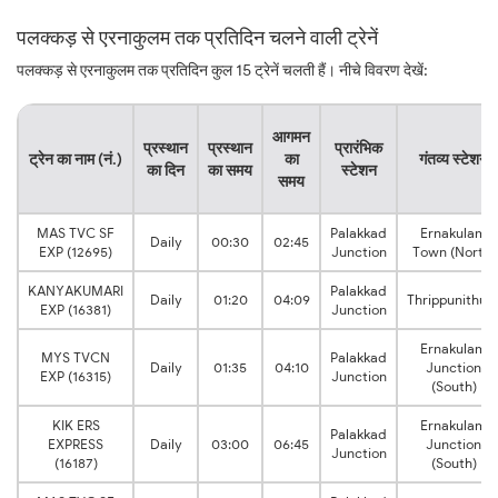
पलक्कड़ से एरनाकुलम तक प्रतिदिन चलने वाली ट्रेनें
पलक्कड़ से एरनाकुलम तक प्रतिदिन कुल 15 ट्रेनें चलती हैं। नीचे विवरण देखें:
आगमन
प्रस्थान
प्रस्थान
प्रारंभिक
ट्रेन का नाम (नं.)
का
गंतव्य स्टेशन
का दिन
का समय
स्टेशन
समय
MAS TVC SF
Palakkad
Ernakulam
Daily
00:30
02:45
EXP (12695)
Junction
Town (North)
KANYAKUMARI
Palakkad
Daily
01:20
04:09
Thrippunithur
EXP (16381)
Junction
Ernakulam
MYS TVCN
Palakkad
Daily
01:35
04:10
Junction
EXP (16315)
Junction
(South)
KIK ERS
Ernakulam
Palakkad
EXPRESS
Daily
03:00
06:45
Junction
Junction
(16187)
(South)