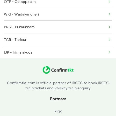
OTP - Ottappalam
22639 Seat Availability
2076 Jan Shatabdi
WKI - Wadakancheri
12511 Seat Availability
2283 Ers Nzm Duronto
PNQ - Punkunnam
13351 Seat Availability
2284 Ers Duronto Spl
TCR - Thrisur
20629 Seat Availability
IJK - Irinjalakuda
26651 Seat Availability
CKI - Chalakudi
22644 Seat Availability
AFK - Angamali
22504 Seat Availability
Confirmtkt.com is official partner of IRCTC to book IRCTC
train tickets and Railway train enquiry
AWY - Aluvaalwaye
15608 Seat Availability
Partners
IPL - Idapalli
12626 Seat Availability
ixigo
ERN - Ernakulam Town