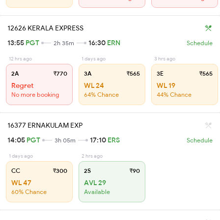
12626 KERALA EXPRESS
13:55
PGT
16:30
ERN
2h 35m
Schedule
12 hrs ago
1 days ago
3 hrs ago
2A
₹770
3A
₹565
3E
₹565
Regret
WL 24
WL 19
No more booking
64% Chance
44% Chance
16377 ERNAKULAM EXP
14:05
PGT
17:10
ERS
3h 05m
Schedule
1 days ago
2 hrs ago
CC
₹300
2S
₹90
WL 47
AVL 29
60% Chance
Available