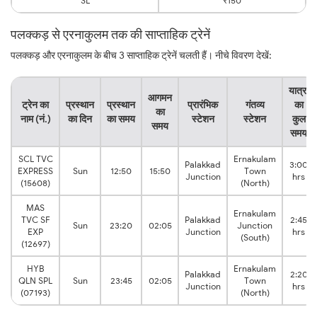
SL
₹150
पलक्कड़ से एरनाकुलम तक की साप्ताहिक ट्रेनें
पलक्कड़ और एरनाकुलम के बीच 3 साप्ताहिक ट्रेनें चलती हैं। नीचे विवरण देखें:
यात्रा
आगमन
ट्रेन का
प्रस्थान
प्रस्थान
प्रारंभिक
गंतव्य
का
का
नाम (नं.)
का दिन
का समय
स्टेशन
स्टेशन
कुल
समय
समय
SCL TVC
Ernakulam
Palakkad
3:00
EXPRESS
Sun
12:50
15:50
Town
Junction
hrs
(15608)
(North)
MAS
Ernakulam
TVC SF
Palakkad
2:45
Sun
23:20
02:05
Junction
EXP
Junction
hrs
(South)
(12697)
HYB
Ernakulam
Palakkad
2:20
QLN SPL
Sun
23:45
02:05
Town
Junction
hrs
(07193)
(North)