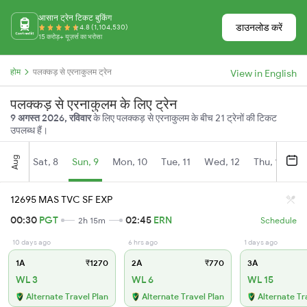
आसान ट्रेन टिकट बुकिंग
डाउनलोड करें
4.8 (1,104,530)
15 करोड़+ यूज़र्स का भरोसा
होम
पलक्कड़ से एरनाकुलम ट्रेन
View in English
पलक्कड़ से एरनाकुलम के लिए ट्रेन
9 अगस्त 2026, रविवार
के लिए पलक्कड़ से एरनाकुलम के बीच 21 ट्रेनों की टिकट
उपलब्ध हैं।
Aug
Sat, 8
Sun, 9
Mon, 10
Tue, 11
Wed, 12
Thu, 13
Fr
12695 MAS TVC SF EXP
00:30
PGT
02:45
ERN
2h 15m
Schedule
10 days ago
6 hrs ago
1 days ago
1A
₹1270
2A
₹770
3A
WL 3
WL 6
WL 15
Alternate Travel Plan
Alternate Travel Plan
Alternate Tr