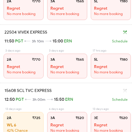
2A
₹770
3A
₹565
SL
₹180
Regret
Regret
Regret
No more booking
No more booking
No more booking
22504 VIVEK EXPRESS
11:50
PGT
15:00
ERN
3h 10m
Schedule
3 days ago
3 days ago
17 hrs ago
2A
₹770
3A
₹565
SL
₹180
Regret
Regret
Regret
No more booking
No more booking
No more booking
15608 SCL TVC EXPRESS
12:50
PGT
15:50
ERN
3h 00m
Schedule
13 days ago
6 days ago
13 days ago
2A
₹725
3A
₹520
3E
₹520
WL 6
Regret
Regret
42% Chance
No more booking
No more booking