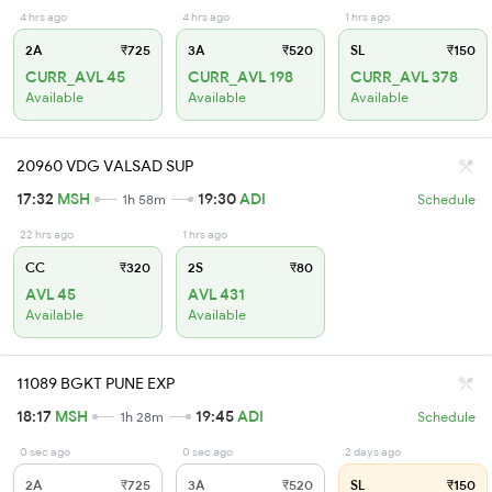
4 hrs ago
4 hrs ago
1 hrs ago
2A
₹725
3A
₹520
SL
₹150
CURR_AVL 45
CURR_AVL 198
CURR_AVL 378
Available
Available
Available
20960 VDG VALSAD SUP
17:32
MSH
19:30
ADI
1h 58m
Schedule
22 hrs ago
1 hrs ago
CC
₹320
2S
₹80
AVL 45
AVL 431
Available
Available
11089 BGKT PUNE EXP
18:17
MSH
19:45
ADI
1h 28m
Schedule
0 sec ago
0 sec ago
2 days ago
2A
₹725
3A
₹520
SL
₹150