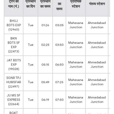
ट्रेन का
प्रस्थान
प्रस्थान
प्रारंभिक
क
का
गंतव्य स्टेशन
नाम (नं.)
का दिन
का समय
स्टेशन
क
समय
स
BHUJ
Mahesana
Ahmedabad
1:
BDTS EXP
Tue
01:26
03:05
Junction
Junction
h
(12960)
BKN
BDTS SF
Mahesana
Ahmedabad
1:
Tue
02:25
03:50
EXP
Junction
Junction
h
(22473)
JAT BDTS
Mahesana
Ahmedabad
1:
EXP
Tue
05:15
06:50
Junction
Junction
h
(19028)
SGNR TPJ
Mahesana
Ahmedabad
1:
HUMSFAR
Tue
05:49
07:25
Junction
Junction
h
(22497)
JU MS SF
Mahesana
Ahmedabad
1:
EXPRESS
Tue
06:19
07:50
Junction
Junction
h
(22664)
BGKT