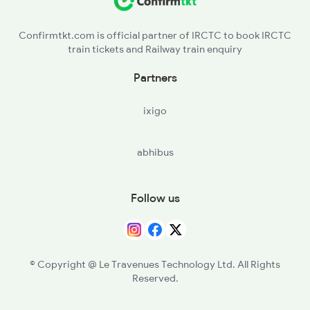
20495 Seat Availability
2248 Adi Gwl Sf Spl
11089 Bgkt Pune Exp
Confirmtkt.com is official partner of IRCTC to book IRCTC
train tickets and Railway train enquiry
12916 Seat Availability
20485 Jsm Sbib Sf Exp
Partners
19028 Seat Availability
14701 Aravali Express
ixigo
22497 Seat Availability
14707 Ranakpur Exp
abhibus
22664 Seat Availability
12215 Bdts Garib Rath
12958 Seat Availability
Follow us
19410 Seat Availability
19408 Seat Availability
© Copyright @ Le Travenues Technology Ltd. All Rights
Reserved.
12547 Seat Availability