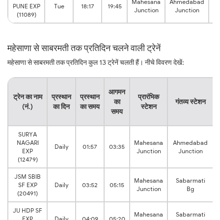
Mahesana
Ahmedabad
1:
PUNE EXP
Tue
18:17
19:45
Junction
Junction
h
(11089)
महेसाणा से साबरमती तक प्रतिदिन चलने वाली ट्रेनें
महेसाणा से साबरमती तक प्रतिदिन कुल 13 ट्रेनें चलती हैं। नीचे विवरण देखें:
य
आगमन
ट्रेन का नाम
प्रस्थान
प्रस्थान
प्रारंभिक
का
गंतव्य स्टेशन
(नं.)
का दिन
का समय
स्टेशन
समय
SURYA
NAGARI
Mahesana
Ahmedabad
Daily
01:57
03:35
EXP
Junction
Junction
(12479)
JSM SBIB
Mahesana
Sabarmati
SF EXP
Daily
03:52
05:15
Junction
Bg
(20491)
JU HDP SF
Mahesana
Sabarmati
EXP
Daily
04:09
05:20