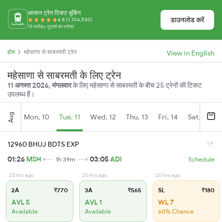
आसान ट्रेन टिकट बुकिंग
डाउनलोड करें
4.8 (1,104,530)
15 करोड़+ यूज़र्स का भरोसा
होम
महेसाणा से साबरमती ट्रेन
View in English
महेसाणा से साबरमती के लिए ट्रेन
11 अगस्त 2026, मंगलवार
के लिए महेसाणा से साबरमती के बीच 25 ट्रेनों की टिकट
उपलब्ध हैं।
Aug
Mon, 10
Tue, 11
Wed, 12
Thu, 13
Fri, 14
Sat, 15
12960 BHUJ BDTS EXP
01:26
MSH
03:05
ADI
1h 39m
Schedule
20 hrs ago
20 hrs ago
20 hrs ago
2A
₹770
3A
₹565
SL
₹180
AVL 5
AVL 1
WL 7
Available
Available
60% Chance