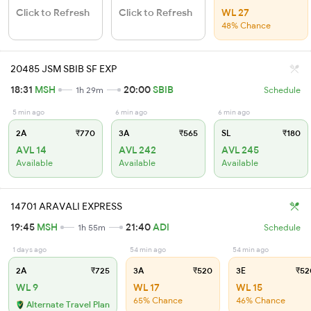
Click to Refresh
Click to Refresh
WL 27
48% Chance
20485 JSM SBIB SF EXP
18:31
MSH
20:00
SBIB
1h 29m
Schedule
5 min ago
6 min ago
6 min ago
2A
₹770
3A
₹565
SL
₹180
AVL 14
AVL 242
AVL 245
Available
Available
Available
14701 ARAVALI EXPRESS
19:45
MSH
21:40
ADI
1h 55m
Schedule
1 days ago
54 min ago
54 min ago
2A
₹725
3A
₹520
3E
₹52
WL 9
WL 17
WL 15
65% Chance
46% Chance
Alternate Travel Plan