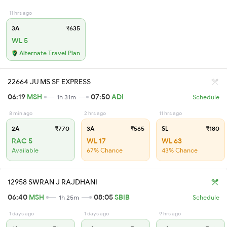
11 hrs ago
3A
₹635
WL 5
Alternate Travel Plan
22664 JU MS SF EXPRESS
06:19
MSH
07:50
ADI
1h 31m
Schedule
8 min ago
2 hrs ago
11 hrs ago
2A
₹770
3A
₹565
SL
₹180
RAC 5
WL 17
WL 63
Available
67% Chance
43% Chance
12958 SWRAN J RAJDHANI
06:40
MSH
08:05
SBIB
1h 25m
Schedule
1 days ago
1 days ago
9 hrs ago