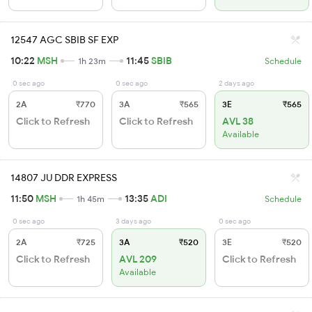
12547 AGC SBIB SF EXP
10:22
MSH
11:45
SBIB
1h 23m
Schedule
0 sec ago
0 sec ago
2 days ago
2A
₹770
3A
₹565
3E
₹565
Click to Refresh
Click to Refresh
AVL 38
Available
14807 JU DDR EXPRESS
11:50
MSH
13:35
ADI
1h 45m
Schedule
0 sec ago
3 days ago
0 sec ago
2A
₹725
3A
₹520
3E
₹520
Click to Refresh
AVL 209
Click to Refresh
Available