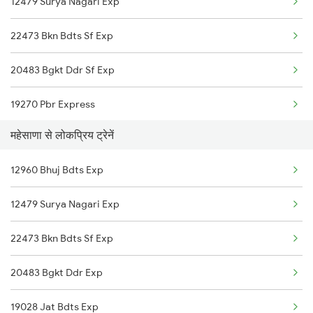
12479 Surya Nagari Exp
Mahesana to Vadodara Trains
22473 Bkn Bdts Sf Exp
Mahesana to Surat Trains
20483 Bgkt Ddr Sf Exp
Mahesana to Jaipur Trains
19270 Pbr Express
Mahesana to Jodhpur Trains
महेसाणा से लोकप्रिय ट्रेनें
20491 Jsm Sbib Sf Exp
12960 Bhuj Bdts Exp
20495 Ju Hdp Sf Exp
12479 Surya Nagari Exp
12916 Ashram Express
22473 Bkn Bdts Sf Exp
19028 Jat Bdts Exp
20483 Bgkt Ddr Exp
22497 Sgnr Tpj Humsfar
19028 Jat Bdts Exp
22664 Ju Ms Sf Express