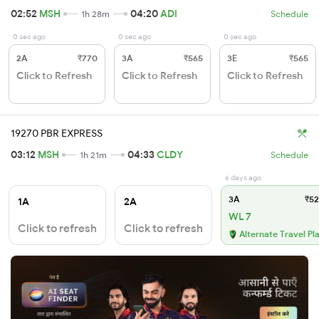
02:52
MSH
04:20
ADI
1h 28m
Schedule
0 sec ago
0 sec ago
0 sec ago
2A
₹770
3A
₹565
3E
₹565
Click to Refresh
Click to Refresh
Click to Refresh
19270 PBR EXPRESS
03:12
MSH
04:33
CLDY
1h 21m
Schedule
6 days ago
3A
₹52
1A
2A
WL 7
Click to refresh
Click to refresh
Alternate Travel Pl