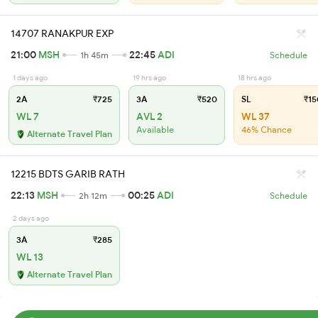
14707 RANAKPUR EXP
21:00
MSH
22:45
ADI
1h 45m
Schedule
1 days ago
19 hrs ago
18 hrs ago
2A
₹725
3A
₹520
SL
₹15
WL 7
AVL 2
WL 37
Available
46% Chance
Alternate Travel Plan
12215 BDTS GARIB RATH
22:13
MSH
00:25
ADI
2h 12m
Schedule
2 days ago
3A
₹285
WL 13
Alternate Travel Plan