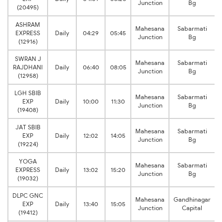
Junction
Bg
(20495)
ASHRAM
Mahesana
Sabarmati
EXPRESS
Daily
04:29
05:45
Junction
Bg
(12916)
SWRAN J
Mahesana
Sabarmati
RAJDHANI
Daily
06:40
08:05
Junction
Bg
(12958)
LGH SBIB
Mahesana
Sabarmati
EXP
Daily
10:00
11:30
Junction
Bg
(19408)
JAT SBIB
Mahesana
Sabarmati
EXP
Daily
12:02
14:05
Junction
Bg
(19224)
YOGA
Mahesana
Sabarmati
EXPRESS
Daily
13:02
15:20
Junction
Bg
(19032)
DLPC GNC
Mahesana
Gandhinagar
EXP
Daily
13:40
15:05
Junction
Capital
(19412)