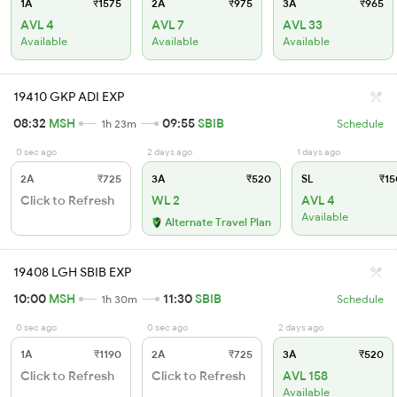
1A
₹1575
2A
₹975
3A
₹965
AVL 4
AVL 7
AVL 33
Available
Available
Available
19410 GKP ADI EXP
08:32
MSH
09:55
SBIB
1h 23m
Schedule
0 sec ago
2 days ago
1 days ago
2A
₹725
3A
₹520
SL
₹15
Click to Refresh
WL 2
AVL 4
Available
Alternate Travel Plan
19408 LGH SBIB EXP
10:00
MSH
11:30
SBIB
1h 30m
Schedule
0 sec ago
0 sec ago
2 days ago
1A
₹1190
2A
₹725
3A
₹520
Click to Refresh
Click to Refresh
AVL 158
Available