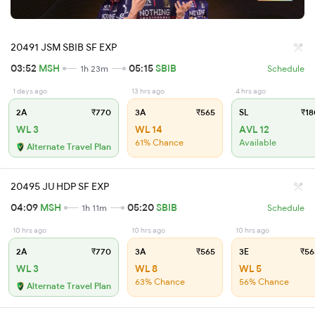
20491 JSM SBIB SF EXP
03:52
MSH
05:15
SBIB
1h 23m
Schedule
1 days ago
13 hrs ago
4 hrs ago
2A
₹770
3A
₹565
SL
₹18
WL 3
WL 14
AVL 12
61% Chance
Available
Alternate Travel Plan
20495 JU HDP SF EXP
04:09
MSH
05:20
SBIB
1h 11m
Schedule
10 hrs ago
10 hrs ago
10 hrs ago
2A
₹770
3A
₹565
3E
₹56
WL 3
WL 8
WL 5
63% Chance
56% Chance
Alternate Travel Plan