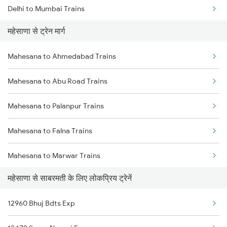
Delhi to Mumbai Trains
महेसाणा से ट्रेन मार्ग
Mumbai to Pune Trains
Mahesana to Ahmedabad Trains
Delhi to Jammu Trains
Mahesana to Abu Road Trains
Mumbai to Delhi Trains
Mahesana to Palanpur Trains
Mumbai to Goa Trains
Mahesana to Falna Trains
Chennai to Coimbatore Trains
Mahesana to Marwar Trains
महेसाणा से साबरमती के लिए लोकप्रिय ट्रेनें
Mahesana to Sabarmati Trains
12960 Bhuj Bdts Exp
Mahesana to Ajmer Trains