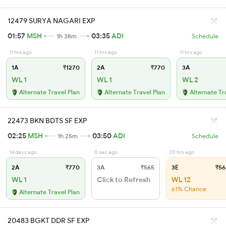
12479 SURYA NAGARI EXP
01:57
MSH
03:35
ADI
1h 38m
Schedule
11 hrs ago
11 hrs ago
11 hrs ago
1A
₹1270
2A
₹770
3A
WL 1
WL 1
WL 2
Alternate Travel Plan
Alternate Travel Plan
Alternate Tr
22473 BKN BDTS SF EXP
02:25
MSH
03:50
ADI
1h 25m
Schedule
14 days ago
0 sec ago
20 hrs ago
2A
₹770
3A
₹565
3E
₹56
WL 1
Click to Refresh
WL 12
61% Chance
Alternate Travel Plan
20483 BGKT DDR SF EXP