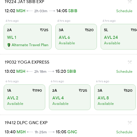
19224 JAT SBIB EXP
12:02
MSH
14:05
SBIB
2h 03m
Schedule
4 hrs ago
4 hrs ago
4 hrs ago
2A
₹725
3A
₹520
SL
₹15
WL 1
AVL 6
AVL 24
Available
Available
Alternate Travel Plan
19032 YOGA EXPRESS
13:02
MSH
15:20
SBIB
2h 18m
Schedule
6 hrs ago
6 hrs ago
6 hrs ago
1A
₹1190
2A
₹725
3A
₹520
AVL 2
AVL 4
AVL 8
Available
Available
Available
19412 DLPC GNC EXP
13:40
MSH
15:05
GNC
1h 25m
Schedule