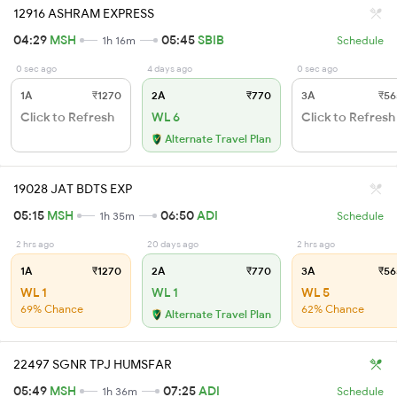
12916 ASHRAM EXPRESS
04:29
MSH
05:45
SBIB
1h 16m
Schedule
0 sec ago
4 days ago
0 sec ago
1A
₹1270
2A
₹770
3A
₹56
Click to Refresh
WL 6
Click to Refresh
Alternate Travel Plan
19028 JAT BDTS EXP
05:15
MSH
06:50
ADI
1h 35m
Schedule
2 hrs ago
20 days ago
2 hrs ago
1A
₹1270
2A
₹770
3A
₹56
WL 1
WL 1
WL 5
69% Chance
62% Chance
Alternate Travel Plan
22497 SGNR TPJ HUMSFAR
05:49
MSH
07:25
ADI
1h 36m
Schedule