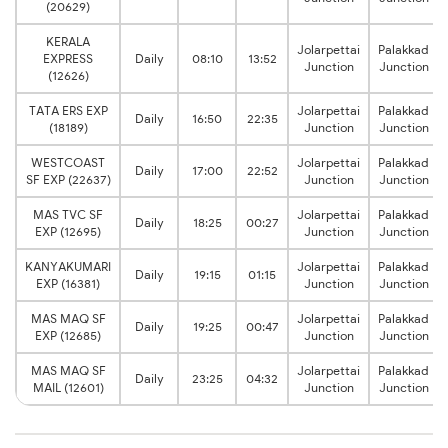
(20629)
KERALA
Jolarpettai
Palakkad
EXPRESS
Daily
08:10
13:52
Junction
Junction
(12626)
TATA ERS EXP
Jolarpettai
Palakkad
Daily
16:50
22:35
(18189)
Junction
Junction
WESTCOAST
Jolarpettai
Palakkad
Daily
17:00
22:52
SF EXP (22637)
Junction
Junction
MAS TVC SF
Jolarpettai
Palakkad
Daily
18:25
00:27
EXP (12695)
Junction
Junction
KANYAKUMARI
Jolarpettai
Palakkad
Daily
19:15
01:15
EXP (16381)
Junction
Junction
MAS MAQ SF
Jolarpettai
Palakkad
Daily
19:25
00:47
EXP (12685)
Junction
Junction
MAS MAQ SF
Jolarpettai
Palakkad
Daily
23:25
04:32
MAIL (12601)
Junction
Junction