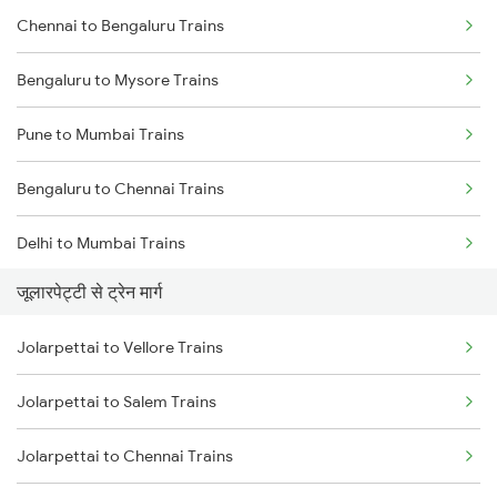
Chennai to Bengaluru Trains
Bengaluru to Mysore Trains
Pune to Mumbai Trains
Bengaluru to Chennai Trains
Delhi to Mumbai Trains
जूलारपेट्टी से ट्रेन मार्ग
Mumbai to Pune Trains
Jolarpettai to Vellore Trains
Delhi to Jammu Trains
Jolarpettai to Salem Trains
Mumbai to Delhi Trains
Jolarpettai to Chennai Trains
Mumbai to Goa Trains