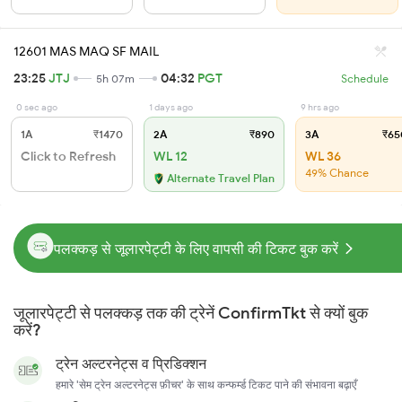
12601 MAS MAQ SF MAIL
23:25
JTJ
04:32
PGT
5h 07m
Schedule
0 sec ago
1 days ago
9 hrs ago
1A
₹1470
2A
₹890
3A
₹65
Click to Refresh
WL 12
WL 36
49% Chance
Alternate Travel Plan
पलक्कड़ से जूलारपेट्टी के लिए वापसी की टिकट बुक करें
जूलारपेट्टी से पलक्कड़ तक की ट्रेनें ConfirmTkt से क्यों बुक
करें?
ट्रेन अल्टरनेट्स व प्रिडिक्शन
हमारे 'सेम ट्रेन अल्टरनेट्स फ़ीचर' के साथ कन्फर्म्ड टिकट पाने की संभावना बढ़ाएँ