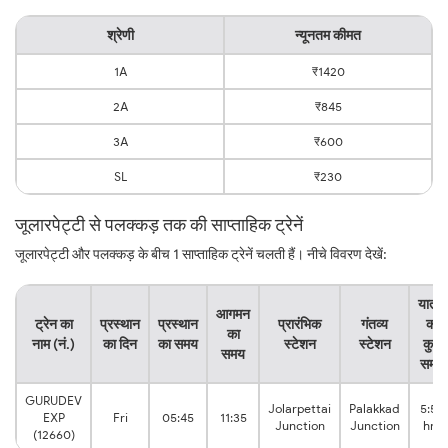
श्रेणी
न्यूनतम कीमत
1A
₹1420
2A
₹845
3A
₹600
SL
₹230
जूलारपेट्टी से पलक्कड़ तक की साप्ताहिक ट्रेनें
जूलारपेट्टी और पलक्कड़ के बीच 1 साप्ताहिक ट्रेनें चलती हैं। नीचे विवरण देखें:
यात्रा
आगमन
ट्रेन का
प्रस्थान
प्रस्थान
प्रारंभिक
गंतव्य
का
का
नाम (नं.)
का दिन
का समय
स्टेशन
स्टेशन
कुल
समय
समय
GURUDEV
Jolarpettai
Palakkad
5:50
EXP
Fri
05:45
11:35
Junction
Junction
hrs
(12660)