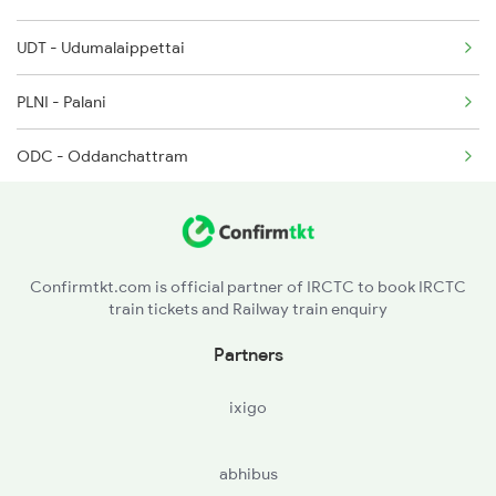
2476 Cbe Hsr Ac Exp
UDT - Udumalaippettai
22637 Seat Availability
2507 Tvc Scl Express
PLNI - Palani
17421 Seat Availability
ODC - Oddanchattram
12695 Seat Availability
DG - Dindigul Jn
16381 Seat Availability
KRR - Karur
12685 Seat Availability
Confirmtkt.com is official partner of IRCTC to book IRCTC
train tickets and Railway train enquiry
MONR - Mohanur
12789 Seat Availability
Partners
NMKL - Namakkal
12601 Seat Availability
ixigo
RASP - Rasipuram
abhibus
SA - Salem Jn