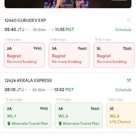
12660 GURUDEV EXP
05:45
JTJ
11:35
PGT
5h 50m
Schedule
6 days ago
6 days ago
5 days ago
2A
₹910
3A
₹660
SL
₹265
Regret
Regret
Regret
No more booking
No more booking
No more booking
12626 KERALA EXPRESS
08:10
JTJ
13:52
PGT
5h 42m
Schedule
15 days ago
21 hrs ago
1 days ago
2A
₹910
3A
₹660
3E
WL 1
WL 6
WL 6
61% Chance
Alternate Travel Plan
Alternate Travel Plan