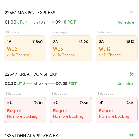
22651 MAS PGT EXPRESS
01:00
JTJ
09:10
PGT
8h 10m
Schedule
10 hrs ago
1 days ago
17 hrs ago
1A
₹1860
2A
₹1120
3A
₹810
WL 2
WL 6
WL 12
63% Chance
66% Chance
53% Chance
22647 KRBA TVCN SF EXP
02:20
JTJ
07:55
PGT
5h 35m
Schedule
3 days ago
3 days ago
3 days ago
2A
₹910
3A
₹660
3E
₹615
Regret
Regret
Regret
No more booking
No more booking
No more booking
13351 DHN ALAPPUZHA EX