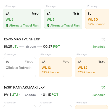
10 hrs ago
9 hrs ago
10 hrs ago
2A
₹860
3A
₹615
SL
WL 6
WL 5
WL 50
59% Chance
Alternate Travel Plan
Alternate Travel Plan
12695 MAS TVC SF EXP
18:25
JTJ
00:27
PGT
6h 02m
Schedule
0 sec ago
9 hrs ago
9 hrs ago
1A
₹1500
2A
₹910
3A
₹660
Click to Refresh
WL 13
WL 32
69% Chance
57% Chance
16381 KANYAKUMARI EXP
19:15
JTJ
01:15
PGT
6h 00m
Schedule
0 sec ago
0 sec ago
9 hrs ago