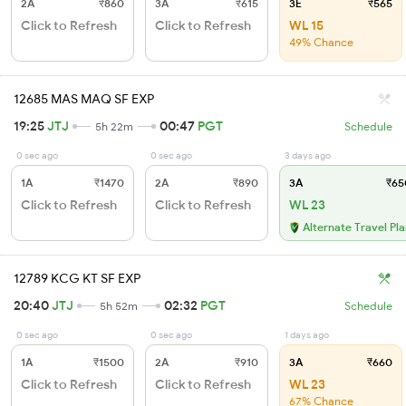
2A
₹860
3A
₹615
3E
₹565
Click to Refresh
Click to Refresh
WL 15
49% Chance
12685 MAS MAQ SF EXP
19:25
JTJ
00:47
PGT
5h 22m
Schedule
0 sec ago
0 sec ago
3 days ago
1A
₹1470
2A
₹890
3A
₹65
Click to Refresh
Click to Refresh
WL 23
Alternate Travel Pl
12789 KCG KT SF EXP
20:40
JTJ
02:32
PGT
5h 52m
Schedule
0 sec ago
0 sec ago
1 days ago
1A
₹1500
2A
₹910
3A
₹660
Click to Refresh
Click to Refresh
WL 23
67% Chance