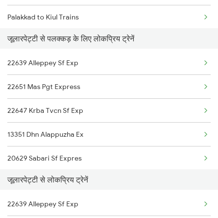
Palakkad to Kiul Trains
Jolarpettai to Rayagada Trains
जूलारपेट्टी से पलक्कड़ के लिए लोकप्रिय ट्रेनें
Palakkad to Khalilabad Trains
Jolarpettai to Rengali Trains
22639 Alleppey Sf Exp
Palakkad to Marthandam Trains
Jolarpettai to Rajahmundry Trains
22651 Mas Pgt Express
Palakkad to Kishanganj Trains
Jolarpettai to Rameswaram Trains
22647 Krba Tvcn Sf Exp
Palakkad to Kokrajhar Trains
13351 Dhn Alappuzha Ex
Palakkad to Vellore Trains
20629 Sabari Sf Expres
Palakkad to Karunagappally Trains
जूलारपेट्टी से लोकप्रिय ट्रेनें
12660 Gurudev Exp
22639 Alleppey Sf Exp
12626 Kerala Express