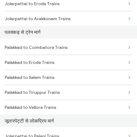
Jolarpettai to Erode Trains
Chennai to Coimbatore Trains
Jolarpettai to Arakkonam Trains
पलक्कड़ से ट्रेन मार्ग
Jolarpettai to Tiruppur Trains
Palakkad to Coimbatore Trains
Jolarpettai to Coimbatore Trains
Palakkad to Erode Trains
Jolarpettai to Bengaluru Trains
Palakkad to Salem Trains
Palakkad to Tiruppur Trains
Palakkad to Vellore Trains
जूलारपेट्टी से लोकप्रिय मार्ग
Palakkad to Ernakulam Trains
Jolarpettai to Palani Trains