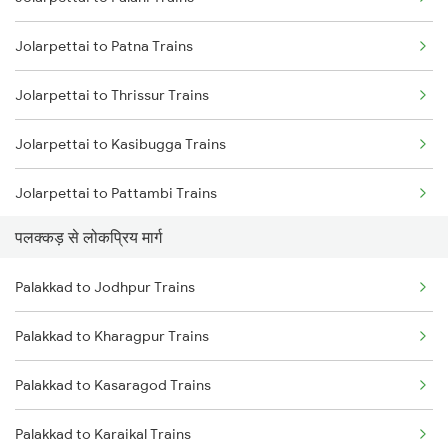
Palakkad to Aluva Trains
Jolarpettai to Patna Trains
Palakkad to Ottappalam Trains
Jolarpettai to Thrissur Trains
Palakkad to Kollam Trains
Jolarpettai to Kasibugga Trains
Palakkad to Kayamkulam Trains
Jolarpettai to Pattambi Trains
Palakkad to Kottayam Trains
पलक्कड़ से लोकप्रिय मार्ग
Jolarpettai to Pune Trains
Palakkad to Jodhpur Trains
Jolarpettai to Kollam Trains
Palakkad to Kharagpur Trains
Jolarpettai to Raipur Trains
Palakkad to Kasaragod Trains
Jolarpettai to Raichur Trains
Palakkad to Karaikal Trains
Jolarpettai to Ramagundam Trains