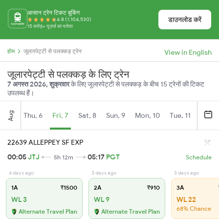
आसान ट्रेन टिकट बुकिंग
डाउनलोड करें
4.8 (1,104,530)
15 करोड़+ यूज़र्स का भरोसा
होम
जूलारपेट्टी से पलक्कड़ ट्रेन
View in English
जूलारपेट्टी से पलक्कड़ के लिए ट्रेन
7 अगस्त 2026, शुक्रवार
के लिए जूलारपेट्टी से पलक्कड़ के बीच 15 ट्रेनों की टिकट
उपलब्ध हैं।
Aug
Thu, 6
Fri, 7
Sat, 8
Sun, 9
Mon, 10
Tue, 11
Wed, 
22639 ALLEPPEY SF EXP
00:05
JTJ
05:17
PGT
5h 12m
Schedule
4 days ago
3 days ago
3 days ago
1A
₹1500
2A
₹910
3A
WL 3
WL 9
WL 22
68% Chance
Alternate Travel Plan
Alternate Travel Plan