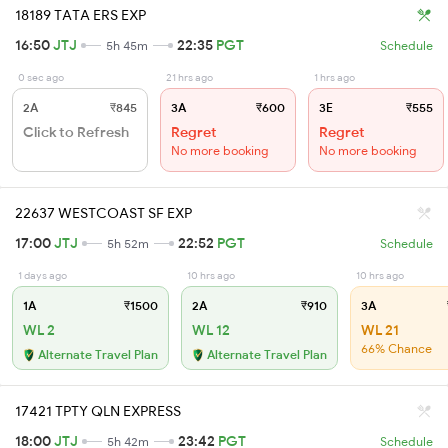
18189 TATA ERS EXP
16:50
JTJ
22:35
PGT
5h 45m
Schedule
0 sec ago
21 hrs ago
1 hrs ago
2A
₹845
3A
₹600
3E
₹555
Click to Refresh
Regret
Regret
No more booking
No more booking
22637 WESTCOAST SF EXP
17:00
JTJ
22:52
PGT
5h 52m
Schedule
1 days ago
10 hrs ago
10 hrs ago
1A
₹1500
2A
₹910
3A
WL 2
WL 12
WL 21
66% Chance
Alternate Travel Plan
Alternate Travel Plan
17421 TPTY QLN EXPRESS
18:00
JTJ
23:42
PGT
5h 42m
Schedule