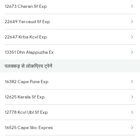
12673 Cheran Sf Exp
18189 Tata Ers Exp
22649 Yercaud Sf Exp
22637 Westcoast Sf Exp
22647 Krba Kcvl Exp
17421 Tpty Qln Express
13351 Dhn Alappuzha Ex
12695 Mas Tvc Sf Exp
पलक्कड़ से लोकप्रिय ट्रेनें
12660 Gurudev Exp
16381 Kanyakumari Exp
16382 Cape Pune Exp
12626 Kerala Express
12685 Mas Maq Sf Exp
12625 Kerala Sf Exp
12675 Kovai Sf Exp
12789 Kcg Kt Sf Exp
12778 Kcvl Ubl Sf Exp
2249 Sbc Ntsk Special
12601 Mas Maq Sf Mail
16525 Cape Sbc Expres
2250 Ntsk Sbc Special