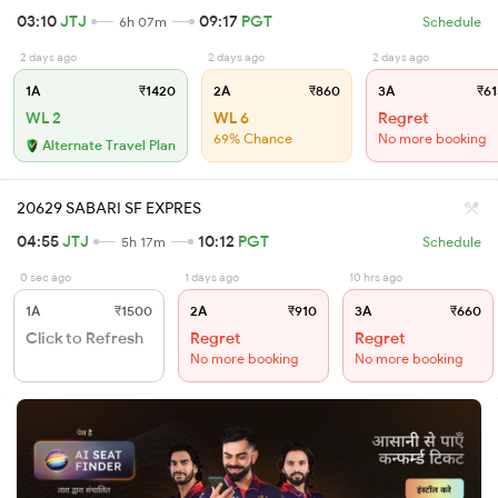
03:10
JTJ
09:17
PGT
6h 07m
Schedule
2 days ago
2 days ago
2 days ago
1A
₹1420
2A
₹860
3A
₹61
WL 2
WL 6
Regret
69% Chance
No more booking
Alternate Travel Plan
20629 SABARI SF EXPRES
04:55
JTJ
10:12
PGT
5h 17m
Schedule
0 sec ago
1 days ago
10 hrs ago
1A
₹1500
2A
₹910
3A
₹660
Click to Refresh
Regret
Regret
No more booking
No more booking