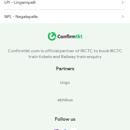
LPI - Lingampalli
17050 Seat Availability
NPL - Nagalapalle
17073 Seat Availability
SKP - Shankarpalli
12794 Seat Availability
GGD - Gullaguda
17012 Seat Availability
Confirmtkt.com is official partner of IRCTC to book IRCTC
train tickets and Railway train enquiry
CTF - Chitgidda
17014 Seat Availability
Partners
17030 Seat Availability
ixigo
17253 Seat Availability
abhibus
17289 Seat Availability
22731 Seat Availability
Follow us