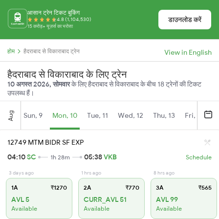
आसान ट्रेन टिकट बुकिंग
डाउनलोड करें
4.8 (1,104,530)
15 करोड़+ यूज़र्स का भरोसा
होम
हैदराबाद से विकाराबाद ट्रेन
View in English
हैदराबाद से विकाराबाद के लिए ट्रेन
10 अगस्त 2026, सोमवार
के लिए हैदराबाद से विकाराबाद के बीच 18 ट्रेनों की टिकट
उपलब्ध हैं।
Aug
Sun, 9
Mon, 10
Tue, 11
Wed, 12
Thu, 13
Fri, 14
S
12749 MTM BIDR SF EXP
04:10
SC
05:38
VKB
1h 28m
Schedule
3 days ago
1 hrs ago
8 hrs ago
1A
₹1270
2A
₹770
3A
₹565
AVL 5
CURR_AVL 51
AVL 99
Available
Available
Available