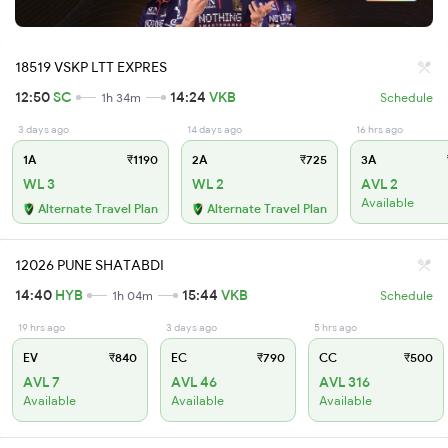
18519 VSKP LTT EXPRES
12:50
SC
14:24
VKB
1h 34m
Schedule
3 days ago
14 days ago
16 hrs ago
1A
₹1190
2A
₹725
3A
WL 3
WL 2
AVL 2
Available
Alternate Travel Plan
Alternate Travel Plan
12026 PUNE SHATABDI
14:40
HYB
15:44
VKB
1h 04m
Schedule
19 hrs ago
3 days ago
5 hrs ago
EV
₹840
EC
₹790
CC
₹500
AVL 7
AVL 46
AVL 316
Available
Available
Available