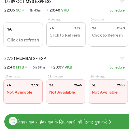
17289 CCT MYS EXPRESS
22:05
SC
23:48
VKB
1h 43m
Schedule
0 sec ago
0 sec ago
2A
₹725
3A
₹520
1A
Click to Refresh
Click to Refresh
Click to refresh
22731 MUMBAI SF EXP
22:40
HYB
23:39
VKB
0h 59m
Schedule
27 min ago
28 min ago
28 min ago
2A
₹770
3A
₹565
SL
₹180
Not Available
Not Available
Not Available
विकाराबाद से हैदराबाद के लिए वापसी की टिकट बुक करें