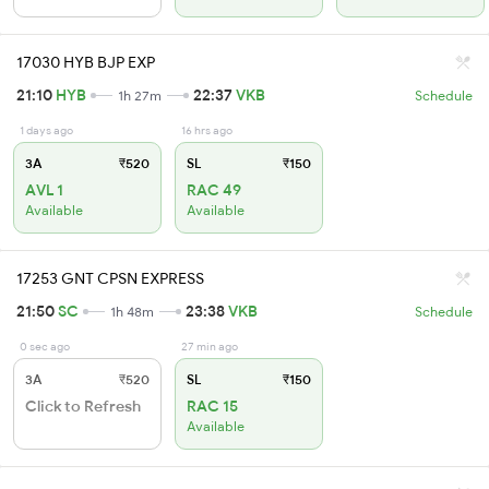
17030 HYB BJP EXP
21:10
HYB
22:37
VKB
1h 27m
Schedule
1 days ago
16 hrs ago
3A
₹520
SL
₹150
AVL 1
RAC 49
Available
Available
17253 GNT CPSN EXPRESS
21:50
SC
23:38
VKB
1h 48m
Schedule
0 sec ago
27 min ago
3A
₹520
SL
₹150
Click to Refresh
RAC 15
Available