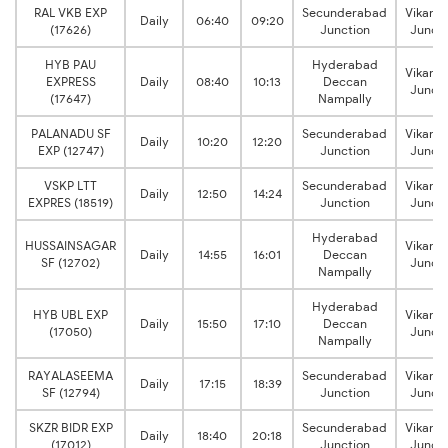
RAL VKB EXP
Secunderabad
Vikara
Daily
06:40
09:20
(17626)
Junction
Juncti
HYB PAU
Hyderabad
Vikara
EXPRESS
Daily
08:40
10:13
Deccan
Juncti
(17647)
Nampally
PALANADU SF
Secunderabad
Vikara
Daily
10:20
12:20
EXP (12747)
Junction
Juncti
VSKP LTT
Secunderabad
Vikara
Daily
12:50
14:24
EXPRES (18519)
Junction
Juncti
Hyderabad
HUSSAINSAGAR
Vikara
Daily
14:55
16:01
Deccan
SF (12702)
Juncti
Nampally
Hyderabad
HYB UBL EXP
Vikara
Daily
15:50
17:10
Deccan
(17050)
Juncti
Nampally
RAYALASEEMA
Secunderabad
Vikara
Daily
17:15
18:39
SF (12794)
Junction
Juncti
SKZR BIDR EXP
Secunderabad
Vikara
Daily
18:40
20:18
(17012)
Junction
Juncti