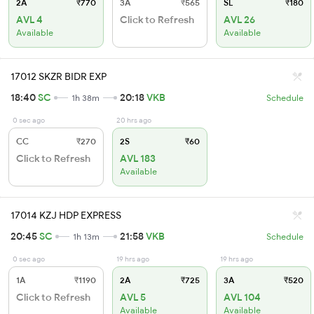
2A
₹770
3A
₹565
SL
₹180
AVL 4
Click to Refresh
AVL 26
Available
Available
17012 SKZR BIDR EXP
18:40
SC
20:18
VKB
1h 38m
Schedule
0 sec ago
20 hrs ago
CC
₹270
2S
₹60
Click to Refresh
AVL 183
Available
17014 KZJ HDP EXPRESS
20:45
SC
21:58
VKB
1h 13m
Schedule
0 sec ago
19 hrs ago
19 hrs ago
1A
₹1190
2A
₹725
3A
₹520
Click to Refresh
AVL 5
AVL 104
Available
Available