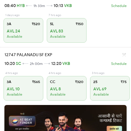
08:40
HYB
10:13
VKB
1h 33m
Schedule
1 days ago
7 hrs ago
3A
₹520
SL
₹150
AVL 24
AVL 83
Available
Available
12747 PALANADU SF EXP
10:20
SC
12:20
VKB
2h 00m
Schedule
4 hrs ago
4 hrs ago
3 hrs ago
3A
₹565
CC
₹320
2S
₹75
AVL 10
AVL 8
AVL 69
Available
Available
Available