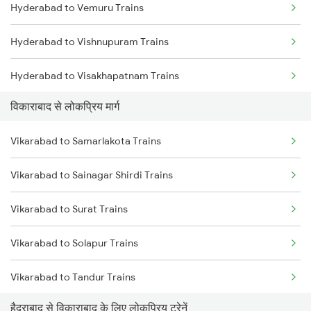
Hyderabad to Vemuru Trains
Vikarabad to Guntakal Trains
Hyderabad to Vishnupuram Trains
Vikarabad to Bidar Trains
Hyderabad to Visakhapatnam Trains
Vikarabad to Wallepur Trains
विकाराबाद से लोकप्रिय मार्ग
Hyderabad to Veeravasaram Trains
Vikarabad to Samarlakota Trains
Hyderabad to Vizianagaram Trains
Vikarabad to Sainagar Shirdi Trains
Hyderabad to Wadi Trains
Vikarabad to Surat Trains
Hyderabad to Washim Trains
Vikarabad to Solapur Trains
Hyderabad to Wankaner Trains
Vikarabad to Tandur Trains
Hyderabad to Warangal Trains
हैदराबाद से विकाराबाद के लिए लोकप्रिय ट्रेनें