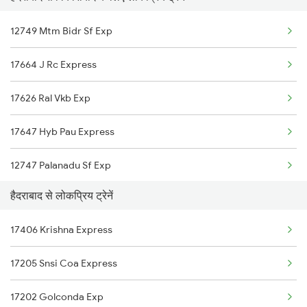
Vikarabad to Tanuku Trains
Hyderabad to Wanparti Road Trains
12749 Mtm Bidr Sf Exp
Vikarabad to Tirupati Trains
17664 J Rc Express
Vikarabad to Hubli Trains
17626 Ral Vkb Exp
Vikarabad to Udgir Trains
17647 Hyb Pau Express
Vikarabad to Visakhapatnam Trains
12747 Palanadu Sf Exp
Vikarabad to Wadi Trains
हैदराबाद से लोकप्रिय ट्रेनें
18519 Vskp Ltt Expres
Vikarabad to Warangal Trains
17406 Krishna Express
12026 Pune Shatabdi
17205 Snsi Coa Express
12702 Hussainsagar Sf
17202 Golconda Exp
17206 Coa Snsi Exp