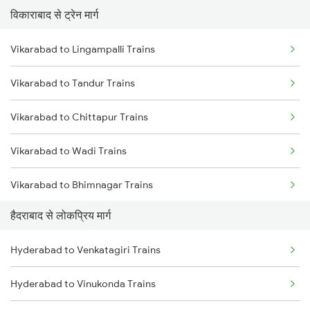
विकाराबाद से ट्रेन मार्ग
Hyderabad to Rajahmundry Trains
Vikarabad to Lingampalli Trains
Hyderabad to Lingampalli Trains
Vikarabad to Tandur Trains
Hyderabad to Mahbubabad Trains
Vikarabad to Chittapur Trains
Hyderabad to Samarlakota Trains
Vikarabad to Wadi Trains
Hyderabad to Jangaon Trains
Vikarabad to Bhimnagar Trains
Hyderabad to Guntakal Trains
हैदराबाद से लोकप्रिय मार्ग
Vikarabad to Solapur Trains
Hyderabad to Gooty Trains
Hyderabad to Venkatagiri Trains
Vikarabad to Shankarpalli Trains
Hyderabad to Vinukonda Trains
Vikarabad to Raichur Trains