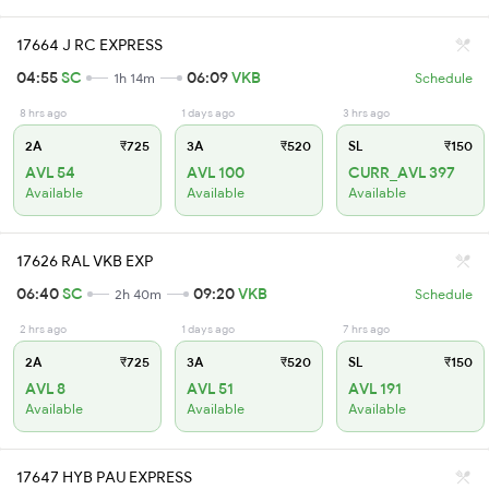
17664 J RC EXPRESS
04:55
SC
06:09
VKB
1h 14m
Schedule
8 hrs ago
1 days ago
3 hrs ago
2A
₹725
3A
₹520
SL
₹150
AVL 54
AVL 100
CURR_AVL 397
Available
Available
Available
17626 RAL VKB EXP
06:40
SC
09:20
VKB
2h 40m
Schedule
2 hrs ago
1 days ago
7 hrs ago
2A
₹725
3A
₹520
SL
₹150
AVL 8
AVL 51
AVL 191
Available
Available
Available
17647 HYB PAU EXPRESS