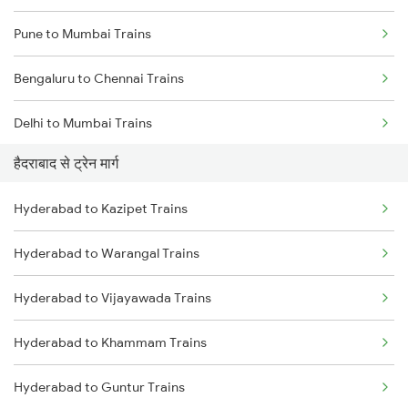
Pune to Mumbai Trains
Bengaluru to Chennai Trains
Delhi to Mumbai Trains
हैदराबाद से ट्रेन मार्ग
Mumbai to Pune Trains
Hyderabad to Kazipet Trains
Delhi to Jammu Trains
Hyderabad to Warangal Trains
Mumbai to Delhi Trains
Hyderabad to Vijayawada Trains
Mumbai to Goa Trains
Hyderabad to Khammam Trains
Chennai to Coimbatore Trains
Hyderabad to Guntur Trains