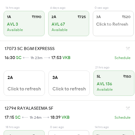
16 hrs ago
4 days ago
0 sec ago
1A
₹1190
2A
₹725
3A
₹520
AVL 3
AVL 67
Click to Refresh
Available
Available
17073 SC BGM EXPRESSS
16:30
SC
17:53
VKB
1h 23m
Schedule
21 hrs ago
SL
₹150
2A
3A
AVL 136
Click to refresh
Click to refresh
Available
12794 RAYALASEEMA SF
17:15
SC
18:39
VKB
1h 24m
Schedule
18 hrs ago
0 sec ago
14 hrs ago