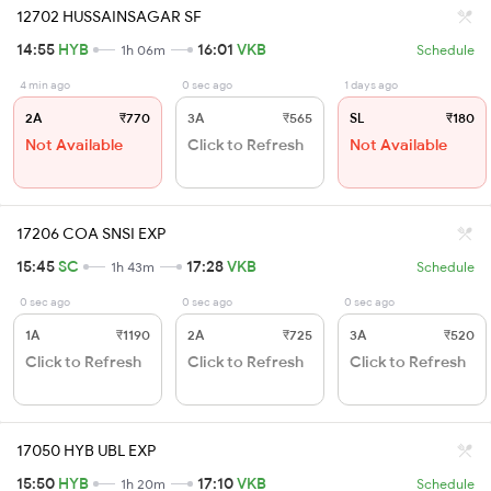
12702 HUSSAINSAGAR SF
14:55
HYB
16:01
VKB
1h 06m
Schedule
4 min ago
0 sec ago
1 days ago
2A
₹770
3A
₹565
SL
₹180
Not Available
Click to Refresh
Not Available
17206 COA SNSI EXP
15:45
SC
17:28
VKB
1h 43m
Schedule
0 sec ago
0 sec ago
0 sec ago
1A
₹1190
2A
₹725
3A
₹520
Click to Refresh
Click to Refresh
Click to Refresh
17050 HYB UBL EXP
15:50
HYB
17:10
VKB
1h 20m
Schedule