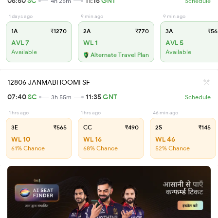
06:50
SC
11:15
GNT
4h 25m
Schedule
1 days ago
9 min ago
9 min ago
1A
₹1270
2A
₹770
3A
₹56
AVL 7
WL 1
AVL 5
Available
Available
Alternate Travel Plan
12806 JANMABHOOMI SF
07:40
SC
11:35
GNT
3h 55m
Schedule
1 hrs ago
1 hrs ago
46 min ago
3E
₹565
CC
₹490
2S
₹145
WL 10
WL 16
WL 46
61% Chance
68% Chance
52% Chance