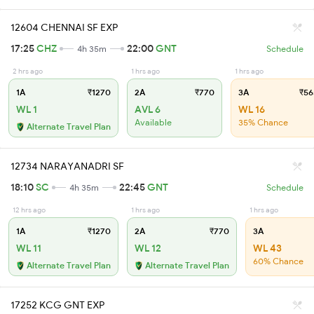
12604 CHENNAI SF EXP
17:25
CHZ
22:00
GNT
4h 35m
Schedule
2 hrs ago
1 hrs ago
1 hrs ago
1A
₹1270
2A
₹770
3A
₹56
WL 1
AVL 6
WL 16
Available
35% Chance
Alternate Travel Plan
12734 NARAYANADRI SF
18:10
SC
22:45
GNT
4h 35m
Schedule
12 hrs ago
1 hrs ago
1 hrs ago
1A
₹1270
2A
₹770
3A
WL 11
WL 12
WL 43
60% Chance
Alternate Travel Plan
Alternate Travel Plan
17252 KCG GNT EXP