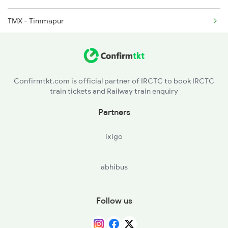
TMX - Timmapur
20629 Seat Availability
SHNR - Shadnagar
12704 Seat Availability
BABR - Balanagar
12748 Seat Availability
Confirmtkt.com is official partner of IRCTC to book IRCTC
train tickets and Railway train enquiry
RRGA - Rangareddiguda
17016 Seat Availability
Partners
RJAP - Rajapur H
12604 Seat Availability
ixigo
GLY - Gollapalli H
12734 Seat Availability
abhibus
JCL - Jadcharla
17252 Seat Availability
DTP - Divitapalli H
17043 Seat Availability
Follow us
YNG - Yenugonda
17256 Seat Availability