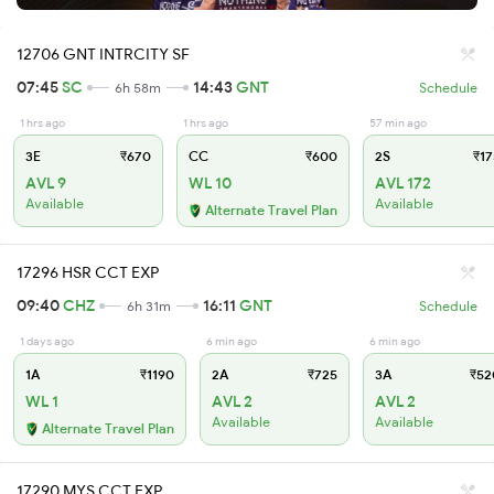
12706 GNT INTRCITY SF
07:45
SC
14:43
GNT
6h 58m
Schedule
1 hrs ago
1 hrs ago
57 min ago
3E
₹670
CC
₹600
2S
₹17
AVL 9
WL 10
AVL 172
Available
Available
Alternate Travel Plan
17296 HSR CCT EXP
09:40
CHZ
16:11
GNT
6h 31m
Schedule
1 days ago
6 min ago
6 min ago
1A
₹1190
2A
₹725
3A
₹52
WL 1
AVL 2
AVL 2
Available
Available
Alternate Travel Plan
17290 MYS CCT EXP