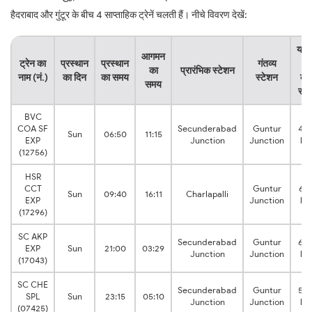
हैदराबाद और गुंटूर के बीच 4 साप्ताहिक ट्रेनें चलती हैं। नीचे विवरण देखें:
यात्
आगमन
ट्रेन का
प्रस्थान
प्रस्थान
गंतव्य
का
का
प्रारंभिक स्टेशन
नाम (नं.)
का दिन
का समय
स्टेशन
कु
समय
सम
BVC
COA SF
Secunderabad
Guntur
4:2
Sun
06:50
11:15
EXP
Junction
Junction
hr
(12756)
HSR
CCT
Guntur
6:3
Sun
09:40
16:11
Charlapalli
EXP
Junction
hr
(17296)
SC AKP
Secunderabad
Guntur
6:2
EXP
Sun
21:00
03:29
Junction
Junction
hr
(17043)
SC CHE
Secunderabad
Guntur
5:5
SPL
Sun
23:15
05:10
Junction
Junction
hr
(07425)