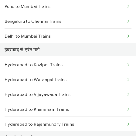
Pune to Mumbai Trains
Bengaluru to Chennai Trains
Delhi to Mumbai Trains
हैदराबाद से ट्रेन मार्ग
Mumbai to Pune Trains
Hyderabad to Kazipet Trains
Delhi to Jammu Trains
Hyderabad to Warangal Trains
Mumbai to Delhi Trains
Hyderabad to Vijayawada Trains
Mumbai to Goa Trains
Hyderabad to Khammam Trains
Chennai to Coimbatore Trains
Hyderabad to Rajahmundry Trains