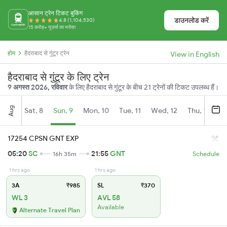
आसान ट्रेन टिकट बुकिंग
डाउनलोड करें
4.8 (1,104,530)
15 करोड़+ यूज़र्स का भरोसा
होम
हैदराबाद से गुंटूर ट्रेन
View in English
हैदराबाद से गुंटूर के लिए ट्रेन
9 अगस्त 2026, रविवार
के लिए हैदराबाद से गुंटूर के बीच 21 ट्रेनों की टिकट उपलब्ध हैं।
Aug
Sat, 8
Sun, 9
Mon, 10
Tue, 11
Wed, 12
Thu, 13
Fr
17254 CPSN GNT EXP
05:20
SC
21:55
GNT
16h 35m
Schedule
1 hrs ago
1 hrs ago
3A
₹985
SL
₹370
WL 3
AVL 58
Available
Alternate Travel Plan