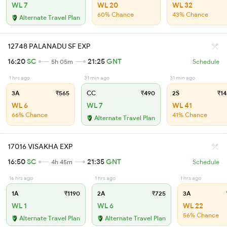
WL 7
WL 20
WL 32
60% Chance
43% Chance
Alternate Travel Plan
12748 PALANADU SF EXP
16:20
SC
21:25
GNT
5h 05m
Schedule
1 hrs ago
31 min ago
31 min ago
3A
₹565
CC
₹490
2S
₹14
WL 6
WL 7
WL 41
66% Chance
41% Chance
Alternate Travel Plan
17016 VISAKHA EXP
16:50
SC
21:35
GNT
4h 45m
Schedule
16 hrs ago
1 hrs ago
1 hrs ago
1A
₹1190
2A
₹725
3A
WL 1
WL 6
WL 22
56% Chance
Alternate Travel Plan
Alternate Travel Plan