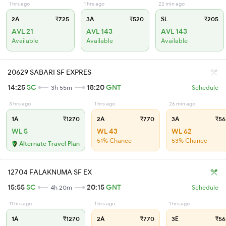
1 hrs ago
1 hrs ago
22 min ago
2A
₹725
3A
₹520
SL
₹205
AVL 21
AVL 143
AVL 143
Available
Available
Available
20629 SABARI SF EXPRES
14:25
SC
18:20
GNT
3h 55m
Schedule
3 hrs ago
1 hrs ago
26 min ago
1A
₹1270
2A
₹770
3A
₹56
WL 5
WL 43
WL 62
51% Chance
53% Chance
Alternate Travel Plan
12704 FALAKNUMA SF EX
15:55
SC
20:15
GNT
4h 20m
Schedule
11 hrs ago
1 hrs ago
1 hrs ago
1A
₹1270
2A
₹770
3E
₹56