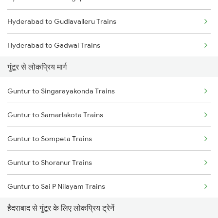
Hyderabad to Gudlavalleru Trains
Guntur to Tadepalligudem Trains
Hyderabad to Gadwal Trains
Guntur to Dachepalle Trains
गुंटूर से लोकप्रिय मार्ग
Hyderabad to Gooty Trains
Guntur to Nandyal Trains
Guntur to Singarayakonda Trains
Hyderabad to Gyanpur Road Trains
Guntur to Samarlakota Trains
Hyderabad to Gajulapalli Trains
Guntur to Sompeta Trains
Hyderabad to Hoshangabad Trains
Guntur to Shoranur Trains
Hyderabad to Hafizpeta Trains
Guntur to Sai P Nilayam Trains
Hyderabad to Hinganghat Trains
हैदराबाद से गुंटूर के लिए लोकप्रिय ट्रेनें
Guntur to Satuluru Trains
Hyderabad to Hingoli Trains