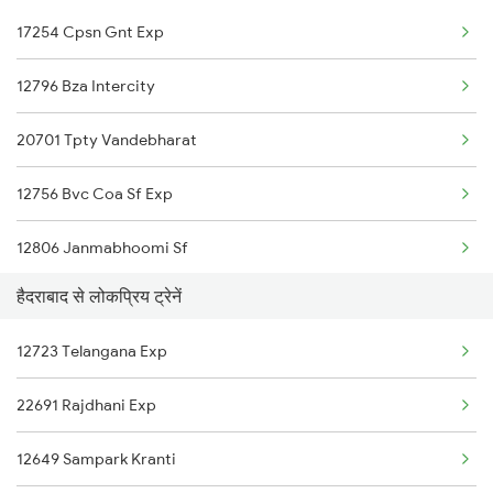
17254 Cpsn Gnt Exp
Guntur to Solapur Trains
Hyderabad to Hosapete Trains
12796 Bza Intercity
Guntur to Savalyapuram Trains
20701 Tpty Vandebharat
Guntur to Tadepalligudem Trains
12756 Bvc Coa Sf Exp
12806 Janmabhoomi Sf
हैदराबाद से लोकप्रिय ट्रेनें
12706 Gnt Intrcity Sf
12723 Telangana Exp
17296 Hsr Cct Exp
22691 Rajdhani Exp
17290 Mys Cct Exp
12649 Sampark Kranti
17202 Golconda Exp