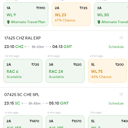
1A
₹1190
2A
₹725
3A
WL 9
WL 23
WL 30
67% Chance
Alternate Travel Plan
Alternate Travel
17625 CHZ RAL EXP
23:10
CHZ
04:13
GNT
5h 03m
Schedule
16 min ago
4 hrs ago
2 min ago
2A
₹725
3A
₹520
SL
₹200
RAC 6
RAC 24
WL 75
Available
Available
43% Chance
07425 SC CHE SPL
23:15
SC
05:10
GNT
5h 55m
Schedule
6 min ago
6 min ago
1 hrs ago
2A
₹1470
3A
₹1070
SL
₹40