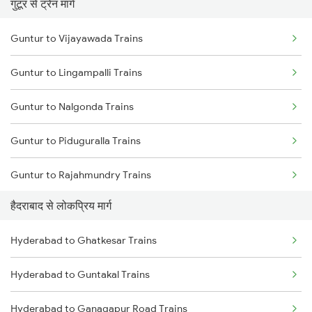
गुंटूर से ट्रेन मार्ग
Hyderabad to Vikarabad Trains
Guntur to Vijayawada Trains
Hyderabad to Lingampalli Trains
Guntur to Lingampalli Trains
Hyderabad to Mahbubabad Trains
Guntur to Nalgonda Trains
Hyderabad to Samarlakota Trains
Guntur to Piduguralla Trains
Hyderabad to Jangaon Trains
Guntur to Rajahmundry Trains
Hyderabad to Guntakal Trains
हैदराबाद से लोकप्रिय मार्ग
Guntur to Samarlakota Trains
Hyderabad to Gooty Trains
Hyderabad to Ghatkesar Trains
Guntur to Miryalaguda Trains
Hyderabad to Guntakal Trains
Guntur to Sattenapalle Trains
Hyderabad to Ganagapur Road Trains
Guntur to Tenali Trains