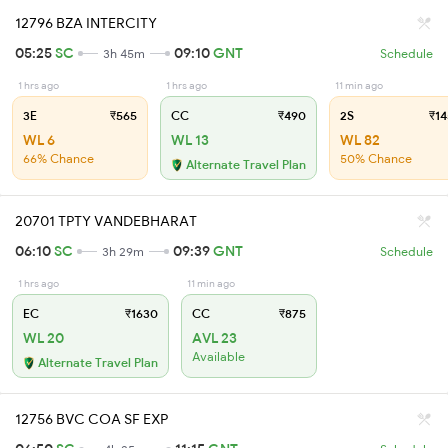
12796 BZA INTERCITY
05:25
SC
09:10
GNT
3h 45m
Schedule
1 hrs ago
1 hrs ago
11 min ago
3E
₹565
CC
₹490
2S
₹14
WL 6
WL 13
WL 82
66% Chance
50% Chance
Alternate Travel Plan
20701 TPTY VANDEBHARAT
06:10
SC
09:39
GNT
3h 29m
Schedule
1 hrs ago
11 min ago
EC
₹1630
CC
₹875
WL 20
AVL 23
Available
Alternate Travel Plan
12756 BVC COA SF EXP