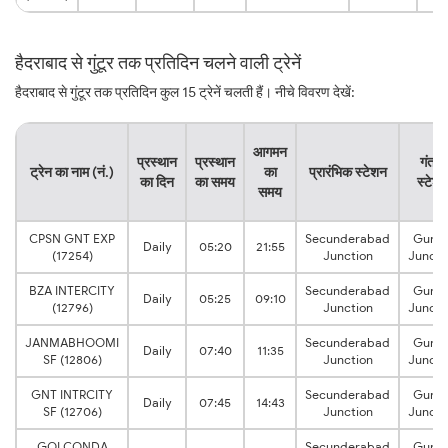
हैदराबाद से गुंटूर तक प्रतिदिन चलने वाली ट्रेनें
हैदराबाद से गुंटूर तक प्रतिदिन कुल 15 ट्रेनें चलती हैं। नीचे विवरण देखें:
आगमन
प्रस्थान
प्रस्थान
गंतव्य
ट्रेन का नाम (नं.)
का
प्रारंभिक स्टेशन
का दिन
का समय
स्टेश
समय
CPSN GNT EXP
Secunderabad
Guntu
Daily
05:20
21:55
(17254)
Junction
Juncti
BZA INTERCITY
Secunderabad
Guntu
Daily
05:25
09:10
(12796)
Junction
Juncti
JANMABHOOMI
Secunderabad
Guntu
Daily
07:40
11:35
SF (12806)
Junction
Juncti
GNT INTRCITY
Secunderabad
Guntu
Daily
07:45
14:43
SF (12706)
Junction
Juncti
GOLCONDA
Secunderabad
Guntu