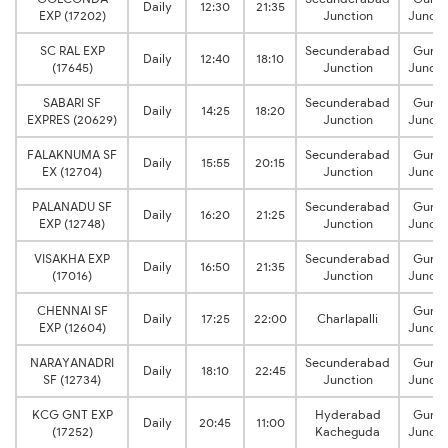
Daily
12:30
21:35
EXP (17202)
Junction
Juncti
SC RAL EXP
Secunderabad
Guntu
Daily
12:40
18:10
(17645)
Junction
Juncti
SABARI SF
Secunderabad
Guntu
Daily
14:25
18:20
EXPRES (20629)
Junction
Juncti
FALAKNUMA SF
Secunderabad
Guntu
Daily
15:55
20:15
EX (12704)
Junction
Juncti
PALANADU SF
Secunderabad
Guntu
Daily
16:20
21:25
EXP (12748)
Junction
Juncti
VISAKHA EXP
Secunderabad
Guntu
Daily
16:50
21:35
(17016)
Junction
Juncti
CHENNAI SF
Guntu
Daily
17:25
22:00
Charlapalli
EXP (12604)
Juncti
NARAYANADRI
Secunderabad
Guntu
Daily
18:10
22:45
SF (12734)
Junction
Juncti
KCG GNT EXP
Hyderabad
Guntu
Daily
20:45
11:00
(17252)
Kacheguda
Juncti