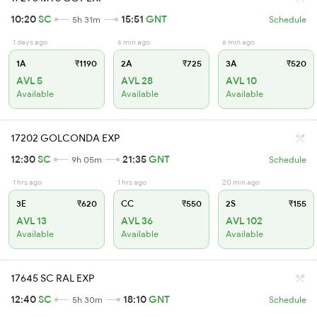
10:20
SC
15:51
GNT
5h 31m
Schedule
1 days ago
6 min ago
6 min ago
1A
₹1190
2A
₹725
3A
₹520
AVL 5
AVL 28
AVL 10
Available
Available
Available
17202 GOLCONDA EXP
12:30
SC
21:35
GNT
9h 05m
Schedule
1 hrs ago
1 hrs ago
20 min ago
3E
₹620
CC
₹550
2S
₹155
AVL 13
AVL 36
AVL 102
Available
Available
Available
17645 SC RAL EXP
12:40
SC
18:10
GNT
5h 30m
Schedule