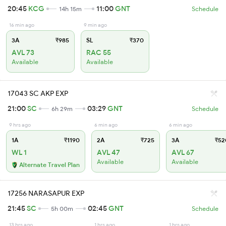
20:45
KCG
11:00
GNT
14h 15m
Schedule
16 min ago
9 min ago
3A
₹985
SL
₹370
AVL 73
RAC 55
Available
Available
17043 SC AKP EXP
21:00
SC
03:29
GNT
6h 29m
Schedule
9 hrs ago
6 min ago
6 min ago
1A
₹1190
2A
₹725
3A
₹52
WL 1
AVL 47
AVL 67
Available
Available
Alternate Travel Plan
17256 NARASAPUR EXP
21:45
SC
02:45
GNT
5h 00m
Schedule
13 hrs ago
1 hrs ago
1 hrs ago