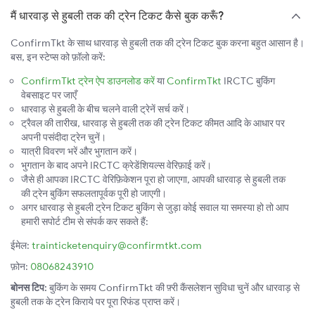
मैं धारवाड़ से हुबली तक की ट्रेन टिकट कैसे बुक करूँ?
ConfirmTkt के साथ धारवाड़ से हुबली तक की ट्रेन टिकट बुक करना बहुत आसान है।
बस, इन स्टेप्स को फ़ॉलो करें:
ConfirmTkt ट्रेन ऐप डाउनलोड करें
या
ConfirmTkt
IRCTC बुकिंग
वेबसाइट पर जाएँ
धारवाड़ से हुबली के बीच चलने वाली ट्रेनें सर्च करें।
ट्रैवल की तारीख, धारवाड़ से हुबली तक की ट्रेन टिकट कीमत आदि के आधार पर
अपनी पसंदीदा ट्रेन चुनें।
यात्री विवरण भरें और भुगतान करें।
भुगतान के बाद अपने IRCTC क्रेडेंशियल्स वेरिफ़ाई करें।
जैसे ही आपका IRCTC वेरिफ़िकेशन पूरा हो जाएगा, आपकी धारवाड़ से हुबली तक
की ट्रेन बुकिंग सफलतापूर्वक पूरी हो जाएगी।
अगर धारवाड़ से हुबली ट्रेन टिकट बुकिंग से जुड़ा कोई सवाल या समस्या हो तो आप
हमारी सपोर्ट टीम से संपर्क कर सकते हैं:
ईमेल:
trainticketenquiry@confirmtkt.com
फ़ोन:
08068243910
बोनस टिप:
बुकिंग के समय ConfirmTkt की फ़्री कैंसलेशन सुविधा चुनें और धारवाड़ से
हुबली तक के ट्रेन किराये पर पूरा रिफंड प्राप्त करें।