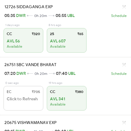
12726 SIDDAGANGA EXP
05:35
DWR
05:55
UBL
0h 20m
Schedule
1 days ago
8 hrs ago
CC
₹320
2S
₹65
AVL 56
AVL 607
Available
Available
26751 SBC VANDE BHARAT
07:20
DWR
07:40
UBL
0h 20m
Schedule
0 sec ago
19 hrs ago
EC
₹705
CC
₹380
Click to Refresh
AVL 341
Available
20675 VISHWAMANAV EXP