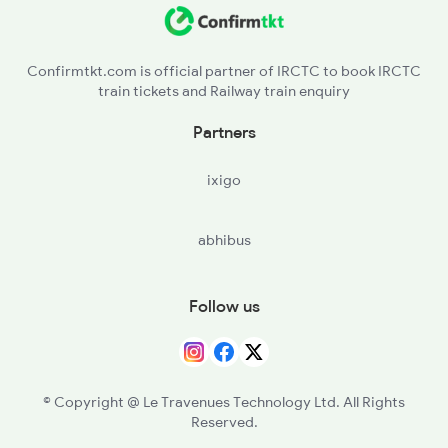
18048 Seat Availability
4806 Bme Ypr Ac Spl
11021 Seat Availability
6205 Sbc Aii Fest Spl
Confirmtkt.com is official partner of IRCTC to book IRCTC
train tickets and Railway train enquiry
20693 Seat Availability
6206 Sbc Festival Spl
Partners
20662 Seat Availability
ixigo
17076 Seat Availability
abhibus
56904 Seat Availability
17416 Seat Availability
Follow us
22686 Seat Availability
16590 Seat Availability
© Copyright @ Le Travenues Technology Ltd. All Rights
Reserved.
17302 Seat Availability