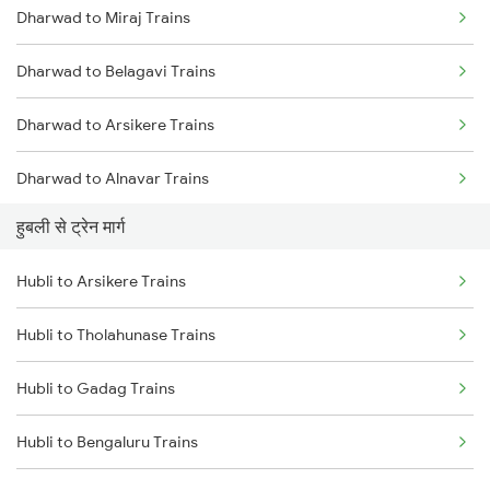
Dharwad to Miraj Trains
Mumbai to Delhi Trains
Dharwad to Belagavi Trains
Mumbai to Goa Trains
Dharwad to Arsikere Trains
Chennai to Coimbatore Trains
Dharwad to Alnavar Trains
हुबली से ट्रेन मार्ग
Dharwad to Tholahunase Trains
Hubli to Arsikere Trains
Dharwad to Haveri Trains
Hubli to Tholahunase Trains
Dharwad to Ghatprabha Trains
Hubli to Gadag Trains
Dharwad to Pune Trains
Hubli to Bengaluru Trains
Dharwad to Ranibennur Trains