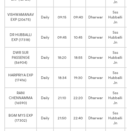
Jn
Sss
VISHWAMANAV
0
Daily
09:15
09:40
Dharwar
Hubballi
EXP (20675)
h
Jn
Sss
DR HUBBALLI
1
Daily
09:45
10:45
Dharwar
Hubballi
EXP (17318)
h
Jn
DWR SUR
Sss
0
PASSENGE
Daily
18:20
18:55
Dharwar
Hubballi
h
(56904)
Jn
Sss
HARIPRIYA EXP
0
Daily
18:34
19:30
Dharwar
Hubballi
(17416)
h
Jn
RANI
Sss
1
CHENNAMMA
Daily
21:10
22:20
Dharwar
Hubballi
h
(16590)
Jn
Sss
BGM MYS EXP
0
Daily
21:50
22:40
Dharwar
Hubballi
(17302)
h
Jn