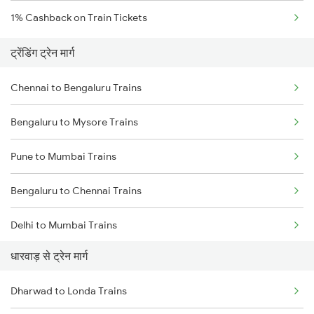
1% Cashback on Train Tickets
ट्रेंडिंग ट्रेन मार्ग
Chennai to Bengaluru Trains
Bengaluru to Mysore Trains
Pune to Mumbai Trains
Bengaluru to Chennai Trains
Delhi to Mumbai Trains
धारवाड़ से ट्रेन मार्ग
Mumbai to Pune Trains
Dharwad to Londa Trains
Delhi to Jammu Trains