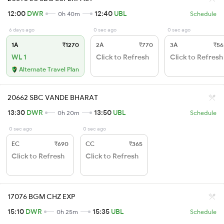
12:00
DWR
12:40
UBL
0h 40m
Schedule
6 days ago
0 sec ago
0 sec ago
1A
₹1270
2A
₹770
3A
₹56
WL 1
Click to Refresh
Click to Refresh
Alternate Travel Plan
20662 SBC VANDE BHARAT
13:30
DWR
13:50
UBL
0h 20m
Schedule
0 sec ago
0 sec ago
EC
₹690
CC
₹365
Click to Refresh
Click to Refresh
17076 BGM CHZ EXP
15:10
DWR
15:35
UBL
0h 25m
Schedule