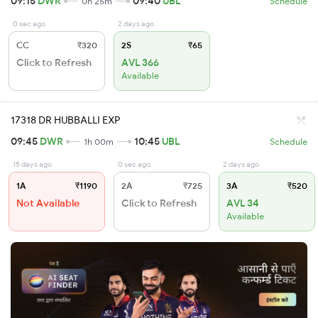
09:15
DWR
09:40
UBL
0h 25m
Schedule
0 sec ago
2 days ago
CC
₹320
2S
₹65
Click to Refresh
AVL 366
Available
17318 DR HUBBALLI EXP
09:45
DWR
10:45
UBL
1h 00m
Schedule
15 days ago
0 sec ago
2 days ago
1A
₹1190
2A
₹725
3A
₹520
Not Available
Click to Refresh
AVL 34
Available