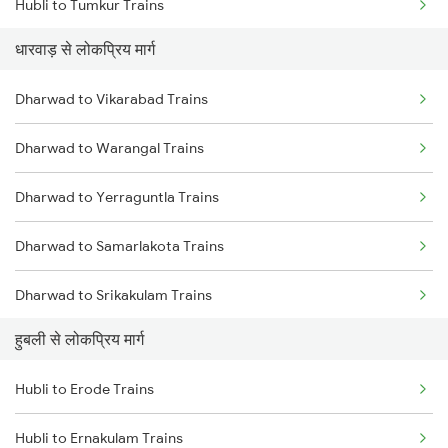
Hubli to Tumkur Trains
Dharwad to Birur Trains
धारवाड़ से लोकप्रिय मार्ग
Hubli to Londa Trains
Dharwad to Vikarabad Trains
Hubli to Haveri Trains
Dharwad to Warangal Trains
Dharwad to Yerraguntla Trains
Dharwad to Samarlakota Trains
Dharwad to Srikakulam Trains
हुबली से लोकप्रिय मार्ग
Dharwad to Falna Trains
Hubli to Erode Trains
Dharwad to Valsad Trains
Hubli to Ernakulam Trains
Dharwad to Bhadrachalam Trains