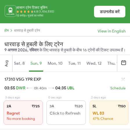
आसान ट्रेन टिकट बुकिंग
डाउनलोड करें
4.8 (1,104,530)
15 करोड़+ यूज़र्स का भरोसा
होम
धारवाड़ से हुबली ट्रेन
View in English
धारवाड़ से हुबली के लिए ट्रेन
9 अगस्त 2026, रविवार
के लिए धारवाड़ से हुबली के बीच 16 ट्रेनों की टिकट उपलब्ध हैं।
Aug
Sat, 8
Sun, 9
Mon, 10
Tue, 11
Wed, 12
Thu, 13
Fr
17310 VSG YPR EXP
03:55
DWR
04:35
UBL
0h 40m
Schedule
3 days ago
0 sec ago
2 days ago
2A
₹725
3A
₹520
SL
₹150
Regret
Click to Refresh
WL 83
No more booking
47% Chance