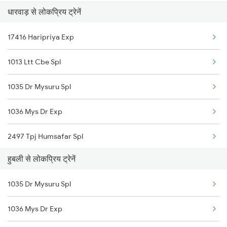
धारवाड़ से लोकप्रिय ट्रेनें
18048 Vsg Shm Exp
Hubli to Guntur Trains
17416 Haripriya Exp
11021 Dadar Ten Exp
Hubli to Ghatprabha Trains
1013 Ltt Cbe Spl
20693 Ju Sbc Superfast
1035 Dr Mysuru Spl
20662 Sbc Vande Bharat
1036 Mys Dr Exp
17076 Bgm Chz Exp
2497 Tpj Humsafar Spl
56904 Dwr Sur Passenge
हुबली से लोकप्रिय ट्रेनें
2498 Tpj Sgnr Spl
17416 Haripriya Exp
1035 Dr Mysuru Spl
2629 Sampark Kranti
22686 Karntk S Kranti
1036 Mys Dr Exp
2630 Ypr S Krnti Spl
16590 Rani Chennamma