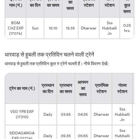
का
नाम (नं.)
का दिन
का समय
स्टेशन
स्टेशन
कुल
समय
समय
BGM
Sss
0:25
CHZ EXP
Sun
15:10
15:35
Dharwar
Hubballi
hrs
(17076)
Jn
धारवाड़ से हुबली तक प्रतिदिन चलने वाली ट्रेनें
धारवाड़ से हुबली तक प्रतिदिन कुल 9 ट्रेनें चलती हैं। नीचे विवरण देखें:
या
आगमन
प्रस्थान
प्रस्थान
प्रारंभिक
गंतव्य
ट्रेन का नाम (नं.)
का
का दिन
का समय
स्टेशन
स्टेशन
क
समय
स
Sss
VSG YPR EXP
0
Daily
03:55
04:35
Dharwar
Hubballi
(17310)
h
Jn
Sss
SIDDAGANGA
0
Daily
05:35
05:55
Dharwar
Hubballi
EXP (12726)
h