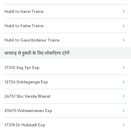
Hubli to Itarsi Trains
Dharwad to Rajahmundry Trains
Hubli to Falna Trains
Hubli to Gauribidanur Trains
धारवाड़ से हुबली के लिए लोकप्रिय ट्रेनें
Hubli to Gadag Trains
17310 Vsg Ypr Exp
Hubli to Gudgeri Trains
12726 Siddaganga Exp
Hubli to Giddalur Trains
26751 Sbc Vande Bharat
Hubli to Gandhidham Trains
20675 Vishwamanav Exp
Hubli to Ginigera Trains
17318 Dr Hubballi Exp
Hubli to Gokak Trains