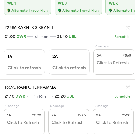
WL 1
WL 7
WL 6
Alternate Travel Plan
Alternate Travel Plan
Alternate Tr
22686 KARNTK S KRANTI
21:00
DWR
21:40
UBL
0h 40m
Schedule
0 sec ago
3A
₹565
1A
2A
Click to Refresh
Click to refresh
Click to refresh
16590 RANI CHENNAMMA
21:10
DWR
22:20
UBL
1h 10m
Schedule
0 sec ago
0 sec ago
0 sec ago
1A
₹1190
2A
₹725
3A
₹520
Click to Refresh
Click to Refresh
Click to Refresh