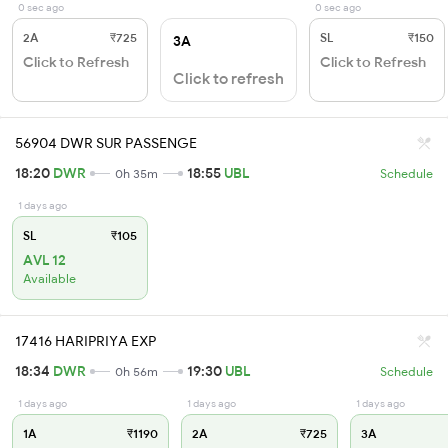
0 sec ago
0 sec ago
2A
₹725
SL
₹150
3A
Click to Refresh
Click to Refresh
Click to refresh
56904 DWR SUR PASSENGE
18:20
DWR
18:55
UBL
0h 35m
Schedule
1 days ago
SL
₹105
AVL 12
Available
17416 HARIPRIYA EXP
18:34
DWR
19:30
UBL
0h 56m
Schedule
1 days ago
1 days ago
1 days ago
1A
₹1190
2A
₹725
3A