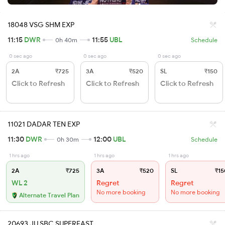
18048 VSG SHM EXP
11:15
DWR
11:55
UBL
0h 40m
Schedule
0 sec ago
0 sec ago
0 sec ago
2A
₹725
3A
₹520
SL
₹150
Click to Refresh
Click to Refresh
Click to Refresh
11021 DADAR TEN EXP
11:30
DWR
12:00
UBL
0h 30m
Schedule
1 hrs ago
1 hrs ago
1 hrs ago
2A
₹725
3A
₹520
SL
₹15
WL 2
Regret
Regret
No more booking
No more booking
Alternate Travel Plan
20693 JU SBC SUPERFAST