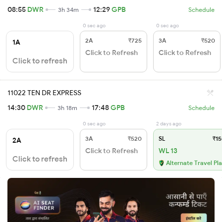
08:55
DWR
12:29
GPB
3h 34m
Schedule
0 sec ago
0 sec ago
2A
₹725
3A
₹520
1A
Click to Refresh
Click to Refresh
Click to refresh
11022 TEN DR EXPRESS
14:30
DWR
17:48
GPB
3h 18m
Schedule
0 sec ago
2 days ago
3A
₹520
SL
₹15
2A
Click to Refresh
WL 13
Click to refresh
Alternate Travel Pl