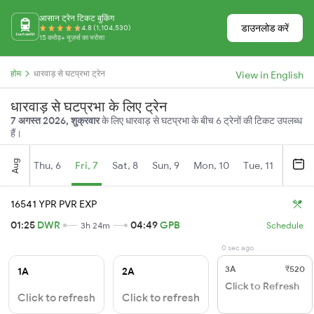
आसान ट्रेन टिकट बुकिंग
डाउनलोड करें
4.8 (1,104,530)
15 करोड़+ यूज़र्स का भरोसा
होम
धारवाड़ से घटप्रभा ट्रेन
View in English
धारवाड़ से घटप्रभा के लिए ट्रेन
7 अगस्त 2026, शुक्रवार
के लिए धारवाड़ से घटप्रभा के बीच 6 ट्रेनों की टिकट उपलब्ध
हैं।
Aug
Thu, 6
Fri, 7
Sat, 8
Sun, 9
Mon, 10
Tue, 11
Wed, 
16541 YPR PVR EXP
01:25
DWR
04:49
GPB
3h 24m
Schedule
0 sec ago
3A
₹520
1A
2A
Click to Refresh
Click to refresh
Click to refresh