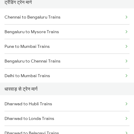
ट्रेंडिंग ट्रेन मार्ग
Chennai to Bengaluru Trains
Bengaluru to Mysore Trains
Pune to Mumbai Trains
Bengaluru to Chennai Trains
Delhi to Mumbai Trains
धारवाड़ से ट्रेन मार्ग
Mumbai to Pune Trains
Dharwad to Hubli Trains
Delhi to Jammu Trains
Dharwad to Londa Trains
Mumbai to Delhi Trains
Dharwad to Belagavi Trains