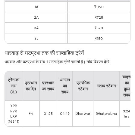
1A
₹1190
2A
₹725
3A
₹520
SL
₹150
धारवाड़ से घटप्रभा तक की साप्ताहिक ट्रेनें
धारवाड़ और घटप्रभा के बीच 1 साप्ताहिक ट्रेनें चलती हैं। नीचे विवरण देखें:
यात्रा
ट्रेन का
आगमन
प्रस्थान
प्रस्थान
प्रारंभिक
का
नाम
का
गंतव्य स्टेशन
का दिन
का समय
स्टेशन
कुल
(नं.)
समय
समय
YPR
PVR
3:24
Fri
01:25
04:49
Dharwar
Ghatprabha
EXP
hrs
(16541)