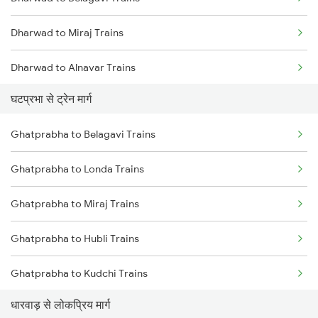
Mumbai to Goa Trains
Dharwad to Miraj Trains
Chennai to Coimbatore Trains
Dharwad to Alnavar Trains
घटप्रभा से ट्रेन मार्ग
Dharwad to Arsikere Trains
Ghatprabha to Belagavi Trains
Dharwad to Tholahunase Trains
Ghatprabha to Londa Trains
Dharwad to Haveri Trains
Ghatprabha to Miraj Trains
Dharwad to Pune Trains
Ghatprabha to Hubli Trains
Dharwad to Ranibennur Trains
Ghatprabha to Kudchi Trains
Dharwad to Birur Trains
धारवाड़ से लोकप्रिय मार्ग
Ghatprabha to Pune Trains