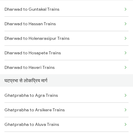
Dharwad to Guntakal Trains
Ghatprabha to Gokak Trains
Dharwad to Hassan Trains
Ghatprabha to Raibag Trains
Dharwad to Holenarasipur Trains
Ghatprabha to Birur Trains
Dharwad to Hosapete Trains
Ghatprabha to Bengaluru Trains
Dharwad to Haveri Trains
Ghatprabha to Tumkur Trains
घटप्रभा से लोकप्रिय मार्ग
Dharwad to Kolkata Trains
Ghatprabha to Thane Trains
Ghatprabha to Agra Trains
Dharwad to Kadapa Trains
Ghatprabha to Tiptur Trains
Ghatprabha to Arsikere Trains
Dharwad to Jhansi Trains
Ghatprabha to Aluva Trains
Dharwad to Jajpur K Road Trains