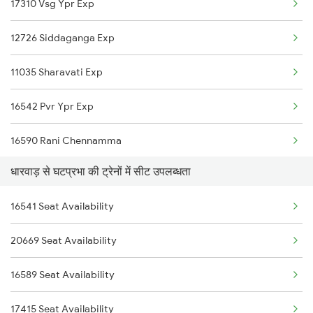
17310 Vsg Ypr Exp
12726 Siddaganga Exp
11035 Sharavati Exp
16542 Pvr Ypr Exp
16590 Rani Chennamma
धारवाड़ से घटप्रभा की ट्रेनों में सीट उपलब्धता
17302 Bgm Mys Exp
16541 Seat Availability
1013 Ltt Cbe Spl
20669 Seat Availability
1035 Dr Mysuru Spl
16589 Seat Availability
1036 Mys Dr Exp
17415 Seat Availability
2497 Tpj Humsafar Spl