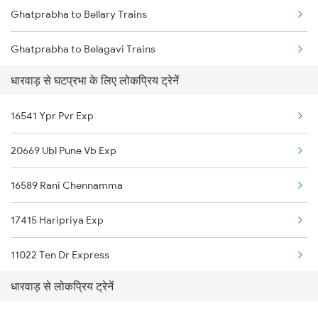
Ghatprabha to Bellary Trains
Dharwad to Jalgaon Trains
Ghatprabha to Belagavi Trains
Dharwad to Jodhpur Trains
धारवाड़ से घटप्रभा के लिए लोकप्रिय ट्रेनें
Ghatprabha to Bhopal Trains
Dharwad to Koppal Trains
16541 Ypr Pvr Exp
Ghatprabha to Tholahunase Trains
20669 Ubl Pune Vb Exp
Ghatprabha to Gokak Trains
16589 Rani Chennamma
17415 Haripriya Exp
11022 Ten Dr Express
धारवाड़ से लोकप्रिय ट्रेनें
17317 Ubl Dr Express