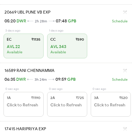
20669 UBL PUNE VB EXP
05:20
DWR
07:48
GPB
2h 28m
Schedule
3 days ago
1 days ago
EC
₹1135
CC
₹590
AVL 22
AVL 343
Available
Available
16589 RANI CHENNAMMA
06:35
DWR
09:59
GPB
3h 24m
Schedule
0 sec ago
0 sec ago
0 sec ago
1A
₹1190
2A
₹725
3A
₹520
Click to Refresh
Click to Refresh
Click to Refresh
17415 HARIPRIYA EXP