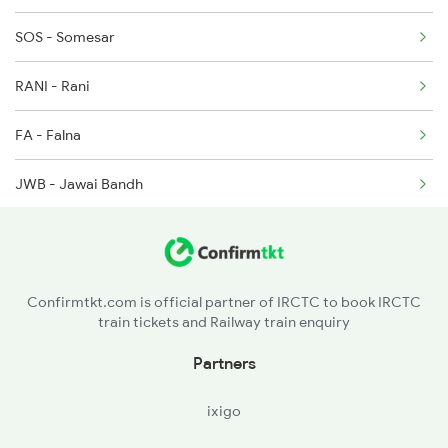
SOS - Somesar
20495 Seat Availability
2475 Hsr Cbe Ac Spl
RANI - Rani
2476 Cbe Hsr Ac Exp
FA - Falna
JWB - Jawai Bandh
PDWA - Pindwara
Confirmtkt.com is official partner of IRCTC to book IRCTC
train tickets and Railway train enquiry
Partners
ixigo