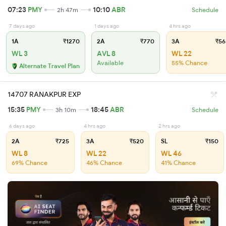
07:23
PMY
10:10
ABR
2h 47m
Schedule
7 days ago
1 days ago
4 hrs ago
1A
₹1270
2A
₹770
3A
₹56
WL 3
AVL 8
WL 22
Available
55% Chance
Alternate Travel Plan
14707 RANAKPUR EXP
15:35
PMY
18:45
ABR
3h 10m
Schedule
6 days ago
4 hrs ago
2 hrs ago
2A
₹725
3A
₹520
SL
₹150
WL 8
WL 22
WL 46
69% Chance
46% Chance
41% Chance