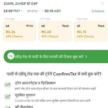
20495 JU HDP SF EXP
23:03
PMY
02:10
ABR
3h 07m
Schedule
4 hrs ago
4 hrs ago
1 days ago
2A
₹770
3A
₹565
3E
₹565
WL 26
WL 24
WL 13
44% Chance
49% Chance
56% Chance
एबीयू रोड से पाली के लिए वापसी की टिकट बुक करें
पाली से एबीयू रोड तक की ट्रेनें ConfirmTkt से क्यों बुक करें?
ट्रेन अल्टरनेट्स व प्रिडिक्शन
हमारे 'सेम ट्रेन अल्टरनेट्स फ़ीचर' के साथ कन्फर्म्ड टिकट पाने की संभावना बढ़ाएँ
सुरक्षित भुगतान
ConfirmTkt पर UPI सहित अन्य सुरक्षित भुगतान विकल्पों का लाभ उठायें
फ़्री कैंसलेशन