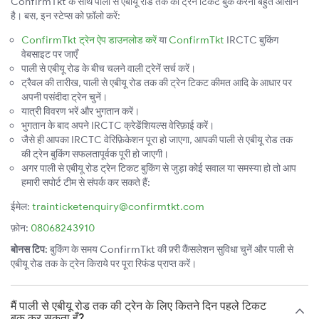
ConfirmTkt के साथ पाली से एबीयू रोड तक की ट्रेन टिकट बुक करना बहुत आसान
है। बस, इन स्टेप्स को फ़ॉलो करें:
ConfirmTkt ट्रेन ऐप डाउनलोड करें
या
ConfirmTkt
IRCTC बुकिंग
वेबसाइट पर जाएँ
पाली से एबीयू रोड के बीच चलने वाली ट्रेनें सर्च करें।
ट्रैवल की तारीख, पाली से एबीयू रोड तक की ट्रेन टिकट कीमत आदि के आधार पर
अपनी पसंदीदा ट्रेन चुनें।
यात्री विवरण भरें और भुगतान करें।
भुगतान के बाद अपने IRCTC क्रेडेंशियल्स वेरिफ़ाई करें।
जैसे ही आपका IRCTC वेरिफ़िकेशन पूरा हो जाएगा, आपकी पाली से एबीयू रोड तक
की ट्रेन बुकिंग सफलतापूर्वक पूरी हो जाएगी।
अगर पाली से एबीयू रोड ट्रेन टिकट बुकिंग से जुड़ा कोई सवाल या समस्या हो तो आप
हमारी सपोर्ट टीम से संपर्क कर सकते हैं:
ईमेल:
trainticketenquiry@confirmtkt.com
फ़ोन:
08068243910
बोनस टिप:
बुकिंग के समय ConfirmTkt की फ़्री कैंसलेशन सुविधा चुनें और पाली से
एबीयू रोड तक के ट्रेन किराये पर पूरा रिफंड प्राप्त करें।
मैं पाली से एबीयू रोड तक की ट्रेन के लिए कितने दिन पहले टिकट
बुक कर सकता हूँ?