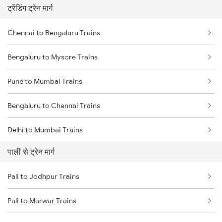
ट्रेंडिंग ट्रेन मार्ग
Chennai to Bengaluru Trains
Bengaluru to Mysore Trains
Pune to Mumbai Trains
Bengaluru to Chennai Trains
Delhi to Mumbai Trains
पाली से ट्रेन मार्ग
Mumbai to Pune Trains
Pali to Jodhpur Trains
Delhi to Jammu Trains
Pali to Marwar Trains
Mumbai to Delhi Trains