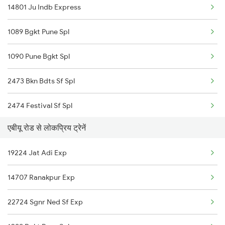
14801 Ju Indb Express
12479 Surya Nagari Exp
Abu Road to Roha Trains
1089 Bgkt Pune Spl
20495 Ju Hdp Sf Exp
1090 Pune Bgkt Spl
2473 Bkn Bdts Sf Spl
2474 Festival Sf Spl
एबीयू रोड से लोकप्रिय ट्रेनें
2475 Hsr Cbe Ac Spl
19224 Jat Adi Exp
2476 Cbe Hsr Ac Exp
14707 Ranakpur Exp
2479 Surya Nagri Spl
22724 Sgnr Ned Sf Exp
2480 Bdts Ju Spl