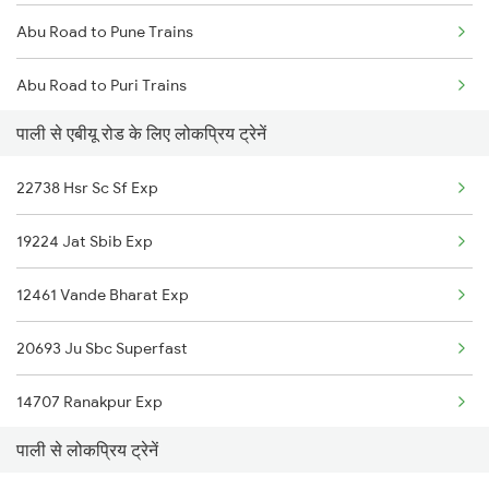
Abu Road to Pune Trains
Pali to Bikaner Trains
Abu Road to Puri Trains
Pali to Valsad Trains
पाली से एबीयू रोड के लिए लोकप्रिय ट्रेनें
Abu Road to Kollam Trains
22738 Hsr Sc Sf Exp
Abu Road to Raipur Trains
19224 Jat Sbib Exp
Abu Road to Rani Trains
12461 Vande Bharat Exp
Abu Road to Ramdevra Trains
20693 Ju Sbc Superfast
Abu Road to Rewari Trains
14707 Ranakpur Exp
Abu Road to Reengus Trains
पाली से लोकप्रिय ट्रेनें
22966 Bgkt Bdts Exp
Abu Road to Rajkot Trains