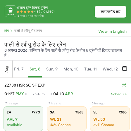
आसान ट्रेन टिकट बुकिंग
डाउनलोड करें
4.8 (1,104,530)
15 करोड़+ यूज़र्स का भरोसा
होम
पाली से एबीयू रोड ट्रेन
View in English
पाली से एबीयू रोड के लिए ट्रेन
8 अगस्त 2026, शनिवार
के लिए पाली से एबीयू रोड के बीच 8 ट्रेनों की टिकट उपलब्ध
हैं।
Aug
Fri, 7
Sat, 8
Sun, 9
Mon, 10
Tue, 11
Wed, 12
Thu
22738 HSR SC SF EXP
01:27
PMY
04:10
ABR
2h 43m
Schedule
7 hrs ago
7 hrs ago
5 hrs ago
2A
₹770
3A
₹565
SL
₹180
AVL 9
WL 21
WL 53
Available
46% Chance
39% Chance