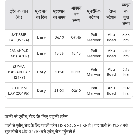
यात्रा
आगमन
ट्रेन का नाम
प्रस्थान
प्रस्थान
प्रारंभिक
गंतव्य
का
का
(नं.)
का दिन
का समय
स्टेशन
स्टेशन
कुल
समय
समय
JAT SBIB
Pali
Abu
3:35
Daily
06:10
09:45
EXP (19224)
Marwar
Road
hrs
RANAKPUR
Pali
Abu
3:10
Daily
15:35
18:45
EXP (14707)
Marwar
Road
hrs
SURYA
Pali
Abu
3:15
NAGARI EXP
Daily
20:50
00:05
Marwar
Road
hrs
(12479)
JU HDP SF
Pali
Abu
3:07
Daily
23:03
02:10
EXP (20495)
Marwar
Road
hrs
पाली से एबीयू रोड के लिए पहली ट्रेन
पाली से एबीयू रोड के लिए पहली ट्रेन HSR SC SF EXP है। यह पाली से 01:27 बजे
शुरू होती है और 04:10 बजे एबीयू रोड पहुँचती है