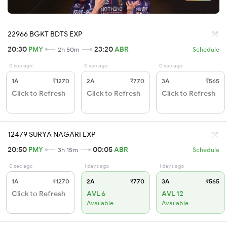
22966 BGKT BDTS EXP
20:30
PMY
23:20
ABR
2h 50m
Schedule
0 sec ago
0 sec ago
0 sec ago
1A
₹1270
2A
₹770
3A
₹565
Click to Refresh
Click to Refresh
Click to Refresh
12479 SURYA NAGARI EXP
20:50
PMY
00:05
ABR
3h 15m
Schedule
0 sec ago
1 days ago
1 days ago
1A
₹1270
2A
₹770
3A
₹565
Click to Refresh
AVL 6
AVL 12
Available
Available