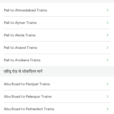
Pali to Ahmedabad Trains
Abu Road to Ajmer Trains
Pali to Ajmer Trains
Abu Road to Jaipur Trains
Pali to Akola Trains
Abu Road to Beawar Trains
Pali to Anand Trains
Abu Road to Vadodara Trains
Pali to Arsikere Trains
Abu Road to Surat Trains
एबीयू रोड से लोकप्रिय मार्ग
Pali to Beawar Trains
Abu Road to Rani Trains
Abu Road to Panipat Trains
Pali to Belagavi Trains
Abu Road to Anand Trains
Abu Road to Palanpur Trains
Pali to Bharuch Trains
Abu Road to Pathankot Trains
Pali to Bhiwandi Trains