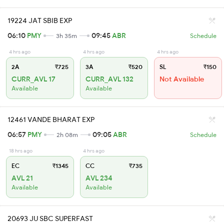
19224 JAT SBIB EXP
06:10
PMY
09:45
ABR
3h 35m
Schedule
4 hrs ago
4 hrs ago
4 hrs ago
2A
₹725
3A
₹520
SL
₹150
CURR_AVL 17
CURR_AVL 132
Not Available
Available
Available
12461 VANDE BHARAT EXP
06:57
PMY
09:05
ABR
2h 08m
Schedule
18 hrs ago
4 hrs ago
EC
₹1345
CC
₹735
AVL 21
AVL 234
Available
Available
20693 JU SBC SUPERFAST