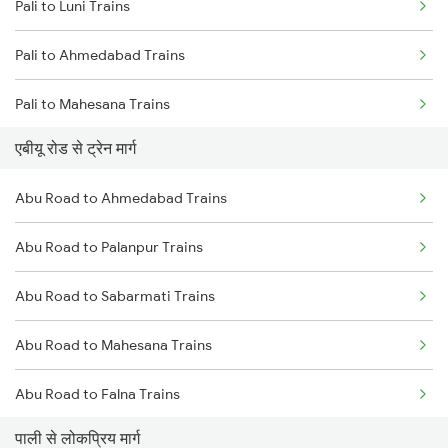
Pali to Luni Trains
Mumbai to Goa Trains
Pali to Ahmedabad Trains
Chennai to Coimbatore Trains
Pali to Mahesana Trains
एबीयू रोड से ट्रेन मार्ग
Pali to Palanpur Trains
Abu Road to Ahmedabad Trains
Pali to Surat Trains
Abu Road to Palanpur Trains
Pali to Anand Trains
Abu Road to Sabarmati Trains
Pali to Vadodara Trains
Abu Road to Mahesana Trains
Pali to Falna Trains
Abu Road to Falna Trains
पाली से लोकप्रिय मार्ग
Abu Road to Marwar Trains