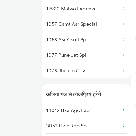
12920 Malwa Express
1057 Csmt Asr Special
1058 Asr Csmt Spl
1077 Pune Jat Spl
1078 Jhelum Covid
1841 Kurj Kkde Spl
कलिया गंज से लोकप्रिय ट्रेनें
1842 Kkde Kurj Spl
14012 Hsx Agc Exp
2003 Ljn Ndls Sht Spl
3053 Hwh Rdp Spl
2004 Ndls Ljn Sht Spl