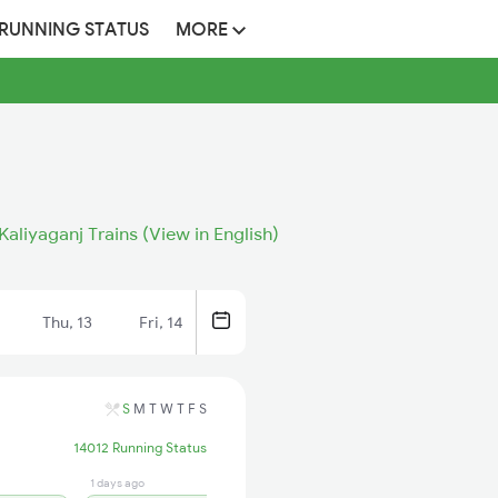
 RUNNING STATUS
MORE
Kaliyaganj Trains (View in English)
Thu, 13
Fri, 14
S
M
T
W
T
F
S
14012 Running Status
1 days ago