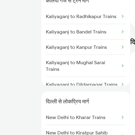
कलिया गंज से ट्रेन मार्ग
Kaliyaganj to Radhikapur Trains
Kaliyaganj to Bandel Trains
द
Kaliyaganj to Kanpur Trains
Kaliyaganj to Mughal Sarai
Trains
Kaliyaganj to Dildarnagar Trains
Kaliyaganj to Kolkata Trains
दिल्ली से लोकप्रिय मार्ग
Kaliyaganj to Katihar Trains
New Delhi to Kharar Trains
Kaliyaganj to Naihati Trains
New Delhi to Kiratpur Sahib