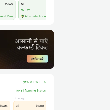
₹1660
SL
₹640
WL 21
ravel Plan
Alternate Travel Plan
S
M
T
W
T
F
S
15484 Running Status
4 hrs ago
5 hrs ago
1605
3E
₹1500
SL
₹620