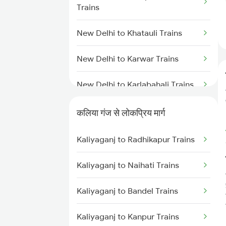
Trains
New Delhi to Khatauli Trains
New Delhi to Karwar Trains
New Delhi to Karlabahali Trains
New Delhi to Kesamudram
कलिया गंज से लोकप्रिय मार्ग
Trains
Kaliyaganj to Radhikapur Trains
New Delhi to Khagaria Trains
Kaliyaganj to Naihati Trains
New Delhi to Kathgodam Trains
Kaliyaganj to Bandel Trains
New Delhi to Kharagpur Trains
Kaliyaganj to Kanpur Trains
New Delhi to Kasaragod Trains