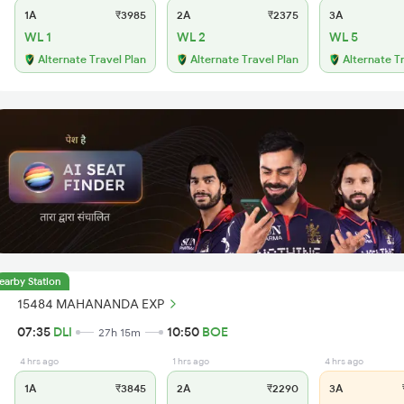
1A
₹3985
2A
₹2375
3A
WL 1
WL 2
WL 5
Alternate Travel Plan
Alternate Travel Plan
Alternate T
earby Station
15484 MAHANANDA EXP
07:35
DLI
10:50
BOE
27h 15m
4 hrs ago
1 hrs ago
4 hrs ago
1A
₹3845
2A
₹2290
3A
₹