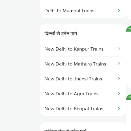
Delhi to Mumbai Trains
Mumbai to Pune Trains
N
दिल्ली से ट्रेन मार्ग
Delhi to Jammu Trains
New Delhi to Kanpur Trains
Mumbai to Delhi Trains
New Delhi to Mathura Trains
Mumbai to Goa Trains
New Delhi to Jhansi Trains
Chennai to Coimbatore Trains
New Delhi to Agra Trains
N
New Delhi to Bhopal Trains
New Delhi to Mughal Sarai Trains