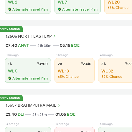
WL 2
WL 7
WL 20
63% Chance
Alternate Travel Plan
Alternate Travel Plan
earby Station
12506 NORTH EAST EXP
07:40
ANVT
05:15
BOE
21h 35m
1 hrs ago
1 hrs ago
4 hrs ago
1A
₹3900
2A
₹2340
3A
₹16
WL 5
WL 13
WL 32
65% Chance
59% Chance
Alternate Travel Plan
earby Station
15657 BRAHMPUTRA MAIL
23:40
DLI
01:05
BOE
25h 25m
4 hrs ago
5 hrs ago
5 hrs ago