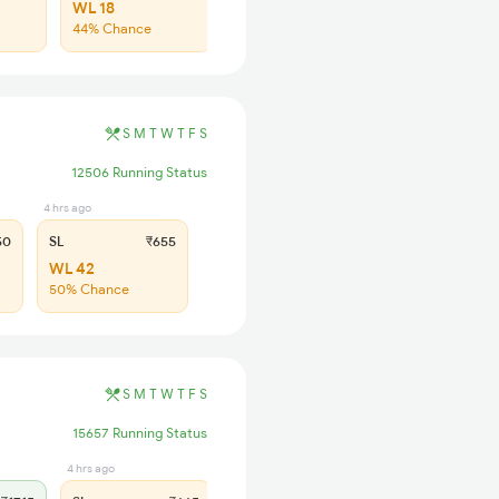
WL 18
WL 55
44% Chance
47% Chance
S
M
T
W
T
F
S
12506 Running Status
4 hrs ago
50
SL
₹655
WL 42
50% Chance
S
M
T
W
T
F
S
15657 Running Status
4 hrs ago