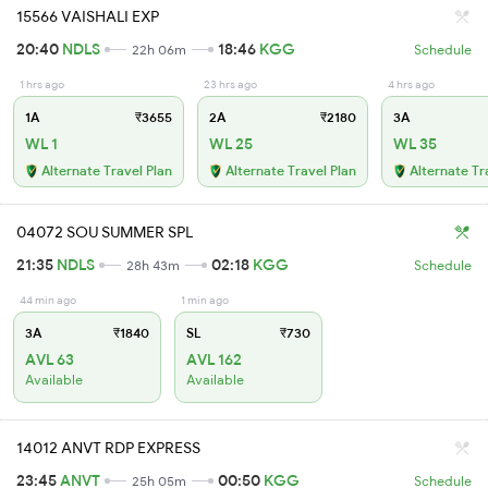
15566 VAISHALI EXP
20:40
NDLS
18:46
KGG
22h 06m
Schedule
1 hrs ago
23 hrs ago
4 hrs ago
1A
₹3655
2A
₹2180
3A
WL 1
WL 25
WL 35
Alternate Travel Plan
Alternate Travel Plan
Alternate Tr
04072 SOU SUMMER SPL
21:35
NDLS
02:18
KGG
28h 43m
Schedule
44 min ago
1 min ago
3A
₹1840
SL
₹730
AVL 63
AVL 162
Available
Available
14012 ANVT RDP EXPRESS
23:45
ANVT
00:50
KGG
25h 05m
Schedule