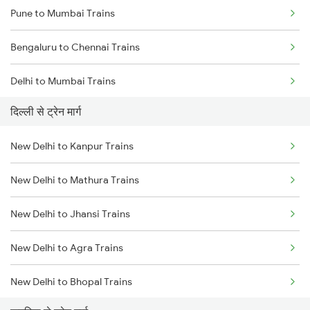
Pune to Mumbai Trains
Bengaluru to Chennai Trains
Delhi to Mumbai Trains
दिल्ली से ट्रेन मार्ग
Mumbai to Pune Trains
New Delhi to Kanpur Trains
Delhi to Jammu Trains
New Delhi to Mathura Trains
Mumbai to Delhi Trains
New Delhi to Jhansi Trains
Mumbai to Goa Trains
New Delhi to Agra Trains
Chennai to Coimbatore Trains
New Delhi to Bhopal Trains