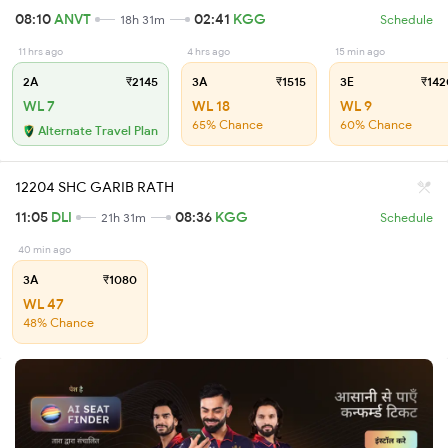
08:10
ANVT
02:41
KGG
18h 31m
Schedule
11 hrs ago
4 hrs ago
15 min ago
2A
₹2145
3A
₹1515
3E
₹142
WL 7
WL 18
WL 9
65% Chance
60% Chance
Alternate Travel Plan
12204 SHC GARIB RATH
11:05
DLI
08:36
KGG
21h 31m
Schedule
40 min ago
3A
₹1080
WL 47
48% Chance