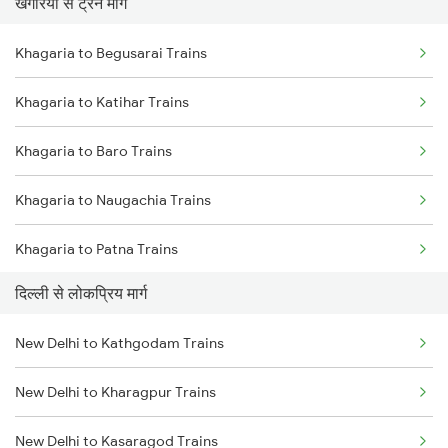
खगरिया से ट्रेन मार्ग
New Delhi to Mughal Sarai Trains
Khagaria to Begusarai Trains
Khagaria to Katihar Trains
Khagaria to Baro Trains
Khagaria to Naugachia Trains
Khagaria to Patna Trains
दिल्ली से लोकप्रिय मार्ग
Khagaria to Siliguri Trains
New Delhi to Kathgodam Trains
Khagaria to Kishanganj Trains
New Delhi to Kharagpur Trains
Khagaria to Guwahati Trains
New Delhi to Kasaragod Trains
Khagaria to Alipur Duar Trains