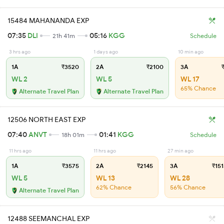
15484 MAHANANDA EXP
07:35
DLI
05:16
KGG
21h 41m
Schedule
3 hrs ago
1 days ago
10 min ago
1A
₹3520
2A
₹2100
3A
₹
WL 2
WL 5
WL 17
65% Chance
Alternate Travel Plan
Alternate Travel Plan
12506 NORTH EAST EXP
07:40
ANVT
01:41
KGG
18h 01m
Schedule
11 hrs ago
11 hrs ago
27 min ago
1A
₹3575
2A
₹2145
3A
₹151
WL 5
WL 13
WL 28
62% Chance
56% Chance
Alternate Travel Plan
12488 SEEMANCHAL EXP