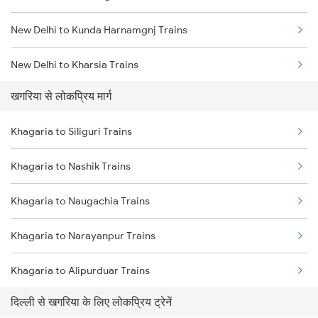
New Delhi to Kunda Harnamgnj Trains
New Delhi to Kharsia Trains
खगरिया से लोकप्रिय मार्ग
New Delhi to Khatu Trains
Khagaria to Siliguri Trains
New Delhi to Kim Trains
Khagaria to Nashik Trains
New Delhi to Kapasan Trains
Khagaria to Naugachia Trains
New Delhi to Katihar Trains
Khagaria to Narayanpur Trains
New Delhi to Kiul Trains
Khagaria to Alipurduar Trains
New Delhi to Narotimpur Trains
दिल्ली से खगरिया के लिए लोकप्रिय ट्रेनें
Khagaria to New Tinsukia Trains
New Delhi to Khajauli Trains