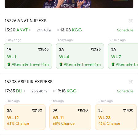
15726 ANVT NJP EXP.
15:20
ANVT
13:03
KGG
21h 43m
Schedule
3 days ago
1 days ago
23 min ago
1A
₹3565
2A
₹2125
3A
WL 1
WL 4
WL 7
Alternate Travel Plan
Alternate Travel Plan
Alternate Tr
15708 ASR KIR EXPRESS
17:35
DLI
19:15
KGG
25h 40m
Schedule
8 min ago
1 hrs ago
32 min ago
2A
₹2180
3A
₹1530
3E
₹1430
WL 12
WL 11
WL 23
63% Chance
68% Chance
42% Chance