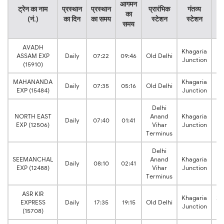
आगमन
ट्रेन का नाम
प्रस्थान
प्रस्थान
प्रारंभिक
गंतव्य
क
का
(नं.)
का दिन
का समय
स्टेशन
स्टेशन
क
समय
स
AVADH
Khagaria
26
ASSAM EXP
Daily
07:22
09:46
Old Delhi
Junction
h
(15910)
MAHANANDA
Khagaria
21
Daily
07:35
05:16
Old Delhi
EXP (15484)
Junction
h
Delhi
NORTH EAST
Anand
Khagaria
18
Daily
07:40
01:41
EXP (12506)
Vihar
Junction
h
Terminus
Delhi
SEEMANCHAL
Anand
Khagaria
18
Daily
08:10
02:41
EXP (12488)
Vihar
Junction
h
Terminus
ASR KIR
Khagaria
25
EXPRESS
Daily
17:35
19:15
Old Delhi
Junction
h
(15708)