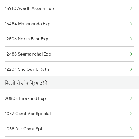
15910 Avadh Assam Exp
Khagaria to Phagwara Trains
New Delhi to Kannauj Trains
15484 Mahananda Exp
Khagaria to Patna Trains
12506 North East Exp
Khagaria to Panipat Trains
12488 Seemanchal Exp
Khagaria to Rewari Trains
12204 Shc Garib Rath
Khagaria to Bengaluru Trains
दिल्ली से लोकप्रिय ट्रेनें
15726 Anvt Njp Exp.
20808 Hirakund Exp
15708 Asr Kir Express
1057 Csmt Asr Special
15566 Vaishali Exp
1058 Asr Csmt Spl
04072 Sou Summer Spl