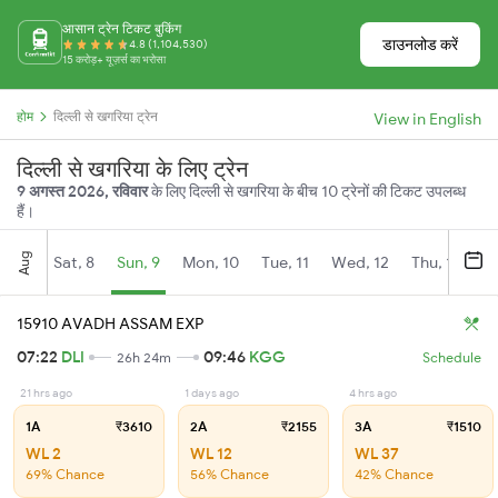
आसान ट्रेन टिकट बुकिंग
डाउनलोड करें
4.8 (1,104,530)
15 करोड़+ यूज़र्स का भरोसा
होम
दिल्ली से खगरिया ट्रेन
View in English
दिल्ली से खगरिया के लिए ट्रेन
9 अगस्त 2026, रविवार
के लिए दिल्ली से खगरिया के बीच 10 ट्रेनों की टिकट उपलब्ध
हैं।
Aug
Sat, 8
Sun, 9
Mon, 10
Tue, 11
Wed, 12
Thu, 13
Fr
15910 AVADH ASSAM EXP
07:22
DLI
09:46
KGG
26h 24m
Schedule
21 hrs ago
1 days ago
4 hrs ago
1A
₹3610
2A
₹2155
3A
₹1510
WL 2
WL 12
WL 37
69% Chance
56% Chance
42% Chance