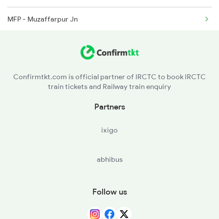
MFP - Muzaffarpur Jn
HJP - Hajipur Jn
SEE - Sonpur Jn
Confirmtkt.com is official partner of IRCTC to book IRCTC
train tickets and Railway train enquiry
CPR - Chhapra
Partners
SV - Siwan Jn
ixigo
DEOS - Deoria Sadar
abhibus
GKP - Gorakhpur
KLD - Khalilabad
Follow us
BST - Basti