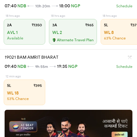
07:40
NDB
18:00
NGP
10h 20m
Schedule
18 hrs ago
18 hrs ago
18 hrs ago
2A
₹1350
3A
₹965
SL
₹37
AVL 1
WL 2
WL 8
Available
63% Chance
Alternate Travel Plan
19021 BAM AMRIT BHARAT
09:40
NDB
19:35
NGP
9h 55m
Schedule
12 min ago
SL
₹395
WL 18
53% Chance