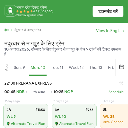
आसान ट्रेन टिकट बुकिंग
डाउनलोड करें
4.8 (1,104,530)
15 करोड़+ यूज़र्स का भरोसा
होम
नंदुरबार से नागपुर ट्रेन
View in English
नंदुरबार से नागपुर के लिए ट्रेन
10 अगस्त 2026, सोमवार
के लिए नंदुरबार से नागपुर के बीच 9 ट्रेनों की टिकट उपलब्ध
हैं।
Aug
Sun, 9
Mon, 10
Tue, 11
Wed, 12
Thu, 13
Fri, 14
S
22138 PRERANA EXPRESS
00:45
NDB
10:25
NGP
9h 40m
Schedule
2 days ago
2 days ago
8 hrs ago
2A
₹1350
3A
₹965
SL
WL 9
WL 10
WL 35
38% Chance
Alternate Travel Plan
Alternate Travel Plan