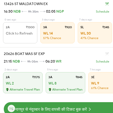
13426 ST MALDATOWN EX
16:30
NDB
02:05
NGP
9h 35m
Schedule
0 sec ago
3 days ago
7 days ago
2A
₹1300
3A
₹920
SL
₹345
Click to Refresh
WL 14
WL 30
57% Chance
47% Chance
20626 BGKT MAS SF EXP
21:15
NDB
06:20
WR
9h 05m
Schedule
2 days ago
5 hrs ago
7 hrs ago
2A
₹1175
3A
₹845
3E
WL 2
WL 8
WL 9
61% Chance
Alternate Travel Plan
Alternate Travel Plan
नागपुर से नंदुरबार के लिए वापसी की टिकट बुक करें