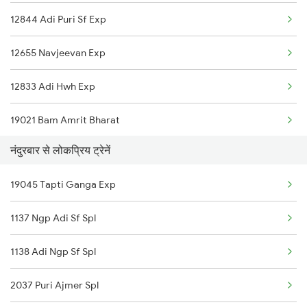
12844 Adi Puri Sf Exp
Nagpur to Neemuch Trains
12655 Navjeevan Exp
Nagpur to Nandura Trains
12833 Adi Hwh Exp
Nagpur to Nokha Trains
19021 Bam Amrit Bharat
Nagpur to Alipurduar Trains
नंदुरबार से लोकप्रिय ट्रेनें
20804 Gimb Vskp Sf Ex
19045 Tapti Ganga Exp
22738 Hsr Sc Sf Exp
1137 Ngp Adi Sf Spl
13426 St Maldatown Ex
1138 Adi Ngp Sf Spl
20626 Bgkt Mas Sf Exp
2037 Puri Ajmer Spl