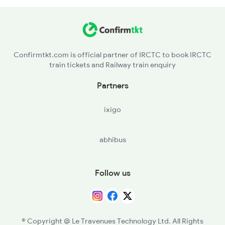
BSL - Bhusaval Jn
MKU - Malkapur
Confirmtkt.com is official partner of IRCTC to book IRCTC
train tickets and Railway train enquiry
NN - Nandura
Partners
SEG - Shegaon
ixigo
AK - Akola Jn
abhibus
MZR - Murtajapur
BD - Badnera Jn
Follow us
CND - Chandur
DMN - Dhamangaon
© Copyright @ Le Travenues Technology Ltd. All Rights