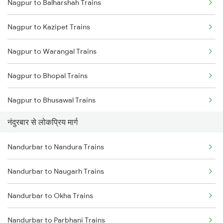
Nagpur to Balharshah Trains
Nandurbar to Dondaicha Trains
Nagpur to Kazipet Trains
Nandurbar to Parsamal Trains
Nagpur to Warangal Trains
Nandurbar to Malkapur Trains
Nagpur to Bhopal Trains
Nandurbar to Akola Trains
Nagpur to Bhusawal Trains
Nandurbar to Navapur Trains
नंदुरबार से लोकप्रिय मार्ग
Nagpur to Itarsi Trains
Nandurbar to Nandura Trains
Nagpur to Akola Trains
Nandurbar to Naugarh Trains
Nagpur to Kachhbali Trains
Nandurbar to Okha Trains
Nagpur to Jhansi Trains
Nandurbar to Parbhani Trains