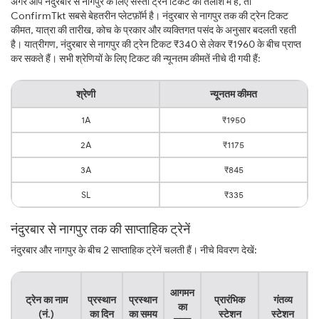
अगर आप नंदुरबार से नागपुर के लिए सस्ती ट्रेन टिकट की तलाश में हैं, तो
ConfirmTkt सबसे बेहतरीन प्लेटफ़ॉर्म है। नंदुरबार से नागपुर तक की ट्रेन टिकट
कीमत, यात्रा की तारीख, कोच के प्रकार और व्यक्तिगत पसंद के अनुसार बदलती रहती
है। यात्रीगण, नंदुरबार से नागपुर की ट्रेन टिकट ₹340 से लेकर ₹1960 के बीच प्राप्त
कर सकते हैं। सभी श्रेणियों के लिए टिकट की न्यूनतम कीमतें नीचे दी गयी हैं:
श्रेणी
न्यूनतम कीमत
1A
₹1950
2A
₹1175
3A
₹845
SL
₹335
नंदुरबार से नागपुर तक की साप्ताहिक ट्रेनें
नंदुरबार और नागपुर के बीच 2 साप्ताहिक ट्रेनें चलती हैं। नीचे विवरण देखें:
य
आगमन
ट्रेन का नाम
प्रस्थान
प्रस्थान
प्रारंभिक
गंतव्य
का
(नं.)
का दिन
का समय
स्टेशन
स्टेशन