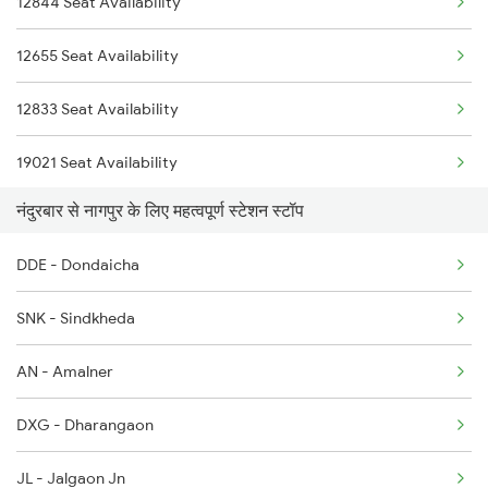
12844 Seat Availability
12622 Tamilnadu Exp
2906 Hwh Okha Spl
12655 Seat Availability
12214 Dee Ypr Duronto
2913 Festival Spl
12833 Seat Availability
12722 Dakshin Exp
19021 Seat Availability
नंदुरबार से नागपुर के लिए महत्वपूर्ण स्टेशन स्टॉप
20804 Seat Availability
DDE - Dondaicha
22738 Seat Availability
SNK - Sindkheda
13426 Seat Availability
AN - Amalner
20626 Seat Availability
DXG - Dharangaon
JL - Jalgaon Jn