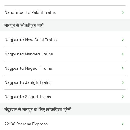
Nandurbar to Paldhi Trains
नागपुर से लोकप्रिय मार्ग
Nandurbar to Pulgaon Trains
Nagpur to New Delhi Trains
Nandurbar to Pali Trains
Nagpur to Nanded Trains
Nandurbar to Patna Trains
Nagpur to Nagaur Trains
Nandurbar to Pipariya Trains
Nagpur to Janjgir Trains
Nandurbar to Puri Trains
Nagpur to Siliguri Trains
Nandurbar to Raipur Trains
नंदुरबार से नागपुर के लिए लोकप्रिय ट्रेनें
Nagpur to Nashik Trains
Nandurbar to Rewa Trains
22138 Prerana Express
Nagpur to Nellore Trains