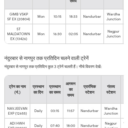
समय
GIMB VSKP
Wardha
Mon
10:15
18:33
Nandurbar
SF EX (20804)
Junction
ST
Nagpur
9
MALDATOWN
Mon
16:30
02:05
Nandurbar
Junction
EX (13426)
नंदुरबार से नागपुर तक प्रतिदिन चलने वाली ट्रेनें
नंदुरबार से नागपुर तक प्रतिदिन कुल 3 ट्रेनें चलती हैं। नीचे विवरण देखें:
यात
आगमन
ट्रेन का नाम
प्रस्थान
प्रस्थान
प्रारंभिक
गंतव्य
क
का
(नं.)
का दिन
का समय
स्टेशन
स्टेशन
क
समय
स
NAVJEEVAN
Wardha
8:
Daily
03:15
11:57
Nandurbar
EXP (12655)
Junction
h
ADI HWH
Nagpur
10
Daily
07:40
18:00
Nandurbar