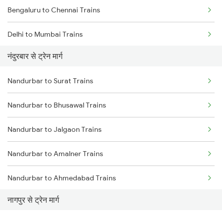
Bengaluru to Chennai Trains
Delhi to Mumbai Trains
नंदुरबार से ट्रेन मार्ग
Mumbai to Pune Trains
Nandurbar to Surat Trains
Delhi to Jammu Trains
Nandurbar to Bhusawal Trains
Mumbai to Delhi Trains
Nandurbar to Jalgaon Trains
Mumbai to Goa Trains
Nandurbar to Amalner Trains
Chennai to Coimbatore Trains
Nandurbar to Ahmedabad Trains
नागपुर से ट्रेन मार्ग
Nandurbar to Vadodara Trains