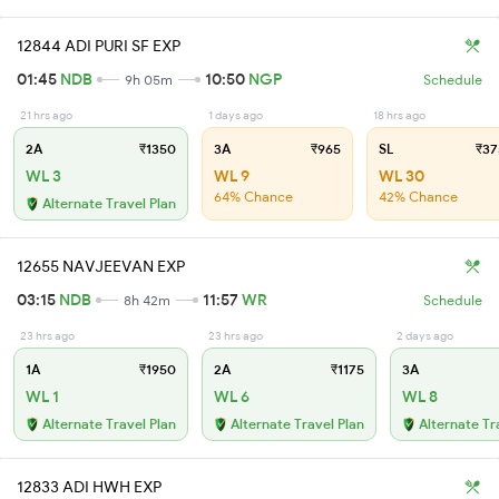
12844 ADI PURI SF EXP
01:45
NDB
10:50
NGP
9h 05m
Schedule
21 hrs ago
1 days ago
18 hrs ago
2A
₹1350
3A
₹965
SL
₹37
WL 3
WL 9
WL 30
64% Chance
42% Chance
Alternate Travel Plan
12655 NAVJEEVAN EXP
03:15
NDB
11:57
WR
8h 42m
Schedule
23 hrs ago
23 hrs ago
2 days ago
1A
₹1950
2A
₹1175
3A
WL 1
WL 6
WL 8
Alternate Travel Plan
Alternate Travel Plan
Alternate Tr
12833 ADI HWH EXP