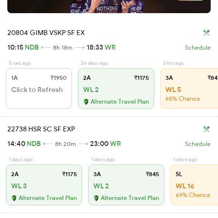
20804 GIMB VSKP SF EX
10:15
NDB
18:33
WR
8h 18m
Schedule
0 sec ago
26 days ago
3 hrs ago
1A
₹1950
2A
₹1175
3A
₹84
Click to Refresh
WL 2
WL 5
65% Chance
Alternate Travel Plan
22738 HSR SC SF EXP
14:40
NDB
23:00
WR
8h 20m
Schedule
1 days ago
1 days ago
1 days ago
2A
₹1175
3A
₹845
SL
WL 3
WL 2
WL 16
69% Chance
Alternate Travel Plan
Alternate Travel Plan