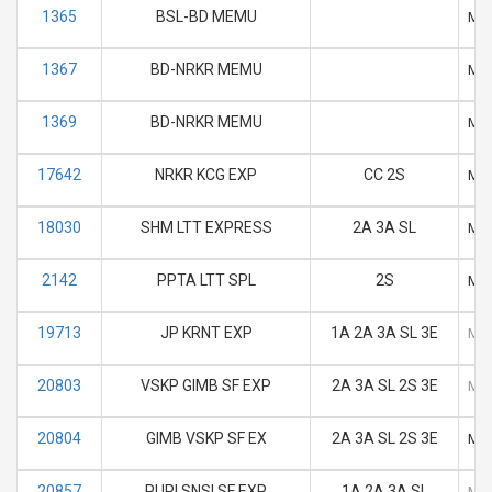
1365
BSL-BD MEMU
M
1367
BD-NRKR MEMU
M
1369
BD-NRKR MEMU
M
17642
NRKR KCG EXP
CC 2S
M
18030
SHM LTT EXPRESS
2A 3A SL
M
2142
PPTA LTT SPL
2S
M
19713
JP KRNT EXP
1A 2A 3A SL 3E
M
20803
VSKP GIMB SF EXP
2A 3A SL 2S 3E
M
20804
GIMB VSKP SF EX
2A 3A SL 2S 3E
M
20857
PURI SNSI SF EXP
1A 2A 3A SL
M