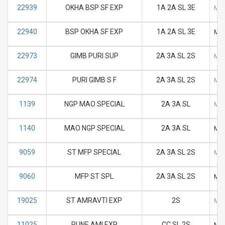
22939
OKHA BSP SF EXP
1A 2A SL 3E
M
22940
BSP OKHA SF EXP
1A 2A SL 3E
M
22973
GIMB PURI SUP
2A 3A SL 2S
M
22974
PURI GIMB S F
2A 3A SL 2S
M
1139
NGP MAO SPECIAL
2A 3A SL
M
1140
MAO NGP SPECIAL
2A 3A SL
M
9059
ST MFP SPECIAL
2A 3A SL 2S
M
9060
MFP ST SPL
2A 3A SL 2S
M
19025
ST AMRAVTI EXP
2S
M
11025
PUNE AMI EXP
CC SL 2S
M