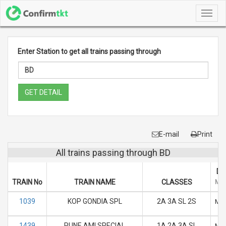
Toggl
navig
Enter Station to get all trains passing through
GET DETAIL
E-mail
Print
All trains passing through BD
DA
TRAIN No
TRAIN NAME
CLASSES
M
1039
KOP GONDIA SPL
2A 3A SL 2S
M
1439
PUNE AMI SPECIAL
1A 2A 3A SL
M