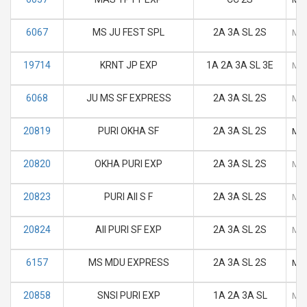
6067
MS JU FEST SPL
2A 3A SL 2S
M
19714
KRNT JP EXP
1A 2A 3A SL 3E
M
6068
JU MS SF EXPRESS
2A 3A SL 2S
M
20819
PURI OKHA SF
2A 3A SL 2S
M
20820
OKHA PURI EXP
2A 3A SL 2S
M
20823
PURI AII S F
2A 3A SL 2S
M
20824
AII PURI SF EXP
2A 3A SL 2S
M
6157
MS MDU EXPRESS
2A 3A SL 2S
M
20858
SNSI PURI EXP
1A 2A 3A SL
M