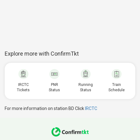
Explore more with ConfirmTkt
IRCTC
PNR
Running
Train
Tickets
Status
Status
Schedule
For more information on station BD Click
IRCTC