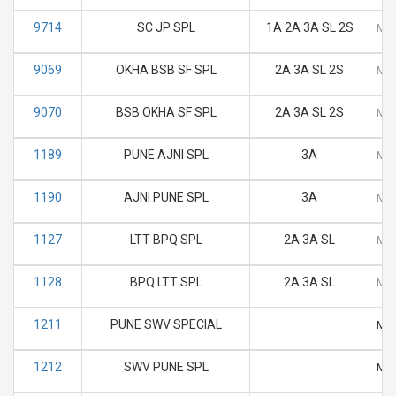
9714
SC JP SPL
1A 2A 3A SL 2S
M
9069
OKHA BSB SF SPL
2A 3A SL 2S
M
9070
BSB OKHA SF SPL
2A 3A SL 2S
M
1189
PUNE AJNI SPL
3A
M
1190
AJNI PUNE SPL
3A
M
1127
LTT BPQ SPL
2A 3A SL
M
1128
BPQ LTT SPL
2A 3A SL
M
1211
PUNE SWV SPECIAL
M
1212
SWV PUNE SPL
M