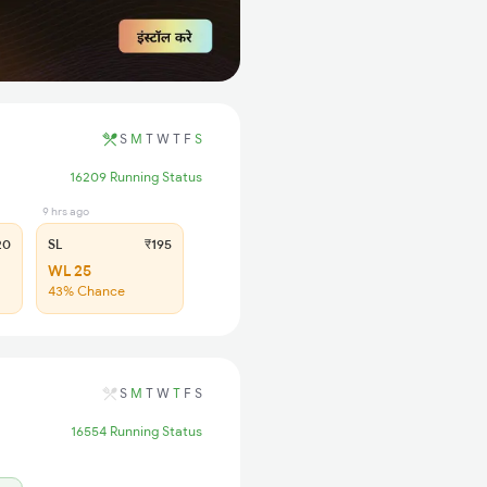
S
M
T
W
T
F
S
16209 Running Status
9 hrs ago
20
SL
₹195
WL 25
43% Chance
S
M
T
W
T
F
S
16554 Running Status