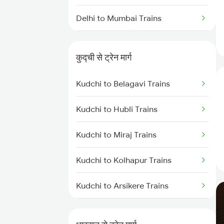
Delhi to Mumbai Trains
Mumbai to Pune Trains
कुद्ची से ट्रेन मार्ग
Delhi to Jammu Trains
Kudchi to Belagavi Trains
Mumbai to Delhi Trains
Kudchi to Hubli Trains
Mumbai to Goa Trains
Kudchi to Miraj Trains
Chennai to Coimbatore Trains
Kudchi to Kolhapur Trains
Kudchi to Arsikere Trains
Kudchi to Bellary Trains