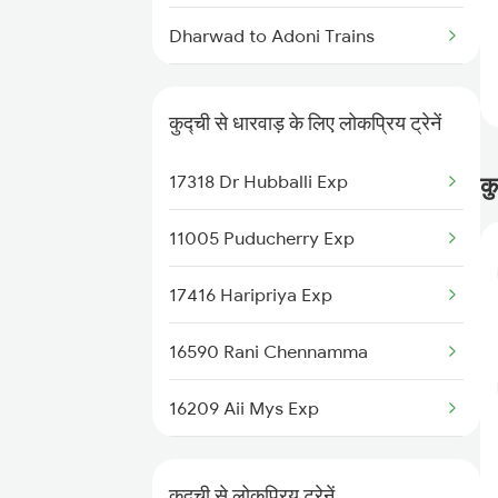
Dharwad to Adoni Trains
Dharwad to Ahmedabad Trains
कुद्ची से धारवाड़ के लिए लोकप्रिय ट्रेनें
Dharwad to Ajmer Trains
17318 Dr Hubballi Exp
कु
Dharwad to Ahmednagar Trains
11005 Puducherry Exp
Dharwad to Anand Trains
17416 Haripriya Exp
Dharwad to Arsikere Trains
16590 Rani Chennamma
Dharwad to Brahmapur Trains
16209 Aii Mys Exp
Dharwad to Bellary Trains
16554 Ltt Smvb Exp
Dharwad to Bhubaneswar Trains
कुद्ची से लोकप्रिय ट्रेनें