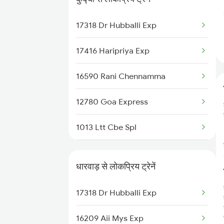
20670 Ubl Vandebharat
Dharwad to Adagal Trains
17318 Dr Hubballi Exp
12780 Goa Express
17416 Haripriya Exp
16590 Rani Chennamma
12780 Goa Express
1013 Ltt Cbe Spl
1035 Dr Mysuru Spl
धारवाड़ से लोकप्रिय ट्रेनें
1036 Mys Dr Exp
17318 Dr Hubballi Exp
2779 Goa Express
16209 Aii Mys Exp