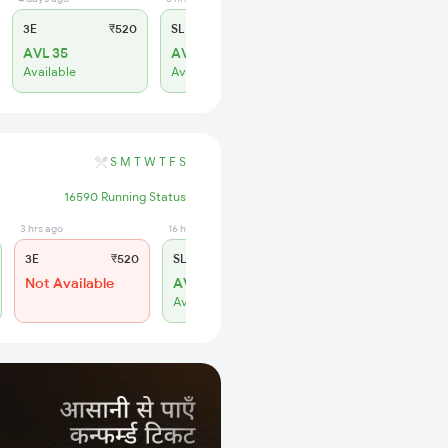
3E
₹520
SL
₹180
AVL 35
AVL 85
Available
Available
S
M
T
W
T
F
S
16590 Running Status
3 hrs ago
16 hrs ago
3E
₹520
SL
₹180
Not Available
AVL 81
Available