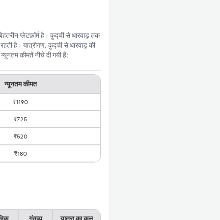
तरीन प्लेटफ़ॉर्म है। कुद्ची से धारवाड़ तक
हती है। यात्रीगण, कुद्ची से धारवाड़ की
ूनतम कीमतें नीचे दी गयी हैं:
न्यूनतम कीमत
₹1190
₹725
₹520
₹180
ंभिक
गंतव्य
यात्रा का कुल