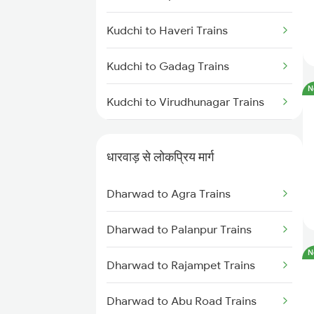
Dharwad to Ghatprabha Trains
Kudchi to Haveri Trains
Dharwad to Pune Trains
Kudchi to Gadag Trains
Dharwad to Ranibennur Trains
N
Kudchi to Virudhunagar Trains
Kudchi to Arsikere Trains
धारवाड़ से लोकप्रिय मार्ग
Kudchi to Bellary Trains
Dharwad to Agra Trains
Kudchi to Belagavi Trains
Dharwad to Palanpur Trains
N
Dharwad to Rajampet Trains
Dharwad to Abu Road Trains