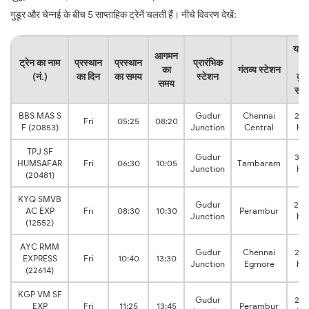
गुडूर और चेन्नई के बीच 5 साप्ताहिक ट्रेनें चलती हैं। नीचे विवरण देखें:
यात्
आगमन
ट्रेन का नाम
प्रस्थान
प्रस्थान
प्रारंभिक
का
का
गंतव्य स्टेशन
(नं.)
का दिन
का समय
स्टेशन
कु
समय
सम
BBS MAS S
Gudur
Chennai
2:5
Fri
05:25
08:20
F (20853)
Junction
Central
hrs
TPJ SF
Gudur
3:3
HUMSAFAR
Fri
06:30
10:05
Tambaram
Junction
hrs
(20481)
KYQ SMVB
Gudur
2:0
AC EXP
Fri
08:30
10:30
Perambur
Junction
hrs
(12552)
AYC RMM
Gudur
Chennai
2:5
EXPRESS
Fri
10:40
13:30
Junction
Egmore
hrs
(22614)
KGP VM SF
Gudur
2:2
EXP
Fri
11:25
13:45
Perambur