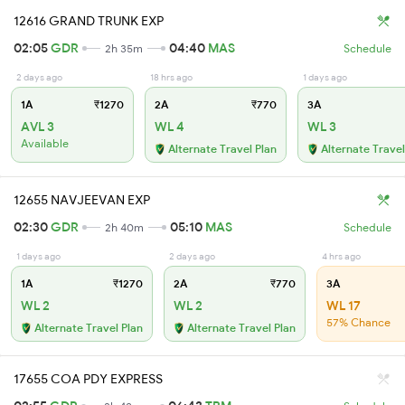
12616 GRAND TRUNK EXP
02:05
GDR
04:40
MAS
2h 35m
Schedule
2 days ago
18 hrs ago
1 days ago
1A
₹1270
2A
₹770
3A
AVL 3
WL 4
WL 3
Available
Alternate Travel Plan
Alternate Travel
12655 NAVJEEVAN EXP
02:30
GDR
05:10
MAS
2h 40m
Schedule
1 days ago
2 days ago
4 hrs ago
1A
₹1270
2A
₹770
3A
WL 2
WL 2
WL 17
57% Chance
Alternate Travel Plan
Alternate Travel Plan
17655 COA PDY EXPRESS