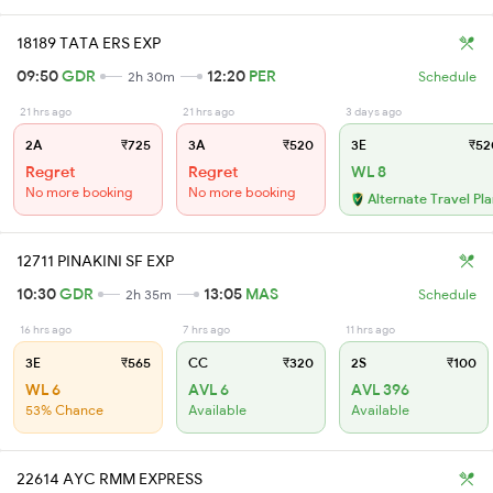
18189 TATA ERS EXP
09:50
GDR
12:20
PER
2h 30m
Schedule
21 hrs ago
21 hrs ago
3 days ago
2A
₹725
3A
₹520
3E
₹52
Regret
Regret
WL 8
No more booking
No more booking
Alternate Travel Pl
12711 PINAKINI SF EXP
10:30
GDR
13:05
MAS
2h 35m
Schedule
16 hrs ago
7 hrs ago
11 hrs ago
3E
₹565
CC
₹320
2S
₹100
WL 6
AVL 6
AVL 396
53% Chance
Available
Available
22614 AYC RMM EXPRESS