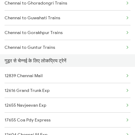
Chennai to Ghoradongri Trains
Gudur to Mathura Trains
Chennai to Guwahati Trains
Gudur to Machilipatnam Trains
Chennai to Gorakhpur Trains
Gudur to Mysore Trains
Chennai to Guntur Trains
Gudur to Nagercoil Trains
गुडूर से चेन्नई के लिए लोकप्रिय ट्रेनें
Chennai to Gotan Trains
12839 Chennai Mail
Chennai to Rajgangpur Trains
12616 Grand Trunk Exp
Chennai to Kavaraipettai Trains
12655 Navjeevan Exp
Chennai to Guntakal Trains
17655 Coa Pdy Express
Chennai to Guruvayur Trains
12604 Chennai Sf Exp