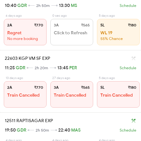
10:40
GDR
13:30
MS
2h 50m
Schedule
6 days ago
0 sec ago
5 days ago
2A
₹770
3A
₹565
SL
₹180
Regret
Click to Refresh
WL 19
No more booking
55% Chance
22603 KGP VM SF EXP
11:25
GDR
13:45
PER
2h 20m
Schedule
13 days ago
27 days ago
5 days ago
2A
₹770
3A
₹565
SL
₹180
Train Cancelled
Train Cancelled
Train Cancelled
12511 RAPTISAGAR EXP
19:50
GDR
22:40
MAS
2h 50m
Schedule
4 days ago
4 days ago
4 days ago