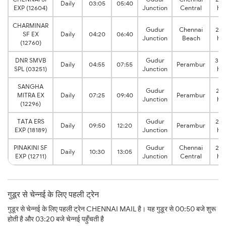
Daily
03:05
05:40
EXP (12604)
Junction
Central
hrs
CHARMINAR
Gudur
Chennai
2:2
SF EX
Daily
04:20
06:40
Junction
Beach
hrs
(12760)
DNR SMVB
Gudur
3:0
Daily
04:55
07:55
Perambur
SPL (03251)
Junction
hrs
SANGHA
Gudur
2:1
MITRA EX
Daily
07:25
09:40
Perambur
Junction
hrs
(12296)
TATA ERS
Gudur
2:3
Daily
09:50
12:20
Perambur
EXP (18189)
Junction
hrs
PINAKINI SF
Gudur
Chennai
2:3
Daily
10:30
13:05
EXP (12711)
Junction
Central
hrs
गुडूर से चेन्नई के लिए पहली ट्रेन
गुडूर से चेन्नई के लिए पहली ट्रेन CHENNAI MAIL है। यह गुडूर से 00:50 बजे शुरू
होती है और 03:20 बजे चेन्नई पहुँचती है