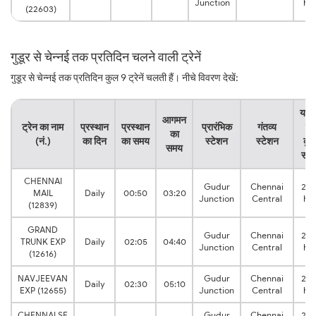
Junction
hrs
(22603)
गुडूर से चेन्नई तक प्रतिदिन चलने वाली ट्रेनें
गुडूर से चेन्नई तक प्रतिदिन कुल 9 ट्रेनें चलती हैं। नीचे विवरण देखें:
यात्
आगमन
ट्रेन का नाम
प्रस्थान
प्रस्थान
प्रारंभिक
गंतव्य
का
का
(नं.)
का दिन
का समय
स्टेशन
स्टेशन
कु
समय
सम
CHENNAI
Gudur
Chennai
2:3
MAIL
Daily
00:50
03:20
Junction
Central
hrs
(12839)
GRAND
Gudur
Chennai
2:3
TRUNK EXP
Daily
02:05
04:40
Junction
Central
hrs
(12616)
NAVJEEVAN
Gudur
Chennai
2:4
Daily
02:30
05:10
EXP (12655)
Junction
Central
hrs
CHENNAI SF
Gudur
Chennai
2:3