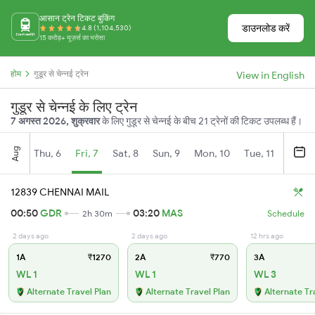
आसान ट्रेन टिकट बुकिंग
डाउनलोड करें
4.8 (1,104,530)
15 करोड़+ यूज़र्स का भरोसा
होम
गुडूर से चेन्नई ट्रेन
View in English
गुडूर से चेन्नई के लिए ट्रेन
7 अगस्त 2026, शुक्रवार
के लिए गुडूर से चेन्नई के बीच 21 ट्रेनों की टिकट उपलब्ध हैं।
Aug
Thu, 6
Fri, 7
Sat, 8
Sun, 9
Mon, 10
Tue, 11
Wed, 
12839 CHENNAI MAIL
00:50
GDR
03:20
MAS
2h 30m
Schedule
2 days ago
2 days ago
12 hrs ago
1A
₹1270
2A
₹770
3A
WL 1
WL 1
WL 3
Alternate Travel Plan
Alternate Travel Plan
Alternate Tr