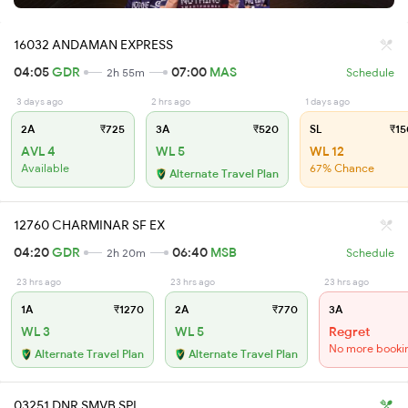
16032 ANDAMAN EXPRESS
04:05
GDR
07:00
MAS
2h 55m
Schedule
3 days ago
2 hrs ago
1 days ago
2A
₹725
3A
₹520
SL
₹15
AVL 4
WL 5
WL 12
Available
67% Chance
Alternate Travel Plan
12760 CHARMINAR SF EX
04:20
GDR
06:40
MSB
2h 20m
Schedule
23 hrs ago
23 hrs ago
23 hrs ago
1A
₹1270
2A
₹770
3A
WL 3
WL 5
Regret
No more booki
Alternate Travel Plan
Alternate Travel Plan
03251 DNR SMVB SPL