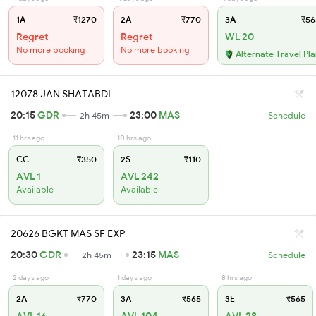
1A
₹1270
2A
₹770
3A
₹56
Regret
Regret
WL 20
No more booking
No more booking
Alternate Travel Pl
12078 JAN SHATABDI
20:15
GDR
23:00
MAS
2h 45m
Schedule
11 hrs ago
10 hrs ago
CC
₹350
2S
₹110
AVL 1
AVL 242
Available
Available
20626 BGKT MAS SF EXP
20:30
GDR
23:15
MAS
2h 45m
Schedule
2 days ago
1 days ago
8 hrs ago
2A
₹770
3A
₹565
3E
₹565