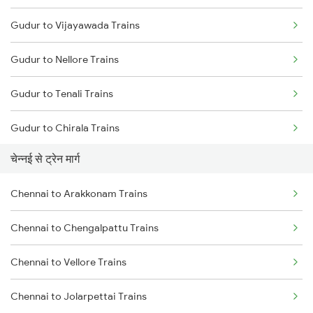
Gudur to Vijayawada Trains
Mumbai to Delhi Trains
Gudur to Nellore Trains
Mumbai to Goa Trains
Gudur to Tenali Trains
Chennai to Coimbatore Trains
Gudur to Chirala Trains
चेन्नई से ट्रेन मार्ग
Gudur to Tirupati Trains
Chennai to Arakkonam Trains
Gudur to Renigunta Trains
Chennai to Chengalpattu Trains
Gudur to Bapatla Trains
Chennai to Vellore Trains
Gudur to Kavali Trains
Chennai to Jolarpettai Trains
Gudur to Rajahmundry Trains