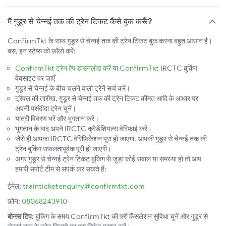
मैं गुडूर से चेन्नई तक की ट्रेन टिकट कैसे बुक करूँ?
ConfirmTkt के साथ गुडूर से चेन्नई तक की ट्रेन टिकट बुक करना बहुत आसान है।
बस, इन स्टेप्स को फ़ॉलो करें:
ConfirmTkt ट्रेन ऐप डाउनलोड करें
या
ConfirmTkt
IRCTC बुकिंग
वेबसाइट पर जाएँ
गुडूर से चेन्नई के बीच चलने वाली ट्रेनें सर्च करें।
ट्रैवल की तारीख, गुडूर से चेन्नई तक की ट्रेन टिकट कीमत आदि के आधार पर
अपनी पसंदीदा ट्रेन चुनें।
यात्री विवरण भरें और भुगतान करें।
भुगतान के बाद अपने IRCTC क्रेडेंशियल्स वेरिफ़ाई करें।
जैसे ही आपका IRCTC वेरिफ़िकेशन पूरा हो जाएगा, आपकी गुडूर से चेन्नई तक की
ट्रेन बुकिंग सफलतापूर्वक पूरी हो जाएगी।
अगर गुडूर से चेन्नई ट्रेन टिकट बुकिंग से जुड़ा कोई सवाल या समस्या हो तो आप
हमारी सपोर्ट टीम से संपर्क कर सकते हैं:
ईमेल:
trainticketenquiry@confirmtkt.com
फ़ोन:
08068243910
बोनस टिप:
बुकिंग के समय ConfirmTkt की फ़्री कैंसलेशन सुविधा चुनें और गुडूर से