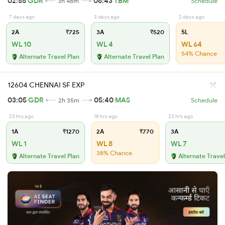
02:55
GDR
06:43
TBM
3h 48m
Schedule
7 days ago
3 days ago
2 days ago
2A
₹725
3A
₹520
SL
WL 10
WL 4
WL 64
54% Chance
Alternate Travel Plan
Alternate Travel Plan
12604 CHENNAI SF EXP
03:05
GDR
05:40
MAS
2h 35m
Schedule
23 hrs ago
18 hrs ago
23 hrs ago
1A
₹1270
2A
₹770
3A
WL 1
WL 8
WL 7
38% Chance
Alternate Travel Plan
Alternate Travel