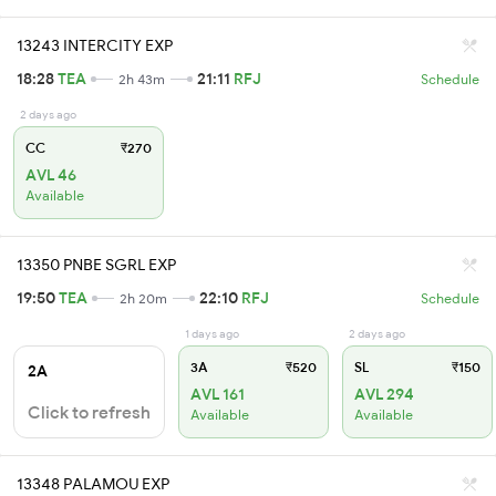
13243 INTERCITY EXP
18:28
TEA
21:11
RFJ
2h 43m
Schedule
2 days ago
CC
₹270
AVL 46
Available
13350 PNBE SGRL EXP
19:50
TEA
22:10
RFJ
2h 20m
Schedule
1 days ago
2 days ago
3A
₹520
SL
₹150
2A
AVL 161
AVL 294
Click to refresh
Available
Available
13348 PALAMOU EXP