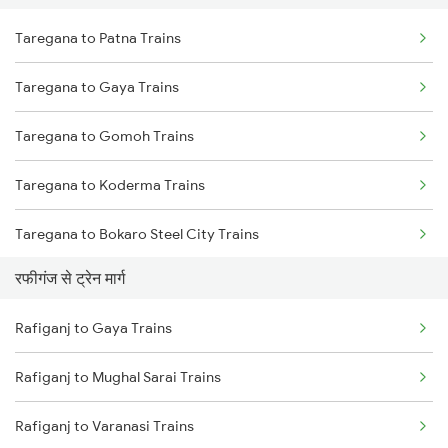
Taregana to Patna Trains
Delhi to Jammu Trains
Taregana to Gaya Trains
Mumbai to Delhi Trains
Taregana to Gomoh Trains
Mumbai to Goa Trains
Taregana to Koderma Trains
Chennai to Coimbatore Trains
Taregana to Bokaro Steel City Trains
रफीगंज से ट्रेन मार्ग
Taregana to Makhdumpur Trains
Rafiganj to Gaya Trains
Taregana to Bakhtiyarpur Trains
Rafiganj to Mughal Sarai Trains
Taregana to Barkakana Trains
Rafiganj to Varanasi Trains
Taregana to Kotshila Trains