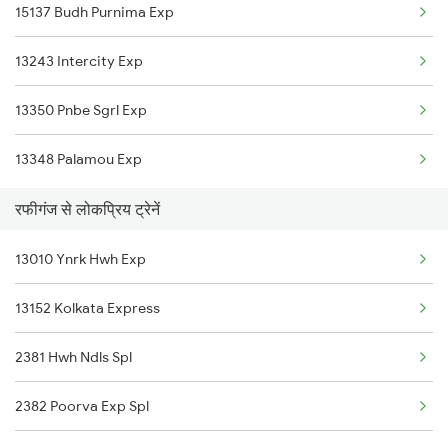
15137 Budh Purnima Exp
Taregana to Varanasi Trains
13243 Intercity Exp
Taregana to Gomoh Trains
13350 Pnbe Sgrl Exp
Taregana to Barkakana Trains
13348 Palamou Exp
Taregana to Bakhtiyarpur Trains
रफीगंज से लोकप्रिय ट्रेनें
Taregana to Bokaro Steel City Trains
13010 Ynrk Hwh Exp
Taregana to Patratu Trains
13152 Kolkata Express
Taregana to Kotshila Trains
2381 Hwh Ndls Spl
2382 Poorva Exp Spl