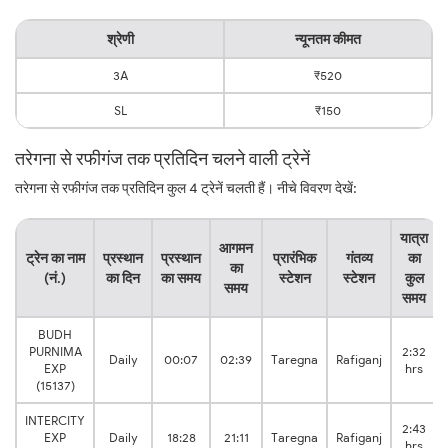
श्रेणी
न्यूनतम कीमत
3A
₹520
SL
₹150
तरेगना से रफीगंज तक प्रतिदिन चलने वाली ट्रेनें
तरेगना से रफीगंज तक प्रतिदिन कुल 4 ट्रेनें चलती हैं। नीचे विवरण देखें:
यात्रा
आगमन
ट्रेन का नाम
प्रस्थान
प्रस्थान
प्रारंभिक
गंतव्य
का
का
(नं.)
का दिन
का समय
स्टेशन
स्टेशन
कुल
समय
समय
BUDH
PURNIMA
2:32
Daily
00:07
02:39
Taregna
Rafiganj
EXP
hrs
(15137)
INTERCITY
2:43
EXP
Daily
18:28
21:11
Taregna
Rafiganj
hrs