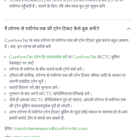
13348 PALAMOU EXP तरेगना से 20:53 बजे निकलती है और 23:16 पर
रफीगंज पहुँचती है। चलने के दिन: रवि सोम मंगल बुध गुरु शुक्र शनि
मैं तरेगना से रफीगंज तक की ट्रेन टिकट कैसे बुक करूँ?
ConfirmTkt के साथ तरेगना से रफीगंज तक की ट्रेन टिकट बुक करना बहुत आसान
है। बस, इन स्टेप्स को फ़ॉलो करें:
ConfirmTkt ट्रेन ऐप डाउनलोड करें
या
ConfirmTkt
IRCTC बुकिंग
वेबसाइट पर जाएँ
तरेगना से रफीगंज के बीच चलने वाली ट्रेनें सर्च करें।
ट्रैवल की तारीख, तरेगना से रफीगंज तक की ट्रेन टिकट कीमत आदि के आधार पर
अपनी पसंदीदा ट्रेन चुनें।
यात्री विवरण भरें और भुगतान करें।
भुगतान के बाद अपने IRCTC क्रेडेंशियल्स वेरिफ़ाई करें।
जैसे ही आपका IRCTC वेरिफ़िकेशन पूरा हो जाएगा, आपकी तरेगना से रफीगंज तक
की ट्रेन बुकिंग सफलतापूर्वक पूरी हो जाएगी।
अगर तरेगना से रफीगंज ट्रेन टिकट बुकिंग से जुड़ा कोई सवाल या समस्या हो तो आप
हमारी सपोर्ट टीम से संपर्क कर सकते हैं:
ईमेल:
trainticketenquiry@confirmtkt.com