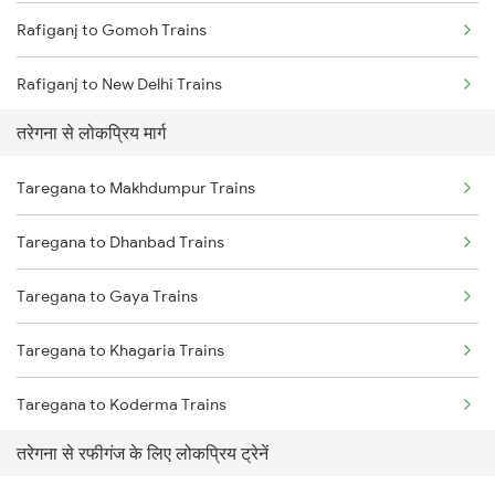
Rafiganj to Gomoh Trains
Taregana to Khagaria Trains
Rafiganj to New Delhi Trains
Taregana to Varanasi Trains
तरेगना से लोकप्रिय मार्ग
Rafiganj to Patna Trains
Taregana to Dhanbad Trains
Taregana to Makhdumpur Trains
Rafiganj to Kolkata Trains
Taregana to Patratu Trains
Taregana to Dhanbad Trains
Rafiganj to Dhanbad Trains
Taregana to Gaya Trains
Rafiganj to Asansol Trains
Taregana to Khagaria Trains
Rafiganj to Durgapur Trains
Taregana to Koderma Trains
Rafiganj to Aligarh Trains
तरेगना से रफीगंज के लिए लोकप्रिय ट्रेनें
Taregana to Patna Trains
Rafiganj to Daltonganj Trains