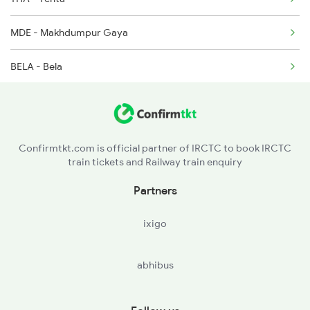
3305 Dhn Dos Spl
MDE - Makhdumpur Gaya
3306 Dos Dhn Spl
BELA - Bela
GAYA - Gaya Jn
KSTA - Kastha
Confirmtkt.com is official partner of IRCTC to book IRCTC
train tickets and Railway train enquiry
PRY - Paraiya
Partners
GRRU - Guraru
ixigo
IMGE - Ismailpur
abhibus