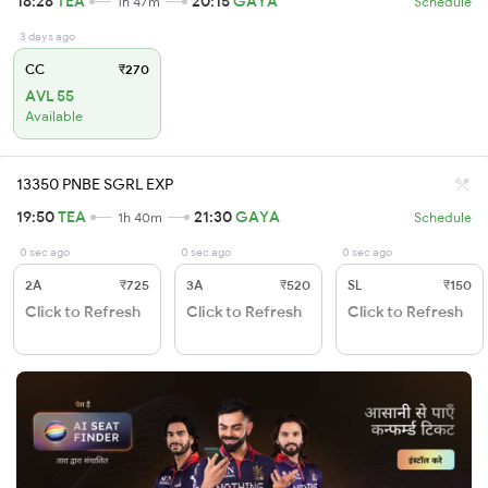
18:28
TEA
20:15
GAYA
1h 47m
Schedule
3 days ago
CC
₹270
AVL 55
Available
13350 PNBE SGRL EXP
19:50
TEA
21:30
GAYA
1h 40m
Schedule
0 sec ago
0 sec ago
0 sec ago
2A
₹725
3A
₹520
SL
₹150
Click to Refresh
Click to Refresh
Click to Refresh