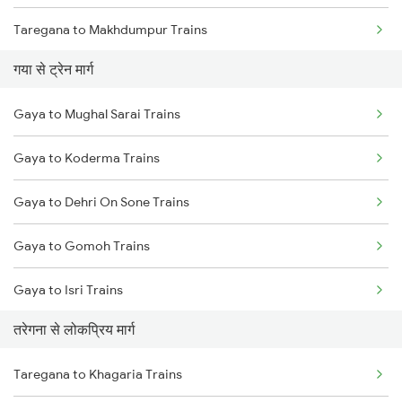
Taregana to Makhdumpur Trains
गया से ट्रेन मार्ग
Taregana to Rafiganj Trains
Gaya to Mughal Sarai Trains
Taregana to Bakhtiyarpur Trains
Gaya to Koderma Trains
Taregana to Barkakana Trains
Gaya to Dehri On Sone Trains
Taregana to Kotshila Trains
Gaya to Gomoh Trains
Taregana to Khagaria Trains
Gaya to Isri Trains
Taregana to Varanasi Trains
तरेगना से लोकप्रिय मार्ग
Gaya to Sasaram Trains
Taregana to Dhanbad Trains
Taregana to Khagaria Trains
Gaya to Dhanbad Trains
Taregana to Patratu Trains