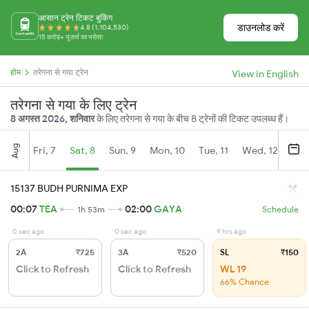
आसान ट्रेन टिकट बुकिंग
डाउनलोड करें
4.8 (1,104,530)
15 करोड़+ यूज़र्स का भरोसा
होम
तरेगना से गया ट्रेन
View in English
तरेगना से गया के लिए ट्रेन
8 अगस्त 2026, शनिवार
के लिए तरेगना से गया के बीच 8 ट्रेनों की टिकट उपलब्ध हैं।
Aug
Fri, 7
Sat, 8
Sun, 9
Mon, 10
Tue, 11
Wed, 12
Thu
15137 BUDH PURNIMA EXP
00:07
TEA
02:00
GAYA
1h 53m
Schedule
0 sec ago
0 sec ago
9 hrs ago
2A
₹725
3A
₹520
SL
₹150
Click to Refresh
Click to Refresh
WL 19
66% Chance