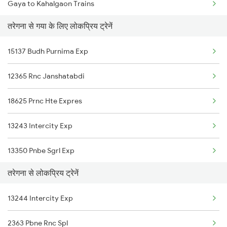
Gaya to Kahalgaon Trains
Taregana to Rafiganj Trains
तरेगना से गया के लिए लोकप्रिय ट्रेनें
Gaya to Unnao Trains
Taregana to Makhdumpur Trains
15137 Budh Purnima Exp
Gaya to Raxaul Trains
Taregana to Dhanbad Trains
12365 Rnc Janshatabdi
Gaya to Phusro Trains
18625 Prnc Hte Expres
Gaya to Nawa Trains
13243 Intercity Exp
Gaya to Adra Trains
13350 Pnbe Sgrl Exp
Gaya to Pirpainti Trains
तरेगना से लोकप्रिय ट्रेनें
13348 Palamou Exp
Gaya to Beas Trains
13244 Intercity Exp
18623 Ipr Hatia Exp
2363 Pbne Rnc Spl
13330 Gangadamodar Ex