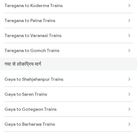
Taregana to Koderma Trains
Gaya to Kolkata Trains
Taregana to Patna Trains
Gaya to Anugraha N Road Trains
Taregana to Varanasi Trains
Gaya to Kanpur Trains
Taregana to Gomoh Trains
Gaya to Bhabua Trains
गया से लोकप्रिय मार्ग
Taregana to Barkakana Trains
Gaya to Shahjahanpur Trains
Taregana to Bakhtiyarpur Trains
Gaya to Saren Trains
Taregana to Bokaro Steel City Trains
Gaya to Gotegaon Trains
Taregana to Patratu Trains
Gaya to Barharwa Trains
Taregana to Kotshila Trains