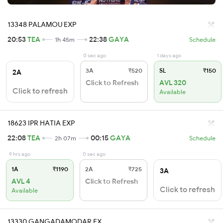
13348 PALAMOU EXP
20:53
TEA
22:38
GAYA
1h 45m
Schedule
0 sec ago
1 days ago
3A
₹520
SL
₹150
2A
Click to Refresh
AVL 320
Click to refresh
Available
18623 IPR HATIA EXP
22:08
TEA
00:15
GAYA
2h 07m
Schedule
9 hrs ago
0 sec ago
1A
₹1190
2A
₹725
3A
AVL 4
Click to Refresh
Click to refresh
Available
13330 GANGADAMODAR EX