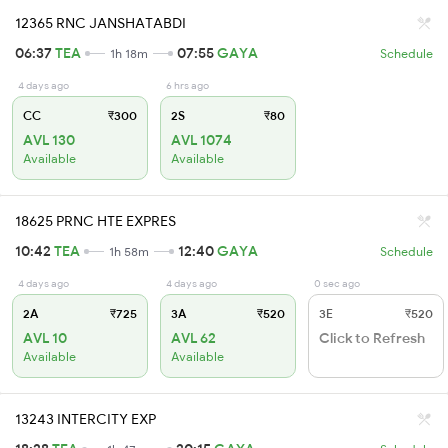
12365 RNC JANSHATABDI
06:37
TEA
07:55
GAYA
1h 18m
Schedule
4 days ago
6 hrs ago
CC
₹300
2S
₹80
AVL 130
AVL 1074
Available
Available
18625 PRNC HTE EXPRES
10:42
TEA
12:40
GAYA
1h 58m
Schedule
4 days ago
4 days ago
0 sec ago
2A
₹725
3A
₹520
3E
₹520
AVL 10
AVL 62
Click to Refresh
Available
Available
13243 INTERCITY EXP