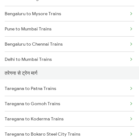
Bengaluru to Mysore Trains
Pune to Mumbai Trains
Bengaluru to Chennai Trains
Delhi to Mumbai Trains
तरेगना से ट्रेन मार्ग
Mumbai to Pune Trains
Taregana to Patna Trains
Delhi to Jammu Trains
Taregana to Gomoh Trains
Mumbai to Delhi Trains
Taregana to Koderma Trains
Mumbai to Goa Trains
Taregana to Bokaro Steel City Trains
Chennai to Coimbatore Trains