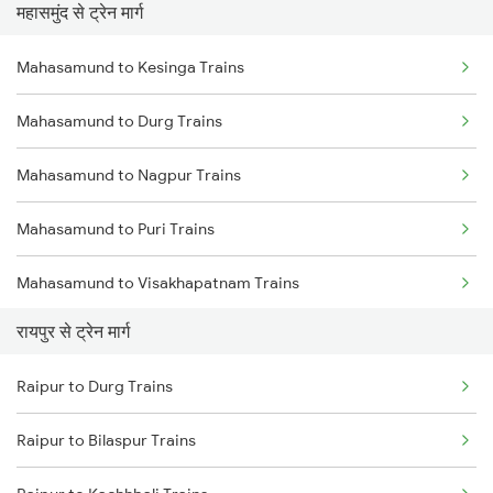
महासमुंद से ट्रेन मार्ग
Mumbai to Pune Trains
Mahasamund to Kesinga Trains
Delhi to Jammu Trains
Mahasamund to Durg Trains
Mumbai to Delhi Trains
Mahasamund to Nagpur Trains
Mumbai to Goa Trains
Mahasamund to Puri Trains
Chennai to Coimbatore Trains
Mahasamund to Visakhapatnam Trains
रायपुर से ट्रेन मार्ग
Mahasamund to Vizianagaram Trains
Raipur to Durg Trains
Mahasamund to Bhusawal Trains
Raipur to Bilaspur Trains
Mahasamund to Akola Trains