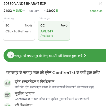
20830 VANDE BHARAT EXP
21:02
MSMD
22:00
R
0h 58m
Schedule
0 sec ago
3 hrs ago
EC
₹1045
CC
₹640
Click to Refresh
AVL 349
Available
रायपुर से महासमुंद के लिए वापसी की टिकट बुक करें
महासमुंद से रायपुर तक की ट्रेनें ConfirmTkt से क्यों बुक करें?
ट्रेन अल्टरनेट्स व प्रिडिक्शन
हमारे 'सेम ट्रेन अल्टरनेट्स फ़ीचर' के साथ कन्फर्म्ड टिकट पाने की संभावना बढ़ाएँ
सुरक्षित भुगतान
ConfirmTkt पर UPI सहित अन्य सुरक्षित भुगतान विकल्पों का लाभ उठायें
फ़्री कैंसलेशन