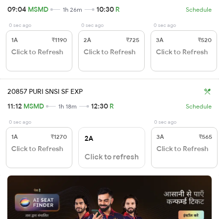
09:04
MSMD
10:30
R
1h 26m
Schedule
0 sec ago
0 sec ago
0 sec ago
1A
₹1190
2A
₹725
3A
₹520
Click to Refresh
Click to Refresh
Click to Refresh
20857 PURI SNSI SF EXP
11:12
MSMD
12:30
R
1h 18m
Schedule
0 sec ago
0 sec ago
1A
₹1270
3A
₹565
2A
Click to Refresh
Click to Refresh
Click to refresh