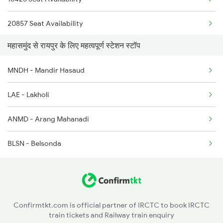
2095 Hwh Duronto Spl
20857 Seat Availability
2096 Csmt Duronto Spl
महासमुंद से रायपुर के लिए महत्वपूर्ण स्टेशन स्टॉप
19022 Seat Availability
2145 Ltt Puri Sf Spl
MNDH - Mandir Hasaud
12807 Seat Availability
2146 Puri Ltt Sup Spl
LAE - Lakholi
20830 Seat Availability
2221 Pune Hwh Ac Spl
ANMD - Arang Mahanadi
2222 Hwh Pune Ac Spl
BLSN - Belsonda
Confirmtkt.com is official partner of IRCTC to book IRCTC
train tickets and Railway train enquiry