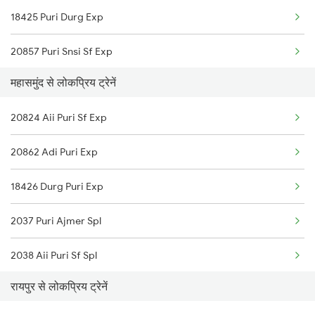
18425 Puri Durg Exp
Raipur to Nandurbar Trains
20857 Puri Snsi Sf Exp
Raipur to New Delhi Trains
महासमुंद से लोकप्रिय ट्रेनें
19022 Amrit Bharat Exp
Raipur to Nanded Trains
20824 Aii Puri Sf Exp
12807 Samta Express
Raipur to Nagaur Trains
20862 Adi Puri Exp
20830 Vande Bharat Exp
18426 Durg Puri Exp
2037 Puri Ajmer Spl
2038 Aii Puri Sf Spl
रायपुर से लोकप्रिय ट्रेनें
2145 Ltt Puri Sf Spl