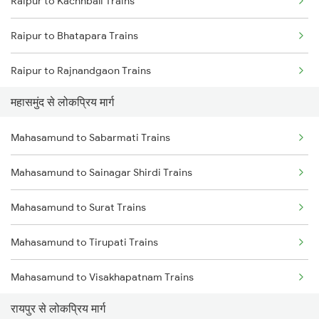
Raipur to Kachhbali Trains
Mahasamund to Bhubaneswar Trains
Raipur to Bhatapara Trains
Mahasamund to Anand Trains
Raipur to Rajnandgaon Trains
Mahasamund to Ahmedabad Trains
महासमुंद से लोकप्रिय मार्ग
Raipur to Nagpur Trains
Mahasamund to Bilaspur Trains
Mahasamund to Sabarmati Trains
Raipur to Wardha Trains
Mahasamund to Brahmapur Trains
Mahasamund to Sainagar Shirdi Trains
Raipur to Tilda Trains
Mahasamund to Chatrapur Trains
Mahasamund to Surat Trains
Raipur to Dongargarh Trains
Mahasamund to Tirupati Trains
Raipur to Jharsuguda Trains
Mahasamund to Visakhapatnam Trains
Raipur to Champa Trains
रायपुर से लोकप्रिय मार्ग
Mahasamund to Vizianagaram Trains
Raipur to Warthi Trains