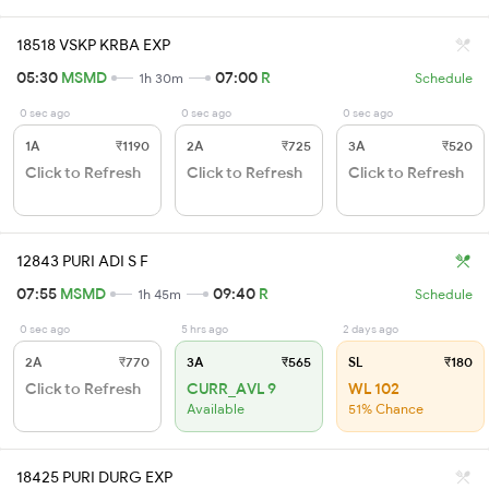
18518 VSKP KRBA EXP
05:30
MSMD
07:00
R
1h 30m
Schedule
0 sec ago
0 sec ago
0 sec ago
1A
₹1190
2A
₹725
3A
₹520
Click to Refresh
Click to Refresh
Click to Refresh
12843 PURI ADI S F
07:55
MSMD
09:40
R
1h 45m
Schedule
0 sec ago
5 hrs ago
2 days ago
2A
₹770
3A
₹565
SL
₹180
Click to Refresh
CURR_AVL 9
WL 102
Available
51% Chance
18425 PURI DURG EXP