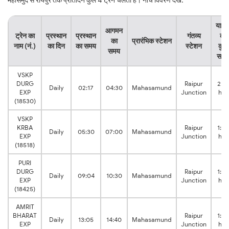
महासमुंद से रायपुर तक प्रतिदिन कुल 4 ट्रेनें चलती हैं। नीचे विवरण देखें:
यात्र
आगमन
ट्रेन का
प्रस्थान
प्रस्थान
गंतव्य
का
का
प्रारंभिक स्टेशन
नाम (नं.)
का दिन
का समय
स्टेशन
कुल
समय
समय
VSKP
DURG
Raipur
2:13
Daily
02:17
04:30
Mahasamund
EXP
Junction
hrs
(18530)
VSKP
KRBA
Raipur
1:30
Daily
05:30
07:00
Mahasamund
EXP
Junction
hrs
(18518)
PURI
DURG
Raipur
1:26
Daily
09:04
10:30
Mahasamund
EXP
Junction
hrs
(18425)
AMRIT
BHARAT
Raipur
1:35
Daily
13:05
14:40
Mahasamund
EXP
Junction
hrs