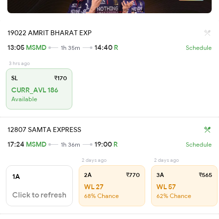
19022 AMRIT BHARAT EXP
13:05
MSMD
14:40
R
1h 35m
Schedule
3 hrs ago
SL
₹170
CURR_AVL 186
Available
12807 SAMTA EXPRESS
17:24
MSMD
19:00
R
1h 36m
Schedule
2 days ago
2 days ago
2A
₹770
3A
₹565
1A
WL 27
WL 57
Click to refresh
68% Chance
62% Chance