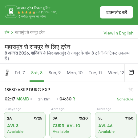
आसान ट्रेन टिकट बुकिंग
डाउनलोड करें
4.8 (1,104,530)
15 करोड़+ यूज़र्स का भरोसा
होम
महासमुंद से रायपुर ट्रेन
View in English
महासमुंद से रायपुर के लिए ट्रेन
8 अगस्त 2026, शनिवार
के लिए महासमुंद से रायपुर के बीच 8 ट्रेनों की टिकट उपलब्ध
हैं।
Aug
Fri, 7
Sat, 8
Sun, 9
Mon, 10
Tue, 11
Wed, 12
Thu
18530 VSKP DURG EXP
02:17
MSMD
04:30
R
2h 13m
Schedule
3 days ago
4 hrs ago
13 hrs ago
2A
₹725
3A
₹520
SL
₹150
AVL 3
CURR_AVL 10
AVL 46
Available
Available
Available