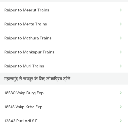
Raipur to Meerut Trains
Mahasamund to Kasibugga Trains
Raipur to Raigarh Trains
Raipur to Merta Trains
Mahasamund to Mathura Trains
Raipur to Mathura Trains
Mahasamund to Akola Trains
Raipur to Mankapur Trains
Mahasamund to Bharuch Trains
Raipur to Muri Trains
Mahasamund to Vijayawada Trains
महासमुंद से रायपुर के लिए लोकप्रिय ट्रेनें
Raipur to Maihar Trains
Mahasamund to Sambalpur Trains
18530 Vskp Durg Exp
Raipur to Murtizapur Trains
18518 Vskp Krba Exp
Raipur to Nagda Trains
12843 Puri Adi S F
Raipur to Nadiad Trains