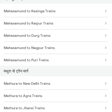
Mahasamund to Kesinga Trains
Delhi to Jammu Trains
Mahasamund to Raipur Trains
Mumbai to Delhi Trains
Mahasamund to Durg Trains
Mumbai to Goa Trains
Mahasamund to Nagpur Trains
Chennai to Coimbatore Trains
Mahasamund to Puri Trains
मथुरा से ट्रेन मार्ग
Mahasamund to Visakhapatnam Trains
Mathura to New Delhi Trains
Mahasamund to Vizianagaram Trains
Mathura to Agra Trains
Mahasamund to Bhusawal Trains
Mathura to Jhansi Trains
Mahasamund to Akola Trains