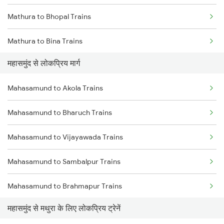
Mathura to Bhopal Trains
Mahasamund to Bhubaneswar Trains
Mathura to Bina Trains
Mahasamund to Anand Trains
महासमुंद से लोकप्रिय मार्ग
Mathura to Itarsi Trains
Mahasamund to Ahmedabad Trains
Mahasamund to Akola Trains
Mahasamund to Bilaspur Trains
Mahasamund to Bharuch Trains
Mahasamund to Brahmapur Trains
Mahasamund to Vijayawada Trains
Mahasamund to Sambalpur Trains
Mahasamund to Brahmapur Trains
महासमुंद से मथुरा के लिए लोकप्रिय ट्रेनें
Mahasamund to Anuppur Trains