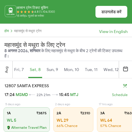
आसान ट्रेन टिकट बुकिंग
डाउनलोड करें
4.8 (1,104,530)
15 करोड़+ यूज़र्स का भरोसा
होम
महासमुंद से मथुरा ट्रेन
View in English
महासमुंद से मथुरा के लिए ट्रेन
8 अगस्त 2026, शनिवार
के लिए महासमुंद से मथुरा के बीच 2 ट्रेनों की टिकट उपलब्ध
हैं।
Aug
Fri, 7
Sat, 8
Sun, 9
Mon, 10
Tue, 11
Wed, 12
Thu
12807 SAMTA EXPRESS
17:24
MSMD
15:45
MTJ
22h 21m
Schedule
5 days ago
2 days ago
17 hrs ago
1A
₹3875
2A
₹2310
3A
₹163
WL 5
WL 29
WL 64
66% Chance
57% Chance
Alternate Travel Plan