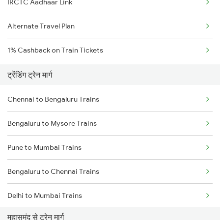
IRCTC Aadhaar Link
Alternate Travel Plan
1% Cashback on Train Tickets
ट्रेंडिंग ट्रेन मार्ग
Chennai to Bengaluru Trains
Bengaluru to Mysore Trains
Pune to Mumbai Trains
Bengaluru to Chennai Trains
Delhi to Mumbai Trains
महासमुंद से ट्रेन मार्ग
Mumbai to Pune Trains