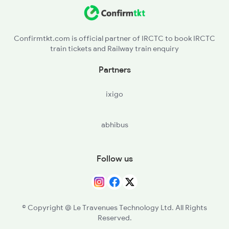
LAR - Lalitpur
BINA - Bina Jn
Confirmtkt.com is official partner of IRCTC to book IRCTC
train tickets and Railway train enquiry
BPL - Bhopal Jn
Partners
ET - Itarsi Jn
ixigo
BZU - Betul
abhibus
MTY - Multai
NGP - Nagpur
Follow us
BRD - Bhandara Road
TMR - Tumsar Road
© Copyright @ Le Travenues Technology Ltd. All Rights
Reserved.
G - Gondia Jn