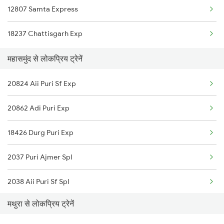
12807 Samta Express
Mahasamund to Kesinga Trains
18237 Chattisgarh Exp
Mahasamund to Abu Road Trains
महासमुंद से लोकप्रिय ट्रेनें
Mahasamund to Ahmedabad Trains
20824 Aii Puri Sf Exp
Mahasamund to Agra Trains
20862 Adi Puri Exp
Mahasamund to Ajmer Trains
18426 Durg Puri Exp
Mahasamund to Anand Trains
2037 Puri Ajmer Spl
2038 Aii Puri Sf Spl
मथुरा से लोकप्रिय ट्रेनें
2145 Ltt Puri Sf Spl