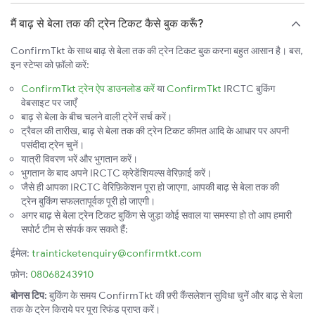
मैं बाढ़ से बेला तक की ट्रेन टिकट कैसे बुक करूँ?
ConfirmTkt के साथ बाढ़ से बेला तक की ट्रेन टिकट बुक करना बहुत आसान है। बस,
इन स्टेप्स को फ़ॉलो करें:
ConfirmTkt ट्रेन ऐप डाउनलोड करें
या
ConfirmTkt
IRCTC बुकिंग
वेबसाइट पर जाएँ
बाढ़ से बेला के बीच चलने वाली ट्रेनें सर्च करें।
ट्रैवल की तारीख, बाढ़ से बेला तक की ट्रेन टिकट कीमत आदि के आधार पर अपनी
पसंदीदा ट्रेन चुनें।
यात्री विवरण भरें और भुगतान करें।
भुगतान के बाद अपने IRCTC क्रेडेंशियल्स वेरिफ़ाई करें।
जैसे ही आपका IRCTC वेरिफ़िकेशन पूरा हो जाएगा, आपकी बाढ़ से बेला तक की
ट्रेन बुकिंग सफलतापूर्वक पूरी हो जाएगी।
अगर बाढ़ से बेला ट्रेन टिकट बुकिंग से जुड़ा कोई सवाल या समस्या हो तो आप हमारी
सपोर्ट टीम से संपर्क कर सकते हैं:
ईमेल:
trainticketenquiry@confirmtkt.com
फ़ोन:
08068243910
बोनस टिप:
बुकिंग के समय ConfirmTkt की फ़्री कैंसलेशन सुविधा चुनें और बाढ़ से बेला
तक के ट्रेन किराये पर पूरा रिफंड प्राप्त करें।