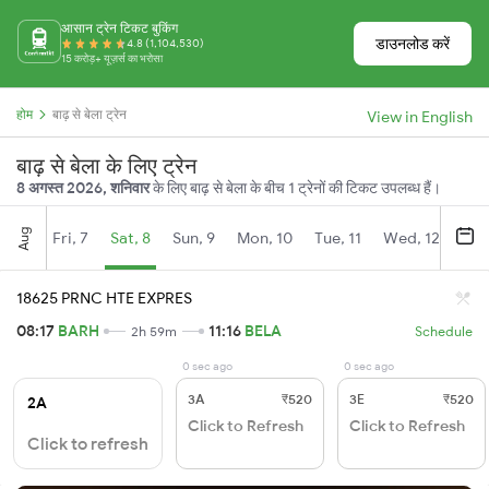
आसान ट्रेन टिकट बुकिंग
डाउनलोड करें
4.8 (1,104,530)
15 करोड़+ यूज़र्स का भरोसा
होम
बाढ़ से बेला ट्रेन
View in English
बाढ़ से बेला के लिए ट्रेन
8 अगस्त 2026, शनिवार
के लिए बाढ़ से बेला के बीच 1 ट्रेनों की टिकट उपलब्ध हैं।
Aug
Fri, 7
Sat, 8
Sun, 9
Mon, 10
Tue, 11
Wed, 12
Thu
18625 PRNC HTE EXPRES
08:17
BARH
11:16
BELA
2h 59m
Schedule
0 sec ago
0 sec ago
3A
₹520
3E
₹520
2A
Click to Refresh
Click to Refresh
Click to refresh