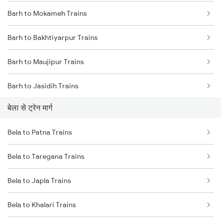
Barh to Mokameh Trains
Mumbai to Delhi Trains
Barh to Bakhtiyarpur Trains
Mumbai to Goa Trains
Barh to Maujipur Trains
Chennai to Coimbatore Trains
Barh to Jasidih Trains
बेला से ट्रेन मार्ग
Barh to Chittaranjan Trains
Bela to Patna Trains
Barh to Asansol Trains
Bela to Taregana Trains
Barh to Jhajha Trains
Bela to Japla Trains
Barh to Jamui Trains
Bela to Khalari Trains
Barh to Kolkata Trains