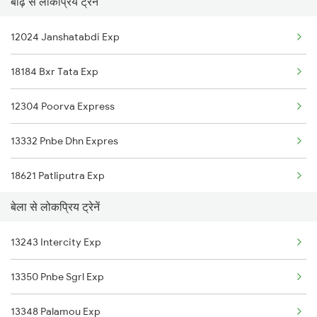
बाढ़ से लोकप्रिय ट्रेनें
Barh to Brajrajnagar Trains
12024 Janshatabdi Exp
Barh to Baro Trains
18184 Bxr Tata Exp
Barh to Kamakhya Trains
12304 Poorva Express
Barh to Saharsa Trains
13332 Pnbe Dhn Expres
18621 Patliputra Exp
बेला से लोकप्रिय ट्रेनें
13288 South Bihar Exp
13243 Intercity Exp
12352 Rjpb Hwh Exp
13350 Pnbe Sgrl Exp
13348 Palamou Exp