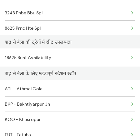
3243 Pnbe Bbu Spl
8625 Prnc Hte Spl
बाढ़ से बेला की ट्रेनों में सीट उपलब्धता
8626 Hte Prnc Spl
18625 Seat Availability
14224 Budhpurnima Exp
बाढ़ से बेला के लिए महत्वपूर्ण स्टेशन स्टॉप
18625 Prnc Hte Expres
ATL - Athmal Gola
13244 Intercity Exp
BKP - Bakhtiyarpur Jn
13347 Palamou Express
KOO - Khusropur
13349 Sgrl Pnbe Exp
FUT - Fatuha
14223 Budh Purnima Exp