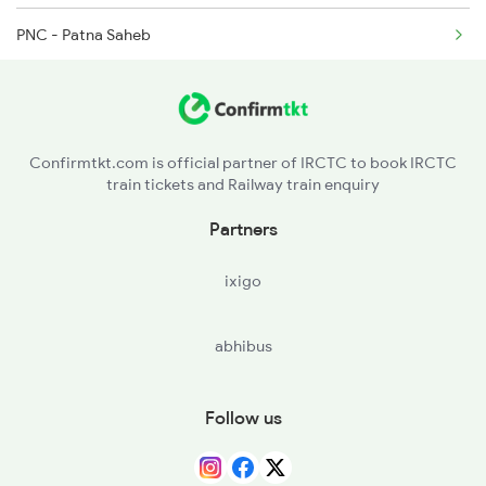
PNC - Patna Saheb
18626 Hte Prnc Exp
RJPB - Rajendranagar T
PNBE - Patna Jn
Confirmtkt.com is official partner of IRCTC to book IRCTC
train tickets and Railway train enquiry
PPN - Punpun
Partners
TEA - Taregna
ixigo
JHD - Jehanabad
abhibus
Follow us