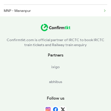
MNP - Mananpur
BSQP - Bansipur
KIUL - Kiul Jn
Confirmtkt.com is official partner of IRCTC to book IRCTC
train tickets and Railway train enquiry
LKR - Luckeesarai Jn
Partners
DMRX - Dumari H
ixigo
BRYA - Barhiya
abhibus
HTZ - Hathidah Jn
MKA - Mokameh Jn
Follow us
MMKB - Memrakhabad H