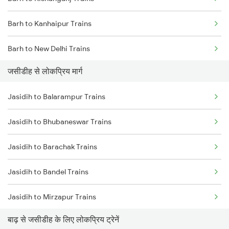
Jasidih to Mokameh Trains
Barh to Kanhaipur Trains
Jasidih to Patna Trains
Barh to New Delhi Trains
जसीडीह से लोकप्रिय मार्ग
Barh to Siliguri Trains
Jasidih to Balarampur Trains
Barh to Nashik Trains
Jasidih to Bhubaneswar Trains
Barh to Naugachia Trains
Jasidih to Barachak Trains
Barh to Pakur Trains
Jasidih to Bandel Trains
Barh to Patna Trains
Jasidih to Mirzapur Trains
Barh to Raipur Trains
बाढ़ से जसीडीह के लिए लोकप्रिय ट्रेनें
Jasidih to Bareilly Trains