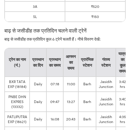
3A
₹520
SL
₹150
बाढ़ से जसीडीह तक प्रतिदिन चलने वाली ट्रेनें
बाढ़ से जसीडीह तक प्रतिदिन कुल 6 ट्रेनें चलती हैं। नीचे विवरण देखें:
यात्रा
आगमन
ट्रेन का नाम
प्रस्थान
प्रस्थान
प्रारंभिक
गंतव्य
का
का
(नं.)
का दिन
का समय
स्टेशन
स्टेशन
कुल
समय
समय
BXR TATA
Jasidih
3:42
Daily
07:18
11:00
Barh
EXP (18184)
Junction
hrs
PNBE DHN
Jasidih
3:40
EXPRES
Daily
09:47
13:27
Barh
Junction
hrs
(13332)
PATLIPUTRA
Jasidih
4:35
Daily
16:08
20:43
Barh
EXP (18621)
Junction
hrs