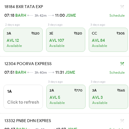
18184 BXR TATA EXP
07:18
BARH
11:00
JSME
3h 42m
Schedule
2 days ago
3 days ago
3 days ago
3A
₹520
3E
₹520
CC
₹305
AVL 12
AVL 107
AVL 84
Available
Available
Available
12304 POORVA EXPRESS
07:51
BARH
11:31
JSME
3h 40m
Schedule
3 days ago
3 days ago
2A
₹770
3A
₹565
1A
AVL 5
AVL 3
Click to refresh
Available
Available
13332 PNBE DHN EXPRES