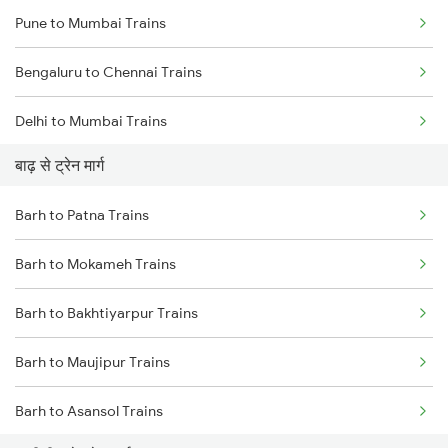
Pune to Mumbai Trains
Bengaluru to Chennai Trains
Delhi to Mumbai Trains
बाढ़ से ट्रेन मार्ग
Mumbai to Pune Trains
Barh to Patna Trains
Delhi to Jammu Trains
Barh to Mokameh Trains
Mumbai to Delhi Trains
Barh to Bakhtiyarpur Trains
Mumbai to Goa Trains
Barh to Maujipur Trains
Chennai to Coimbatore Trains
Barh to Asansol Trains