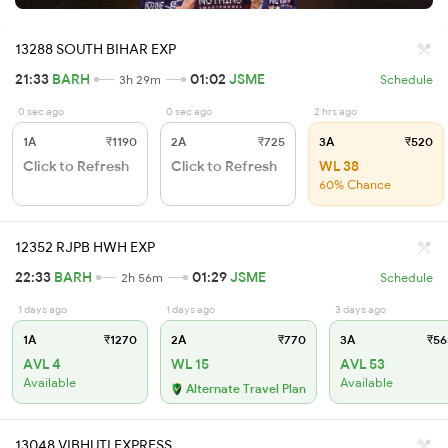
13288 SOUTH BIHAR EXP
21:33
BARH
01:02
JSME
3h 29m
Schedule
0 sec ago
0 sec ago
2 hrs ago
1A
₹1190
2A
₹725
3A
₹520
Click to Refresh
Click to Refresh
WL 38
60% Chance
12352 RJPB HWH EXP
22:33
BARH
01:29
JSME
2h 56m
Schedule
1 days ago
1 days ago
3 days ago
1A
₹1270
2A
₹770
3A
₹56
AVL 4
WL 15
AVL 53
Available
Available
Alternate Travel Plan
13048 VIBHUTI EXPRESS