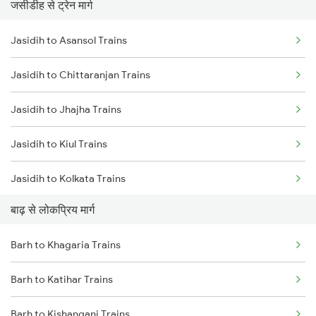
जसीडीह से ट्रेन मार्ग
Barh to Chittaranjan Trains
Jasidih to Asansol Trains
Barh to Jhajha Trains
Jasidih to Chittaranjan Trains
Barh to Jamui Trains
Jasidih to Jhajha Trains
Barh to Kolkata Trains
Jasidih to Kiul Trains
Barh to Mughal Sarai Trains
Jasidih to Kolkata Trains
बाढ़ से लोकप्रिय मार्ग
Jasidih to Durgapur Trains
Barh to Khagaria Trains
Jasidih to Jamui Trains
Barh to Katihar Trains
Jasidih to Burdwan Trains
Barh to Kishanganj Trains