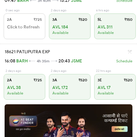
09:47
BARH
13:27
JSME
3h 40m
Schedule
0 sec ago
2 days ago
6 hrs ago
2A
₹725
3A
₹520
SL
₹150
Click to Refresh
AVL 184
AVL 311
Available
Available
18621 PATLIPUTRA EXP
16:08
BARH
20:43
JSME
4h 35m
Schedule
2 days ago
2 days ago
22 hrs ago
2A
₹725
3A
₹520
3E
₹520
AVL 38
AVL 172
AVL 17
Available
Available
Available