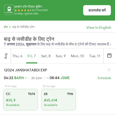
आसान ट्रेन टिकट बुकिंग
डाउनलोड करें
4.8 (1,104,530)
15 करोड़+ यूज़र्स का भरोसा
होम
बाढ़ से जसीडीह ट्रेन
View in English
बाढ़ से जसीडीह के लिए ट्रेन
7 अगस्त 2026, शुक्रवार
के लिए बाढ़ से जसीडीह के बीच 8 ट्रेनों की टिकट उपलब्ध हैं।
Aug
Thu, 6
Fri, 7
Sat, 8
Sun, 9
Mon, 10
Tue, 11
Wed, 
12024 JANSHATABDI EXP
06:22
BARH
08:44
JSME
2h 22m
Schedule
19 hrs ago
22 hrs ago
CC
₹375
2S
₹115
AVL 3
AVL 614
Available
Available