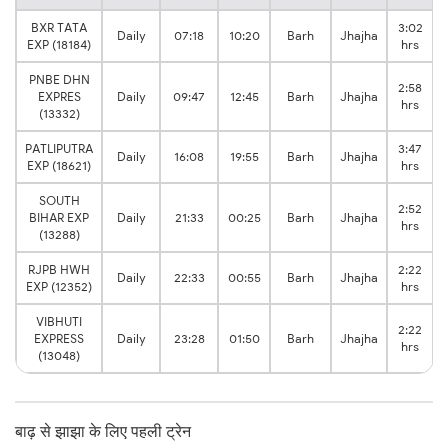
BXR TATA
3:02
Daily
07:18
10:20
Barh
Jhajha
EXP (18184)
hrs
PNBE DHN
2:58
EXPRES
Daily
09:47
12:45
Barh
Jhajha
hrs
(13332)
PATLIPUTRA
3:47
Daily
16:08
19:55
Barh
Jhajha
EXP (18621)
hrs
SOUTH
2:52
BIHAR EXP
Daily
21:33
00:25
Barh
Jhajha
hrs
(13288)
RJPB HWH
2:22
Daily
22:33
00:55
Barh
Jhajha
EXP (12352)
hrs
VIBHUTI
2:22
EXPRESS
Daily
23:28
01:50
Barh
Jhajha
hrs
(13048)
बाढ़ से झाझा के लिए पहली ट्रेन