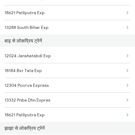
18621 Patliputra Exp
Barh to Bhadiswar Trains
13288 South Bihar Exp
Barh to Brajrajnagar Trains
बाढ़ से लोकप्रिय ट्रेनें
12352 Rjpb Hwh Exp
12024 Janshatabdi Exp
13048 Vibhuti Express
18184 Bxr Tata Exp
12304 Poorva Express
13332 Pnbe Dhn Expres
18621 Patliputra Exp
झाझा से लोकप्रिय ट्रेनें
13288 South Bihar Exp