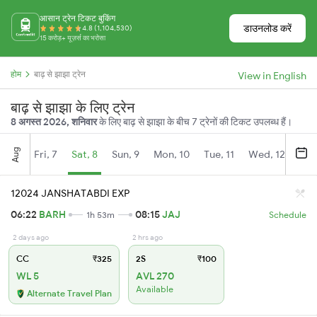
आसान ट्रेन टिकट बुकिंग
डाउनलोड करें
4.8 (1,104,530)
15 करोड़+ यूज़र्स का भरोसा
होम
बाढ़ से झाझा ट्रेन
View in English
बाढ़ से झाझा के लिए ट्रेन
8 अगस्त 2026, शनिवार
के लिए बाढ़ से झाझा के बीच 7 ट्रेनों की टिकट उपलब्ध हैं।
Aug
Fri, 7
Sat, 8
Sun, 9
Mon, 10
Tue, 11
Wed, 12
Thu
12024 JANSHATABDI EXP
06:22
BARH
08:15
JAJ
1h 53m
Schedule
2 days ago
2 hrs ago
CC
₹325
2S
₹100
WL 5
AVL 270
Available
Alternate Travel Plan