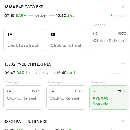
18184 BXR TATA EXP
07:18
BARH
10:20
JAJ
3h 02m
Schedule
0 sec ago
CC
₹270
3A
3E
Click to Refresh
Click to refresh
Click to refresh
13332 PNBE DHN EXPRES
09:47
BARH
12:45
JAJ
2h 58m
Schedule
0 sec ago
0 sec ago
3 days ago
2A
₹725
3A
₹520
SL
₹150
Click to Refresh
Click to Refresh
AVL 348
Available
18621 PATLIPUTRA EXP