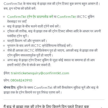
ConfirmTkt के साथ बाढ़ से झाझा तक की ट्रेन टिकट बुक करना बहुत आसान है।
बस, इन स्टेप्स को फ़ॉलो करें:
ConfirmTkt ट्रेन ऐप डाउनलोड करें
या
ConfirmTkt
IRCTC बुकिंग
वेबसाइट पर जाएँ
बाढ़ से झाझा के बीच चलने वाली ट्रेनें सर्च करें।
ट्रैवल की तारीख, बाढ़ से झाझा तक की ट्रेन टिकट कीमत आदि के आधार पर अपनी
पसंदीदा ट्रेन चुनें।
यात्री विवरण भरें और भुगतान करें।
भुगतान के बाद अपने IRCTC क्रेडेंशियल्स वेरिफ़ाई करें।
जैसे ही आपका IRCTC वेरिफ़िकेशन पूरा हो जाएगा, आपकी बाढ़ से झाझा तक की
ट्रेन बुकिंग सफलतापूर्वक पूरी हो जाएगी।
अगर बाढ़ से झाझा ट्रेन टिकट बुकिंग से जुड़ा कोई सवाल या समस्या हो तो आप
हमारी सपोर्ट टीम से संपर्क कर सकते हैं:
ईमेल:
trainticketenquiry@confirmtkt.com
फ़ोन:
08068243910
बोनस टिप:
बुकिंग के समय ConfirmTkt की फ़्री कैंसलेशन सुविधा चुनें और बाढ़ से
झाझा तक के ट्रेन किराये पर पूरा रिफंड प्राप्त करें।
मैं बाढ़ से झाझा तक की ट्रेन के लिए कितने दिन पहले टिकट बुक