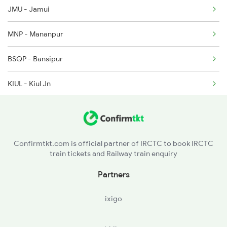
JMU - Jamui
MNP - Mananpur
BSQP - Bansipur
KIUL - Kiul Jn
LKR - Luckeesarai Jn
DMRX - Dumari H
Confirmtkt.com is official partner of IRCTC to book IRCTC
train tickets and Railway train enquiry
BRYA - Barhiya
Partners
HTZ - Hathidah Jn
ixigo
MKA - Mokameh Jn