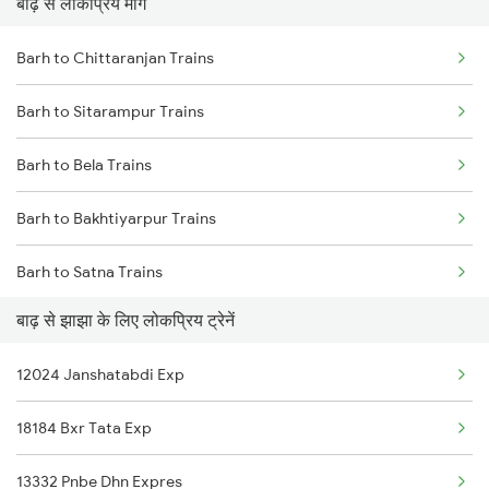
बाढ़ से लोकप्रिय मार्ग
Jhajha to Durgapur Trains
Barh to Chittaranjan Trains
Jhajha to Patna Trains
Barh to Sitarampur Trains
Jhajha to Jamui Trains
Barh to Bela Trains
Jhajha to Burdwan Trains
Barh to Bakhtiyarpur Trains
Barh to Satna Trains
बाढ़ से झाझा के लिए लोकप्रिय ट्रेनें
Barh to Mokameh Trains
12024 Janshatabdi Exp
Barh to Moradabad Trains
18184 Bxr Tata Exp
Barh to Durg Trains
13332 Pnbe Dhn Expres
Barh to Kharsia Trains