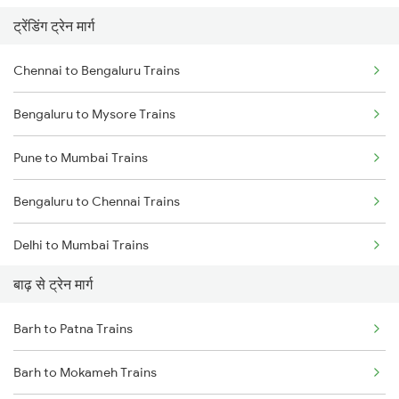
ट्रेंडिंग ट्रेन मार्ग
Chennai to Bengaluru Trains
Bengaluru to Mysore Trains
Pune to Mumbai Trains
Bengaluru to Chennai Trains
Delhi to Mumbai Trains
बाढ़ से ट्रेन मार्ग
Mumbai to Pune Trains
Barh to Patna Trains
Delhi to Jammu Trains
Barh to Mokameh Trains
Mumbai to Delhi Trains