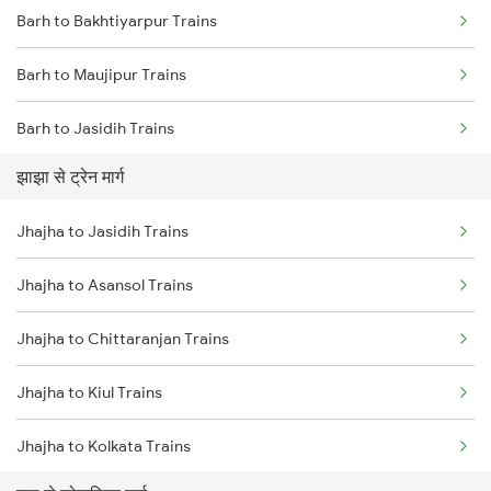
Barh to Bakhtiyarpur Trains
Mumbai to Goa Trains
Barh to Maujipur Trains
Chennai to Coimbatore Trains
Barh to Jasidih Trains
झाझा से ट्रेन मार्ग
Barh to Asansol Trains
Jhajha to Jasidih Trains
Barh to Chittaranjan Trains
Jhajha to Asansol Trains
Barh to Jamui Trains
Jhajha to Chittaranjan Trains
Barh to Kolkata Trains
Jhajha to Kiul Trains
Barh to Mughal Sarai Trains
Jhajha to Kolkata Trains