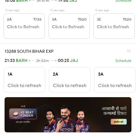
16:08
BARH
19:55
JAJ
3h 47m
Schedule
0 sec ago
0 sec ago
0 sec ago
2A
₹725
3A
₹520
3E
₹520
Click to Refresh
Click to Refresh
Click to Refresh
13288 SOUTH BIHAR EXP
21:33
BARH
00:25
JAJ
2h 52m
Schedule
1A
2A
3A
Click to refresh
Click to refresh
Click to refresh