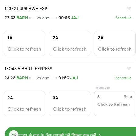
12352 RJPB HWH EXP
22:33
BARH
00:55
JAJ
2h 22m
Schedule
1A
2A
3A
Click to refresh
Click to refresh
Click to refresh
13048 VIBHUTI EXPRESS
23:28
BARH
01:50
JAJ
2h 22m
Schedule
0 sec ago
SL
₹150
2A
3A
Click to Refresh
Click to refresh
Click to refresh
झाझा से बाढ़ के लिए वापसी की टिकट बुक करें