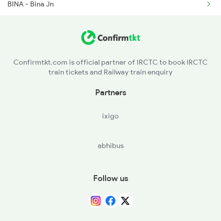
BINA - Bina Jn
KYE - Khurai
SMRR - Sumreri
Confirmtkt.com is official partner of IRCTC to book IRCTC
train tickets and Railway train enquiry
JRK - Jeruwa Khera
Partners
ISH - Isarwara
ixigo
NOI - Nariaoli
abhibus
Follow us