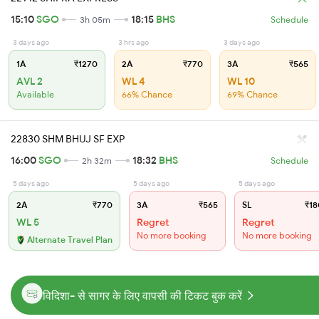
15:10
SGO
18:15
BHS
3h 05m
Schedule
3 days ago
3 hrs ago
3 days ago
1A
₹1270
2A
₹770
3A
₹565
AVL 2
WL 4
WL 10
Available
66% Chance
69% Chance
22830 SHM BHUJ SF EXP
16:00
SGO
18:32
BHS
2h 32m
Schedule
5 days ago
5 days ago
5 days ago
2A
₹770
3A
₹565
SL
₹18
WL 5
Regret
Regret
No more booking
No more booking
Alternate Travel Plan
विदिशा- से सागर के लिए वापसी की टिकट बुक करें