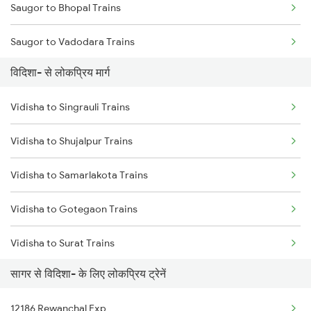
Saugor to Bhopal Trains
Saugor to Vadodara Trains
विदिशा- से लोकप्रिय मार्ग
Saugor to Birsinghpur Trains
Vidisha to Singrauli Trains
Saugor to Varanasi Trains
Vidisha to Shujalpur Trains
Saugor to Bhusawal Trains
Vidisha to Samarlakota Trains
Saugor to Bilaspur Trains
Vidisha to Gotegaon Trains
Saugor to Burhar Trains
Vidisha to Surat Trains
Saugor to Burdwan Trains
सागर से विदिशा- के लिए लोकप्रिय ट्रेनें
Vidisha to Satna Trains
Saugor to Buxar Trains
12186 Rewanchal Exp