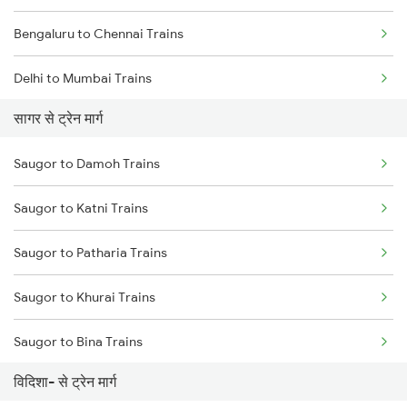
Bengaluru to Chennai Trains
Delhi to Mumbai Trains
सागर से ट्रेन मार्ग
Mumbai to Pune Trains
Saugor to Damoh Trains
Delhi to Jammu Trains
Saugor to Katni Trains
Mumbai to Delhi Trains
Saugor to Patharia Trains
Mumbai to Goa Trains
Saugor to Khurai Trains
Chennai to Coimbatore Trains
Saugor to Bina Trains
विदिशा- से ट्रेन मार्ग
Saugor to Bhopal Trains