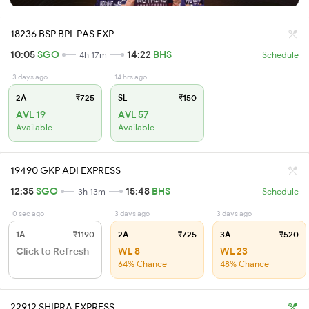
18236 BSP BPL PAS EXP
10:05
SGO
14:22
BHS
4h 17m
Schedule
3 days ago
14 hrs ago
2A
₹725
SL
₹150
AVL 19
AVL 57
Available
Available
19490 GKP ADI EXPRESS
12:35
SGO
15:48
BHS
3h 13m
Schedule
0 sec ago
3 days ago
3 days ago
1A
₹1190
2A
₹725
3A
₹520
Click to Refresh
WL 8
WL 23
64% Chance
48% Chance
22912 SHIPRA EXPRESS