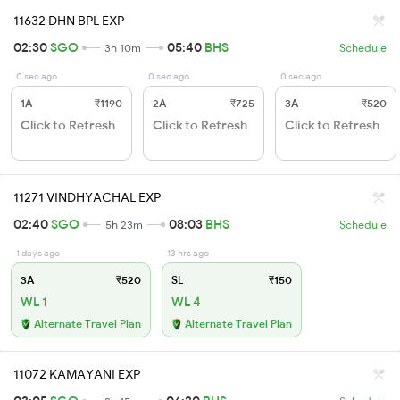
11632 DHN BPL EXP
02:30
SGO
05:40
BHS
3h 10m
Schedule
0 sec ago
0 sec ago
0 sec ago
1A
₹1190
2A
₹725
3A
₹520
Click to Refresh
Click to Refresh
Click to Refresh
11271 VINDHYACHAL EXP
02:40
SGO
08:03
BHS
5h 23m
Schedule
1 days ago
13 hrs ago
3A
₹520
SL
₹150
WL 1
WL 4
Alternate Travel Plan
Alternate Travel Plan
11072 KAMAYANI EXP