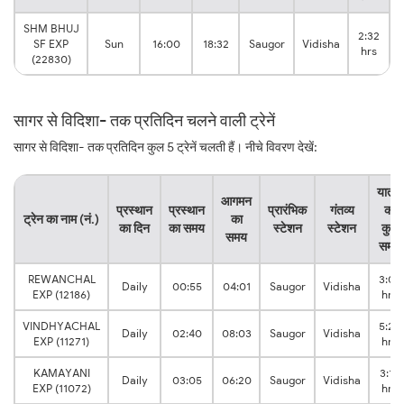
SHM BHUJ
2:32
SF EXP
Sun
16:00
18:32
Saugor
Vidisha
hrs
(22830)
सागर से विदिशा- तक प्रतिदिन चलने वाली ट्रेनें
सागर से विदिशा- तक प्रतिदिन कुल 5 ट्रेनें चलती हैं। नीचे विवरण देखें:
यात्रा
आगमन
प्रस्थान
प्रस्थान
प्रारंभिक
गंतव्य
का
ट्रेन का नाम (नं.)
का
का दिन
का समय
स्टेशन
स्टेशन
कुल
समय
समय
REWANCHAL
3:06
Daily
00:55
04:01
Saugor
Vidisha
EXP (12186)
hrs
VINDHYACHAL
5:23
Daily
02:40
08:03
Saugor
Vidisha
EXP (11271)
hrs
KAMAYANI
3:15
Daily
03:05
06:20
Saugor
Vidisha
EXP (11072)
hrs