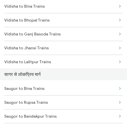
Vidisha to Bina Trains
Saugor to Bilaspur Trains
Vidisha to Bhopal Trains
Saugor to Hiranchipa Trains
Vidisha to Ganj Basoda Trains
Saugor to Shahdol Trains
Vidisha to Jhansi Trains
Saugor to New Delhi Trains
Vidisha to Lalitpur Trains
सागर से लोकप्रिय मार्ग
Vidisha to Agra Trains
Saugor to Bina Trains
Vidisha to Itarsi Trains
Saugor to Rupsa Trains
Vidisha to Mandi Bamora Trains
Saugor to Bandakpur Trains
Vidisha to New Delhi Trains