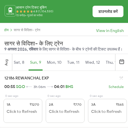
आसान ट्रेन टिकट बुकिंग
डाउनलोड करें
4.8 (1,104,530)
15 करोड़+ यूज़र्स का भरोसा
होम
सागर से विदिशा- ट्रेन
View in English
सागर से विदिशा- के लिए ट्रेन
9 अगस्त 2026, रविवार
के लिए सागर से विदिशा- के बीच 9 ट्रेनों की टिकट उपलब्ध हैं।
Aug
Sat, 8
Sun, 9
Mon, 10
Tue, 11
Wed, 12
Thu, 13
Fr
12186 REWANCHAL EXP
00:55
SGO
04:01
BHS
3h 06m
Schedule
0 sec ago
0 sec ago
0 sec ago
1A
₹1270
2A
₹770
3A
₹565
Click to Refresh
Click to Refresh
Click to Refresh