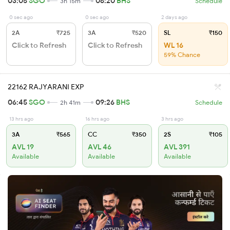
03:05
SGO
06:20
BHS
3h 15m
Schedule
0 sec ago
0 sec ago
2 days ago
2A
₹725
3A
₹520
SL
₹150
Click to Refresh
Click to Refresh
WL 16
59% Chance
22162 RAJYARANI EXP
06:45
SGO
09:26
BHS
2h 41m
Schedule
13 hrs ago
16 hrs ago
3 hrs ago
3A
₹565
CC
₹350
2S
₹105
AVL 19
AVL 46
AVL 391
Available
Available
Available