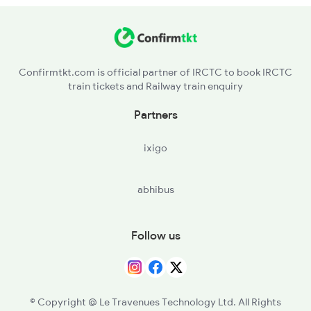
HZD - Hazaribagh Road
12301 Seat Availability
CBH - Chaube
12313 Seat Availability
Confirmtkt.com is official partner of IRCTC to book IRCTC
train tickets and Railway train enquiry
PSB - Parsabad
13307 Seat Availability
Partners
SMND - Sarmatanr
22912 Seat Availability
ixigo
HRE - Hirodih
13329 Seat Availability
abhibus
KQR - Koderma
GJD - Gujhandi
Follow us
DLW - Dilwa
NGY - Nathganj
© Copyright @ Le Travenues Technology Ltd. All Rights