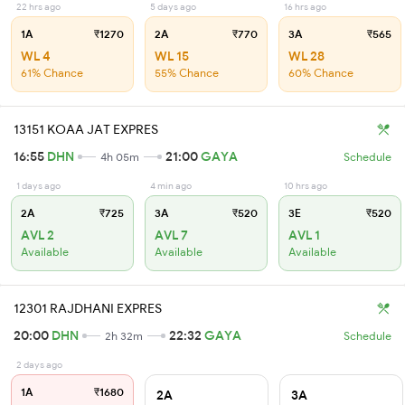
22 hrs ago
5 days ago
16 hrs ago
1A
₹1270
2A
₹770
3A
₹565
WL 4
WL 15
WL 28
61% Chance
55% Chance
60% Chance
13151 KOAA JAT EXPRES
16:55
DHN
21:00
GAYA
4h 05m
Schedule
1 days ago
4 min ago
10 hrs ago
2A
₹725
3A
₹520
3E
₹520
AVL 2
AVL 7
AVL 1
Available
Available
Available
12301 RAJDHANI EXPRES
20:00
DHN
22:32
GAYA
2h 32m
Schedule
2 days ago
1A
₹1680
2A
3A