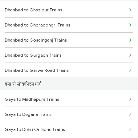
Dhanbad to Ghazipur Trains
Gaya to Kolkata Trains
Dhanbad to Ghoradongri Trains
Gaya to Anugraha N Road Trains
Dhanbad to Gosainganj Trains
Gaya to Kanpur Trains
Dhanbad to Gurgaon Trains
Gaya to Bhabua Trains
Dhanbad to Garwa Road Trains
Gaya to Asansol Trains
गया से लोकप्रिय मार्ग
Dhanbad to Garhwa Trains
Gaya to Madhepura Trains
Dhanbad to Gandhidham Trains
Gaya to Degana Trains
Dhanbad to Gorakhpur Trains
Gaya to Dehri On Sone Trains
Dhanbad to Gumia Trains