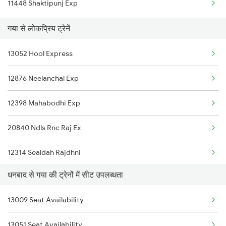
11448 Shaktipunj Exp
09822 Dhn Sgac Spl
गया से लोकप्रिय ट्रेनें
13305 Ssm Intercity
13052 Hool Express
22303 Vande Bharat Exp
12876 Neelanchal Exp
12357 Durgiana Exp
12398 Mahabodhi Exp
13151 Koaa Jat Expres
20840 Ndls Rnc Raj Ex
12301 Rajdhani Expres
12314 Sealdah Rajdhni
12313 Rajdhani Expres
धनबाद से गया की ट्रेनों में सीट उपलब्धता
22812 Bbs Tejas Raj
13307 Gangasutlej Exp
13009 Seat Availability
12382 Poorva Express
22912 Shipra Express
13051 Seat Availability