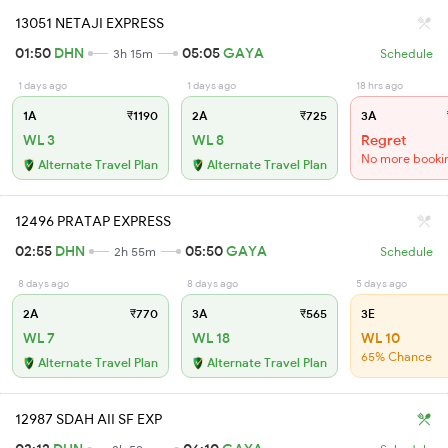
13051 NETAJI EXPRESS
01:50
DHN
05:05
GAYA
3h 15m
Schedule
1 days ago
1 days ago
18 hrs ago
1A
₹1190
2A
₹725
3A
WL 3
WL 8
Regret
No more booki
Alternate Travel Plan
Alternate Travel Plan
12496 PRATAP EXPRESS
02:55
DHN
05:50
GAYA
2h 55m
Schedule
8 days ago
8 days ago
5 days ago
2A
₹770
3A
₹565
3E
WL 7
WL 18
WL 10
65% Chance
Alternate Travel Plan
Alternate Travel Plan
12987 SDAH AII SF EXP