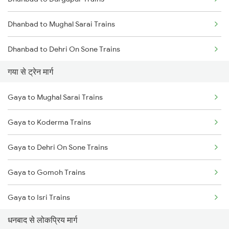
Mumbai to Goa Trains
Dhanbad to Mughal Sarai Trains
Chennai to Coimbatore Trains
Dhanbad to Dehri On Sone Trains
गया से ट्रेन मार्ग
Dhanbad to Burdwan Trains
Gaya to Mughal Sarai Trains
Dhanbad to Sasaram Trains
Gaya to Koderma Trains
Dhanbad to Koderma Trains
Gaya to Dehri On Sone Trains
Dhanbad to Isri Trains
Gaya to Gomoh Trains
Dhanbad to Bhabua Trains
Gaya to Isri Trains
Dhanbad to Kanpur Trains
धनबाद से लोकप्रिय मार्ग
Gaya to Sasaram Trains
Dhanbad to Raniganj Trains