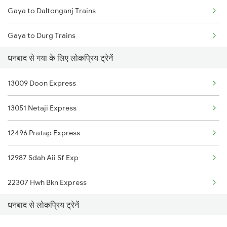
Gaya to Daltonganj Trains
Dhanbad to Gomoh Trains
Gaya to Durg Trains
Dhanbad to Goraul Trains
धनबाद से गया के लिए लोकप्रिय ट्रेनें
Gaya to Dewas Trains
Dhanbad to Guraru Trains
13009 Doon Express
Gaya to Itarsi Trains
Dhanbad to Guna Trains
13051 Netaji Express
Gaya to Etawah Trains
Dhanbad to Govindgarh Trains
12496 Pratap Express
Gaya to Fatehpur Trains
12987 Sdah Aii Sf Exp
Gaya to Firozpur Trains
22307 Hwh Bkn Express
Gaya to Kachhbali Trains
धनबाद से लोकप्रिय ट्रेनें
12321 Mumbai Mail