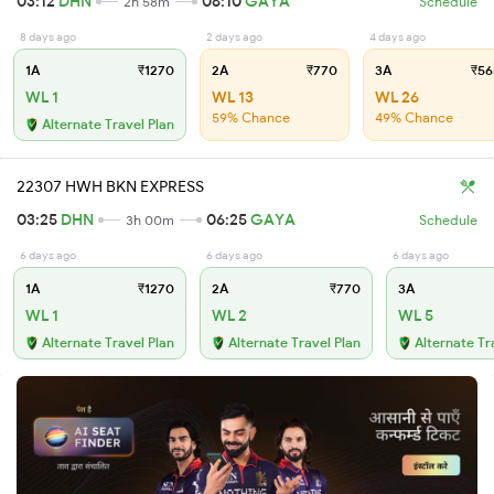
03:12
DHN
06:10
GAYA
2h 58m
Schedule
8 days ago
2 days ago
4 days ago
1A
₹1270
2A
₹770
3A
₹56
WL 1
WL 13
WL 26
59% Chance
49% Chance
Alternate Travel Plan
22307 HWH BKN EXPRESS
03:25
DHN
06:25
GAYA
3h 00m
Schedule
6 days ago
6 days ago
6 days ago
1A
₹1270
2A
₹770
3A
WL 1
WL 2
WL 5
Alternate Travel Plan
Alternate Travel Plan
Alternate Tr