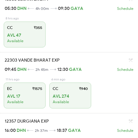
05:30
DHN
09:30
GAYA
4h 00m
Schedule
8 hrs ago
CC
₹355
AVL 47
Available
22303 VANDE BHARAT EXP
09:45
DHN
12:30
GAYA
2h 45m
Schedule
11 hrs ago
4 min ago
EC
₹1575
CC
₹940
AVL 17
AVL 274
Available
Available
12357 DURGIANA EXP
16:00
DHN
18:37
GAYA
2h 37m
Schedule