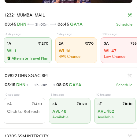
12321 MUMBAI MAIL
03:45
DHN
06:45
GAYA
3h 00m
Schedule
4 days ago
1 days ago
10 hrs ago
1A
₹1270
2A
₹770
3A
₹56
WL 1
WL 16
WL 47
49% Chance
Low Chance
Alternate Travel Plan
09822 DHN SGAC SPL
05:15
DHN
08:05
GAYA
2h 50m
Schedule
0 sec ago
8 hrs ago
10 hrs ago
2A
₹1470
3A
₹1070
3E
₹1010
Click to Refresh
AVL 48
AVL 452
Available
Available
13305 SSM INTERCITY