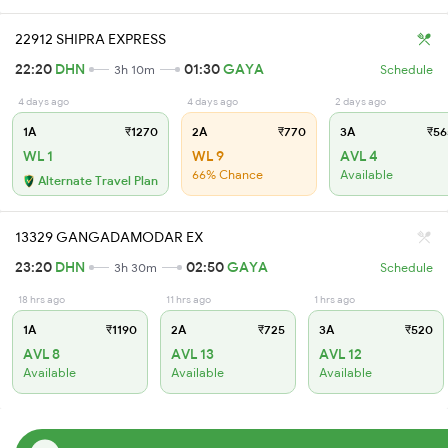
22912 SHIPRA EXPRESS
22:20
DHN
01:30
GAYA
3h 10m
Schedule
4 days ago
4 days ago
2 days ago
1A
₹1270
2A
₹770
3A
₹56
WL 1
WL 9
AVL 4
66% Chance
Available
Alternate Travel Plan
13329 GANGADAMODAR EX
23:20
DHN
02:50
GAYA
3h 30m
Schedule
18 hrs ago
11 hrs ago
1 hrs ago
1A
₹1190
2A
₹725
3A
₹520
AVL 8
AVL 13
AVL 12
Available
Available
Available