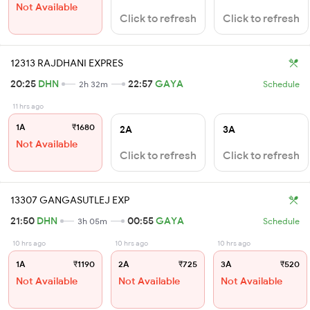
Not Available
Click to refresh
Click to refresh
12313 RAJDHANI EXPRES
20:25
DHN
22:57
GAYA
2h 32m
Schedule
11 hrs ago
1A
₹1680
2A
3A
Not Available
Click to refresh
Click to refresh
13307 GANGASUTLEJ EXP
21:50
DHN
00:55
GAYA
3h 05m
Schedule
10 hrs ago
10 hrs ago
10 hrs ago
1A
₹1190
2A
₹725
3A
₹520
Not Available
Not Available
Not Available