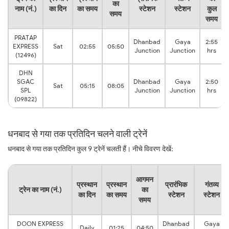
का
नाम (नं.)
का दिन
का समय
स्टेशन
स्टेशन
कुल
समय
समय
PRATAP
Dhanbad
Gaya
2:55
EXPRESS
Sat
02:55
05:50
Junction
Junction
hrs
(12496)
DHN
SGAC
Dhanbad
Gaya
2:50
Sat
05:15
08:05
SPL
Junction
Junction
hrs
(09822)
धनबाद से गया तक प्रतिदिन चलने वाली ट्रेनें
धनबाद से गया तक प्रतिदिन कुल 9 ट्रेनें चलती हैं। नीचे विवरण देखें:
आगमन
प्रस्थान
प्रस्थान
प्रारंभिक
गंतव्य
ट्रेन का नाम (नं.)
का
का दिन
का समय
स्टेशन
स्टेशन
समय
DOON EXPRESS
Dhanbad
Gaya
Daily
01:25
04:50