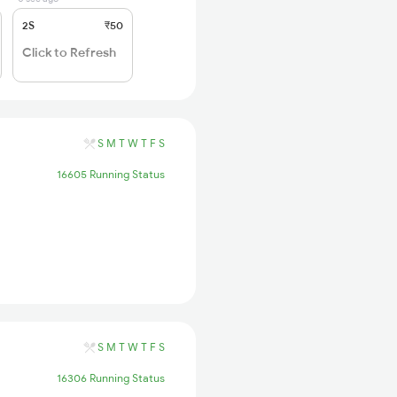
2S
₹50
Click to Refresh
S
M
T
W
T
F
S
16605 Running Status
S
M
T
W
T
F
S
16306 Running Status