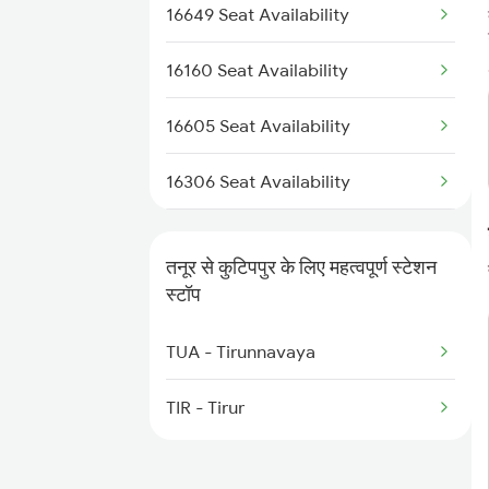
6323 Cbe Maq Express
16649 Seat Availability
6324 Maq Cbe Express
16160 Seat Availability
6333 Vrl Tvc Special
16605 Seat Availability
6334 Tvc Vrl Express
16306 Seat Availability
6335 Nagercoil Spl
12602 Seat Availability
तनूर से कुटिपपुर के लिए महत्वपूर्ण स्टेशन
6336 Ncj Gimb Spl
16348 Seat Availability
स्टॉप
6337 Festival Special
16630 Seat Availability
TUA - Tirunnavaya
TIR - Tirur