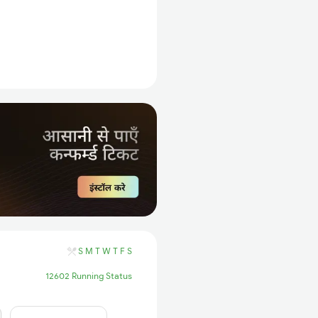
S
M
T
W
T
F
S
12602 Running Status