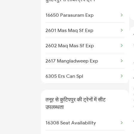
6306 Can Ers Spl
16650 Parasuram Exp
6307 Allp Can Spl
2601 Mas Maq Sf Exp
6308 Can Allp Spl
2602 Maq Mas Sf Exp
6323 Cbe Maq Express
2617 Mangladweep Exp
6324 Maq Cbe Express
6305 Ers Can Spl
6347 Tvc Maq Express
6306 Can Ers Spl
6348 Maq Tvc Exp
तनूर से कुटिपपुर की ट्रेनों में सीट
6307 Allp Can Spl
उपलब्धता
6605 Maq Ncj Express
6308 Can Allp Spl
16308 Seat Availability
6606 Ncj Maq Express