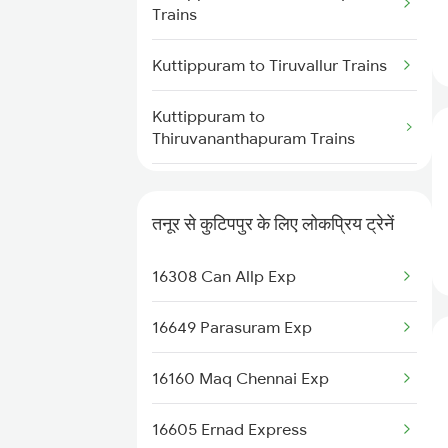
Kuttippuram to Koyilandy Trains
Trains
Kuttippuram to Kanhangad
Kuttippuram to Tiruvallur Trains
Trains
Kuttippuram to
Kuttippuram to Mangaluru Trains
Thiruvananthapuram Trains
Kuttippuram to Payyanur Trains
Kuttippuram to Udupi Trains
तनूर से कुटिपपुर के लिए लोकप्रिय ट्रेनें
Kuttippuram to Kasaragod
Kuttippuram to Ratnagiri Trains
Trains
16308 Can Allp Exp
Kuttippuram to Ambalapuzha
Kuttippuram to Ernakulam Trains
Trains
16649 Parasuram Exp
Kuttippuram to Chengannur
16160 Maq Chennai Exp
Trains
16605 Ernad Express
Kuttippuram to Thiruvalla Trains