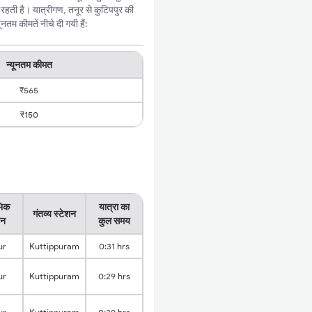
हती है। यात्रीगण, तनूर से कुटिपपुर की
तम कीमतें नीचे दी गयी हैं:
न्यूनतम कीमत
₹565
₹150
भिक
यात्रा का
गंतव्य स्टेशन
शन
कुल समय
ur
Kuttippuram
0:31 hrs
ur
Kuttippuram
0:29 hrs