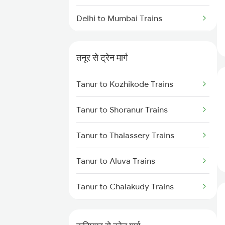
Delhi to Mumbai Trains
Mumbai to Pune Trains
तनूर से ट्रेन मार्ग
Delhi to Jammu Trains
Tanur to Kozhikode Trains
Mumbai to Delhi Trains
Tanur to Shoranur Trains
Mumbai to Goa Trains
Tanur to Thalassery Trains
Chennai to Coimbatore Trains
Tanur to Aluva Trains
Tanur to Chalakudy Trains
Tanur to Kasaragod Trains