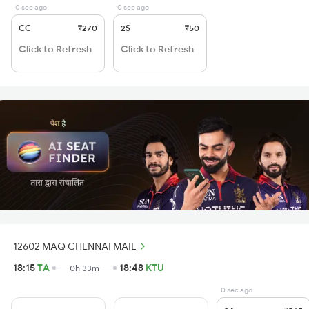
0 sec ago
0 sec ago
CC
₹270
2S
₹50
Click to Refresh
Click to Refresh
12602 MAQ CHENNAI MAIL
18:15
TA
18:48
KTU
0h 33m
0 sec ago