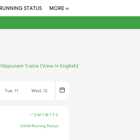
 RUNNING STATUS
MORE
ttippuram Trains (View in English)
Tue, 11
Wed, 12
S
M
T
W
T
F
S
16308 Running Status