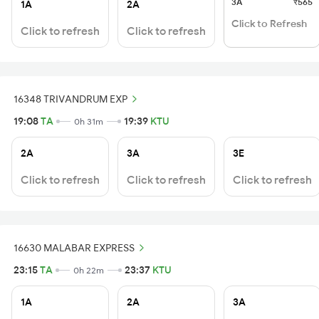
3A
₹565
1A
2A
Click to Refresh
Click to refresh
Click to refresh
16348 TRIVANDRUM EXP
19:08
TA
19:39
KTU
0h 31m
2A
3A
3E
Click to refresh
Click to refresh
Click to refresh
16630 MALABAR EXPRESS
23:15
TA
23:37
KTU
0h 22m
1A
2A
3A