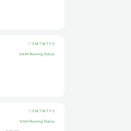
S
M
T
W
T
F
S
16649 Running Status
S
M
T
W
T
F
S
16160 Running Status
0 sec ago