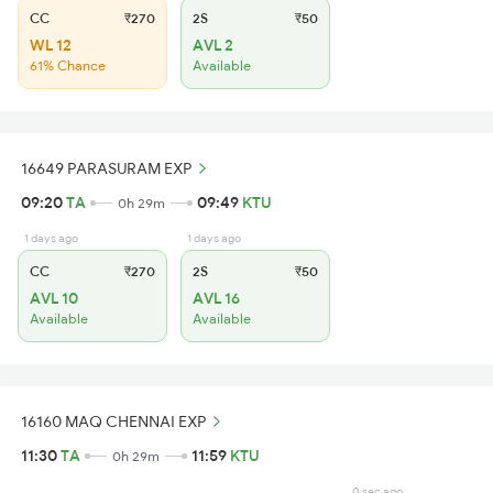
CC
₹270
2S
₹50
WL 12
AVL 2
61% Chance
Available
16649 PARASURAM EXP
09:20
TA
09:49
KTU
0h 29m
1 days ago
1 days ago
CC
₹270
2S
₹50
AVL 10
AVL 16
Available
Available
16160 MAQ CHENNAI EXP
11:30
TA
11:59
KTU
0h 29m
0 sec ago