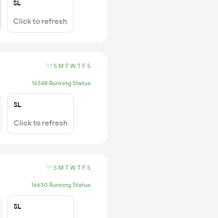
SL
Click to refresh
S
M
T
W
T
F
S
16348 Running Status
SL
Click to refresh
S
M
T
W
T
F
S
16630 Running Status
SL