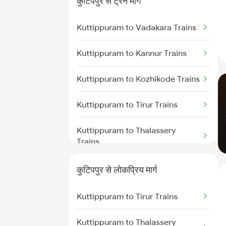
कुटिपपुर से ट्रेन मार्ग
Tanur to Mangaluru Trains
Kuttippuram to Vadakara Trains
Tanur to Kanhangad Trains
Kuttippuram to Kannur Trains
Tanur to Payyanur Trains
Kuttippuram to Kozhikode Trains
Tanur to Kollam Trains
Kuttippuram to Tirur Trains
Tanur to Kayamkulam Trains
Kuttippuram to Thalassery
Tanur to Thiruvananthapuram
Trains
Trains
Kuttippuram to Shoranur Trains
कुटिपपुर से लोकप्रिय मार्ग
Kuttippuram to Parappanangadi
Kuttippuram to Tirur Trains
Trains
Kuttippuram to Thalassery