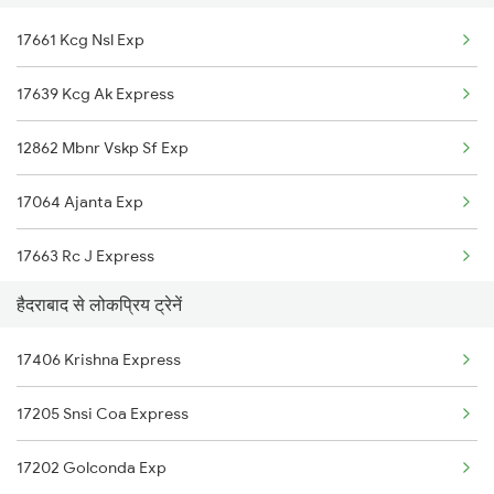
17661 Kcg Nsl Exp
Malkajgiri to Mahbubabad Trains
17639 Kcg Ak Express
Malkajgiri to Gadwal Trains
12862 Mbnr Vskp Sf Exp
Malkajgiri to Jamshedpur Trains
17064 Ajanta Exp
Malkajgiri to Vijayawada Trains
17663 Rc J Express
Malkajgiri to Manmad Trains
हैदराबाद से लोकप्रिय ट्रेनें
Malkajgiri to Adilabad Trains
17406 Krishna Express
Malkajgiri to Aler Trains
17205 Snsi Coa Express
Malkajgiri to Brahmapur Trains
17202 Golconda Exp