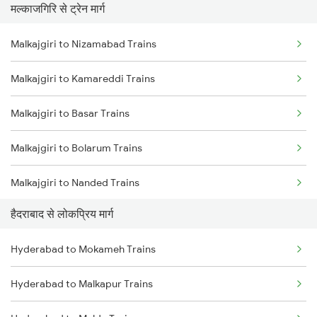
मल्काजगिरि से ट्रेन मार्ग
Hyderabad to Rajahmundry Trains
Malkajgiri to Nizamabad Trains
Hyderabad to Vikarabad Trains
Malkajgiri to Kamareddi Trains
Hyderabad to Lingampalli Trains
Malkajgiri to Basar Trains
Hyderabad to Mahbubabad Trains
Malkajgiri to Bolarum Trains
Hyderabad to Samarlakota Trains
Malkajgiri to Nanded Trains
Hyderabad to Jangaon Trains
हैदराबाद से लोकप्रिय मार्ग
Malkajgiri to Purna Trains
Hyderabad to Guntakal Trains
Hyderabad to Mokameh Trains
Malkajgiri to Vijayawada Trains
Hyderabad to Gooty Trains
Hyderabad to Malkapur Trains
Malkajgiri to Guntur Trains