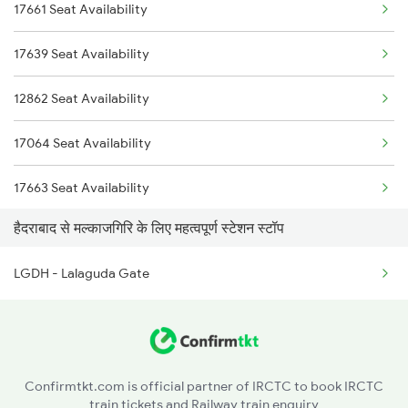
17661 Seat Availability
7691 Ned Tdu Spl
5293 Mfp Sc Spl
17639 Seat Availability
7692 Tdu Pbn Spl
2277 Tpty Jat Spl
12862 Seat Availability
7612 Csmt Ned Spl
2278 Tpty Festvl Spl
17064 Seat Availability
7296 Sc-med
17663 Seat Availability
7653 Hyb Pau Spl
हैदराबाद से मल्काजगिरि के लिए महत्वपूर्ण स्टेशन स्टॉप
7654 Pau Hyb Spl
LGDH - Lalaguda Gate
8585 Vskp Mbnr Spl
8586 Mbnr Vskp Spl
Confirmtkt.com is official partner of IRCTC to book IRCTC
train tickets and Railway train enquiry