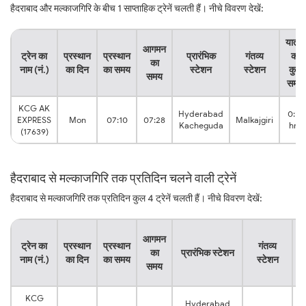
हैदराबाद और मल्काजगिरि के बीच 1 साप्ताहिक ट्रेनें चलती हैं। नीचे विवरण देखें:
यात्रा
आगमन
ट्रेन का
प्रस्थान
प्रस्थान
प्रारंभिक
गंतव्य
का
का
नाम (नं.)
का दिन
का समय
स्टेशन
स्टेशन
कुल
समय
समय
KCG AK
Hyderabad
0:18
EXPRESS
Mon
07:10
07:28
Malkajgiri
Kacheguda
hrs
(17639)
हैदराबाद से मल्काजगिरि तक प्रतिदिन चलने वाली ट्रेनें
हैदराबाद से मल्काजगिरि तक प्रतिदिन कुल 4 ट्रेनें चलती हैं। नीचे विवरण देखें:
या
आगमन
ट्रेन का
प्रस्थान
प्रस्थान
गंतव्य
का
प्रारंभिक स्टेशन
नाम (नं.)
का दिन
का समय
स्टेशन
क
समय
स
KCG
Hyderabad
0