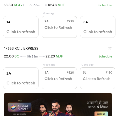
18:30
KCG
18:48
MJF
0h 18m
Schedule
0 sec ago
2A
₹725
1A
3A
Click to Refresh
Click to refresh
Click to refresh
17663 RC J EXPRESS
22:00
SC
22:23
MJF
0h 23m
Schedule
0 sec ago
0 sec ago
3A
₹520
SL
₹150
2A
Click to Refresh
Click to Refresh
Click to refresh