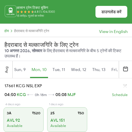
आसान ट्रेन टिकट बुकिंग
डाउनलोड करें
4.8 (1,104,530)
15 करोड़+ यूज़र्स का भरोसा
होम
हैदराबाद से मल्काजगिरि ट्रेन
View in English
हैदराबाद से मल्काजगिरि के लिए ट्रेन
10 अगस्त 2026, सोमवार
के लिए हैदराबाद से मल्काजगिरि के बीच 5 ट्रेनों की टिकट
उपलब्ध हैं।
Aug
Sun, 9
Mon, 10
Tue, 11
Wed, 12
Thu, 13
Fri, 14
S
17661 KCG NSL EXP
04:50
KCG
05:08
MJF
0h 18m
Schedule
4 days ago
1 days ago
3A
₹520
2S
₹50
AVL 92
AVL 151
Available
Available