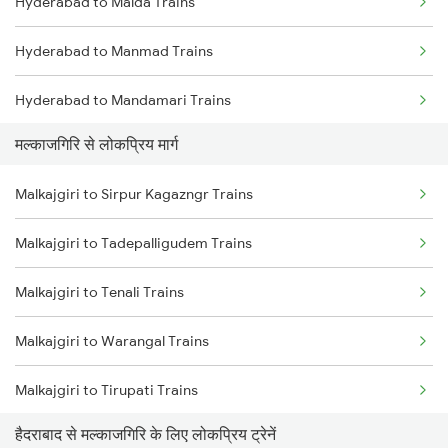
Hyderabad to Malda Trains
Malkajgiri to Kazipet Trains
Hyderabad to Manmad Trains
Malkajgiri to Tenali Trains
Hyderabad to Mandamari Trains
Malkajgiri to Tirupati Trains
मल्काजगिरि से लोकप्रिय मार्ग
Hyderabad to Muddanur Trains
Malkajgiri to Warangal Trains
Malkajgiri to Sirpur Kagazngr Trains
Hyderabad to Madanapalle Trains
Malkajgiri to Repalle Trains
Malkajgiri to Tadepalligudem Trains
Hyderabad to Bhimnagar Trains
Malkajgiri to Rajahmundry Trains
Malkajgiri to Tenali Trains
Hyderabad to Miryalaguda Trains
Malkajgiri to Warangal Trains
Hyderabad to Miraj Trains
Malkajgiri to Tirupati Trains
Hyderabad to Markapur Trains
हैदराबाद से मल्काजगिरि के लिए लोकप्रिय ट्रेनें
Malkajgiri to Akola Trains