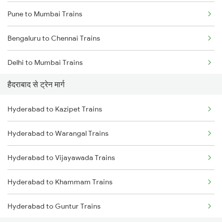
Pune to Mumbai Trains
Bengaluru to Chennai Trains
Delhi to Mumbai Trains
हैदराबाद से ट्रेन मार्ग
Mumbai to Pune Trains
Hyderabad to Kazipet Trains
Delhi to Jammu Trains
Hyderabad to Warangal Trains
Mumbai to Delhi Trains
Hyderabad to Vijayawada Trains
Mumbai to Goa Trains
Hyderabad to Khammam Trains
Chennai to Coimbatore Trains
Hyderabad to Guntur Trains