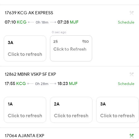
17639 KCG AK EXPRESS
07:10
KCG
07:28
MJF
0h 18m
Schedule
0 sec ago
2S
₹50
3A
Click to Refresh
Click to refresh
12862 MBNR VSKP SF EXP
17:55
KCG
18:23
MJF
0h 28m
Schedule
1A
2A
3A
Click to refresh
Click to refresh
Click to refresh
17064 AJANTA EXP