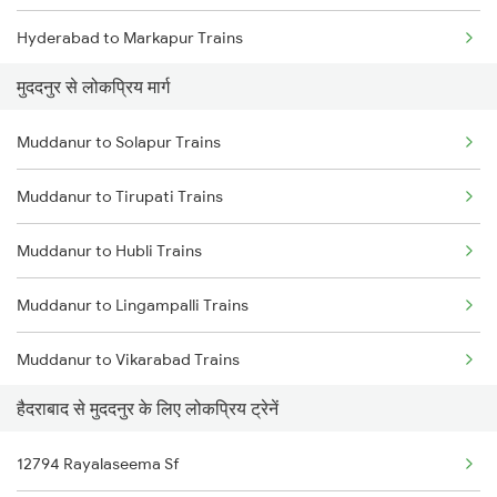
Hyderabad to Markapur Trains
Muddanur to Solapur Trains
मुददनुर से लोकप्रिय मार्ग
Hyderabad to Mahesana Trains
Muddanur to Solapur Trains
Hyderabad to Merta Trains
Muddanur to Tirupati Trains
Hyderabad to Mathura Trains
Muddanur to Hubli Trains
Hyderabad to Machilipatnam Trains
Muddanur to Lingampalli Trains
Hyderabad to Multai Trains
Muddanur to Vikarabad Trains
Hyderabad to Mudkhed Trains
हैदराबाद से मुददनुर के लिए लोकप्रिय ट्रेनें
Muddanur to Tadipatri Trains
Hyderabad to Manuguru Trains
12794 Rayalaseema Sf
Muddanur to Sainagar Shirdi Trains
Hyderabad to Mankapur Trains