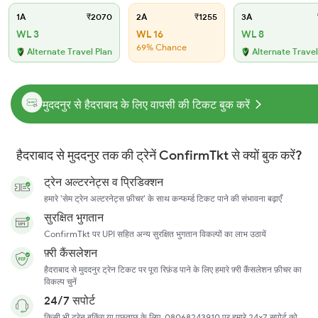
1A
₹2070
2A
₹1255
3A
WL 3
WL 16
WL 8
69% Chance
Alternate Travel Plan
Alternate Travel
मुददनुर से हैदराबाद के लिए वापसी की टिकट बुक करें
हैदराबाद से मुददनुर तक की ट्रेनें ConfirmTkt से क्यों बुक करें?
ट्रेन अल्टरनेट्स व प्रिडिक्शन
हमारे 'सेम ट्रेन अल्टरनेट्स फ़ीचर' के साथ कन्फर्म्ड टिकट पाने की संभावना बढ़ाएँ
सुरक्षित भुगतान
ConfirmTkt पर UPI सहित अन्य सुरक्षित भुगतान विकल्पों का लाभ उठायें
फ़्री कैंसलेशन
हैदराबाद से मुददनुर ट्रेन टिकट पर पूरा रिफ़ंड पाने के लिए हमारे फ़्री कैंसलेशन फ़ीचर का
विकल्प चुनें
24/7 सपोर्ट
किसी भी ट्रेन बुकिंग या पूछताछ के लिए, 08068243910 पर हमारे 24x7 सपोर्ट को