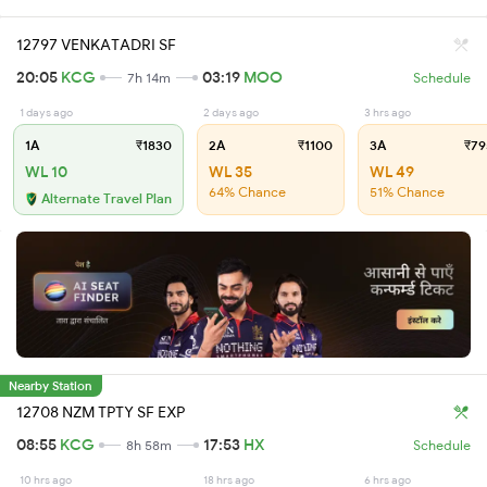
12797 VENKATADRI SF
20:05
KCG
03:19
MOO
7h 14m
Schedule
1 days ago
2 days ago
3 hrs ago
1A
₹1830
2A
₹1100
3A
₹79
WL 10
WL 35
WL 49
64% Chance
51% Chance
Alternate Travel Plan
Nearby Station
12708 NZM TPTY SF EXP
08:55
KCG
17:53
HX
8h 58m
Schedule
10 hrs ago
18 hrs ago
6 hrs ago