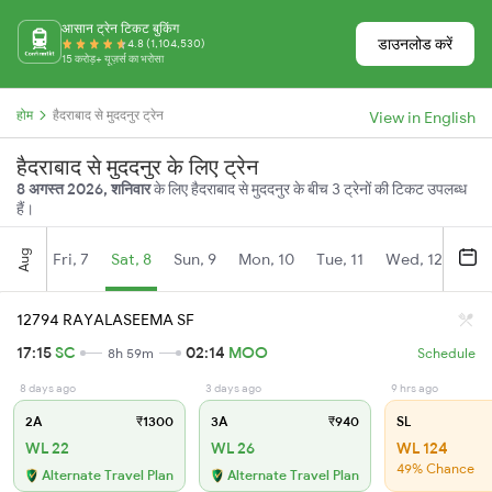
आसान ट्रेन टिकट बुकिंग
डाउनलोड करें
4.8 (1,104,530)
15 करोड़+ यूज़र्स का भरोसा
होम
हैदराबाद से मुददनुर ट्रेन
View in English
हैदराबाद से मुददनुर के लिए ट्रेन
8 अगस्त 2026, शनिवार
के लिए हैदराबाद से मुददनुर के बीच 3 ट्रेनों की टिकट उपलब्ध
हैं।
Aug
Fri, 7
Sat, 8
Sun, 9
Mon, 10
Tue, 11
Wed, 12
Thu
12794 RAYALASEEMA SF
17:15
SC
02:14
MOO
8h 59m
Schedule
8 days ago
3 days ago
9 hrs ago
2A
₹1300
3A
₹940
SL
WL 22
WL 26
WL 124
49% Chance
Alternate Travel Plan
Alternate Travel Plan