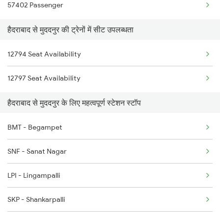
57402 Passenger
5293 Mfp Sc Spl
हैदराबाद से मुददनुर की ट्रेनों में सीट उपलब्धता
2277 Tpty Jat Spl
12794 Seat Availability
2278 Tpty Festvl Spl
12797 Seat Availability
2285 Nzm Duronto Spl
हैदराबाद से मुददनुर के लिए महत्वपूर्ण स्टेशन स्टॉप
2286 Sc Duronto Spl
2437 Sc Nzm Raj Spl
BMT - Begampet
2438 Sc Rajdhani Spl
SNF - Sanat Nagar
2449 Shm Sc Spl
LPI - Lingampalli
2450 Sc Shm Sf Spl
SKP - Shankarpalli