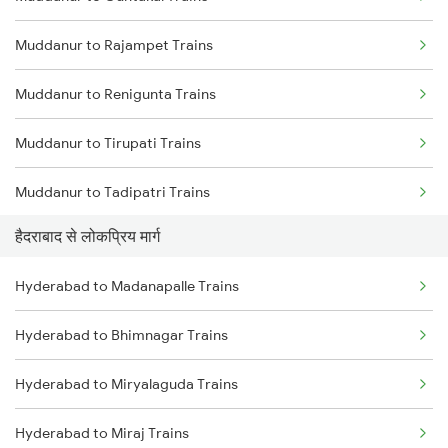
Hyderabad to Vikarabad Trains
Muddanur to Rajampet Trains
Hyderabad to Lingampalli Trains
Muddanur to Renigunta Trains
Hyderabad to Mahbubabad Trains
Muddanur to Tirupati Trains
Hyderabad to Samarlakota Trains
Muddanur to Tadipatri Trains
Hyderabad to Jangaon Trains
हैदराबाद से लोकप्रिय मार्ग
Muddanur to Nandalur Trains
Hyderabad to Guntakal Trains
Hyderabad to Madanapalle Trains
Muddanur to Raichur Trains
Hyderabad to Gooty Trains
Hyderabad to Bhimnagar Trains
Muddanur to Adoni Trains
Hyderabad to Miryalaguda Trains
Muddanur to Lingampalli Trains
Hyderabad to Miraj Trains
Muddanur to Chennai Trains