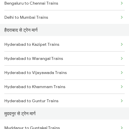
Bengaluru to Chennai Trains
Delhi to Mumbai Trains
हैदराबाद से ट्रेन मार्ग
Mumbai to Pune Trains
Hyderabad to Kazipet Trains
Delhi to Jammu Trains
Hyderabad to Warangal Trains
Mumbai to Delhi Trains
Hyderabad to Vijayawada Trains
Mumbai to Goa Trains
Hyderabad to Khammam Trains
Chennai to Coimbatore Trains
Hyderabad to Guntur Trains
मुददनुर से ट्रेन मार्ग
Hyderabad to Rajahmundry Trains
Muddanur to Guntakal Trains