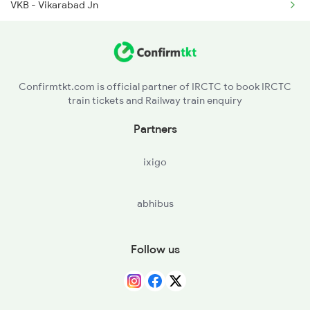
VKB - Vikarabad Jn
TDU - Tandur
NAW - Nawandgi
Confirmtkt.com is official partner of IRCTC to book IRCTC
train tickets and Railway train enquiry
SEM - Seram
Partners
CT - Chittapur
ixigo
NW - Nalwar
abhibus
YG - Yadgir
SADP - Saidapur
Follow us
RC - Raichur