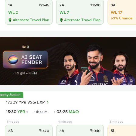
1A
₹2645
2A
₹1590
3A
WL 2
WL 7
WL 17
63% Chance
Alternate Travel Plan
Alternate Travel Plan
earby Station
17309 YPR VSG EXP
15:30
YPR
03:25
MAO
11h 55m
1 hrs ago
4 min ago
3 min ago
2A
₹1470
3A
₹1040
SL