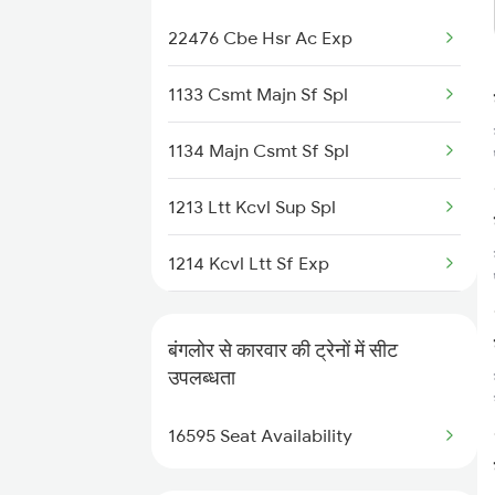
2080 Jan Shatabdi Exp
22476 Cbe Hsr Ac Exp
2089 Janshatabdi Exp
1133 Csmt Majn Sf Spl
2090 Janshatabdi Exp
1134 Majn Csmt Sf Spl
2253 Ypr Bgp Fest Spl
1213 Ltt Kcvl Sup Spl
2539 Ypr Lko Fest Spl
1214 Kcvl Ltt Sf Exp
2551 Yprkyq Ac Exp
2431 Tvc Nzm Exp
2552 Kyq Ypr Ac Spl
बंगलोर से कारवार की ट्रेनों में सीट
2432 Nzm Tvc Spl
उपलब्धता
2591 Gkp Ypr Spl
2475 Hsr Cbe Ac Spl
16595 Seat Availability
2592 Ypr Gkp Exp
2476 Cbe Hsr Ac Exp