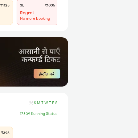
₹1125
3E
₹1035
SL
₹425
Regret
WL 53
No more booking
43% Chance
S
M
T
W
T
F
S
17309 Running Status
₹395