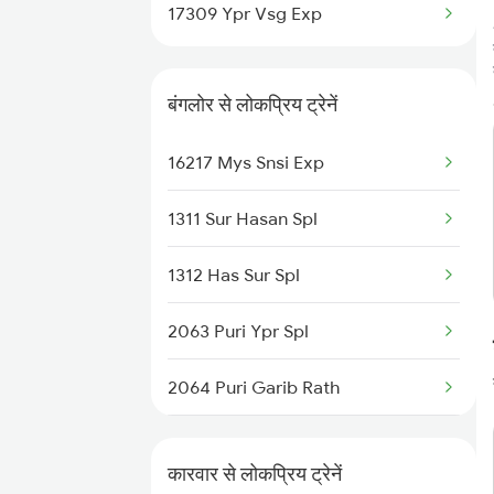
Trains
17309 Ypr Vsg Exp
Karwar to Haripad Trains
बंगलोर से लोकप्रिय ट्रेनें
Karwar to Holenarasipur Trains
16217 Mys Snsi Exp
Karwar to Kelbaiwadi Trains
1311 Sur Hasan Spl
Karwar to Belagavi Trains
1312 Has Sur Spl
Karwar to Nagercoil Trains
2063 Puri Ypr Spl
2064 Puri Garib Rath
2079 Janshatabdi Exp
कारवार से लोकप्रिय ट्रेनें