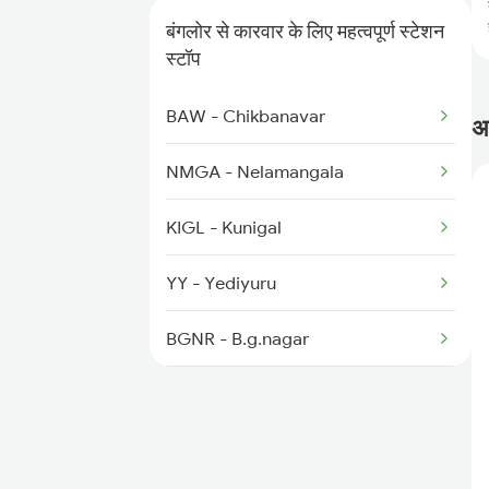
बंगलोर से कारवार के लिए महत्वपूर्ण स्टेशन
2617 Mangladweep Exp
स्टॉप
2618 Mngla Lksdp Spl
BAW - Chikbanavar
अक
2619 Ltt Maq Sup Spl
NMGA - Nelamangala
2620 Maq Ltt Festspl
KIGL - Kunigal
2977 Ers Aii Express
YY - Yediyuru
2978 Maru Sagar Spl
BGNR - B.g.nagar
SBGA - Shravanabelagola
CNPA - Channarayapatna