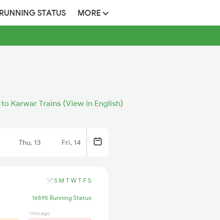
 RUNNING STATUS
MORE
to Karwar Trains (View in English)
Thu, 13
Fri, 14
S
M
T
W
T
F
S
16595 Running Status
1 hrs ago
22 sec ago