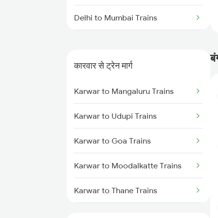
Delhi to Mumbai Trains
Mumbai to Pune Trains
ब
कारवार से ट्रेन मार्ग
Delhi to Jammu Trains
Karwar to Mangaluru Trains
Mumbai to Delhi Trains
Karwar to Udupi Trains
Mumbai to Goa Trains
Karwar to Goa Trains
Chennai to Coimbatore Trains
Karwar to Moodalkatte Trains
Karwar to Thane Trains
Karwar to Shoranur Trains