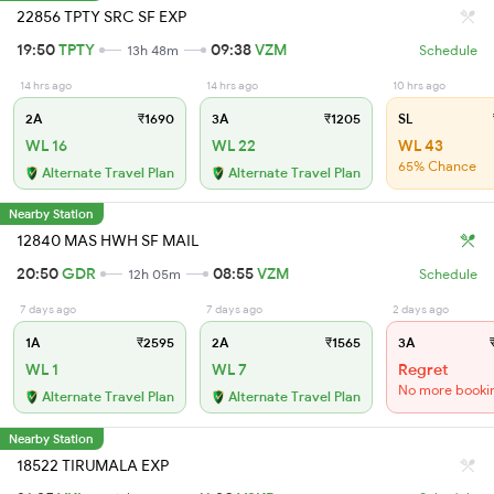
22856 TPTY SRC SF EXP
19:50
TPTY
09:38
VZM
13h 48m
Schedule
14 hrs ago
14 hrs ago
10 hrs ago
2A
₹1690
3A
₹1205
SL
WL 16
WL 22
WL 43
65% Chance
Alternate Travel Plan
Alternate Travel Plan
Nearby Station
12840 MAS HWH SF MAIL
20:50
GDR
08:55
VZM
12h 05m
Schedule
7 days ago
7 days ago
2 days ago
1A
₹2595
2A
₹1565
3A
₹
WL 1
WL 7
Regret
No more booki
Alternate Travel Plan
Alternate Travel Plan
Nearby Station
18522 TIRUMALA EXP