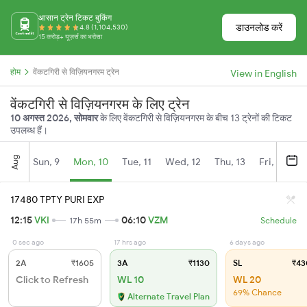
आसान ट्रेन टिकट बुकिंग
डाउनलोड करें
4.8 (1,104,530)
15 करोड़+ यूज़र्स का भरोसा
होम
वेंकटगिरी से विज़ियनगरम ट्रेन
View in English
वेंकटगिरी से विज़ियनगरम के लिए ट्रेन
10 अगस्त 2026, सोमवार
के लिए वेंकटगिरी से विज़ियनगरम के बीच 13 ट्रेनों की टिकट
उपलब्ध हैं।
Aug
Sun, 9
Mon, 10
Tue, 11
Wed, 12
Thu, 13
Fri, 14
S
17480 TPTY PURI EXP
12:15
VKI
06:10
VZM
17h 55m
Schedule
0 sec ago
17 hrs ago
6 days ago
2A
₹1605
3A
₹1130
SL
₹43
Click to Refresh
WL 10
WL 20
69% Chance
Alternate Travel Plan