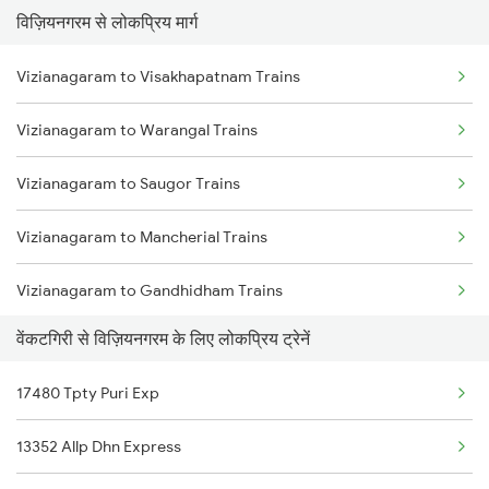
विज़ियनगरम से लोकप्रिय मार्ग
Venkatagiri to Bapatla Trains
Vizianagaram to Cuttack Trains
Vizianagaram to Visakhapatnam Trains
Venkatagiri to Bilaspur Trains
Vizianagaram to Rupsa Trains
Vizianagaram to Warangal Trains
Venkatagiri to Bhatapara Trains
Vizianagaram to Saugor Trains
Venkatagiri to Vijayawada Trains
Vizianagaram to Mancherial Trains
Venkatagiri to Srikakulam Trains
Vizianagaram to Gandhidham Trains
Venkatagiri to Karlabahali Trains
वेंकटगिरी से विज़ियनगरम के लिए लोकप्रिय ट्रेनें
Vizianagaram to New Cooch Behar Trains
Venkatagiri to Kaikaluru Trains
17480 Tpty Puri Exp
Vizianagaram to Bokaro Steel City Trains
13352 Allp Dhn Express
Vizianagaram to Nagercoil Trains