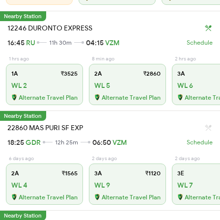
Nearby Station
12246 DURONTO EXPRESS
16:45
RU
04:15
VZM
11h 30m
Schedule
1 hrs ago
8 min ago
2 hrs ago
1A
₹3525
2A
₹2860
3A
WL 2
WL 5
WL 6
Alternate Travel Plan
Alternate Travel Plan
Alternate Tr
Nearby Station
22860 MAS PURI SF EXP
18:25
GDR
06:50
VZM
12h 25m
Schedule
6 days ago
2 days ago
2 days ago
2A
₹1565
3A
₹1120
3E
WL 4
WL 9
WL 7
Alternate Travel Plan
Alternate Travel Plan
Alternate Tr
Nearby Station