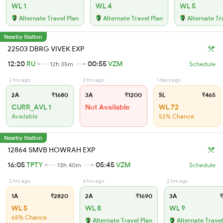
WL 1
WL 4
WL 5
Alternate Travel Plan
Alternate Travel Plan
Alternate Tr
Nearby Station
22503 DBRG VIVEK EXP
12:20
RU
00:55
VZM
12h 35m
Schedule
2 hrs ago
2 hrs ago
1 days ago
2A
₹1680
3A
₹1200
SL
₹465
CURR_AVL 1
Not Available
WL 72
Available
52% Chance
Nearby Station
12864 SMVB HOWRAH EXP
16:05
TPTY
05:45
VZM
13h 40m
Schedule
2 hrs ago
4 hrs ago
2 hrs ago
1A
₹2820
2A
₹1690
3A
₹
WL 5
WL 8
WL 9
65% Chance
Alternate Travel Plan
Alternate Travel