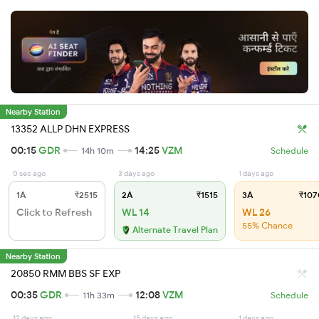
Nearby Station
13352 ALLP DHN EXPRESS
00:15
GDR
14:25
VZM
14h 10m
Schedule
0 sec ago
3 days ago
1 days ago
1A
₹2515
2A
₹1515
3A
₹107
Click to Refresh
WL 14
WL 26
55% Chance
Alternate Travel Plan
Nearby Station
20850 RMM BBS SF EXP
00:35
GDR
12:08
VZM
11h 33m
Schedule
12 days ago
15 days ago
1 days ago