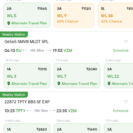
2A
₹1565
3A
₹1120
SL
₹43
WL 5
WL 9
WL 38
68% Chance
42% Chance
Alternate Travel Plan
Nearby Station
06565 SMVB MLDT SPL
06:10
RU
19:55
VZM
13h 45m
Schedule
14 hrs ago
7 hrs ago
2 days ago
1A
₹3115
2A
₹2040
3A
WL 3
WL 7
WL 22
Alternate Travel Plan
Alternate Travel Plan
Alternate Tr
Nearby Station
22872 TPTY BBS SF EXP
10:25
TPTY
23:35
VZM
13h 10m
Schedule
4 days ago
1 days ago
3 hrs ago
1A
₹2820
2A
₹1690
3A