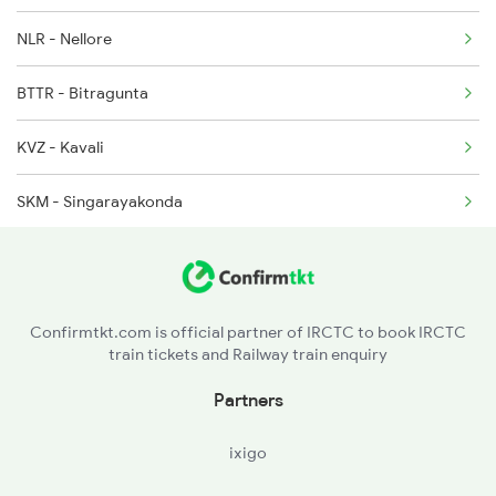
NLR - Nellore
2063 Puri Ypr Spl
BTTR - Bitragunta
2064 Puri Garib Rath
KVZ - Kavali
2071 Bbs Tpty Spl
SKM - Singarayakonda
2072 Tpty Bbs Spl
TNR - Tanguturu
2085 Sbp Ned Spl
OGL - Ongole
2086 Ned Sbp Spl
Confirmtkt.com is official partner of IRCTC to book IRCTC
train tickets and Railway train enquiry
ANB - Ammanabrolu
Partners
CJM - Chinna Ganjam
ixigo
VTM - Vetapalem