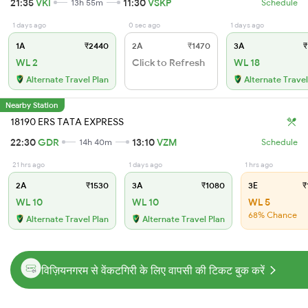
21:35
VKI
11:30
VSKP
13h 55m
Schedule
1 days ago
0 sec ago
1 days ago
1A
₹2440
2A
₹1470
3A
₹
WL 2
Click to Refresh
WL 18
Alternate Travel Plan
Alternate Travel
Nearby Station
18190 ERS TATA EXPRESS
22:30
GDR
13:10
VZM
14h 40m
Schedule
21 hrs ago
1 days ago
1 hrs ago
2A
₹1530
3A
₹1080
3E
₹
WL 10
WL 10
WL 5
68% Chance
Alternate Travel Plan
Alternate Travel Plan
विज़ियनगरम से वेंकटगिरी के लिए वापसी की टिकट बुक करें