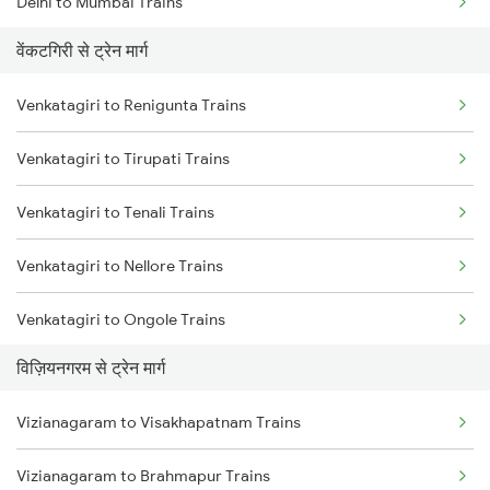
Delhi to Mumbai Trains
वेंकटगिरी से ट्रेन मार्ग
Mumbai to Pune Trains
Venkatagiri to Renigunta Trains
Delhi to Jammu Trains
Venkatagiri to Tirupati Trains
Mumbai to Delhi Trains
Venkatagiri to Tenali Trains
Mumbai to Goa Trains
Venkatagiri to Nellore Trains
Chennai to Coimbatore Trains
Venkatagiri to Ongole Trains
विज़ियनगरम से ट्रेन मार्ग
Venkatagiri to Bapatla Trains
Vizianagaram to Visakhapatnam Trains
Venkatagiri to Vijayawada Trains
Vizianagaram to Brahmapur Trains
Venkatagiri to Singarayakonda Trains