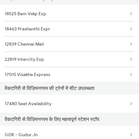
18522 Tirumala Exp
18525 Bam Vskp Exp
7248 Dmm Ns Spl
18190 Ers Tata Express
18463 Prashanthi Expr
7405 Tpty Adb Spl
12839 Chennai Mail
7479 Tpty Puri Spl
22819 Intercity Exp
7480 Tpty Festvl Spl
17015 Visakha Express
17480 Tpty Puri Exp
वेंकटगिरी से विज़ियनगरम की ट्रेनों में सीट उपलब्धता
11020 Konark Express
17487 Tirumala Exp
17480 Seat Availability
17479 Puri Tpty Expre
17488 Tirumala Exp
वेंकटगिरी से विज़ियनगरम के लिए महत्वपूर्ण स्टेशन स्टॉप
18447 Hirakhand Expre
12733 Narayanadri Exp
GDR - Gudur Jn
18045 East Coast Exp