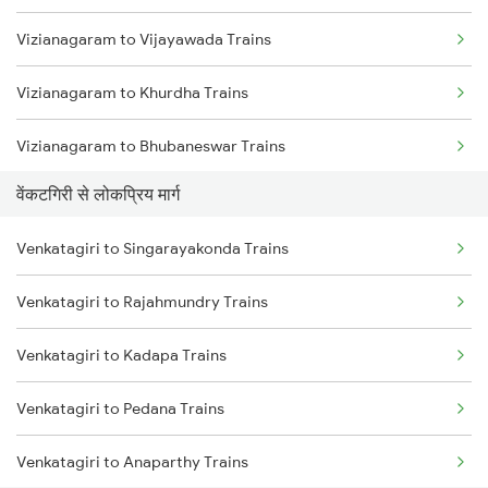
Vizianagaram to Vijayawada Trains
Venkatagiri to Hyderabad Trains
Vizianagaram to Khurdha Trains
Venkatagiri to Nidadavolu Trains
Vizianagaram to Bhubaneswar Trains
Venkatagiri to Rajahmundry Trains
वेंकटगिरी से लोकप्रिय मार्ग
Vizianagaram to Kasibugga Trains
Venkatagiri to Anaparthy Trains
Venkatagiri to Singarayakonda Trains
Vizianagaram to Rajahmundry Trains
Venkatagiri to Kaikaluru Trains
Venkatagiri to Rajahmundry Trains
Vizianagaram to Srikakulam Trains
Venkatagiri to Kadapa Trains
Vizianagaram to Balugaon Trains
Venkatagiri to Pedana Trains
Vizianagaram to Samarlakota Trains
Venkatagiri to Anaparthy Trains
Vizianagaram to Chatrapur Trains