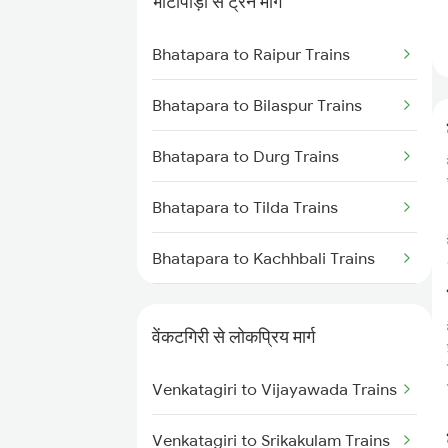
भाटापाड़ा से ट्रेन मार्ग
Venkatagiri to Vijayawada Trains
Bhatapara to Raipur Trains
Venkatagiri to Singarayakonda
Trains
Bhatapara to Bilaspur Trains
Venkatagiri to Hyderabad Trains
Bhatapara to Durg Trains
Venkatagiri to Nidadavolu Trains
Bhatapara to Tilda Trains
Venkatagiri to Rajahmundry
Bhatapara to Kachhbali Trains
Trains
Bhatapara to Rajnandgaon
Venkatagiri to Anaparthy Trains
Trains
वेंकटगिरी से लोकप्रिय मार्ग
Venkatagiri to Kaikaluru Trains
Bhatapara to Dongargarh Trains
Venkatagiri to Vijayawada Trains
Bhatapara to Warthi Trains
Venkatagiri to Srikakulam Trains