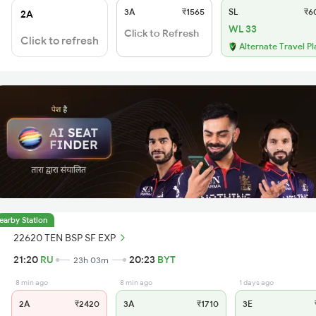
3A
₹1565
SL
₹6
2A
WL 33
Click to Refresh
Click to refresh
Alternate Travel Pl
earby Station
22620 TEN BSP SF EXP
21:20
RU
20:23
BYT
23h 03m
8 min ago
8 min ago
1 days ago
2A
₹2420
3A
₹1710
3E
₹