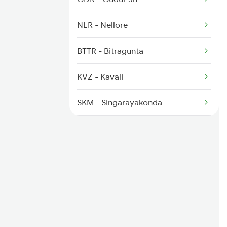
2854 Bpl Durg Spl
NLR - Nellore
2883 Durg Nzm Sf Spl
BTTR - Bitragunta
2884 Durg Festival Sp
KVZ - Kavali
2905 Festival Spl
SKM - Singarayakonda
TNR - Tanguturu
OGL - Ongole
ANB - Ammanabrolu
CJM - Chinna Ganjam