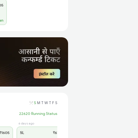
05
an
S
M
T
W
T
F
S
22620 Running Status
6 days ago
1605
SL
₹670