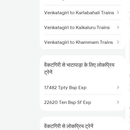
Bhatapara to Nagpur Trains
Venkatagiri to Karlabahali Trains
Bhatapara to Raigarh Trains
Venkatagiri to Kaikaluru Trains
Bhatapara to Wardha Trains
Venkatagiri to Khammam Trains
Bhatapara to Anuppur Trains
Venkatagiri to Nidadavolu Trains
वेंकटगिरी से भाटापाड़ा के लिए लोकप्रिय
Bhatapara to Gaurella Trains
Venkatagiri to Nellore Trains
ट्रेनें
Venkatagiri to Narsapur Trains
17482 Tpty Bsp Exp
Venkatagiri to Ongole Trains
22620 Ten Bsp Sf Exp
Venkatagiri to Puri Trains
वेंकटगिरी से लोकप्रिय ट्रेनें