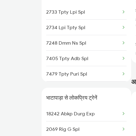
Venkatagiri to Raipur Trains
2733 Tpty Lpi Spl
Venkatagiri to Rayagada Trains
2734 Lpi Tpty Spl
Venkatagiri to Renigunta Trains
7248 Dmm Ns Spl
Venkatagiri to Hyderabad Trains
7405 Tpty Adb Spl
7479 Tpty Puri Spl
अक
7480 Tpty Festvl Spl
भाटापाड़ा से लोकप्रिय ट्रेनें
17480 Tpty Puri Exp
18242 Abkp Durg Exp
17487 Tirumala Exp
2069 Rig G Spl
17488 Tirumala Exp