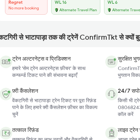
Regret
WL 16
WL 6
No more booking
Alternate Travel Plan
Alternate Trave
ंकटगिरी से भाटापाड़ा तक की ट्रेनें ConfirmTkt से क्यों ब
ट्रेन अल्टरनेट्स व प्रिडिक्शन
सुरक्षित भु
हमारे 'सेम ट्रेन अल्टरनेट्स फ़ीचर' के साथ
ConfirmTkt
कन्फर्म्ड टिकट पाने की संभावना बढ़ाएँ
भुगतान विकल्
फ़्री कैंसलेशन
24/7 सपोर
वेंकटगिरी से भाटापाड़ा ट्रेन टिकट पर पूरा रिफ़ंड
किसी भी ट्रे
पाने के लिए हमारे फ़्री कैंसलेशन फ़ीचर का विकल्प
080682439
चुनें
कॉल करें
तत्काल रिफ़ंड
लाइव ट्रेन 
तत्काल रिफ़ंड का लाभ उठायें और वेंकटगिरी से
अपना ट्रेन स