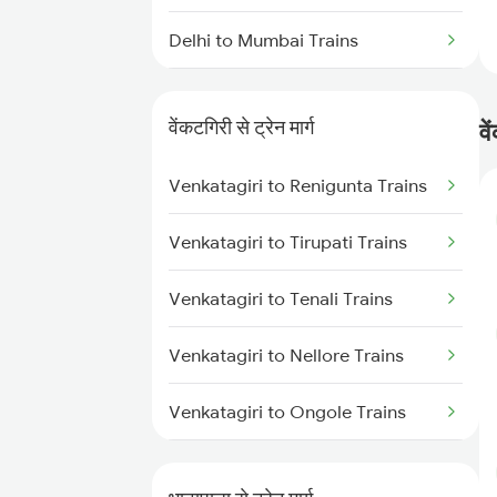
Delhi to Mumbai Trains
Mumbai to Pune Trains
वेंकटगिरी से ट्रेन मार्ग
वे
Delhi to Jammu Trains
Venkatagiri to Renigunta Trains
Mumbai to Delhi Trains
Venkatagiri to Tirupati Trains
Mumbai to Goa Trains
Venkatagiri to Tenali Trains
Chennai to Coimbatore Trains
Venkatagiri to Nellore Trains
Venkatagiri to Ongole Trains
Venkatagiri to Bapatla Trains