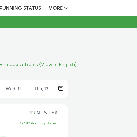
 RUNNING STATUS
MORE
Bhatapara Trains (View in English)
Wed, 12
Thu, 13
S
M
T
W
T
F
S
17482 Running Status