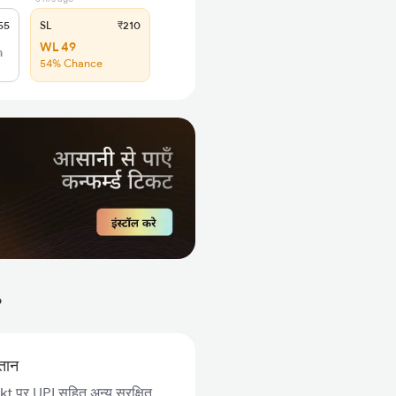
55
SL
₹210
WL 49
h
54% Chance
?
गतान
 पर UPI सहित अन्य सुरक्षित