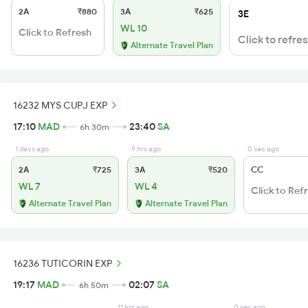
2A
₹880
3A
₹625
3E
WL 10
Click to Refresh
Click to refre
Alternate Travel Plan
16232 MYS CUPJ EXP
17:10
MAD
23:40
SA
6h 30m
1 days ago
9 hrs ago
0 sec ago
2A
₹725
3A
₹520
CC
WL 7
WL 4
Click to Ref
Alternate Travel Plan
Alternate Travel Plan
16236 TUTICORIN EXP
19:17
MAD
02:07
SA
6h 50m
11 hrs ago
0 sec ago