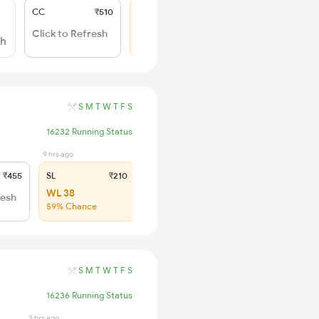
CC
₹510
SL
₹240
WL 20
Click to Refresh
sh
59% Chance
S
M
T
W
T
F
S
16232 Running Status
9 hrs ago
₹455
SL
₹210
WL 38
resh
59% Chance
S
M
T
W
T
F
S
16236 Running Status
3 hrs ago