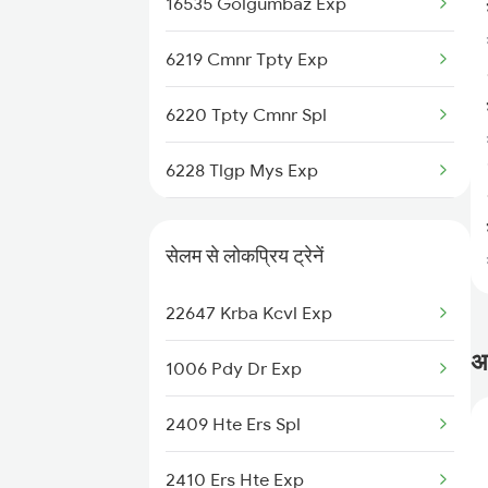
16535 Golgumbaz Exp
6219 Cmnr Tpty Exp
6220 Tpty Cmnr Spl
6228 Tlgp Mys Exp
6235 Tn Mys Fest Spl
सेलम से लोकप्रिय ट्रेनें
6236 Mys Tn Fest Spl
22647 Krba Kcvl Exp
6535 Mys Sur Exp
अक
1006 Pdy Dr Exp
6536 Sur Mys Spl
2409 Hte Ers Spl
16023 Mys-sbc Express
2410 Ers Hte Exp