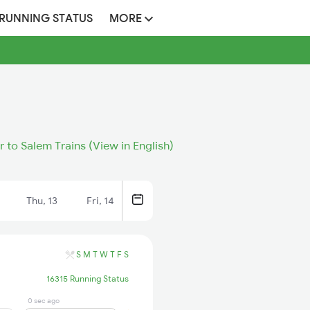
 RUNNING STATUS
MORE
 to Salem Trains (View in English)
Thu, 13
Fri, 14
S
M
T
W
T
F
S
16315 Running Status
0 sec ago
9 hrs ago