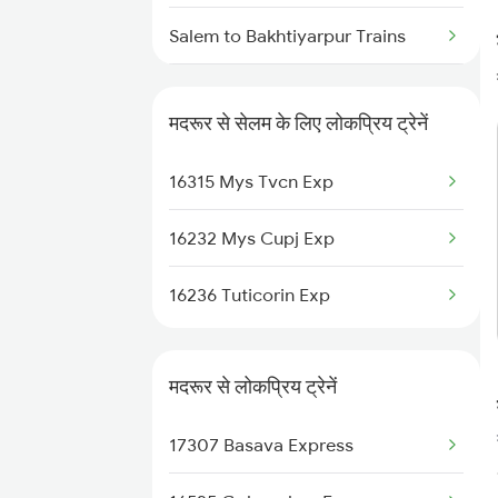
Maddur to Haveri Trains
Salem to Bakhtiyarpur Trains
Maddur to Hosapete Trains
Salem to Sattenapalle Trains
Maddur to Bagalkot Trains
मदरूर से सेलम के लिए लोकप्रिय ट्रेनें
Salem to Londa Trains
16315 Mys Tvcn Exp
Salem to Siliguri Trains
16232 Mys Cupj Exp
Salem to Piduguralla Trains
16236 Tuticorin Exp
Salem to Kodumudi Trains
Salem to Mathura Trains
मदरूर से लोकप्रिय ट्रेनें
Salem to Miryalaguda Trains
17307 Basava Express
Salem to Pattambi Trains