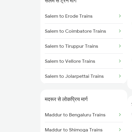
सेलम से ट्रेन मार्ग
Maddur to Chennai Trains
Salem to Erode Trains
Maddur to Hotgi Trains
Salem to Coimbatore Trains
Maddur to Bagalkot Trains
Salem to Tiruppur Trains
Maddur to Vijayapura Trains
Salem to Vellore Trains
Maddur to Bellary Trains
Salem to Jolarpettai Trains
Salem to Palakkad Trains
मदरूर से लोकप्रिय मार्ग
Salem to Chennai Trains
Maddur to Bengaluru Trains
Salem to Ernakulam Trains
Maddur to Shimoga Trains