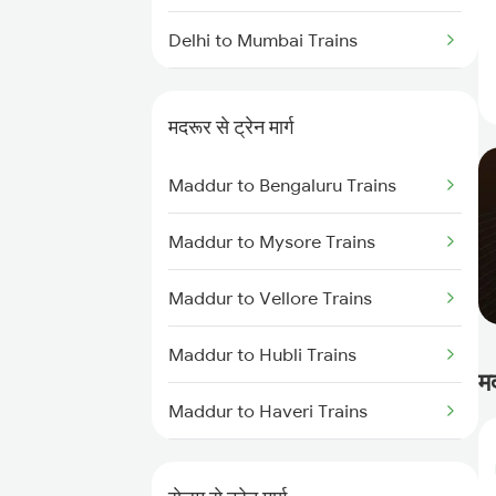
Delhi to Mumbai Trains
Mumbai to Pune Trains
मदरूर से ट्रेन मार्ग
Delhi to Jammu Trains
Maddur to Bengaluru Trains
Mumbai to Delhi Trains
Maddur to Mysore Trains
Mumbai to Goa Trains
Maddur to Vellore Trains
Chennai to Coimbatore Trains
Maddur to Hubli Trains
म
Maddur to Haveri Trains
Maddur to Solapur Trains