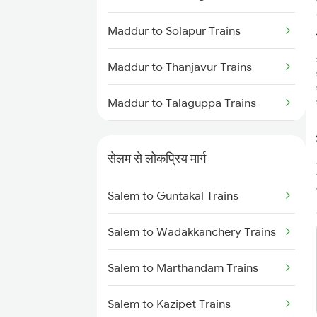
Maddur to Solapur Trains
Maddur to Thanjavur Trains
Maddur to Talaguppa Trains
Maddur to Tirupati Trains
सेलम से लोकप्रिय मार्ग
Maddur to Hubli Trains
Salem to Guntakal Trains
Maddur to Chennai Trains
Salem to Wadakkanchery Trains
Maddur to Tirumangalam Trains
Salem to Marthandam Trains
Maddur to Dibbanadoddi Trains
Salem to Kazipet Trains