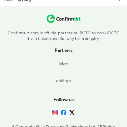
GPB - Ghatprabha
2630 Ypr S Krnti Spl
Confirmtkt.com is official partner of IRCTC to book IRCTC
train tickets and Railway train enquiry
Partners
ixigo
abhibus
Follow us
© Copyright @ Le Travenues Technology Ltd. All Rights