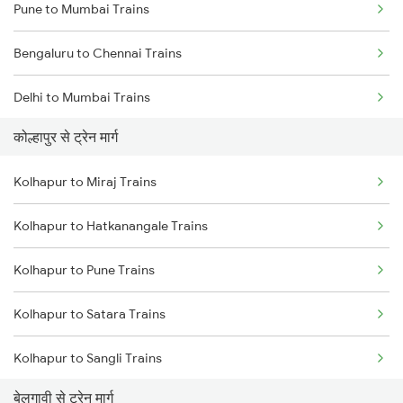
Pune to Mumbai Trains
Bengaluru to Chennai Trains
Delhi to Mumbai Trains
कोल्हापुर से ट्रेन मार्ग
Mumbai to Pune Trains
Kolhapur to Miraj Trains
Delhi to Jammu Trains
Kolhapur to Hatkanangale Trains
Mumbai to Delhi Trains
Kolhapur to Pune Trains
Mumbai to Goa Trains
Kolhapur to Satara Trains
Chennai to Coimbatore Trains
Kolhapur to Sangli Trains
बेलगावी से ट्रेन मार्ग
Kolhapur to Rukadi Trains