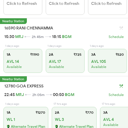
Click to Refresh
Click to Refresh
Click to Refresh
Nearby Station
16590 RANI CHENNAMMA
15:30
MRJ
18:15
BGM
2h 45m
Schedule
1 days ago
1 days ago
1 days ago
1A
₹1190
2A
₹725
3A
₹520
AVL 14
AVL 17
AVL 105
Available
Available
Available
Nearby Station
12780 GOA EXPRESS
22:45
MRJ
00:50
BGM
2h 05m
Schedule
1 days ago
17 hrs ago
17 hrs ago
1A
₹1270
2A
₹770
3A
WL 1
WL 3
AVL 4
Available
Alternate Travel Plan
Alternate Travel Plan