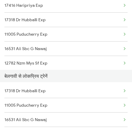
17416 Haripriya Exp
Belagavi to Lonavala Trains
17318 Dr Hubballi Exp
Belagavi to Dibbanadoddi Trains
11005 Puducherry Exp
Belagavi to Goa Trains
16531 Aii Sbc G Nawaj
Belagavi to Mangaluru Trains
12782 Nzm Mys Sf Exp
Belagavi to Madurai Trains
बेलगावी से लोकप्रिय ट्रेनें
16590 Rani Chennamma
Belagavi to Marwar Trains
17318 Dr Hubballi Exp
12780 Goa Express
11005 Puducherry Exp
16531 Aii Sbc G Nawaj