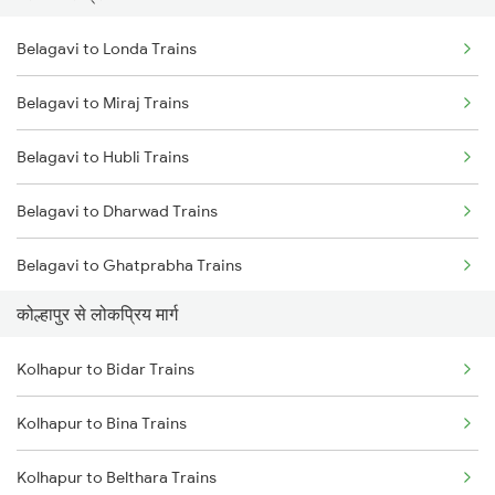
Belagavi to Londa Trains
Kolhapur to Kirloskarvadi Trains
Belagavi to Miraj Trains
Belagavi to Hubli Trains
Belagavi to Dharwad Trains
Belagavi to Ghatprabha Trains
कोल्हापुर से लोकप्रिय मार्ग
Belagavi to Tholahunase Trains
Kolhapur to Bidar Trains
Belagavi to Bengaluru Trains
Kolhapur to Bina Trains
Belagavi to Pune Trains
Kolhapur to Belthara Trains
Belagavi to Kudchi Trains