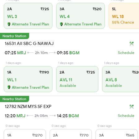
2A
₹725
3A
₹520
SL
WL 3
WL 4
WL 18
55% Chance
Alternate Travel Plan
Alternate Travel Plan
Nearby Station
16531 AII SBC G NAWAJ
07:25
MRJ
09:35
BGM
2h 10m
Schedule
1 days ago
1 days ago
1 days ago
1A
₹1190
2A
₹725
3A
₹52
WL 1
AVL 11
AVL 8
Available
Available
Alternate Travel Plan
Nearby Station
12782 NZM MYS SF EXP
12:20
MRJ
14:25
BGM
2h 05m
Schedule
0 sec ago
0 sec ago
0 sec ago
1A
₹1270
2A
₹770
3A
₹565