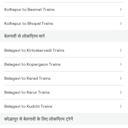
Kolhapur to Basmat Trains
Belagavi to Karad Trains
Kolhapur to Bhopal Trains
Belagavi to Raibag Trains
बेलगावी से लोकप्रिय मार्ग
Kolhapur to Vadodara Trains
Belagavi to Kirloskarvadi Trains
Kolhapur to Warthi Trains
Belagavi to Kopargaon Trains
Kolhapur to Varanasi Trains
Belagavi to Karad Trains
Kolhapur to Bhusawal Trains
Belagavi to Karur Trains
Kolhapur to Barshi Trains
Belagavi to Kudchi Trains
कोल्हापुर से बेलगावी के लिए लोकप्रिय ट्रेनें
Belagavi to Londa Trains