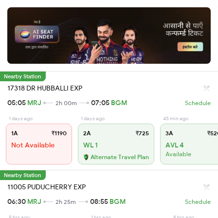
Nearby Station
17318 DR HUBBALLI EXP
05:05
MRJ
07:05
BGM
2h 00m
Schedule
1 days ago
1 days ago
45 min ago
1A
₹1190
2A
₹725
3A
₹52
Not Available
WL 1
AVL 4
Available
Alternate Travel Plan
Nearby Station
11005 PUDUCHERRY EXP
06:30
MRJ
08:55
BGM
2h 25m
Schedule
9 hrs ago
1 hrs ago
9 hrs ago