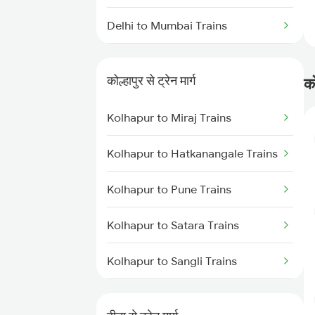
Delhi to Mumbai Trains
Mumbai to Pune Trains
कोल्हापुर से ट्रेन मार्ग
को
Delhi to Jammu Trains
Kolhapur to Miraj Trains
Mumbai to Delhi Trains
Kolhapur to Hatkanangale Trains
Mumbai to Goa Trains
Kolhapur to Pune Trains
Chennai to Coimbatore Trains
Kolhapur to Satara Trains
Kolhapur to Sangli Trains
Kolhapur to Rukadi Trains