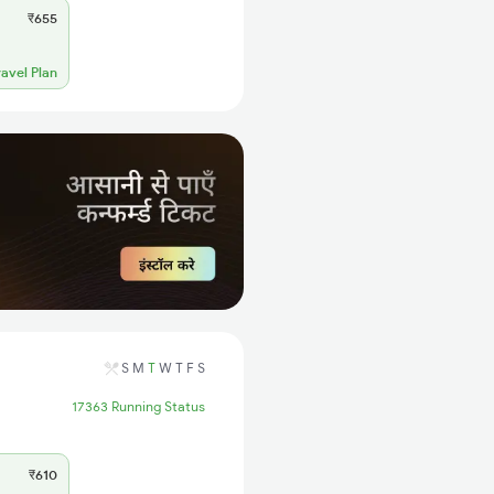
₹655
ravel Plan
S
M
T
W
T
F
S
17363 Running Status
₹610