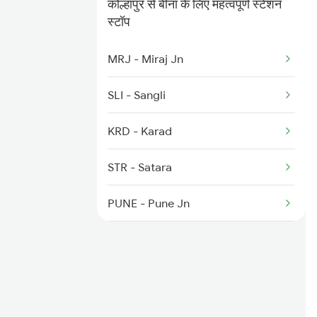
कोल्हापुर से बीना के लिए महत्वपूर्ण स्टेशन
स्टॉप
1163 Kurj Mhamana Spl
MRJ - Miraj Jn
1271 Et Bpl Special
SLI - Sangli
1272 Bpl Et Special
KRD - Karad
1465 Smnh Jbp Spl
STR - Satara
1466 Jbp Somnath Spl
PUNE - Pune Jn
2047 Kop Nzm Sf Spl
DDCC - Daund Chord Lin
ANG - Ahmadnagar
BAP - Belapur