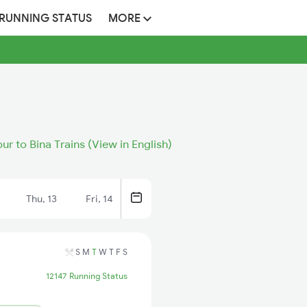
 RUNNING STATUS
MORE
ur to Bina Trains (View in English)
Thu, 13
Fri, 14
S
M
T
W
T
F
S
12147 Running Status