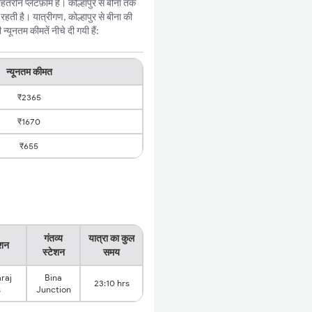
रीन प्लेटफ़ॉर्म है। कोल्हापुर से बीना तक
ती है। यात्रीगण, कोल्हापुर से बीना की
यूनतम कीमतें नीचे दी गयी हैं:
न्यूनतम कीमत
₹2365
₹1670
₹655
गंतव्य
यात्रा का कुल
ेशन
स्टेशन
समय
raj
Bina
23:10 hrs
s
Junction