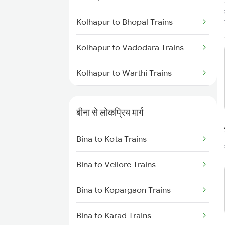
Kolhapur to Bhopal Trains
Kolhapur to Vadodara Trains
Kolhapur to Warthi Trains
Kolhapur to Varanasi Trains
बीना से लोकप्रिय मार्ग
Kolhapur to Bhusawal Trains
Bina to Kota Trains
Kolhapur to Barshi Trains
Bina to Vellore Trains
Kolhapur to Chandur Trains
Bina to Kopargaon Trains
Bina to Karad Trains