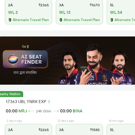
2A
₹2365
3A
₹1670
SL
WL 3
WL 13
WL 34
Alternate Travel Plan
Alternate Travel Plan
Alternate T
earby Station
17363 UBL YNRK EXP
03:00
MRJ
03:00
BINA
24h 00m
2 days ago
12 days ago
14 min ago
2A
₹2265
3A
₹1585
SL