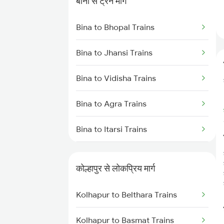
बीना से ट्रेन मार्ग
Kolhapur to Kirloskarvadi Trains
Bina to Bhopal Trains
Bina to Jhansi Trains
Bina to Vidisha Trains
Bina to Agra Trains
Bina to Itarsi Trains
Bina to New Delhi Trains
कोल्हापुर से लोकप्रिय मार्ग
Bina to Ganj Basoda Trains
Kolhapur to Belthara Trains
Bina to Mathura Trains
Kolhapur to Basmat Trains